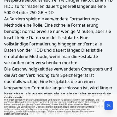
Festplatte selbst ist auch ein wichtiger Faktor. Eine 1 TB
HDD zu formatieren dauert generell länger als eine
500 GB oder 250 GB HDD.
Außerdem spielt die verwendete Formatierungs-
Methode eine Rolle. Eine schnelle Formatierung
benötigt normalerweise nur wenige Minuten, aber sie
löscht keine Daten von der Festplatte. Eine
vollständige Formatierung hingegen entfernt alle
Daten von der HDD und dauert länger. Dies ist die
empfohlene Methode, wenn man die Festplatte
verkaufen oder verschenken möchte.
Die Geschwindigkeit des verwendeten Computers und
die Art der Verbindung zum Speichergerät ist
ebenfalls wichtig. Eine Festplatte, die an einen
langsameren Computer angeschlossen ist, wird länger
brauchen, als wenn man sie an einen leistungsstarken
Cookie Hinweis:
Computer anschließt. Auch der Anschluss-Typ kann
Wir legen großen Wert auf Datenschutz und nutzen "Cookies" (kleine Text-Dateien, die
auf Ihrem Computer gespeichert werden) nur zur anonymisierten Analyse. Wir erheben
keine personenbezogenen Daten, die eine direkte Identifikation einzelner User
Ok
einen Unterschied machen, z.B. könnte eine USB 3.0-
ermöglicht. Die verwendeten Cookies dienen lediglich dazu, den Funktionsumfang
sicherzustellen und die Nutzererfahrung zu verbessern und zu anonymisierten
Verbindung schneller sein als eine USB 2.0-
Analysen, sowie Affiliate-Zuordnungen. Weitere Informationen finden Sie in unserer
Datenschutzerklärung
.