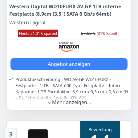
können Sie Ihre Daten von alten Festplatte einfach
Western Digital WD10EURX AV-GP 1TB interne
übertragen oder klonen
Festplatte (8.9cm (3.5") SATA 6 Gb/s 64mb)
Farbe
Hersteller
Gewicht
Western Digital
BarraCuda
Seagate
449 g
67,95 €
Heute 21,01 € sparen!
(31% Rabatt!)
117
50 €
Anzeigen
Angebot anzeigen
Produktbeschreibung : WD AV-GP WD10EURX -
Festplatte - 1 TB - SATA-600 Typ : Festplatte – Intern
Kapazität: 1 TB Formfaktor: 8,9 cm x 0,3 cm x 0,3 cm (H
x B). Schnittstelle: Serielle ATA-600-
Mehr anzeigen...
Datenübertragungsrate: 600 MBps Puffergröße: 64
MB Eigenschaften: Native Command Queuing (NCQ),
IntelliSeek, Preemptive Wear Leveling (PWL),
SilkStream, IntelliPark, IntelliPower, GreenPower-
Technologie, Advanced Format-Techno
Bewertung
3
logie Maße (B x T x H): 10,2 x 14,7 x 2,6 cm. Gewicht: