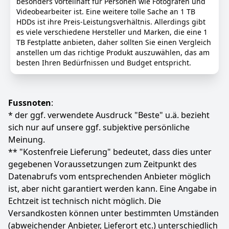
besonders vorteilhaft für Personen wie Fotografen und
-
Seagate
90,7 g
Videobearbeiter ist. Eine weitere tolle Sache an 1 TB
HDDs ist ihre Preis-Leistungsverhältnis. Allerdings gibt
79
es viele verschiedene Hersteller und Marken, die eine 1
00 €
TB Festplatte anbieten, daher sollten Sie einen Vergleich
anstellen um das richtige Produkt auszuwählen, das am
Anzeigen
besten Ihren Bedürfnissen und Budget entspricht.
Fussnoten
:
* der ggf. verwendete Ausdruck "Beste" u.ä. bezieht
sich nur auf unsere ggf. subjektive persönliche
Meinung.
** "Kostenfreie Lieferung" bedeutet, dass dies unter
gegebenen Voraussetzungen zum Zeitpunkt des
Datenabrufs vom entsprechenden Anbieter möglich
ist, aber nicht garantiert werden kann. Eine Angabe in
Echtzeit ist technisch nicht möglich. Die
Versandkosten können unter bestimmten Umständen
(abweichender Anbieter, Lieferort etc.) unterschiedlich