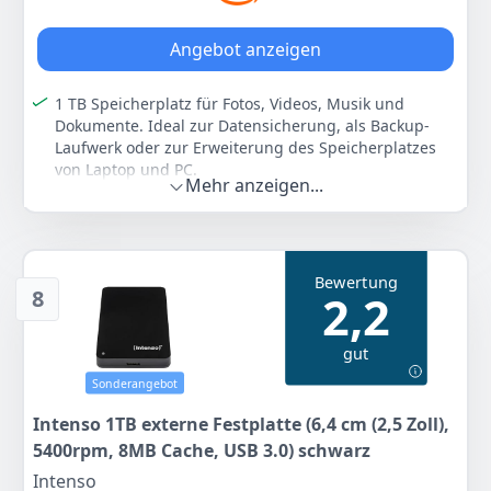
Anzeigen
Angebot anzeigen
1 TB Speicherplatz für Fotos, Videos, Musik und
Dokumente. Ideal zur Datensicherung, als Backup-
Laufwerk oder zur Erweiterung des Speicherplatzes
von Laptop und PC.
Mehr anzeigen...
SuperSpeed USB 3.2 Gen 1x1 mit bis zu 5 Gbit/s
ermöglicht schnelle Dateiübertragungen.
Lesegeschwindigkeit bis zu 85 MB/s und
Schreibgeschwindigkeit bis zu 75 MB/s.
Bewertung
Handliche externe Festplatte im 2,5 Zoll Format mit
8
2,2
schlankem Gehäuse. Leicht und platzsparend, ideal
für den mobilen Einsatz im Büro, Zuhause oder
gut
unterwegs.
Sofort einsatzbereit ohne zusätzliche Installation.
Sonderangebot
Kompatibel mit Windows 10 und höher sowie Mac OS
Intenso 1TB externe Festplatte (6,4 cm (2,5 Zoll),
10.x und höher.
5400rpm, 8MB Cache, USB 3.0) schwarz
Stabiles Kunststoffgehäuse in Schwarz mit
integrierter LED-Statusanzeige. Lieferung inklusive
Intenso