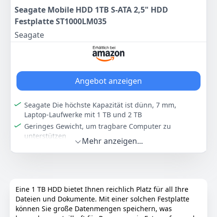
Seagate Mobile HDD 1TB S-ATA 2,5" HDD
77
Festplatte ST1000LM035
99 €
UVP:
85,75 €
-9%
Seagate
Anzeigen
Angebot anzeigen
Seagate Die höchste Kapazität ist dünn, 7 mm,
Laptop-Laufwerke mit 1 TB und 2 TB
Geringes Gewicht, um tragbare Computer zu
unterstützen
Mehr anzeigen...
Ermöglicht einen 2 TB Kapazitätsübergang ohne das
Gewicht herkömmlicher Laptop-Laufwerke
Speichert bis zu 200.000 Fotos, 250.000 Songs oder
124 Stunden High-Definition-Video
Eine 1 TB HDD bietet Ihnen reichlich Platz für all Ihre
Standard-SATA-Schnittstelle mit 6 Gbit/s für einfache
Dateien und Dokumente. Mit einer solchen Festplatte
Integration in bestehende Handy-/Laptop-Designs
können Sie große Datenmengen speichern, was
Farbe
Hersteller
Gewicht