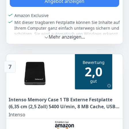
Angebot anzeigen
Anzeigen
Amazon Exclusive
Mit dieser tragbaren Festplatte können Sie Inhalte auf
Ihrem Computer ganz einfach unterwegs sichern und
schützen. Sie wird automatisch von Windows erkannt.
Mehr anzeigen...
Erweiterung der Kapazität Ihres Computers mit einer
leichten, kompakten Lösung. Kampatibel mit PC,
Notebook, Xbox & PS4 Konsolen
Sofortige Plug-and-Play-PC-Kompatibilität; Einfache
Bewertung
Drag-and-Drop-Funktionalität
7
2,0
Schnelle Übertragung von Dateien mit USB 3.0
(abwärtskompatibel mit USB 2.0)
gut
Dieses Produkt exklusiv bei Amazon kaufen
Farbe
Hersteller
Gewicht
Intenso Memory Case 1 TB Externe Festplatte
Schwarz Matt
Seagate
190 g
(6,35 cm (2,5 Zoll) 5400 U/min, 8 MB Cache, USB
85
3.0) schwarz
99 €
Intenso
UVP:
115,99 €
-26%