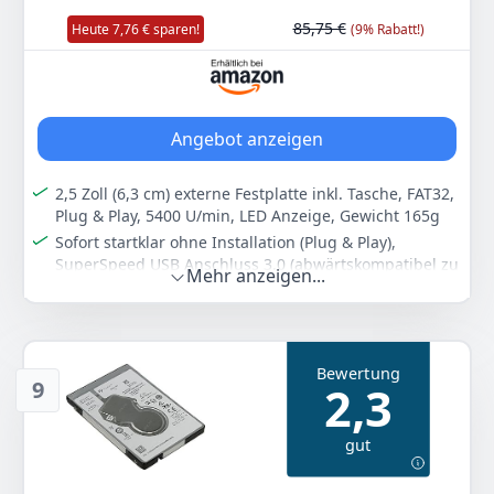
USB-A Kabel für eine schnelle und unkomplizierte
Verbindung.
85,75 €
Heute 7,76 € sparen!
(9% Rabatt!)
Farbe
Hersteller
Gewicht
schwarz
Intenso
165 g
80
49 €
Angebot anzeigen
2,5 Zoll (6,3 cm) externe Festplatte inkl. Tasche, FAT32,
Anzeigen
Plug & Play, 5400 U/min, LED Anzeige, Gewicht 165g
Sofort startklar ohne Installation (Plug & Play),
SuperSpeed USB Anschluss 3.0 (abwärtskompatibel zu
Mehr anzeigen...
USB 2.0), Stromversorgung über USB Anschluss
Max. Datentransferrate: Lesen (85MB/s), Schreiben
(75MB/s)
Systemvoraussetzung: Microsoft Windows 7/8/8.1/10,
Bewertung
Mac OS
9
2,3
Lieferumfang: Intenso Memory Drive 1TB externe
Festplatte inkl. Tasche (6,4 cm (2,5 Zoll)) schwarz
gut
Farbe
Hersteller
Gewicht
schwarz
Intenso
165 g