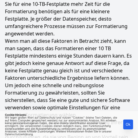
Sie für eine 10-TB-Festplatte mehr Zeit für die
Formatierung benötigen als für eine kleinere
Festplatte. Je größer der Datenspeicher, desto
umfangreichere Prozesse müssen zur Formatierung
angewendet werden.
Wenn man all diese Faktoren in Betracht zieht, kann
man sagen, dass das Formatieren einer 10 TB
Festplatte mindestens einige Stunden dauern kann. Es
gibt jedoch keine genaue Antwort auf diese Frage, da
keine Festplatte genau gleich ist und verschiedene
Faktoren unterschiedliche Ergebnisse liefern können.
Um jedoch eine schnelle und reibungslose
Formatierung zu gewährleisten, sollten Sie
sicherstellen, dass Sie eine gute und sichere Software
verwenden sowie optimale Einstellungen für eine
schnelle Formatierung wählen.
Cookie Hinweis:
Wir legen großen Wert auf Datenschutz und nutzen "Cookies" (kleine Text-Dateien, die
auf Ihrem Computer gespeichert werden) nur zur anonymisierten Analyse. Wir erheben
In jedem Fall ist es sinnvoll, die Formatierung Ihrer
keine personenbezogenen Daten, die eine direkte Identifikation einzelner User
Ok
ermöglicht. Die verwendeten Cookies dienen lediglich dazu, den Funktionsumfang
Festplatte während eines langen Zeitraums
sicherzustellen und die Nutzererfahrung zu verbessern und zu anonymisierten
Analysen, sowie Affiliate-Zuordnungen. Weitere Informationen finden Sie in unserer
Datenschutzerklärung
.
durchzuführen, da sie von Beginn an von Vorteil sein