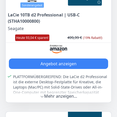
Laufwerke mit großer Kapazität liefern neben einer
Sonderangebot
Spindelgeschwindigkeit von 7.200 U/min anhaltende
Datenübertragungsraten von bis zu 214 MB/s und
LaCie 10TB d2 Professional | USB-C
Burst-Datenraten von 6GB/s
(STHA10000800)
IronWolf Health Management (IHM) überwacht den
Seagate
Laufwerkszustand über kompatible NAS-Systeme
Max. Workload von 180TB/Jahr und optionale
499,99 €
Heute 93,04 € sparen!
(19% Rabatt!)
Festplatten-Datenwiederherstellung
Farbe
Hersteller
Gewicht
HDD
Seagate
500 g
Angebot anzeigen
489
00 €
PLATTFORMÜBERGREIFEND: Die LaCie d2 Professional
ist die externe Desktop-Festplatte für Kreative, die
Anzeigen
Laptops (Mac/PC) mit Solid-State-Drives oder All-in-
One-Computer mit begrenzter Speicherkapazität
Mehr anzeigen...
verwenden
SCHNELLE DATENÜBERTRAGUNG: Leichte Bearbeitung
und Archivierung von Projekten durch eine enorme
Speicherkapazität und Geschwindigkeiten von bis zu