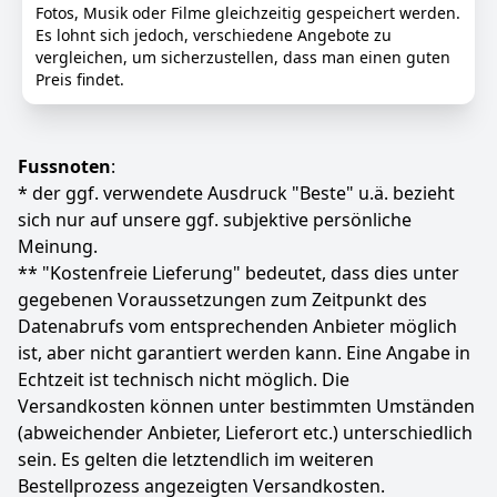
Vibrationen zu minimieren, verfügt diese 7200-U/min-
Fotos, Musik oder Filme gleichzeitig gespeichert werden.
Festplatte mit Schockerkennung über integrierte RV-
Es lohnt sich jedoch, verschiedene Angebote zu
Sensoren, die Rotationsvibrationen in Multi-Bay-NAS-
vergleichen, um sicherzustellen, dass man einen guten
Systemen reduzieren und so ein reibungsloseres
Preis findet.
Erlebnis bieten.
SCHNELL IN KOMBINATION MIT ANDEREN
FESTPLATTEN – Dank des Datenpuffers von 512 MB
Fussnoten
:
bietet die Festplatte zuverlässige Leistung und
schnelle Lesegeschwindigkeit für Multi-User-
* der ggf. verwendete Ausdruck "Beste" u.ä. bezieht
Arbeitslasten mit hoher Zugriffshäufigkeit.
sich nur auf unsere ggf. subjektive persönliche
HOCHWERTIGES DESIGN – Entwickelt für maximale
Meinung.
Haltbarkeit und Hitzeschutz, wurde die N300-
** "Kostenfreie Lieferung" bedeutet, dass dies unter
Festplatte fachmännisch gefertigt, um lange
gegebenen Voraussetzungen zum Zeitpunkt des
Nutzungszeiten ohne Beeinträchtigung der
Datenabrufs vom entsprechenden Anbieter möglich
Gesamtleistung zu gewährleisten, für absolute
Sicherheit und Zuverlässigkeit.
ist, aber nicht garantiert werden kann. Eine Angabe in
Echtzeit ist technisch nicht möglich. Die
Farbe
Hersteller
Gewicht
Versandkosten können unter bestimmten Umständen
Original
TOSHIBA
500 g
(abweichender Anbieter, Lieferort etc.) unterschiedlich
428
sein. Es gelten die letztendlich im weiteren
60 €
Bestellprozess angezeigten Versandkosten.