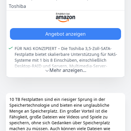
211
90 €
8 Baysysteme, 128MB Cache, 180TB/Jahr
Toshiba
Arbeitslast, 3 Jahre Garantie (HDEX01QZNA51F).
Anzeigen
Angebot anzeigen
FÜR NAS KONZIPIERT – Die Toshiba 3,5-Zoll-SATA-
Festplatte bietet skalierbare Unterstützung für NAS-
Systeme mit 1 bis 8 Einschüben, einschließlich
Desktop-RAID und Servern, Multimedia-Server-
Mehr anzeigen...
Speicher, privatem Cloud-Speicher, Server-Speicher
für kleine Unternehmen und mehr.
FÜR 24/7-ZUVERLÄSSIGKEIT GEBAUT – Mit ihrem
zuverlässigen 24/7-Betrieb, verbesserter
Echtzeitleistung und einer 3-jährigen Garantie
10 TB Festplatten sind ein riesiger Sprung in der
gewährleistet diese Festplatte für NAS-Systeme in
Speichertechnologie und bieten eine unglaubliche
Heim- und Geschäftsanwendungen eine nahtlose
Menge an Speicherplatz. Ein großer Vorteil ist die
Leistung mit einer Arbeitslast von bis zu 180 TB pro
Fähigkeit, große Dateien wie Videos und Spiele zu
Jahr.
speichern, ohne sich Gedanken über Speicherplatz
INTEGRIERTE RV-SENSOREN – Entwickelt, um
machen zu müssen. Auch können viele Dateien wie