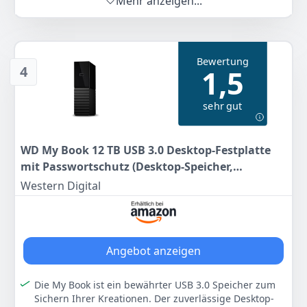
Mehr anzeigen...
USB-Anschlusstyp: Micro-USB B
Farbe
Hersteller
Gewicht
Schwarz
Western Digital
950 g
Bewertung
4
1,5
295
34 €
UVP:
312,99 €
-6%
sehr gut
Anzeigen
WD My Book 12 TB USB 3.0 Desktop-Festplatte
mit Passwortschutz (Desktop-Speicher,
Sicherungssoftware, Hardwareverschlüsselung,
Western Digital
SuperSpeed USB)
Angebot anzeigen
Die My Book ist ein bewährter USB 3.0 Speicher zum
Sichern Ihrer Kreationen. Der zuverlässige Desktop-