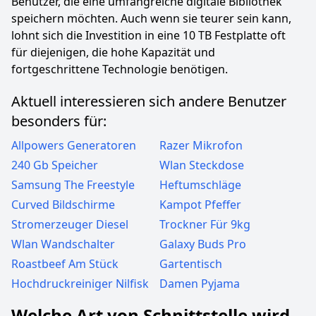
Benutzer, die eine umfangreiche digitale Bibliothek
speichern möchten. Auch wenn sie teurer sein kann,
lohnt sich die Investition in eine 10 TB Festplatte oft
für diejenigen, die hohe Kapazität und
fortgeschrittene Technologie benötigen.
Aktuell interessieren sich andere Benutzer
besonders für:
Allpowers Generatoren
Razer Mikrofon
240 Gb Speicher
Wlan Steckdose
Samsung The Freestyle
Heftumschläge
Curved Bildschirme
Kampot Pfeffer
Stromerzeuger Diesel
Trockner Für 9kg
Wlan Wandschalter
Galaxy Buds Pro
Roastbeef Am Stück
Gartentisch
Hochdruckreiniger Nilfisk
Damen Pyjama
Welche Art von Schnittstelle wird