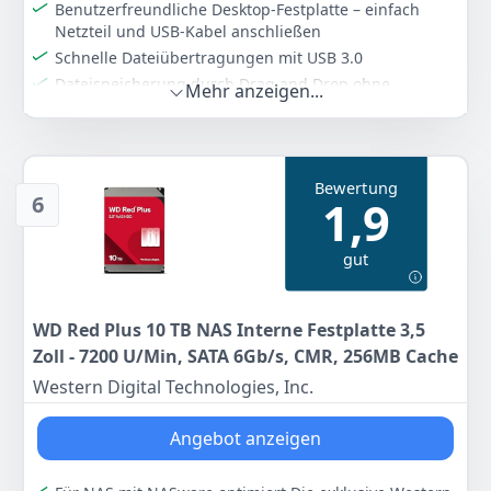
Benutzerfreundliche Desktop-Festplatte – einfach
Netzteil und USB-Kabel anschließen
Anzeigen
Schnelle Dateiübertragungen mit USB 3.0
Dateispeicherung durch Drag and Drop ohne
Mehr anzeigen...
Einrichtung
Automatische Erkennung von Windows- und Mac-
Computern für einfache Einrichtung (Für die
Verwendung mit Time Machine ist eine
Bewertung
Neuformatierung erforderlich)
6
1,9
Sicherheit mit der im Lieferumfang enthaltenen
beschränkten Garantie und den Rescue Data Recovery
gut
Services zur Datenwiederherstellung
Farbe
Hersteller
Gewicht
Schwarz
Seagate
1,18 kg
WD Red Plus 10 TB NAS Interne Festplatte 3,5
Zoll - 7200 U/Min, SATA 6Gb/s, CMR, 256MB Cache
335
55 €
Western Digital Technologies, Inc.
Angebot anzeigen
Anzeigen