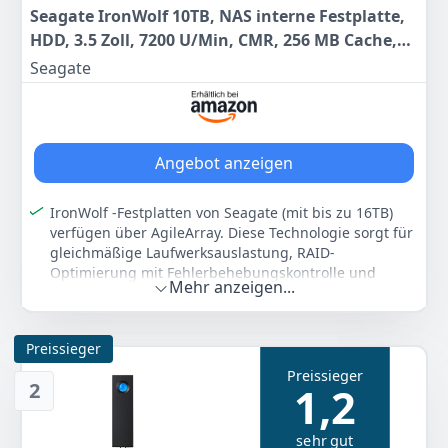
Seagate IronWolf 10TB, NAS interne Festplatte,
HDD, 3.5 Zoll, 7200 U/Min, CMR, 256 MB Cache,
SATA 6GB/s, silber, inkl. 3 Jahre Rescue Service,
Seagate
Modellnr.: ST10000VN0004
Angebot anzeigen
IronWolf -Festplatten von Seagate (mit bis zu 16TB)
verfügen über AgileArray. Diese Technologie sorgt für
gleichmäßige Laufwerksauslastung, RAID-
Optimierung mit Fehlerbehebungskontrolle und
Mehr anzeigen...
Stromverwaltung in NAS-Systemen mit 1 bis 8
Laufwerksschächten. Die speziell für vernetzte
Haushalte und KMU ausgelegten Laufwerke bieten die
Preissieger
Funktion IronWolf Health Management für eine
zuverlässige Überwachung der Laufwerksintegrität
Preissieger
2
1,2
auf kompatiblen NAS-Systemen.
NAS-Hochleistungsfestplatte
2TB/4TB/6TB/8TB/10TB/12TB/14TB/16TB
sehr gut