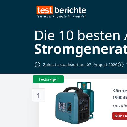
Die 10 besten
Stromgenera
Zuletzt aktualisiert am 07. August 2026
Testsieger
Könne
1
1900iG
(LPG/B
K&S Kö
Ultral
Nur He
Euro-5