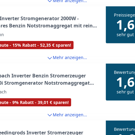
Mehr anzeigen...
Preissiege
 Inverter Stromgenerator 2000W -
1,6
res Benzin Notstromaggregat mit reiner
elle, Eco-Modus, Parallelbetrieb, USB-C
sehr gut
nn
 - ideal für Camping, Wohnmobil,
ute - 15% Rabatt - 52,35 € sparen!
agen & Outdoor
Mehr anzeigen...
Bewertun
ach Inverter Benzin Stromerzeuger
1,6
0i Stromgenerator Notstromaggregat
vertertechnik für sensible Elektronik |
sehr gut
ach
Leistung | Steckdosen 2x230V & 1xUSB-
ute - 9% Rabatt - 39,01 € sparen!
-C | 71, 5dB Generator
Mehr anzeigen...
Bewertun
edingrods Inverter Stromerzeuger