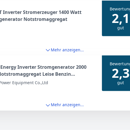
Bewertun
 Inverter Stromerzeuger 1400 Watt
2,1
generator Notstromaggregat
gut
Mehr anzeigen...
Bewertun
Energy Inverter Stromgenerator 2000
2,3
Notstromaggregat Leise Benzin
rzeuger Leicht mit USB 230V 12V
gut
Power Equipment Co.,Ltd
osen 4 Takt Motor 19, 8kg
Mehr anzeigen...