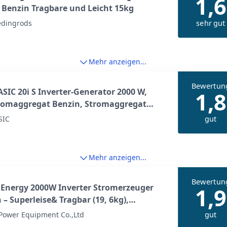
1,6
Benzin Tragbare und Leicht 15kg
sehr gut
dingrods
Mehr anzeigen...
Bewertun
SIC 20i S Inverter-Generator 2000 W,
1,8
romaggregat Benzin, Stromaggregat
 reiner Sinuswelle, Stromerzeuger mit
gut
SIC
dus, LED-Display, 1, 8 kW Nennleistung,
r, für Camping, Zuhause
Mehr anzeigen...
Bewertun
Energy 2000W Inverter Stromerzeuger
1,9
 – Superleise& Tragbar (19, 6kg),
omaggregat mit Reinem Sinus, Digital
gut
Power Equipment Co.,Ltd
y, USB A/C für Camping Outdoor