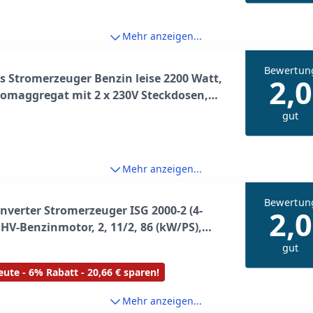
ung
Mehr anzeigen...
Bewertun
 Stromerzeuger Benzin leise 2200 Watt,
2,0
omaggregat mit 2 x 230V Steckdosen,
triebszeit, Stromgenerator 15L Tank für
gut
or, Camping, Garten, Heimwerken zur
en Stromversorgung
Mehr anzeigen...
Bewertun
nverter Stromerzeuger ISG 2000-2 (4-
2,0
HV-Benzinmotor, 2, 11/2, 86 (kW/PS),
000 W, 2x 230 V, Laufzeit bis 5, 9 h,
gut
halt 4, 1 l, Überlastungsschutz, ECO-
ute - 6% Rabatt - 20,66 € sparen!
on, Antivibrationsfüße)
Mehr anzeigen...