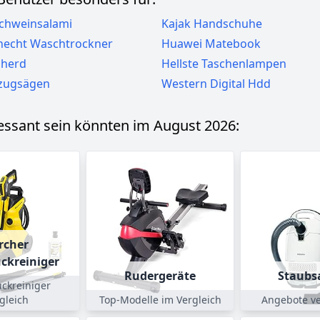
chweinsalami
Kajak Handschuhe
necht Waschtrockner
Huawei Matebook
dherd
Hellste Taschenlampen
zugsägen
Western Digital Hdd
ressant sein könnten im August 2026:
rcher
ckreiniger
Rudergeräte
Staubs
ckreiniger
gleich
Top-Modelle im Vergleich
Angebote ve