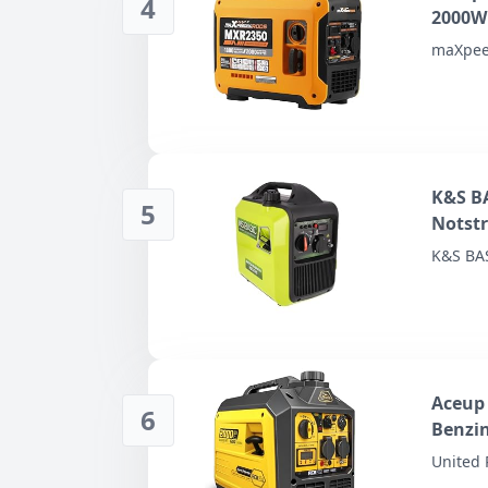
4
2000W 
maXpee
K&S BA
5
Notst
230V -
K&S BA
Eco-Mo
tragba
Aceup 
6
Benzin
Notstr
United 
Displa