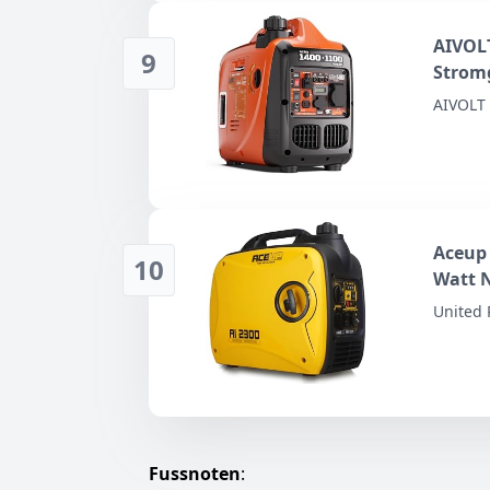
AIVOLT
9
Strom
AIVOLT
Aceup 
10
Watt 
Strome
United 
Steckd
Fussnoten
: