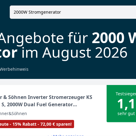
 Angebote für
2000 
tor
im August 2026
Werbehinweis
Testsiege
r & Söhnen Inverter Stromerzeuger KS
1,1
 S, 2000W Dual Fuel Generator
enzin), Notstromaggregat Leise, 17kg
sehr gut
nner&Söhnen
eicht, Reine Sinuswelle, Eco-Mode, USB,
ute - 15% Rabatt - 72,00 € sparen!