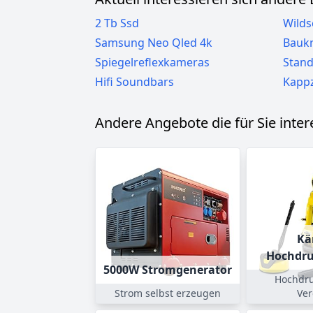
2 Tb Ssd
Wilds
Samsung Neo Qled 4k
Bauk
Spiegelreflexkameras
Stan
Hifi Soundbars
Kapp
Andere Angebote die für Sie inte
Kä
Hochdru
5000W Stromgenerator
Hochdru
Strom selbst erzeugen
Ver