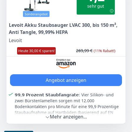
Reinigungsleistung auf allen Böden, auch in dunklen
sehr gut
Bereichen
Sonderangebot
Langlebiger Akku: Hochwertiger Bosch Akku, der leicht
zu wechseln ist. Kompatibel mit mehr als 70 Geräten
Levoit Akku Staubsauger LVAC 300, bis 150 m²,
von Bosch und anderen Marken
Anti Tangle, 99,99% HEPA
Vielseitiges Zubehör inklusive – schnell und einfach
Levoit
wechselbar: 3.0 Ah Akku, lange flexible Fugendüse,
XXL-Polsterdüse, 2in1 Möbelpinsel & Polsterdüse,
269,99 €
Heute 30,00 € sparen!
(11% Rabatt!)
Matratzendüse, kurze Fugendüse, Wandhalterung mit
Ladefunktion
Farbe
Hersteller
Gewicht
-
-
-
Angebot anzeigen
303
74 €
𝟵𝟵,𝟵 𝗣𝗿𝗼𝘇𝗲𝗻𝘁 𝗦𝘁𝗮𝘂𝗯𝗳𝗮𝗻𝗴𝗿𝗮𝘁𝗲: Vier Silikon- und
UVP:
329,99 €
-8%
zwei Bürstenlamellen sorgen mit 12.000
Bodenkontakten pro Minute für eine 99,9 Prozentige
Anzeigen
Staubaufnahme auf Hartböden (basierend auf EN
Mehr anzeigen...
60312-1)
𝟯.𝟬𝟬𝟬 𝗺𝗔𝗵 𝗹𝗲𝗶𝘀𝘁𝘂𝗻𝗴𝘀𝘀𝘁𝗮𝗿𝗸𝗲𝗿 𝗔𝗸𝗸𝘂: Laufzeit für
150 m² (motorisierter Bodensaugkopf, Eco-Modus);