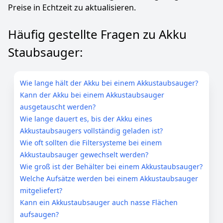
Preise in Echtzeit zu aktualisieren.
Verfügung, um Fragen zu beantworten, Hilfestellung
bei der Bedienung zu geben oder Ersatzteile
bereitzustellen. So können Sie Ihren akku-
Häufig gestellte Fragen zu Akku
staubsauger, tierhaar staubsauger oder akku
staubsauger kabellos sorgenfrei im Alltag nutzen und
Staubsauger:
sicher sein, dass Ihr Staubsauger zuverlässig
funktioniert – für dauerhaft saubere Böden, Teppiche
und Polster.
Wie lange hält der Akku bei einem Akkustaubsauger?
Farbe
Hersteller
Gewicht
Kann der Akku bei einem Akkustaubsauger
Blau
ElecKeys
1,36 kg
ausgetauscht werden?
Wie lange dauert es, bis der Akku eines
139
99 €
Akkustaubsaugers vollständig geladen ist?
UVP:
169,99 €
-18%
Wie oft sollten die Filtersysteme bei einem
Akkustaubsauger gewechselt werden?
Anzeigen
Wie groß ist der Behälter bei einem Akkustaubsauger?
Welche Aufsätze werden bei einem Akkustaubsauger
mitgeliefert?
Kann ein Akkustaubsauger auch nasse Flächen
aufsaugen?