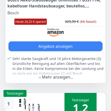
Bosch Akku-Staubsauger Unlimited 7 BSS711W,
kabelloser Handstaubsauger, beutellos,
Wechselakku, Knickrohr, Hygiene-Filter, 10 Jahre
Bosch
Motorgarantie, XXL-Polsterdüse, LED-
329,99 €
Heute 26,25 € sparen!
(8% Rabatt!)
Beleuchtung, Turbostufe, weiß
Angebot anzeigen
Sehr starke Saugkraft und 10 Jahre Motorgarantie (3):
Gründliche Reinigung auf allen Oberflächen und bis
in die Ecken. Keine Kompromisse bei der Leistung und
so stark wie ein Kabelsauger (1) mit Bosch
Mehr anzeigen...
Motortechnologie „Made in Germany“
Maximal flexibel: besonders handlich dank
praktischem Knickrohr für mehr Wendigkeit und
Testsieger
Saugen unter Möbeln, Handgerät separat verwendbar
und leicht abzunehmen
Testsieger
1
1,2
Motorisierte Düse mit praktischem LED-Licht: starke
Düse mit integrierten LEDs für eine hervorragende