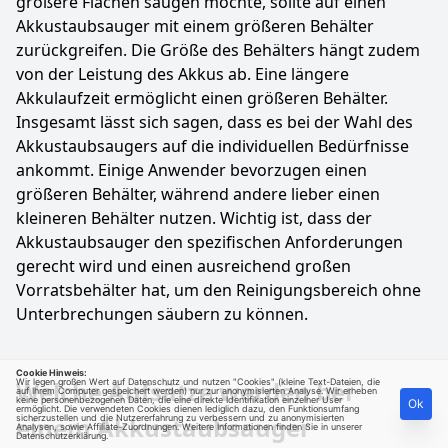
größere Flächen saugen möchte, sollte auf einen
Akkustaubsauger mit einem größeren Behälter
zurückgreifen. Die Größe des Behälters hängt zudem
von der Leistung des Akkus ab. Eine längere
Akkulaufzeit ermöglicht einen größeren Behälter.
Insgesamt lässt sich sagen, dass es bei der Wahl des
Akkustaubsaugers auf die individuellen Bedürfnisse
ankommt. Einige Anwender bevorzugen einen
größeren Behälter, während andere lieber einen
kleineren Behälter nutzen. Wichtig ist, dass der
Akkustaubsauger den spezifischen Anforderungen
gerecht wird und einen ausreichend großen
Vorratsbehälter hat, um den Reinigungsbereich ohne
Unterbrechungen säubern zu können.
Cookie Hinweis:
Welche Aufsätze werden bei
Wir legen großen Wert auf Datenschutz und nutzen "Cookies" (kleine Text-Dateien, die
auf Ihrem Computer gespeichert werden) nur zur anonymisierten Analyse. Wir erheben
keine personenbezogenen Daten, die eine direkte Identifikation einzelner User
Ok
ermöglicht. Die verwendeten Cookies dienen lediglich dazu, den Funktionsumfang
einem Akkustaubsauger
sicherzustellen und die Nutzererfahrung zu verbessern und zu anonymisierten
Analysen, sowie Affiliate-Zuordnungen. Weitere Informationen finden Sie in unserer
Datenschutzerklärung
.