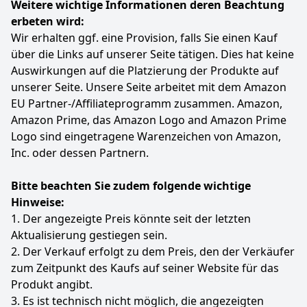
Weitere wichtige Informationen deren Beachtung
Farbe
Hersteller
Gewicht
trennt Staub und Schmutz zuverlässig und fängt bis
Blau
AIDTIPS
-
erbeten wird:
zu 99,9 % der feinen Partikel und Mikrostaub auf.
Wir erhalten ggf. eine Provision, falls Sie einen Kauf
Dadurch bleibt die Saugleistung konstant stark. Der
139
99 €
Filter ist waschbar, langlebig und wiederverwendbar.
über die Links auf unserer Seite tätigen. Dies hat keine
Mit der praktischen Ein-Knopf-Entleerung lässt sich
UVP:
229,99 €
-39%
Auswirkungen auf die Platzierung der Produkte auf
der Staubbehälter schnell, sauber und hygienisch
unserer Seite. Unsere Seite arbeitet mit dem Amazon
entleeren – für eine rundum gründliche Reinigung.
Anzeigen
EU Partner-/Affiliateprogramm zusammen. Amazon,
【Leichtes Design & Benutzerfreundliche Anzeige】
Amazon Prime, das Amazon Logo and Amazon Prime
Komfort für jede Altersgruppe. Der leichte Aufbau
Logo sind eingetragene Warenzeichen von Amazon,
erleichtert die Reinigung von Treppen, Möbeln und
hohen Bereichen. Das übersichtliche LED-Display zeigt
Inc. oder dessen Partnern.
Akkustand und Betriebsmodus klar an und sorgt für
eine einfache Bedienung. Ausgestattet mit einem
Bitte beachten Sie zudem folgende wichtige
verstellbaren Klapprohr und multifunktionalem
Hinweise:
Zubehör, bietet dieser kabellose Staubsauger flexible
1. Der angezeigte Preis könnte seit der letzten
Einsatzmöglichkeiten in jedem Winkel Ihres Zuhauses
und erfüllt all Ihre Anforderungen an die Reinigung
Aktualisierung gestiegen sein.
des gesamten Hauses.
2. Der Verkauf erfolgt zu dem Preis, den der Verkäufer
【2 Jahre Garantie & Zuverlässiger Kundenservice】
zum Zeitpunkt des Kaufs auf seiner Website für das
Der ElecKeys Akku Staubsauger kabellos wird mit 2
Produkt angibt.
Jahren Herstellergarantie geliefert. Unser
3. Es ist technisch nicht möglich, die angezeigten
kompetenter Kundenservice steht jederzeit online zur