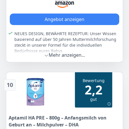
Farbe
Hersteller
Gewicht
Weiß
Aptamil
800 g
Angebot anzeigen
21
95 €
NEUES DESIGN, BEWÄHRTE REZEPTUR: Unser Wissen
basierend auf über 50 Jahren Muttermilchforschung
Anzeigen
steckt in unserer Formel für die individuellen
Bedürfnisse eures Babys
Mehr anzeigen...
Die Aptamil Care Pre Anfangsmilch ist speziell auf
individuelle Ernährungsbedürfnisse des Babys von
Geburt an abgestimmt und auch für Kaiserschnitt
geborene Babys
Bewertung
Die einzigartige Rezeptur von Aptamil Care Pre
10
2,2
enthält den patentierten Syneo Komplex mit Bifidus
Breve, Teil einer Bakterienfamilie, die natürlicherweise
gut
im Darm von Säuglingen vorkommt. Aptamil Care Pre
enthält pflanzliche Öle ohne Palmöl
Die Care Pre Babynahrung ergibt 58 Fläschchen à 100
Aptamil HA PRE – 800g – Anfangsmilch von
ml
Geburt an – Milchpulver – DHA
Lieferumfang: 1 x 800 g Aptamil Care Pre / Enthält