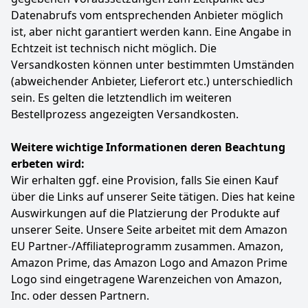
Datenabrufs vom entsprechenden Anbieter möglich
Die HA Pre Anfangsnahrung ergibt 58 Fläschchen à
100 ml
ist, aber nicht garantiert werden kann. Eine Angabe in
Lieferumfang: 1 x 800 g Aptamil HA Pre / Mit
Echtzeit ist technisch nicht möglich. Die
schonend abgespaltenen Proteinen und Laktose
Versandkosten können unter bestimmten Umständen
(abweichender Anbieter, Lieferort etc.) unterschiedlich
Farbe
Hersteller
Gewicht
Weiß
Aptamil
800 g
sein. Es gelten die letztendlich im weiteren
Bestellprozess angezeigten Versandkosten.
21
95 €
Weitere wichtige Informationen deren Beachtung
erbeten wird:
Anzeigen
Wir erhalten ggf. eine Provision, falls Sie einen Kauf
über die Links auf unserer Seite tätigen. Dies hat keine
Auswirkungen auf die Platzierung der Produkte auf
unserer Seite. Unsere Seite arbeitet mit dem Amazon
EU Partner-/Affiliateprogramm zusammen. Amazon,
Amazon Prime, das Amazon Logo and Amazon Prime
Logo sind eingetragene Warenzeichen von Amazon,
Inc. oder dessen Partnern.