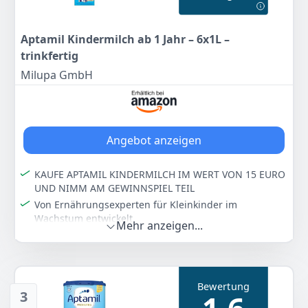
stetig weiterentwickelter Rezeptur
Lieferumfang: 6 x 4 x 200 ml Aptamil Pronutra Pre/
Aptamil Kindermilch ab 1 Jahr – 6x1L –
Nur pflanzliche Öle ohne Palmöl
trinkfertig
Farbe
Hersteller
Gewicht
Milupa GmbH
-
Aptamil
-
41
70 €
Angebot anzeigen
Anzeigen
KAUFE APTAMIL KINDERMILCH IM WERT VON 15 EURO
UND NIMM AM GEWINNSPIEL TEIL
Von Ernährungsexperten für Kleinkinder im
Wachstum entwickelt
Mehr anzeigen...
Nutri-Ballaststoffe – unsere besondere
Oligosaccharid-Mischung GOS/FOS
ALA (Omega-3) für die normale Gehirn- und
Nervenzellenentwicklung. Pflanzliche Öle ohne Palmöl
Bewertung
3
Vitamin D für die normale Entwicklung der Knochen