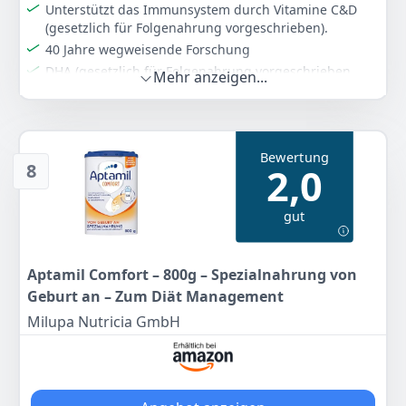
Unterstützt das Immunsystem durch Vitamine C&D
34
50 €
(gesetzlich für Folgenahrung vorgeschrieben).
40 Jahre wegweisende Forschung
Anzeigen
DHA (gesetzlich für Folgenahrung vorgeschrieben
Mehr anzeigen...
/ARA)
GOS/ FOS + Lactofidus Prozess (3'GL HMO, L-Laktat)
Mit patentierter Formel Trinkfertig
Nutricia Milupa GmbH, D-60003 Frankfurt am Main
Bewertung
8
2,0
Farbe
Hersteller
Gewicht
Weiß
Aptamil
800 g
gut
8
60 €
Aptamil Comfort – 800g – Spezialnahrung von
Anzeigen
Geburt an – Zum Diät Management
Milupa Nutricia GmbH