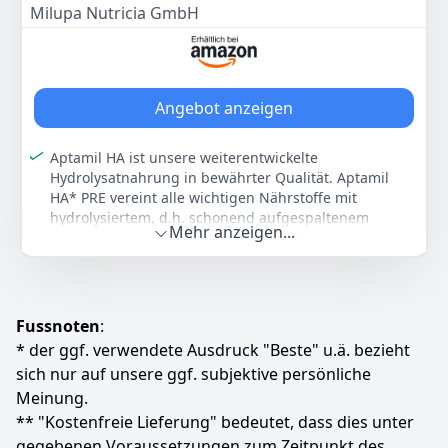
pflanzliche Öle ohne Palmöl
Milupa Nutricia GmbH
Farbe
Hersteller
Gewicht
Blau
Aptamil
800 g
20
95 €
Angebot anzeigen
Aptamil HA ist unsere weiterentwickelte
Anzeigen
Hydrolysatnahrung in bewährter Qualität. Aptamil
HA* PRE vereint alle wichtigen Nährstoffe mit
hydrolysiertem, d.h. schonend aufgespaltenem
Mehr anzeigen...
Protein. *Hydrolysierte Anfangsnahrung
Seit über 50 Jahren forschen wir an den wundervollen
Eigenschaften von Muttermilch und ihrem inneren
Plan, das Kind sanft zu nähren und zu entwickeln.
Dieses Wissen, inspiriert vom Wunder der Natur,
Fussnoten
:
steckt in unserer HA*-Formel. *Hydrolysierte
* der ggf. verwendete Ausdruck "Beste" u.ä. bezieht
Anfangsnahrung
sich nur auf unsere ggf. subjektive persönliche
Die besondere Rezeptur der HA Pre Anfangsnahrung
Meinung.
von Aptamil vereint eine einzigartige
** "Kostenfreie Lieferung" bedeutet, dass dies unter
Nährstoffkombination mit schonend aufgespaltenem
gegebenen Voraussetzungen zum Zeitpunkt des
Protein