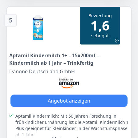
normalen Gehirn- und Nervenzellenentwicklung bei.
Aptamil Kindermilch eignet sich für Kleinkinder ab 2
Bewertung
Jahren als Milchgetränk zum Frühstück, Abendessen
5
1,6
oder für zwischendurch.
Die Kindermilch vereint zudem eine einzigartige
sehr gut
Nährstoffkombination mit ALA (Omega-3)³ ³ Calcium
und Eisen / ALA (Omega-3) trägt zur normalen Gehirn-
und Nervenzellenentwicklung bei
Aptamil Kindermilch 1+ – 15x200ml –
Lieferumfang: 1 x 800g Aptamil Kindermilch 2 Plus
Kindermilch ab 1 Jahr – Trinkfertig
Kindermilch / Mit pflanzlichen Ölen ohne Palmöl
Danone Deutschland GmbH
Farbe
Hersteller
Gewicht
-
Aptamil
800 g
14
95 €
Angebot anzeigen
Anzeigen
Aptamil Kindermilch: Mit 50 Jahren Forschung in
frühkindlcher Ernährung ist die Aptamil Kindermilch 1
Plus geeignet für Kleinkinder in der Wachstumsphase
ab 1 Jahr