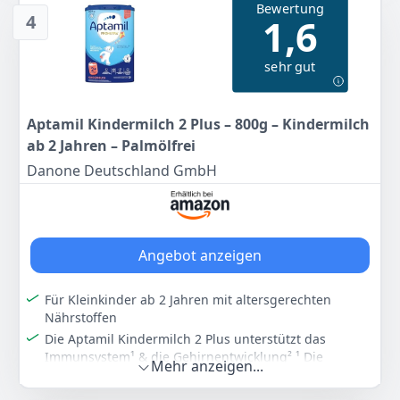
Bewertung
Jahr als Milchgetränk zum Frühstück, Abendessen
4
1,6
oder für zwischendurch.
Die Kindermilch vereint zudem eine einzigartige
sehr gut
Nährstoffkombination mit ALA (Omega-3)³ ³ Calcium
und Eisen / ALA (Omega-3) trägt zur normalen Gehirn-
und Nervenzellenentwicklung bei
Aptamil Kindermilch 2 Plus – 800g – Kindermilch
Lieferumfang: 1 x 800g Aptamil Kindermilch 1 Plus
ab 2 Jahren – Palmölfrei
Kindermilch / Mit pflanzlichen Ölen ohne Palmöl
Danone Deutschland GmbH
Farbe
Hersteller
Gewicht
-
Aptamil
800 g
14
95 €
Angebot anzeigen
Anzeigen
Für Kleinkinder ab 2 Jahren mit altersgerechten
Nährstoffen
Die Aptamil Kindermilch 2 Plus unterstützt das
Immunsystem¹ & die Gehirnentwicklung² ¹ Die
Mehr anzeigen...
Vitamine A, C & D tragen zu einem gesunden
Immunsystem bei. ² ALA (Omega-3) trägt zur