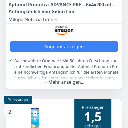
Aptamil Pronutra-ADVANCE PRE – 6x4x200 ml –
Anfangsmilch von Geburt an
Milupa Nutricia GmbH
Angebot anzeigen
Das bewährte Original*: Mit 50 Jahren Forschung zur
frühkindlichen Ernährung bietet Aptamil Pronutra Pre
eine hochwertige Anfangsmilch für die ersten Monate
Eures Babys / *mit stetig weiterentwickelter Rezeptur
Mehr anzeigen...
Grundlage für die Zukunft: Die Pronutra Anfangsmilch
ist speziell auf die Ernährungsbedürfnisse des Babys
von Geburt an abgestimmt und ist auch zum
Preissieger
Zufüttern beim Stillen geeignet
Preissieger
Aptamil Pronutra Pre vereint eine einzigartige
2
1,5
Nährstoffkombination mit dem schonenden Lactofidus️
Prozess
sehr gut
Aptamil Pronutra Pre Anfangsmilch: Das Original mit