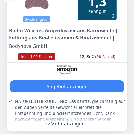
1,3
SPA oder kleine Auszeiten zwischendurch.
sehr gut
Nachhaltig & vegan – Hergestellt aus atmungsaktiver
Baumwolle. Erleichtert die Entspannung durch
Sonderangebot
sanftes Gewicht auf den Augen und abhalten des
Bodhi Weiches Augenkissen aus Baumwolle |
Lichts.
Füllung aus Bio-Leinsamen & Bio-Lavendel |
Abnehmbarer Bezug aus Baumwolle, waschbar bei
30°C
Vegan | Augenmaske für Yoga, Entspannung &
Bodynova GmbH
Meditation | Bloom, aubergine
Farbe
Hersteller
Gewicht
12,95 €
Heute 1,00 € sparen!
(8% Rabatt!)
Schiefergrau
Yosana
250 g
10
95 €
UVP:
12,95 €
-15%
Angebot anzeigen
Anzeigen
NATÜRLICH BERUHIGEND: Das sanfte, gleichmäßig auf
den Augen verteilte Gewicht erleichtert die
Entspannung und blockiert störendes Licht. Dank
hochwertiger Verarbeitung und ansprechender
Mehr anzeigen...
Geschenkverpackung eignet sich das Augenkissen
auch ideal als Geschenk für Yoga, Wellness und