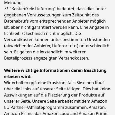
Meinung.
15
95 €
Tiefenentspannung. Als augenkissen mit lavendel
** "Kostenfreie Lieferung" bedeutet, dass dies unter
schafft es Dunkelheit, Geborgenheit und Fokus auf
gegebenen Voraussetzungen zum Zeitpunkt des
das Wesentliche
Anzeigen
Datenabrufs vom entsprechenden Anbieter möglich
MOMENT NUR FÜR DICH: Das Yoga Augenkissen
Lavendel schafft einen sanften Moment der Stille. Für
ist, aber nicht garantiert werden kann. Eine Angabe in
Meditation, Self‑Care oder als liebevoll ausgewählte
Echtzeit ist technisch nicht möglich. Die
Geschenkidee bringt dieses Augenkissen mit Lavendel
Versandkosten können unter bestimmten Umständen
spürbare Entspannung
(abweichender Anbieter, Lieferort etc.) unterschiedlich
PRODUKTINFO: Das Augenkissen ist 22 × 10 cm groß
sein. Es gelten die letztendlich im weiteren
und wiegt etwa 260 g. Der Bezug ist abnehmbar und
Bestellprozess angezeigten Versandkosten.
bei 30 °C waschbar. Bezug und Inlett bestehen aus
100% Baumwolle, gefüllt mit Bio Leinsamen und Bio
Lavendel. Erhältlich in mehreren Designs
Weitere wichtige Informationen deren Beachtung
Unsere Mission: Wir glauben, dass Yoga, Meditation &
erbeten wird:
Achtsamkeit für jeden ist. Teste unsere
Wir erhalten ggf. eine Provision, falls Sie einen Kauf
Meditationskissen & Zabuton Meditationsmatte ohne
über die Links auf unserer Seite tätigen. Dies hat keine
Risiko! Bei Unzufriedenheit bieten wir Dir unsere
Auswirkungen auf die Platzierung der Produkte auf
100% Zufriedenheitsgarantie. Kontaktiere uns & wir
helfen Dir gerne weiter!
unserer Seite. Unsere Seite arbeitet mit dem Amazon
EU Partner-/Affiliateprogramm zusammen. Amazon,
Farbe
Hersteller
Gewicht
Amazon Prime, das Amazon Logo and Amazon Prime
Natur
Inner Peace
200 g