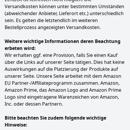
Genau Das Richtige, Wenn Es Mal Schnell Und
Versandkosten können unter bestimmten Umständen
Unkompliziert Sein Muss
(abweichender Anbieter, Lieferort etc.) unterschiedlich
Lieferumfang: 6 X 400 Ml (2 X 200 Ml) Milch-Getreide-
sein. Es gelten die letztendlich im weiteren
Mahlzeit Vanille, Trinkbare Babynahrung Mit
Bestellprozess angezeigten Versandkosten.
Natürlicher Vanille Von Alete Bewusst
Farbe
Hersteller
Gewicht
Weitere wichtige Informationen deren Beachtung
6 Stücke
Alete
2,5 kg
erbeten wird:
Wir erhalten ggf. eine Provision, falls Sie einen Kauf
über die Links auf unserer Seite tätigen. Dies hat keine
Auswirkungen auf die Platzierung der Produkte auf
Anzeigen
unserer Seite. Unsere Seite arbeitet mit dem Amazon
EU Partner-/Affiliateprogramm zusammen. Amazon,
Amazon Prime, das Amazon Logo and Amazon Prime
Logo sind eingetragene Warenzeichen von Amazon,
Inc. oder dessen Partnern.
Bitte beachten Sie zudem folgende wichtige
Hinweise: