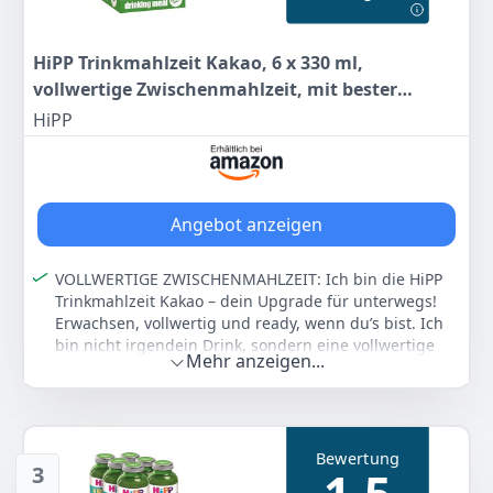
100% Strom aus erneuerbaren Energien - Löffel und
Deckel bestehen bereits zu 66% aus nachwachsenden
Rohstoffen
HiPP Trinkmahlzeit Kakao, 6 x 330 ml,
Farbe
Hersteller
Gewicht
vollwertige Zwischenmahlzeit, mit bester
-
BEBA
4,8 kg
Heumilch, echtem Kakaopulver, 23 Vitaminen &
HiPP
Mineralstoffen, High Protein, glutenfrei
119
70 €
Anzeigen
Angebot anzeigen
VOLLWERTIGE ZWISCHENMAHLZEIT: Ich bin die HiPP
Trinkmahlzeit Kakao – dein Upgrade für unterwegs!
Erwachsen, vollwertig und ready, wenn du’s bist. Ich
bin nicht irgendein Drink, sondern eine vollwertige
Mehr anzeigen...
Mahlzeit für zwischendurch.
NATÜRLICHE ZUTATEN: In meiner Glasflasche steckt
nur das Beste: Heumilch, echtes Kakaopulver und 23
Vitamine & Mineralstoffe – alles, was dein Körper
Bewertung
braucht.
3
NATÜRLICHER GESCHMACK: Mein Geschmack?