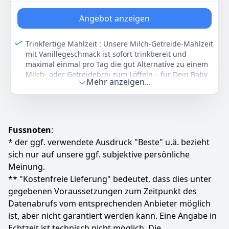
Babybrei, warm oder kalt trinken, 6 x 400 ml (2 x
19
200 ml)
90 €
Angebot anzeigen
Trinkfertige Mahlzeit : Unsere Milch-Getreide-Mahlzeit
Anzeigen
mit Vanillegeschmack ist sofort trinkbereit und
maximal einmal pro Tag die gut Alternative zu einem
Milch- oder Getreidebrei zum Löffeln – für Dein Baby
Mehr anzeigen...
ab dem 10. Monat
Natürlich Gut: Unsere Glutenhaltige Trinkmahlzeit Mit
Vanille Und Magermilch Ist Frei Von Farb- Und
Konservierungsstoffen, Reich An Vitamin C Und D,
Eisen Sowie Calcium Und Verzichtet Zudem 100
Fussnoten
:
Prozent Auf Palmöl
* der ggf. verwendete Ausdruck "Beste" u.ä. bezieht
Einfache Zubereitung: Die Packung Schütteln, An Der
sich nur auf unsere ggf. subjektive persönliche
Markierten Linie Öffnen Und Entweder Kalt In Einen
Meinung.
Becher Füllen Oder Im Topf Erwärmen Und Innerhalb
** "Kostenfreie Lieferung" bedeutet, dass dies unter
Einer Stunde Verwenden – Unbedingt Die Temperatur
gegebenen Voraussetzungen zum Zeitpunkt des
Prüfen (Circa 37 °C)
Datenabrufs vom entsprechenden Anbieter möglich
Immer Zur Hand: Ob Zu Hause Oder Unterwegs, Das
Päckchen Ist Immer Griffbereit Und Da Es Nicht
ist, aber nicht garantiert werden kann. Eine Angabe in
Kühlungspflichtig Ist, Ist Unsere Kindermahlzeit
Echtzeit ist technisch nicht möglich. Die