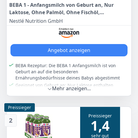
BEBA 1 - Anfangsmilch von Geburt an, Nur
Laktose, Ohne Palmöl, Ohne Fischöl,
Babynahrung, Baby-Milchpulver, 6er Pack (6 x
Nestlé Nutrition GmbH
800g)
Angebot anzeigen
BEBA Rezeptur: Die BEBA 1 Anfangsmilch ist von
Geburt an auf die besonderen
Ernährungsbedürfnisse deines Babys abgestimmt
Geeignet von Geburt an: Nur Laktose enthalten
Mehr anzeigen...
Als alleinige Nahrung, wenn nicht gestillt wird, oder
zum Zufüttern geeignet
Ohne Palmöl: Die BEBA 1 Rezeptur enthält pflanzliche
Preissieger
Öle ohne Palmöl
Preissieger
2
1,4
155 Jahre Forschungsexpertise: BEBA hat über 155
Jahre Erfahrung im Bereich der Muttermilchforschung
Nachhaltig: Zur Herstellung von BEBA 1 nutzen wir
sehr gut