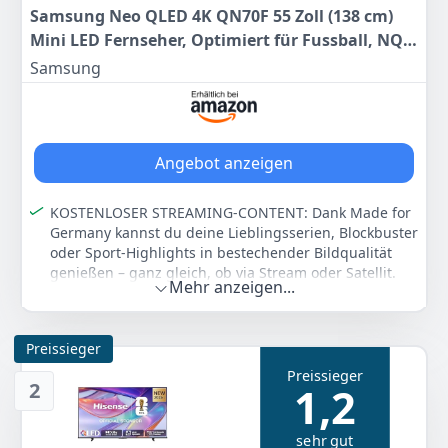
Samsung Neo QLED 4K QN70F 55 Zoll (138 cm)
Mini LED Fernseher, Optimiert für Fussball, NQ4
AI Gen2 Prozessor, Quantum Matrix Technology
Samsung
Slim, Motion Xcelerator, Samsung Vision AI
Smart TV
Angebot anzeigen
KOSTENLOSER STREAMING-CONTENT: Dank Made for
Germany kannst du deine Lieblingsserien, Blockbuster
oder Sport-Highlights in bestechender Bildqualität
genießen – ganz gleich, ob via Stream oder Satellit.
Mehr anzeigen...
Einfach Aktions-TV oder Aktions-Soundbar mit
deutschem Modell-Code kaufen und kostenlosen
Streaming-Content dazu erhalten.
Preissieger
FUSSBALL GESTOCHEN SCHARF ERLEBEN: Motion
Preissieger
Xcelerator 144 Hz sorgt dafür, dass jedes Tor, jedes
2
1,2
Tackling und jeder Sprint im TV und Live Streaming
flüssig, kristallklar und völlig frei von
Bewegungsunschärfe dargestellt wird.
sehr gut