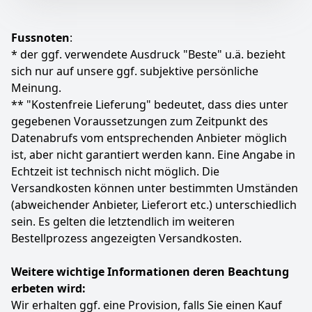
größeren Betrachtungswinkel.
Anzeigen
AiPQTM-Prozessor: Der AiPQ-fähige TCL-Algorithmus
Fussnoten
:
verarbeitet Inhalte mit stabiler und hoher 4K-Qualität,
klaren und fließenden Bewegungen, hohem Kontrast
* der ggf. verwendete Ausdruck "Beste" u.ä. bezieht
und feinsten Details.
sich nur auf unsere ggf. subjektive persönliche
Mehrere HDR-Formate: Atemberaubendes HDR
Meinung.
unabhängig aller HDR-Quelle (HDR10, HLG, HDR10+).
** "Kostenfreie Lieferung" bedeutet, dass dies unter
GAME MASTER: Für Gamer ist ein reaktionsschneller
gegebenen Voraussetzungen zum Zeitpunkt des
Fernseher genauso wichtig wie ein gutes Bild. Die
Datenabrufs vom entsprechenden Anbieter möglich
V6C-Serie ist mit HDMI 2.1 und ALLM ausgestattet.
ist, aber nicht garantiert werden kann. Eine Angabe in
Damit gibt eine geringe Latenz und die besten
Bildeinstellungen für dasGaming. Darüber hinaus
Echtzeit ist technisch nicht möglich. Die
verfügt er über VRR (Variable Refresh Rate)* und der
Versandkosten können unter bestimmten Umständen
Game Bar.
(abweichender Anbieter, Lieferort etc.) unterschiedlich
Farbe
Hersteller
Gewicht
sein. Es gelten die letztendlich im weiteren
Black
TCL
-
Bestellprozess angezeigten Versandkosten.
328
99 €
Weitere wichtige Informationen deren Beachtung
UVP:
449,00 €
-27%
erbeten wird:
Wir erhalten ggf. eine Provision, falls Sie einen Kauf