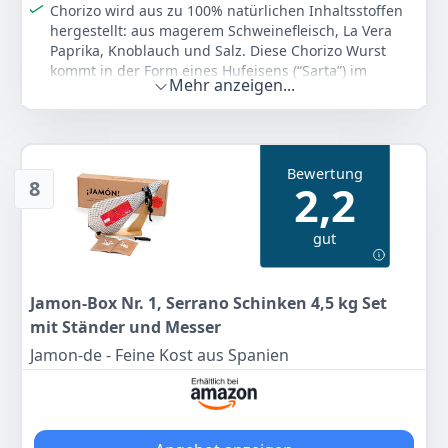
Chorizo wird aus zu 100% natürlichen Inhaltsstoffen
hergestellt: aus magerem Schweinefleisch, La Vera
Paprika, Knoblauch und Salz. Diese Chorizo Wurst
kommt in der Form eines Hufeisens (“Sarta”) im
Mehr anzeigen...
natürlichen Schweinedarm.
Bei der Salchichón Serrano Dauerwurst Extra im
Naturdarm handelt es sich um eine Salchichón
Dauerwurst mittlerer Reifezeit. Sie besteht aus
Bewertung
magerem Schweinefleisch, welches mit Salz und
8
2,2
Pfeffer gewürzt wird.
Der gereifte Serrano Schinken ist ein Produkt, das aus
gut
den besten ausgewählten Stücken des Schweines
hergestellt wird, um ein absolut natürliches Produkt
nach der Salz- und Reifezeit mit bestem Aroma und
Geschmack zu erhalten.
Jamon-Box Nr. 1, Serrano Schinken 4,5 kg Set
Der Serrano Schinken besitzt eine charakteristische
mit Ständer und Messer
Farbe, welche von Zartrosa bis Purpurfarben im
Jamon-de - Feine Kost aus Spanien
mageren Bereich reicht, mit einer glänzenden
Fettschwarte. Er hat eine homogene Textur und weist
wenige Fasern auf.
Der Schinken hat einen zarten, gering salzigen und
angenehmen Geschmack, ein typischer Geschmack