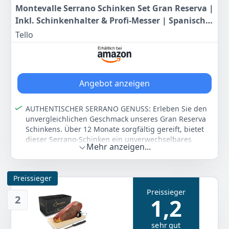
Montevalle Serrano Schinken Set Gran Reserva |
Inkl. Schinkenhalter & Profi-Messer | Spanische
Schinkenspezialität 12 Monate gereift |
Tello
Authentischer Genuss für Feinschmecker
Angebot anzeigen
AUTHENTISCHER SERRANO GENUSS: Erleben Sie den
unvergleichlichen Geschmack unseres Gran Reserva
Schinkens. Über 12 Monate sorgfältig gereift, bietet
dieser Serrano-Schinken ein unverwechselbares
Mehr anzeigen...
Aroma und zarte Textur.
KOMPLETTES SET FÜR DEN SOFORTIGEN GENUSS:
Dieses Set ist die ideale Wahl für Genießer. Es enthält
Preissieger
neben der hochwertigen Schinkenkeule einen stabilen
Preissieger
Schinkenhalter sowie ein professionelles
2
1,2
Schinkenmesser.
TRADITIONELLE HERSTELLUNG: Wir setzen auf
sehr gut
bewährte spanische Handwerkstradition. Unser