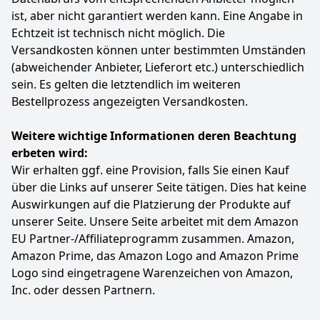
Familienfeiern, Firmenevents oder als Highlight auf
ist, aber nicht garantiert werden kann. Eine Angabe in
jeder Tapas-Platte – dieser Schinken ist ein
Echtzeit ist technisch nicht möglich. Die
imposanter Blickfang und steht für höchste
Versandkosten können unter bestimmten Umständen
kulinarische Tradition.
(abweichender Anbieter, Lieferort etc.) unterschiedlich
OPTIMALE SCHUTZVERPACKUNG: Die Keule wird in
sein. Es gelten die letztendlich im weiteren
einem traditionellen Textilnetz geliefert, das die
Bestellprozess angezeigten Versandkosten.
Feuchtigkeit reguliert, die Qualität des Fleisches
schützt und eine hygienische Lieferung direkt zu
Ihnen nach Hause garantiert.
Weitere wichtige Informationen deren Beachtung
erbeten wird:
Farbe
Hersteller
Gewicht
-
Montevalle
-
Wir erhalten ggf. eine Provision, falls Sie einen Kauf
über die Links auf unserer Seite tätigen. Dies hat keine
112
99 €
Auswirkungen auf die Platzierung der Produkte auf
unserer Seite. Unsere Seite arbeitet mit dem Amazon
EU Partner-/Affiliateprogramm zusammen. Amazon,
Anzeigen
Amazon Prime, das Amazon Logo and Amazon Prime
Logo sind eingetragene Warenzeichen von Amazon,
Inc. oder dessen Partnern.