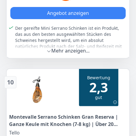
79
90 €
Angebot anzeigen
Anzeigen
Der gereifte Mini Serrano Schinken ist ein Produkt,
das aus den besten ausgewählten Stücken des
Schweines hergestellt wird, um ein absolut
natürliches Produkt nach der Salz- und Reifezeit mit
Mehr anzeigen...
bestem Aroma und Geschmack zu erhalten.
Der Serrano Schinken besitzt eine charakteristische
Farbe, welche von Zartrosa bis Purpurfarben im
mageren Bereich reicht, mit einer glänzenden
Bewertung
Fettschwarte. Er hat eine homogene Textur und weist
10
2,3
wenige Fasern auf.
Der Schinken hat einen zarten, gering salzigen und
gut
angenehmen Geschmack, ein typischer Geschmack
von Serrano-Schinken.
Im Set mitinbegriffen sind ein Schinkenständer und
Montevalle Serrano Schinken Gran Reserva |
ein Schinkenmesser.
Ganze Keule mit Knochen (7-8 kg) | Über 20
Farbe
Hersteller
Gewicht
Monate traditionell gereift | Authentischer
Tello
-
Jamonprive
998 g