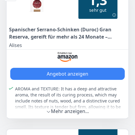
1,3
angenehmen Geschmack, ein typischer Geschmack
sehr gut
von Serrano-Schinken.
Farbe
Hersteller
Gewicht
-
Jamonprive
1 kg
Spanischer Serrano-Schinken (Duroc) Gran
Reserva, gereift für mehr als 24 Monate –
37
99 €
handgeschnittene Scheiben, 100 g – Duroc-
Alises
Schinken Serrano – vakuumverpackt – Jamón
Anzeigen
Serrano Gran Reserva
Angebot anzeigen
AROMA and TEXTURE: It has a deep and attractive
aroma, the result of its curing process, which may
include notes of nuts, wood, and a distinctive cured
smell. Its texture is tender but firm, allowing it to be
Mehr anzeigen...
cut into very thin slices that are both supple and juicy.
FLAVOUR: Gran Reserva Duroc Serrano ham stands out
for its mild and slightly sweet flavour, with a good
balance of saltiness. The flavour is enriched by the