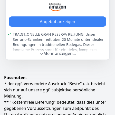
spanischer Schinken in Premium-Qualität
33
99 €
Angebot anzeigen
Anzeigen
TRADITIONELLE GRAN RESERVA REIFUNG: Unser
Serrano-Schinken reift über 20 Monate unter idealen
Bedingungen in traditionellen Bodegas. Dieser
langsame Prozess sorgt für ein tiefes, komplexes
Mehr anzeigen...
Aroma und eine perfekte, zarte Textur.
GANZE KEULE MIT KNOCHEN (7-8 KG): Das ultimative
Erlebnis für Kenner. Die ganze Pata bietet ein Gewicht
von 7 bis 8 kg und garantiert ein unvergleichliches
Frische-Erlebnis bei jedem Schnitt direkt vom
Fussnoten
:
Knochen.
* der ggf. verwendete Ausdruck "Beste" u.ä. bezieht
PERFEKT FÜR DAS HANDWERKLICHE SCHNEIDEN: Dank
sich nur auf unsere ggf. subjektive persönliche
der optimalen Konsistenz lässt sich der Schinken
Meinung.
hervorragend auf jedem gängigen Schinkenhalter
** "Kostenfreie Lieferung" bedeutet, dass dies unter
befestigen. Ideal für saubere, hauchdünne Scheiben,
gegebenen Voraussetzungen zum Zeitpunkt des
die auf der Zunge zergehen.
Datenabrufs vom entsprechenden Anbieter möglich
AUTHENTISCHER SPANISCHER GENUSS: Ob für