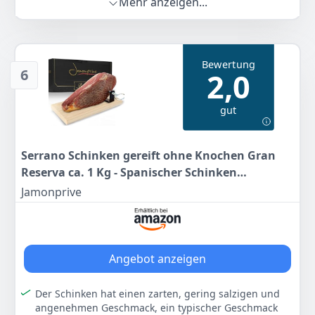
Mehr anzeigen...
Anzeigen
✔️ bei trockener, kühler Lagerung bis zu 30 Tage
haltbar!
✔️ zarter Schinkengenuss für eure Brotzeit
Bewertung
Farbe
Hersteller
Gewicht
6
2,0
-
Pikanten
1 kg
gut
30
49 €
Anzeigen
Serrano Schinken gereift ohne Knochen Gran
Reserva ca. 1 Kg - Spanischer Schinken
(SCHINKENHALTER UND MESSER NICHT
Jamonprive
ENTHALTEN) – Jamonprive Premium
Angebot anzeigen
Der Schinken hat einen zarten, gering salzigen und
angenehmen Geschmack, ein typischer Geschmack