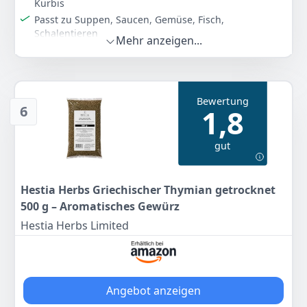
Kürbis
Passt zu Suppen, Saucen, Gemüse, Fisch,
Schalentieren
Mehr anzeigen...
Gewürz für viele Fleisch und Fisch
Ohne Salz
Geeignet für Vegetarier
Bewertung
Farbe
Hersteller
Gewicht
6
1,8
-
Ostmann
15 g
gut
2
29 €
UVP:
2,39 €
-4%
Hestia Herbs Griechischer Thymian getrocknet
Anzeigen
500 g – Aromatisches Gewürz
Hestia Herbs Limited
Angebot anzeigen