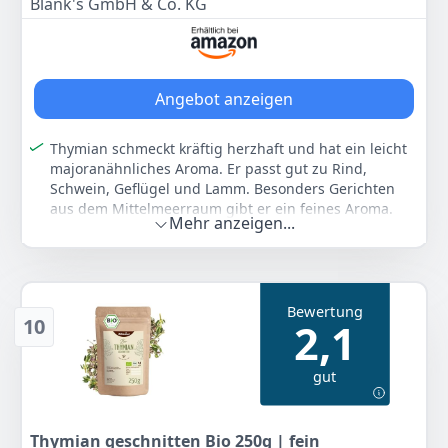
Achterhof
Blank's GmbH & Co. KG
Angebot anzeigen
Thymian schmeckt kräftig herzhaft und hat ein leicht
majoranähnliches Aroma. Er passt gut zu Rind,
Schwein, Geflügel und Lamm. Besonders Gerichten
aus dem Mittelmeerraum gibt er ein feines Aroma.
Mehr anzeigen...
Thymian gehört in Kräuter- und Bratensaucen
genauso wie in Erbsensuppe oder Eintöpfen.
TIP: Thymian immer mitkochen, hier entfaltet er sein
volles Aroma. Vorsicht beim würzen er ist sehr
Bewertung
intensiv.
10
2,1
Der Alleskönner ist ein wahres kulinarisches
Schatzkästchen. Braten, Soßen, Suppen,
gut
Kräuterbutter, ja sogar cremiges Milcheis, sie alle
profitieren von der mediterranen Spezialität.
Ob Kräuter der Provence oder italienische
Thymian geschnitten Bio 250g | fein
Kräutermischung in keiner Gewürzmischung darf