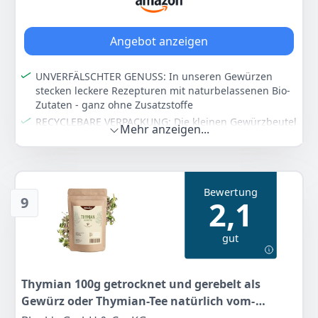
9
99 €
Angebot anzeigen
Anzeigen
UNVERFÄLSCHTER GENUSS: In unseren Gewürzen
stecken leckere Rezepturen mit naturbelassenen Bio-
Zutaten - ganz ohne Zusatzstoffe
RECYCLEBARE VERPACKUNG: Die kleinen Gewürzbeutel
Mehr anzeigen...
sehen nicht nur super aus, sondern bestehen zudem
aus recyclebarem Kunststoff
BIO.LOGISCH: BioWagner's umfangreiches Sortiment
aus Gewürzen, Kräutern und Mischungen vereint
Bewertung
Nachhaltigkeit mit Kochspaß
9
2,1
Farbe
Hersteller
Gewicht
Bio Thymian
BioWagner
-
gut
2
59 €
Thymian 100g getrocknet und gerebelt als
Gewürz oder Thymian-Tee natürlich vom-
Anzeigen