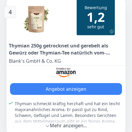
Lagerung behält der Thymian sein volles Aroma über
Bewertung
einen langen Zeitraum.
4
1,2
Naturbelassen: Unser Thymian ist ein reines
Naturprodukt ohne Zusatzstoffe.
sehr gut
Fester Bestandteil der provenzalischen Küche:
Thymian ist ein typisches Gewürz für Gerichte aus der
Mittelmeerregion und fester Bestandteil der
Thymian 250g getrocknet und gerebelt als
provenzalischen Küche.
Gewürz oder Thymian-Tee natürlich vom-
Farbe
Hersteller
Gewicht
Achterhof
Blank's GmbH & Co. KG
-
Gourmet Heimes
-
14
95 €
Angebot anzeigen
Anzeigen
Thymian schmeckt kräftig herzhaft und hat ein leicht
majoranähnliches Aroma. Er passt gut zu Rind,
Schwein, Geflügel und Lamm. Besonders Gerichten
aus dem Mittelmeerraum gibt er ein feines Aroma.
Mehr anzeigen...
Thymian gehört in Kräuter- und Bratensaucen