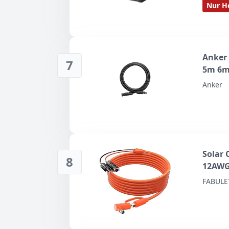
Nur He
Anker 
7
5m 6mm
Anker
Solar
8
12AWG
Explor
FABULE
300W S