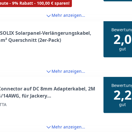
ute - 9% Rabatt - 100,00 € sparen!
Mehr anzeigen...
Bewertun
SOLIX Solarpanel-Verlängerungskabel,
2,0
² Querschnitt (2er-Pack)
gut
Mehr anzeigen...
Bewertun
 Connector auf DC 8mm Adapterkabel, 2M
2,2
/14AWG, für Jackery
er/Zero/Anker Power Stations, 10W-
gut
TTA
olarpanel(3 Meter)
Mehr anzeigen...