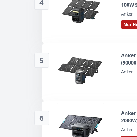
4
100W 
Anker
Nur He
Anker
5
(9000
Anker
Anker 
6
2000W
Anker