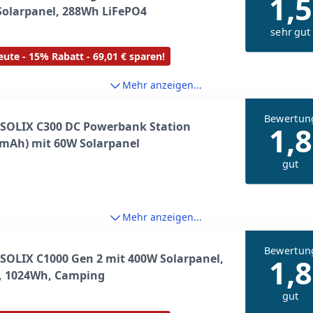
1,5
Solarpanel, 288Wh LiFePO4
sehr gut
ute - 15% Rabatt - 69,01 € sparen!
Mehr anzeigen...
Bewertun
 SOLIX C300 DC Powerbank Station
1,8
0mAh) mit 60W Solarpanel
gut
Mehr anzeigen...
Bewertun
SOLIX C1000 Gen 2 mit 400W Solarpanel,
1,8
, 1024Wh, Camping
gut