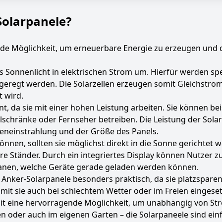
Solarpanele?
nde Möglichkeit, um erneuerbare Energie zu erzeugen und 
Sonnenlicht in elektrischen Strom um. Hierfür werden spez
geregt werden. Die Solarzellen erzeugen somit Gleichstrom
 wird.
nt, da sie mit einer hohen Leistung arbeiten. Sie können b
lschränke oder Fernseher betreiben. Die Leistung der Sol
neneinstrahlung und der Größe des Panels.
nen, sollten sie möglichst direkt in die Sonne gerichtet we
re Ständer. Durch ein integriertes Display können Nutzer 
lanen, welche Geräte gerade geladen werden können.
d Anker-Solarpanele besonders praktisch, da sie platzsp
amit sie auch bei schlechtem Wetter oder im Freien einges
it eine hervorragende Möglichkeit, um unabhängig von St
en oder auch im eigenen Garten – die Solarpaneele sind ei