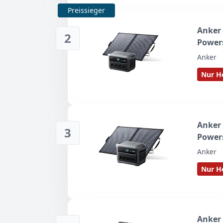
Preissieger
Anker 
2
Powers
Anker
Nur He
Anker 
3
Power
Anker
Nur He
Anker 