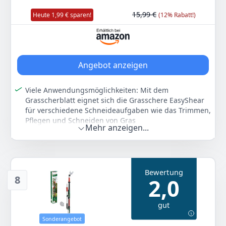
Grasschere 18 Volt | Ohne Akku
Bosch
1,08 kg
15,99 €
Heute 1,99 € sparen!
(12% Rabatt!)
73
99 €
Anzeigen
Angebot anzeigen
Viele Anwendungsmöglichkeiten: Mit dem
Grasscherblatt eignet sich die Grasschere EasyShear
für verschiedene Schneideaufgaben wie das Trimmen,
Pflegen und Schneiden von Gras
Mehr anzeigen...
Werkzeugloser Messerwechsel: Wechsel von
Strauchscherenmesser zum Grasscherblatt in
wenigen einfachen Schritten
Langzeitschnittleistung erhalten: Einfach durch
Bewertung
Wechseln der Messer und Wartung mit Bosch
8
2,0
Pflegespray
Langzeit-Rasenpflege: Diamantgeschliffenes Messer
gut
2-in1 Werkzeug: Sträucher in Form bringen und
Rasenkanten Trimmen durch einfaches Wechseln von
Sonderangebot