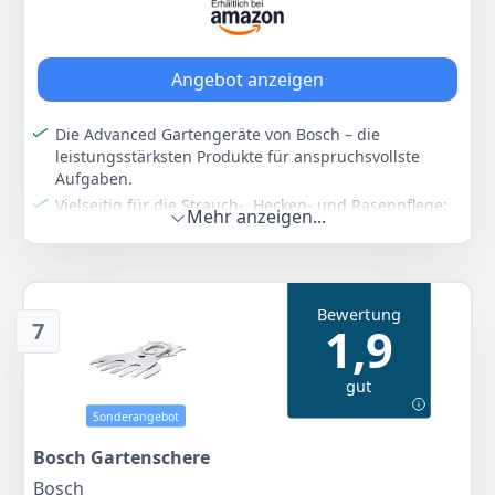
Anzeigen
Angebot anzeigen
Die Advanced Gartengeräte von Bosch – die
leistungsstärksten Produkte für anspruchsvollste
Aufgaben.
Vielseitig für die Strauch-, Hecken- und Rasenpflege:
Mehr anzeigen...
Einfacher Wechsel zwischen Aufgaben durch
einfaches „Multi-Click“-System für schnellen
Messerwechsel
Problemloses, kontinuierliches Schneiden:
Bewertung
Patentiertes Bosch Anti-Blockier-System – kein
7
1,9
Verklemmen bei dickeren Ästen
POWER FOR ALL ALLIANCE: 1 AKKU, ​10+ MARKEN, ​150+
gut
GERÄTE.​
Lieferumfang: AdvancedShear 18V-10, 1x
Sonderangebot
Strauchscherenmesser, 1x Grasscherenmesser, Karton
Bosch Gartenschere
Farbe
Hersteller
Gewicht
Bosch