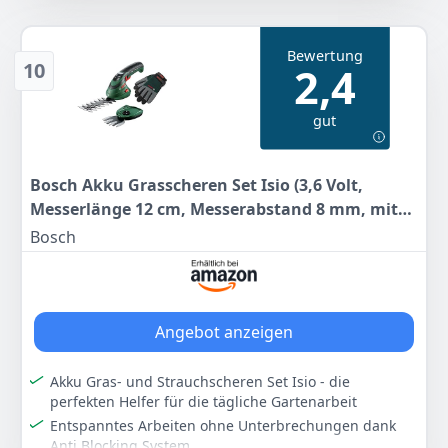
PowerCoating für saubere und mühelose Schnitte
Starke Schneidleistung für Grünholz: Klingen aus
Bewertung
Qualitätsstahl für müheloses Schneiden von Blumen
10
2,4
und jungen Trieben sowie grünem Holz bis zu 24 mm
Durchmesser
gut
Robustes, langlebiges Werkzeug für vielseitigen
Einsatz: Langlebiges Qualitätswerkzeug, hergestellt in
Deutschland
Bosch Akku Grasscheren Set Isio (3,6 Volt,
Lieferumfang: 1x Gardena Gartenschere PremiumCut
Messerlänge 12 cm, Messerabstand 8 mm, mit
Flex
XL-Gartenhandschuhen inklusive) – Amazon
Bosch
Farbe
Hersteller
Gewicht
Edition
Grau, Türkis
Gardena
161 g
15
95 €
Angebot anzeigen
UVP:
19,19 €
-17%
Anzeigen
Akku Gras- und Strauchscheren Set Isio - die
perfekten Helfer für die tägliche Gartenarbeit
Entspanntes Arbeiten ohne Unterbrechungen dank
Anti Blocking System