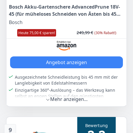
Grasscherblatt und Strauchscherenmesser an der
Bosch Akku-Gartenschere AdvancedPrune 18V-
EasyShear
45 (für müheloses Schneiden von Ästen bis 45
Farbe
Hersteller
Gewicht
mm; 18-Volt-System; bis zu 600 Schnitte; mit
Bosch
Green
Bosch
106 g
Verlängerungsstange, ohne Akku oder
249,99 €
Heute 75,00 € sparen!
(30% Rabatt!)
Ladegerät)
14
00 €
Statt:
15,99 €
-12%
Anzeigen
Angebot anzeigen
Ausgezeichnete Schneidleistung bis 45 mm mit der
Langlebigkeit von Edelstahlmessern
Einzigartige 360°-Auslösung – das Werkzeug kann
selbst an engen Stellen auf den günstigsten
Mehr anzeigen...
Schnittwinkel eingestellt werden
Bis zu 600 Schnitte pro Akkuladung mit maximaler
Laufzeit dank Syneon Technology
POWER FOR ALL ALLIANCE: 1 AKKU, ​10+ MARKEN, ​150+
Bewertung
GERÄTE.​
9