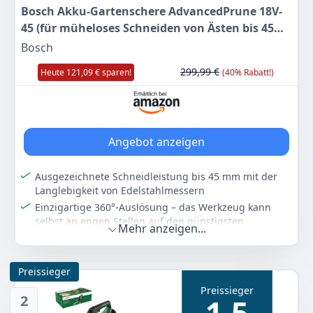
Bosch Akku-Gartenschere AdvancedPrune 18V-
45 (für müheloses Schneiden von Ästen bis 45
mm; 18-Volt-System; bis zu 600 Schnitte; mit 2.0
Bosch
Ah-Akku, Ladegerät und Verlängerungsstange)
299,99 €
Heute 121,09 € sparen!
(40% Rabatt!)
Angebot anzeigen
Ausgezeichnete Schneidleistung bis 45 mm mit der
Langlebigkeit von Edelstahlmessern
Einzigartige 360°-Auslösung – das Werkzeug kann
selbst an engen Stellen auf den günstigsten
Mehr anzeigen...
Schnittwinkel eingestellt werden
Bis zu 600 Schnitte pro Akkuladung mit maximaler
Laufzeit dank Syneon Technology
Preissieger
POWER FOR ALL ALLIANCE: 1 AKKU, ​10+ MARKEN, ​150+
Preissieger
GERÄTE.​
2
1,5