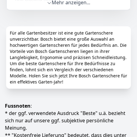
Mehr anzeigen...
Multifunktional: Eine neue Reihe von „Multi-Click“-
Aufsätzen macht den Isio noch vielseitiger
Kurze Ladezeiten und keine Selbstentladung dank
Lithium-Ionen Technologie
Für alle Gartenbesitzer ist eine gute Gartenschere
Lieferumfang Amazon Edition: Bosch Isio, Ladegerät,
unverzichtbar. Bosch bietet eine große Auswahl an
Multi-Click-Grasscherblatt 8 cm, Multi-Click-
hochwertigen Gartenscheren für jedes Bedürfnis an. Die
Strauchscherenmesser 12 cm, XL-Gartenhandschuhen
Vorteile von Bosch Gartenscheren liegen in ihrer
Farbe
Hersteller
Gewicht
Langlebigkeit, Ergonomie und präzisen Schneidleistung.
Isio set | Amazon Edition
Bosch
870 g
Um die beste Gartenschere für Ihre Bedürfnisse zu
finden, lohnt sich ein Vergleich der verschiedenen
89
Modelle. Holen Sie sich jetzt Ihre Bosch Gartenschere für
21 €
ein effektives Garten-Jahr!
Anzeigen
Fussnoten
:
* der ggf. verwendete Ausdruck "Beste" u.ä. bezieht
sich nur auf unsere ggf. subjektive persönliche
Meinung.
** "Kostenfreie Lieferung" bedeutet, dass dies unter