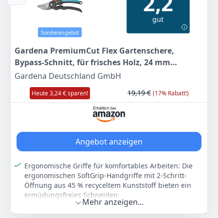
2,2
Lieferumfang: AdvancedPrune 18V-45,
Verlängerungsstange, Messerabdeckung,
gut
Bedienungsanleitung, Karton
Sonderangebot
Farbe
Hersteller
Gewicht
18 Volt | Ohne Akku
Bosch
2,75 kg
Gardena PremiumCut Flex Gartenschere,
Bypass-Schnitt, für frisches Holz, 24 mm
174
99 €
Schnittdurchmesser, ergonomische Griffe,
Gardena Deutschland GmbH
UVP:
249,99 €
-30%
PowerCoating-Klingen, in Deutschland
19,19 €
Heute 3,24 € sparen!
(17% Rabatt!)
hergestellt (12242-20)
Anzeigen
Angebot anzeigen
Ergonomische Griffe für komfortables Arbeiten: Die
ergonomischen SoftGrip-Handgriffe mit 2-Schritt-
Öffnung aus 45 % recyceltem Kunststoff bieten ein
ermüdungsfreies Schneiden
Mehr anzeigen...
Scharfe Klingen mit PowerCoating für präzise
Schnitte: Präzisionsgeschliffene Klingen mit