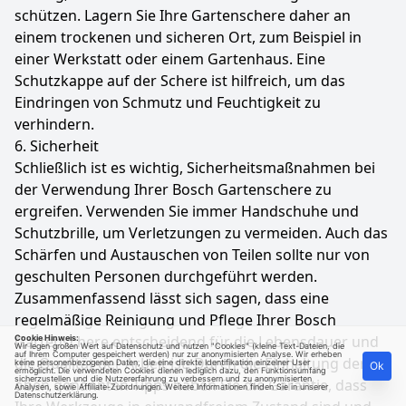
schützen. Lagern Sie Ihre Gartenschere daher an
einem trockenen und sicheren Ort, zum Beispiel in
einer Werkstatt oder einem Gartenhaus. Eine
Schutzkappe auf der Schere ist hilfreich, um das
Eindringen von Schmutz und Feuchtigkeit zu
verhindern.
6. Sicherheit
Schließlich ist es wichtig, Sicherheitsmaßnahmen bei
der Verwendung Ihrer Bosch Gartenschere zu
ergreifen. Verwenden Sie immer Handschuhe und
Schutzbrille, um Verletzungen zu vermeiden. Auch das
Schärfen und Austauschen von Teilen sollte nur von
geschulten Personen durchgeführt werden.
Zusammenfassend lässt sich sagen, dass eine
regelmäßige Reinigung und Pflege Ihrer Bosch
Gartenschere entscheidend für die Lebensdauer und
Cookie Hinweis:
Wir legen großen Wert auf Datenschutz und nutzen "Cookies" (kleine Text-Dateien, die
auf Ihrem Computer gespeichert werden) nur zur anonymisierten Analyse. Wir erheben
die Qualität der Arbeit ist. Durch die Einhaltung der
keine personenbezogenen Daten, die eine direkte Identifikation einzelner User
Ok
ermöglicht. Die verwendeten Cookies dienen lediglich dazu, den Funktionsumfang
sicherzustellen und die Nutzererfahrung zu verbessern und zu anonymisierten
oben genannten Tipps haben Sie die Garantie, dass
Analysen, sowie Affiliate-Zuordnungen. Weitere Informationen finden Sie in unserer
Datenschutzerklärung
.