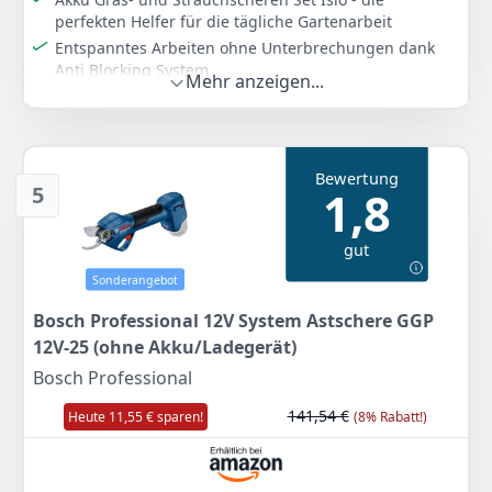
perfekten Helfer für die tägliche Gartenarbeit
Entspanntes Arbeiten ohne Unterbrechungen dank
Anti Blocking System
Mehr anzeigen...
Multifunktional: Eine neue Reihe von „Multi-Click“-
Aufsätzen macht den Isio noch vielseitiger
Kurze Ladezeiten und keine Selbstentladung dank
Lithium-Ionen Technologie
Bewertung
5
1,8
Lieferumfang: Bosch Isio, Ladegerät, Multi-Click-
Grasscherblatt 8 cm, Multi-Click-
Strauchscherenmesser 12 cm
gut
Farbe
Hersteller
Gewicht
Sonderangebot
Isio in Softcase
Bosch
550 g
Bosch Professional 12V System Astschere GGP
59
12V-25 (ohne Akku/Ladegerät)
89 €
UVP:
89,99 €
-33%
Bosch Professional
141,54 €
Heute 11,55 € sparen!
(8% Rabatt!)
Anzeigen