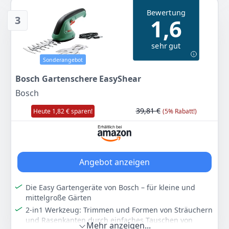
Problemloses, kontinuierliches Schneiden:
Bewertung
Patentiertes Bosch Anti-Blockier-System – kein
3
1,6
Verklemmen bei dickeren Ästen
POWER FOR ALL ALLIANCE: 1 AKKU, ​10+ MARKEN, ​150+
sehr gut
GERÄTE.​
Lieferumfang: AdvancedShear 18V-10, 1x 2,0-Ah-Akku,
Sonderangebot
1x Ladegerät AL 1810 CV, 1x Strauchscherenmesser, 1x
Bosch Gartenschere EasyShear
Grasscherenmesser, Karton
Bosch
Farbe
Hersteller
Gewicht
Grasschere 18 Volt | 1 Akku
Bosch
2,45 kg
39,81 €
Heute 1,82 € sparen!
(5% Rabatt!)
98
99 €
UVP:
169,99 €
-42%
Angebot anzeigen
Anzeigen
Die Easy Gartengeräte von Bosch – für kleine und
mittelgroße Gärten
2-in1 Werkzeug: Trimmen und Formen von Sträuchern
und Rasenkanten durch einfaches Tauschen von
Mehr anzeigen...