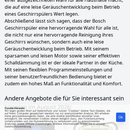
einer ausgezeichneten Wahl für alle Haushalte macht,
die auf eine leise Geräuschentwicklung beim Betrieb
eines Geschirrspülers Wert legen.
Abschließend lässt sich sagen, dass der Bosch
Geschirrspüler eine hervorragende Wahl für alle ist,
die nicht nur eine hervorragende Reinigung ihres
Geschirrs wünschen, sondern auch eine leise
Geräuschentwicklung beim Betrieb. Mit seinem
sparsamen und leisen Motor sowie seiner effektiven
Schalldämmung ist er der ideale Partner in der Küche.
Mit seinen flexiblen Programmeinstellungen und
seiner benutzerfreundlichen Bedienung bietet er
zudem ein hohes Maß an Funktionalität und Komfort.
Andere Angebote die für Sie interessant sein
könnten im August 2026:
Cookie Hinweis:
Wir legen großen Wert auf Datenschutz und nutzen "Cookies" (kleine Text-Dateien, die
auf Ihrem Computer gespeichert werden) nur zur anonymisierten Analyse. Wir erheben
keine personenbezogenen Daten, die eine direkte Identifikation einzelner User
Ok
ermöglicht. Die verwendeten Cookies dienen lediglich dazu, den Funktionsumfang
sicherzustellen und die Nutzererfahrung zu verbessern und zu anonymisierten
Analysen, sowie Affiliate-Zuordnungen. Weitere Informationen finden Sie in unserer
Datenschutzerklärung
.