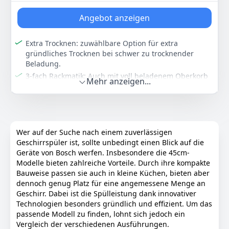
Technologie, EcoSilence Drive, Weiß
Farbe
Hersteller
Gewicht
Angebot anzeigen
Mehrfarbig
Siemens
32 kg
Extra Trocknen: zuwählbare Option für extra
582
04 €
gründliches Trocknen bei schwer zu trocknender
Beladung.
3-fach Rackmatik: Auch mit voll beladenem Oberkorb
Anzeigen
Mehr anzeigen...
in 3 Stufen bis zu 5 cm höhenverstellbar.
Programm Download: Über die Home Connect App
kannst du dir zusätzliche Programme herunterladen,
die du für deine tägliche Anwendungen benötigst.
Silence Plus: Bei diesem Programm wird das
Wer auf der Suche nach einem zuverlässigen
Betriebsgeräusch deines Geschirrspülers automatisch
Geschirrspüler ist, sollte unbedingt einen Blick auf die
auf den niedrigsten Geräuschwert reduziert.
Geräte von Bosch werfen. Insbesondere die 45cm-
Modelle bieten zahlreiche Vorteile. Durch ihre kompakte
AquaStop: eine Bosch Garantie bei Wasserschäden –
Bauweise passen sie auch in kleine Küchen, bieten aber
ein Geräteleben lang
dennoch genug Platz für eine angemessene Menge an
Farbe
Hersteller
Gewicht
Geschirr. Dabei ist die Spülleistung dank innovativer
Weiß
Bosch
40,4 kg
Technologien besonders gründlich und effizient. Um das
passende Modell zu finden, lohnt sich jedoch ein
Vergleich der verschiedenen Ausführungen.