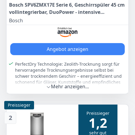
Bosch SPV6ZMX17E Serie 6, Geschirrspüler 45 cm
vollintegrierbar, DuoPower - intensive
Reinigung, PerfectDry - extra trockenes Geschirr,
Bosch
Smart Start, Besteckschublade, Time Light,
Extra Leise
Angebot anzeigen
PerfectDry Technologie: Zeolith-Trocknung sorgt für
hervorragende Trocknungsergebnisse selbst bei
schwer trocknendem Geschirr – energieeffizient und
schonend für Gläser, Kunststoffe und empfindliches
Mehr anzeigen...
Porzellan
Smart Start Funktion: Startet das Spülprogramm
automatisch zu Zeiten mit günstigem Stromtarif –
Preissieger
nutzt Energie effizient, senkt die Betriebskosten und
Preissieger
unterstützt nachhaltiges Haushaltsmanagement
2
1,2
DuoPower Sprüharme: Zwei präzise arbeitende
Sprüharme im Oberkorb reinigen Geschirr gründlich
sehr gut
und gleichmäßig – für beste Sauberkeit auch bei stark