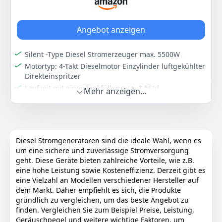
Stromgenerator Rollen
Anzeigen
Angebot anzeigen
Silent -Type Diesel Stromerzeuger max. 5500W
Motortyp: 4-Takt Dieselmotor Einzylinder luftgekühlter
Direkteinspritzer
Laufzeit mit einer Tankfüllung ca. 8,5Std.
Mehr anzeigen...
Geräuschpegel: 68-72dB(A) @ 7m ( lastabhängig)
Lieferung erfolgt aus versandtechnischen Gründen
ohne Motoröl, vor Inbetriebnahme unbedingt zuerst
Motoröl einfüllen
Diesel Stromgeneratoren sind die ideale Wahl, wenn es
Spannung: 230V
um eine sichere und zuverlässige Stromversorgung
Spannungsregelung: elektronisch AVR geregelt
geht. Diese Geräte bieten zahlreiche Vorteile, wie z.B.
2 x 230V VDE Steckdosen 16A
eine hohe Leistung sowie Kosteneffizienz. Derzeit gibt es
1 x 230V CEE Steckdosen 32A
eine Vielzahl an Modellen verschiedener Hersteller auf
dem Markt. Daher empfiehlt es sich, die Produkte
1x 12V Ausgang 8,3A
gründlich zu vergleichen, um das beste Angebot zu
Farbe
Hersteller
Gewicht
finden. Vergleichen Sie zum Beispiel Preise, Leistung,
Grau,gelb
Pro-Lift-Montagetechnik
145 kg
Geräuschpegel und weitere wichtige Faktoren, um