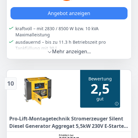
92 kg
Angebot anzeigen
Farbe
Hersteller
Gewicht
Orange
EXTRALINK
-
kraftvoll – mit 2830 / 8500 W bzw. 10 kVA
Maximalleistung
592
90 €
ausdauernd – bis zu 11.3 h Betriebszeit pro
Tankfüllung mit 30 l
Mehr anzeigen...
Anzeigen
flexibel – über drei Steckdosen mit 230/400 V AC und
12 V DC betreiben Sie unterschiedliche Maschinen
auch gleichzeitig
langlebig – dank hochwertiger Materialien und
Bewertung
robuster Verarbeitung
10
2,5
sicher – dank effektiver Luftkühlung,
Überlastungsschutz und der Schutzart IP23
gut
Farbe
Hersteller
Gewicht
Gelb
MSW Motor Technics
-
Pro-Lift-Montagetechnik Stromerzeuger Silent
1.249
Diesel Generator Aggregat 5,5kW 230V E-Starter
00 €
Notstromaggregat 5500W luftgekühlt