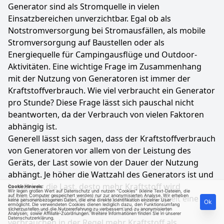
Generator sind als Stromquelle in vielen
Einsatzbereichen unverzichtbar. Egal ob als
Notstromversorgung bei Stromausfällen, als mobile
Stromversorgung auf Baustellen oder als
Energiequelle für Campingausflüge und Outdoor-
Aktivitäten. Eine wichtige Frage im Zusammenhang
mit der Nutzung von Generatoren ist immer der
Kraftstoffverbrauch. Wie viel verbraucht ein Generator
pro Stunde? Diese Frage lässt sich pauschal nicht
beantworten, da der Verbrauch von vielen Faktoren
abhängig ist.
Generell lässt sich sagen, dass der Kraftstoffverbrauch
von Generatoren vor allem von der Leistung des
Geräts, der Last sowie von der Dauer der Nutzung
abhängt. Je höher die Wattzahl des Generators ist und
je stärker die Last, desto mehr Kraftstoff wird
Cookie Hinweis:
Wir legen großen Wert auf Datenschutz und nutzen "Cookies" (kleine Text-Dateien, die
auf Ihrem Computer gespeichert werden) nur zur anonymisierten Analyse. Wir erheben
verbraucht. Auch die Art des Kraftstoffs spielt eine
keine personenbezogenen Daten, die eine direkte Identifikation einzelner User
Ok
ermöglicht. Die verwendeten Cookies dienen lediglich dazu, den Funktionsumfang
Rolle. Generatoren mit einem Benzinmotor
sicherzustellen und die Nutzererfahrung zu verbessern und zu anonymisierten
Analysen, sowie Affiliate-Zuordnungen. Weitere Informationen finden Sie in unserer
Datenschutzerklärung
.
verbrauchen in der Regel mehr Kraftstoff als