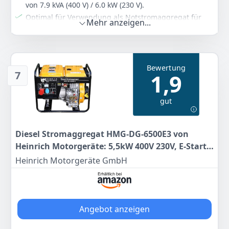
von 7.9 kVA (400 V) / 6.0 kW (230 V).
Optimal für Verwendung als Notstromaggregat für
Mehr anzeigen...
die Absicherung gegen Stromausfall oder auch als
Baustellengenerator.
Das schallisolierende Gehäuse reduziert die
Geräuschemission und schützt so die Umgebung vor
Bewertung
unnötiger Lärmbelastung.
7
1,9
Geschützt vor Beschädigung durch den
Überlastschutz und die Niedrig-Öl-Abschaltung.
gut
Durch integrierten AVR (Automatic Voltage Regulator)
auch zur Versorgung sensibler Elektronik wie
Computer, Smartphone, TV oder Hi-Fi geeignet.
Diesel Stromaggregat HMG-DG-6500E3 von
Farbe
Hersteller
Gewicht
Heinrich Motorgeräte: 5,5kW 400V 230V, E-Start,
Weiß
HYUNDAI
152 kg
Radsatz, Effizient, Diesel, Stromerzeuger
Heinrich Motorgeräte GmbH
1.899
00 €
Anzeigen
Angebot anzeigen