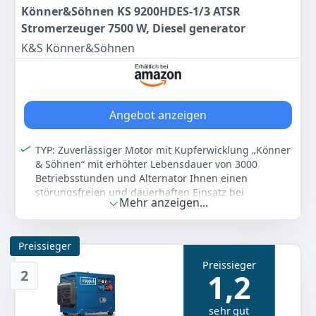
Könner&Söhnen KS 9200HDES-1/3 ATSR
Stromerzeuger 7500 W, Diesel generator
K&S Könner&Söhnen
Angebot anzeigen
TYP: Zuverlässiger Motor mit Kupferwicklung „Könner
& Söhnen“ mit erhöhter Lebensdauer von 3000
Betriebsstunden und Alternator Ihnen einen
störungsfreien und dauerhaften Einsatz bei
Mehr anzeigen...
maximaler Belastung gewährleisten
STARTEN UND STEUERN: Die E-Start-Funktion und der
Vorwärmer erleichtern den Start wesentlich.
Preissieger
Komfortables Bedienfeld mit einer LED-Anzeige hilft,
Preissieger
den Betrieb zu überwachen und Wartungsarbeiten
2
1,2
rechtzeitig auszuführen.
INNOVATIVES: VTS-Phasenumschaltsystem (Voltage
sehr gut
Transfer Switch) ermöglicht den Einsatz des