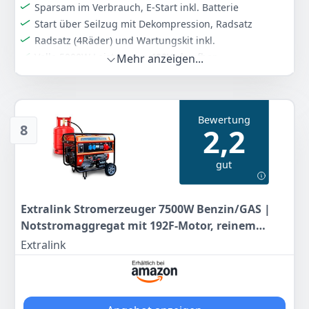
Sparsam im Verbrauch, E-Start inkl. Batterie
Start über Seilzug mit Dekompression, Radsatz
Radsatz (4Räder) und Wartungskit inkl.
Volle 5000W Leistung an 400V abrufbar
Mehr anzeigen...
Verbrauch 1,2 l/h 50% Last 1,7 l/h 100% Last
Farbe
Hersteller
Gewicht
-
Heinrich Motorgeräte
104 kg
Bewertung
8
2,2
899
95 €
gut
Anzeigen
Extralink Stromerzeuger 7500W Benzin/GAS |
Notstromaggregat mit 192F-Motor, reinem
Sinus, 2× 230 V & 1× 400 V CEE, Elektrostart &
Extralink
Überlastschutz | mobil & leise für Haus, Garten,
Werkstatt & Camping