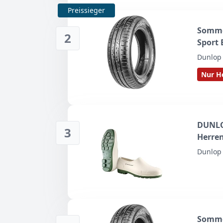
Preissieger
Somme
2
Sport 
Dunlop
Nur He
DUNLO
3
Herren
Dunlop 
Somme