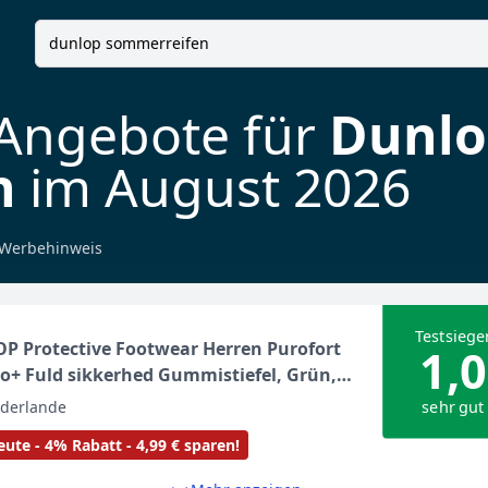
 Angebote für
Dunlo
n
im August 2026
Werbehinweis
Testsiege
P Protective Footwear Herren Purofort
1,0
+ Fuld sikkerhed Gummistiefel, Grün,
EU
sehr gut
ederlande
ute - 4% Rabatt - 4,99 € sparen!