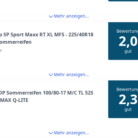
arz – Größe 47
Mehr anzeigen...
Bewertun
 SP Sport Maxx RT XL MFS - 225/40R18
2,0
Sommerreifen
gut
P
Mehr anzeigen...
Bewertun
P Sommerreifen 100/80-17 M/C TL 52S
2,3
MAX Q-LITE
gut
Mehr anzeigen...