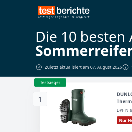
Die 10 besten
Sommerreife
Zuletzt aktualisiert am 07. August 2026
Testsieger
DUNLO
1
Thermo
44/45 
DPF Ni
Nur He