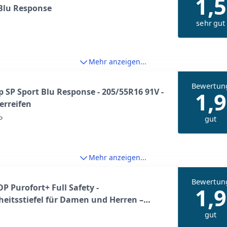
1,5
Blu Response
sehr gut
Mehr anzeigen...
Bewertun
 SP Sport Blu Response - 205/55R16 91V -
1,9
rreifen
gut
P
Mehr anzeigen...
Bewertun
 Purofort+ Full Safety -
1,9
heitsstiefel für Damen und Herren –
dicht Arbeitsstiefel mit StahlKappe –
gut
 und Chemikalienbestandig – Rutschfest