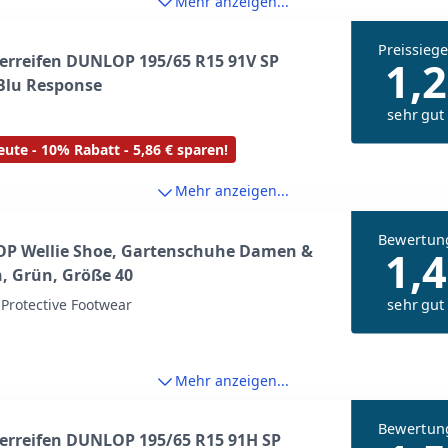
Mehr anzeigen...
Preissiege
rreifen DUNLOP 195/65 R15 91V SP
1,2
Blu Response
sehr gut
ute - 10% Rabatt - 5,86 € sparen!
Mehr anzeigen...
Bewertun
P Wellie Shoe, Gartenschuhe Damen &
1,4
, Grün, Größe 40
sehr gut
Protective Footwear
Mehr anzeigen...
Bewertun
rreifen DUNLOP 195/65 R15 91H SP