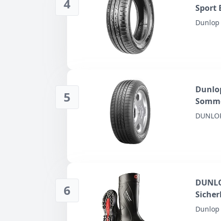
4
Sport 
Dunlop
Dunlop
5
Somme
DUNLO
DUNLOP
6
Sicher
Wasser
Dunlop
Leicht