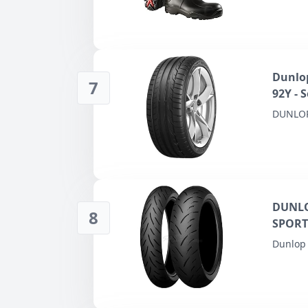
– Schw
Dunlop
7
92Y - 
DUNLO
DUNLO
8
SPORT
Dunlop