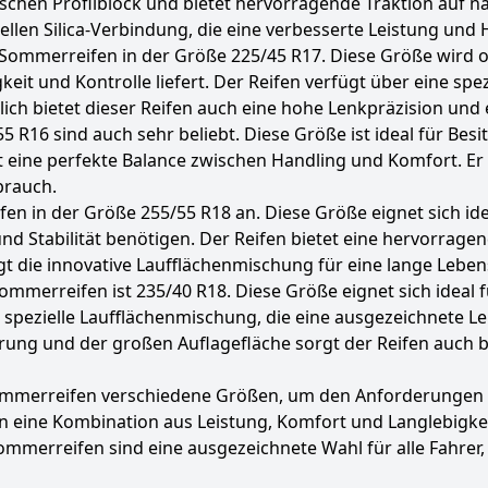
schen Profilblock und bietet hervorragende Traktion auf 
ellen Silica-Verbindung, die eine verbesserte Leistung und H
 Sommerreifen in der Größe 225/45 R17. Diese Größe wird o
it und Kontrolle liefert. Der Reifen verfügt über eine spezi
ich bietet dieser Reifen auch eine hohe Lenkpräzision und 
R16 sind auch sehr beliebt. Diese Größe ist ideal für Bes
t eine perfekte Balance zwischen Handling und Komfort. Er 
brauch.
en in der Größe 255/55 R18 an. Diese Größe eignet sich id
und Stabilität benötigen. Der Reifen bietet eine hervorrage
t die innovative Laufflächenmischung für eine lange Lebe
ommerreifen ist 235/40 R18. Diese Größe eignet sich ideal
e spezielle Laufflächenmischung, die eine ausgezeichnete 
rung und der großen Auflagefläche sorgt der Reifen auch b
mmerreifen verschiedene Größen, um den Anforderungen 
 eine Kombination aus Leistung, Komfort und Langlebigkei
mmerreifen sind eine ausgezeichnete Wahl für alle Fahrer, 