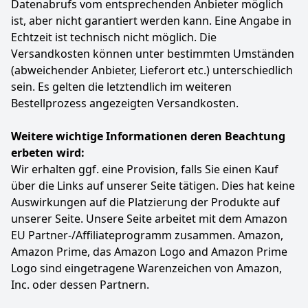
dieser inverter stromgenerator mit einem anderen
Datenabrufs vom entsprechenden Anbieter möglich
1400 Watt AIVOLT inverter stromgenerator verbunden
ist, aber nicht garantiert werden kann. Eine Angabe in
werden, um die Ausgangsleistung zu verdoppeln
Echtzeit ist technisch nicht möglich. Die
【Ideal für Camping, Festival & Notstrom zuhause】
Versandkosten können unter bestimmten Umständen
Perfekt für Wohnmobil, Camping, Garten, Baustelle
(abweichender Anbieter, Lieferort etc.) unterschiedlich
oder als Ersatzstrom bei Stromausfall. Kompakt,
sein. Es gelten die letztendlich im weiteren
zuverlässig und jederzeit einsatzbereit – Ihr mobiler
Stromgenerator für jede Situation
Bestellprozess angezeigten Versandkosten.
Farbe
Hersteller
Gewicht
Weitere wichtige Informationen deren Beachtung
1,4 Kw
AIVOLT
12,8 kg
erbeten wird:
249
Wir erhalten ggf. eine Provision, falls Sie einen Kauf
99 €
über die Links auf unserer Seite tätigen. Dies hat keine
Auswirkungen auf die Platzierung der Produkte auf
Anzeigen
unserer Seite. Unsere Seite arbeitet mit dem Amazon
EU Partner-/Affiliateprogramm zusammen. Amazon,
Amazon Prime, das Amazon Logo and Amazon Prime
Logo sind eingetragene Warenzeichen von Amazon,
Inc. oder dessen Partnern.