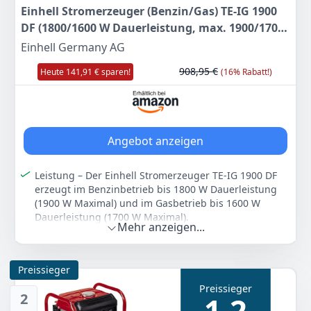
Einhell Stromerzeuger (Benzin/Gas) TE-IG 1900
DF (1800/1600 W Dauerleistung, max. 1900/1700
W, 4,2 L Tank, Inverter, 4-Takt-Motor, 2x 230 V, 2x
Einhell Germany AG
USB-Anschluss, 1x 12 V)
908,95 €
Heute 141,91 € sparen!
(16% Rabatt!)
Angebot anzeigen
Leistung – Der Einhell Stromerzeuger TE-IG 1900 DF
erzeugt im Benzinbetrieb bis 1800 W Dauerleistung
(1900 W Maximal) und im Gasbetrieb bis 1600 W
Dauerleistung (1700 W Maximal).
Mehr anzeigen...
Tank – Der Generator verfügt über einen 4,2 Liter
Benzin-Tank und kann alternativ mit Gas (Propan, LPG)
betrieben werden.
Preissieger
Inverter-Technologie – Um auch sensible elektronische
Preissieger
Geräte an das Stromaggregat anschließen zu können,
2
1,2
sorgt die Inverter-Technologie für Strom ohne