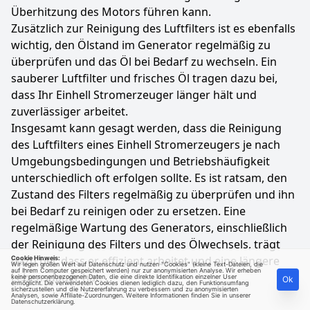
Überhitzung des Motors führen kann.
Zusätzlich zur Reinigung des Luftfilters ist es ebenfalls
wichtig, den Ölstand im Generator regelmäßig zu
überprüfen und das Öl bei Bedarf zu wechseln. Ein
sauberer Luftfilter und frisches Öl tragen dazu bei,
dass Ihr Einhell Stromerzeuger länger hält und
zuverlässiger arbeitet.
Insgesamt kann gesagt werden, dass die Reinigung
des Luftfilters eines Einhell Stromerzeugers je nach
Umgebungsbedingungen und Betriebshäufigkeit
unterschiedlich oft erfolgen sollte. Es ist ratsam, den
Zustand des Filters regelmäßig zu überprüfen und ihn
bei Bedarf zu reinigen oder zu ersetzen. Eine
regelmäßige Wartung des Generators, einschließlich
der Reinigung des Filters und des Ölwechsels, trägt
dazu bei, dass er effizient arbeitet und eine längere
Cookie Hinweis:
Wir legen großen Wert auf Datenschutz und nutzen "Cookies" (kleine Text-Dateien, die
auf Ihrem Computer gespeichert werden) nur zur anonymisierten Analyse. Wir erheben
Lebensdauer hat.
keine personenbezogenen Daten, die eine direkte Identifikation einzelner User
Ok
ermöglicht. Die verwendeten Cookies dienen lediglich dazu, den Funktionsumfang
sicherzustellen und die Nutzererfahrung zu verbessern und zu anonymisierten
Analysen, sowie Affiliate-Zuordnungen. Weitere Informationen finden Sie in unserer
Datenschutzerklärung
.