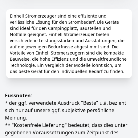
normalem Gebrauch für einen Zeitraum von 2 Jahren
Camping oder Wohnmobil
ab dem Datum des Einzelhandelskaufs durch den
【Ultraleicht und extrem leise】Nur 12,8 kg – kompakt
ursprünglichen Endbenutzer ("Garantiezeitraum")
Einhell Stromerzeuger sind eine effiziente und
und leicht zu transportieren. Mit nur 57 dB bei 25 %
sowie lebenslangen kostenlosen technischen Support
verlässliche Lösung für den Strombedarf. Die Geräte
Last (7 m Abstand) arbeitet dieses Notstromaggregat
und Kundendienst.
sind ideal für den Campingplatz, Baustellen und
Benzin leise und angenehm – vergleichbar mit einem
Notfälle geeignet. Einhell Stromerzeuger bieten
Farbe
Hersteller
Gewicht
normalen Gespräch. Ideal für Campingplätze,
verschiedene Leistungsstärken und Ausstattungen, die
Orange
maXpeedingrods
18 kg
Festivals, Garten oder Vanlife
auf die jeweiligen Bedürfnisse abgestimmt sind. Die
【Lange Laufzeit mit Eco-Modus】AIVOLT
Vorteile von Einhell Stromerzeugern sind die kompakte
353
90 €
Notstromaggregat 1400 Watt läuft 8 Stunden bei 25
Bauweise, die hohe Effizienz und die umweltfreundliche
%, 5.5 Stunden bei 50 % Last, 4 Stunden bei 75 % Last,
UVP:
399,99 €
-12%
Technologie. Ein Vergleich der Modelle lohnt sich, um
3.1 Stunden bei 100% Last. Im Eco-Modus kann die
das beste Gerät für den individuellen Bedarf zu finden.
Betriebszeit sogar noch länger sein. Ideal für
Anzeigen
Camping, Grillpartys oder als Reserve für
Leistungsreserve zu Hause
Fussnoten
:
【Multifunktion-Bedienfeld und Kombinierbar
Bausatz】 ein AC-Steckdosen,ein 12V DC Steckdosen
* der ggf. verwendete Ausdruck "Beste" u.ä. bezieht
und zwei 5V USB-Steckdose, die verschiedene
sich nur auf unsere ggf. subjektive persönliche
Anforderungen erfüllen können. Eco-Modus Schalter
Meinung.
kann Kraftstoff sparen. Mit den 3 LED-Anzeige und ein
** "Kostenfreie Lieferung" bedeutet, dass dies unter
Zeitschaltuhr können Sie den Status der Maschine
gegebenen Voraussetzungen zum Zeitpunkt des
jederzeit überwachen. Mit Kombinierbar Bausatz kann