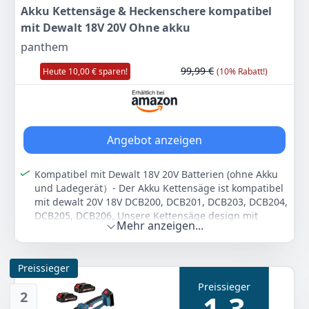
Akku Kettensäge & Heckenschere kompatibel
mit Dewalt 18V 20V Ohne akku
panthem
99,99 €
Heute 10,00 € sparen!
(10% Rabatt!)
Angebot anzeigen
Kompatibel mit Dewalt 18V 20V Batterien (ohne Akku
und Ladegerät）- Der Akku Kettensäge ist kompatibel
mit dewalt 20V 18V DCB200, DCB201, DCB203, DCB204,
DCB205, DCB206, Unsere Kettensäge design mit
Mehr anzeigen...
Überhitzung und Übertemperaturschutz sorge, für
eine wesentlich längere Akkulaufzeit
MEHR SICHERHEIT & - Die akku Mini Astsäge & akku
Preissieger
grassschere sind mit einem festen Sicherheitsschloss
Preissieger
dazwischen ausgestattet, 2 in1, Es kann auch als
2
1,3
kleine tragbare Handkettensäge, Ast säge elektrisch