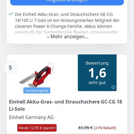
51
99 €
Die Einhell Akku-Gras- und Strauchschere GE-CG
UVP:
74,95 €
-31%
18/100 Li T-Solo ist ein leistungsstarkes Mitglied der
cleveren Power X-Change-Familie. Akkus können
Anzeigen
innerhalb der Systemfamilie flexibel untereinander
Mehr anzeigen...
kombiniert werden
Zum Betrieb der Gras- und Strauchschere ist 1x 18
Volt PXC-Akku notwendig. Akku und Ladegerät sind
nicht im Lieferumfang enthalten und sind separat
Bewertung
erhältlich, zum Beispiel als praktisches Starter-Set in
5
1,6
verschiedenen Stärken
Der Messerwechsel von Scherenmesser und
sehr gut
Schneideblatt erfolgt ganz einfach und werkzeuglos.
Das Grasschneideblatt der Akku-Gras- und
Sonderangebot
Strauchschere ist perfekt zur Pflege von Rasenkanten
geeignet
Einhell Akku-Gras- und Strauchschere GC-CG 18
Für die akkurate Hecken- und Buschpflege sind die
Li-Solo
lasergeschnittenen und diamantgeschliffenen
Einhell Germany AG
Strauchscherenmesser mit 200 mm Schnittlänge und
8 mm Schnittstärke ideal
61,95 €
Heute 12,95 € sparen!
(21% Rabatt!)
Im Einsatz bietet der Softgrip perfekten Halt und