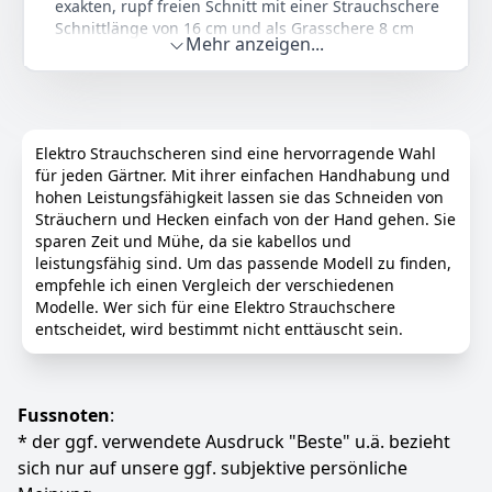
exakten, rupf freien Schnitt mit einer Strauchschere
Statt:
23,79 €
-3%
Schnittlänge von 16 cm und als Grasschere 8 cm
Mehr anzeigen...
Vielseitig Komfortabel: Ob als Strauchschere,
Anzeigen
Buchsbaumschere oder Rasenschere - durch den
Verlängerungsstiel und das 550g Leichtgewicht ist er
der perfekte Helfer für die tägliche Gartenarbeit
Flexibel undLanglebig: Die jederzeit aufladbare
Elektro Strauchscheren sind eine hervorragende Wahl
Lithium-Ionen-Akkuzellen (Li-Ion) Akku-Strauchschere
für jeden Gärtner. Mit ihrer einfachen Handhabung und
hat viel Power und ist ohne Memory-Effekt
hohen Leistungsfähigkeit lassen sie das Schneiden von
Praktisch: Diese Gras Strauchschere ermöglicht einen
Sträuchern und Hecken einfach von der Hand gehen. Sie
einfachen und schnellen Messerwechsel, kabelloses
sparen Zeit und Mühe, da sie kabellos und
schneiden und eine angenehme Handhabung
leistungsfähig sind. Um das passende Modell zu finden,
empfehle ich einen Vergleich der verschiedenen
Deutsches Qualitats Unternehmen: AL-KO entwickelt
Modelle. Wer sich für eine Elektro Strauchschere
Gartengeräte, um für Sie mehr Lebensqualität,
entscheidet, wird bestimmt nicht enttäuscht sein.
Sicherheit, Komfort und Freude zu schaffen
Farbe
Hersteller
Gewicht
Mehrfarbig
AL-KO
550 g
Fussnoten
:
69
* der ggf. verwendete Ausdruck "Beste" u.ä. bezieht
90 €
sich nur auf unsere ggf. subjektive persönliche