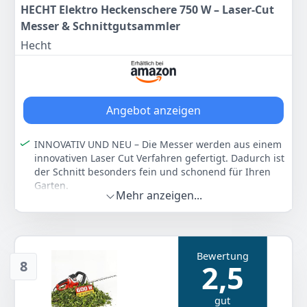
HECHT Elektro Heckenschere 750 W – Laser-Cut
49
95 €
Messer & Schnittgutsammler
Hecht
Anzeigen
Angebot anzeigen
INNOVATIV UND NEU – Die Messer werden aus einem
innovativen Laser Cut Verfahren gefertigt. Dadurch ist
der Schnitt besonders fein und schonend für Ihren
Garten.
Mehr anzeigen...
PERFEKTE PFLEGE – Ihre Hecken und Pflanzen sollten
richtig geschnitten werden. Ihr Garten wird sich über
die innovativen Laser Cut Messer freuen. Zudem liegt
die Heckenschere sehr gut in der Hand.
Bewertung
BESONDERES STARTANGEBOT – Die Schnittlänge der
8
2,5
hecken-schere wurde auf große 610 mm erweitert. Es
wurde auf ein langes Schwert geachtet. Zudem wird
gut
die Schere mit einem Umweltschonenden Strom-Kabel