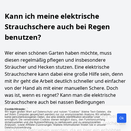
Kann ich meine elektrische
Strauchschere auch bei Regen
benutzen?
Wer einen schönen Garten haben möchte, muss
diesen regelmäßig pflegen und insbesondere
Sträucher und Hecken stutzen. Eine elektrische
Strauchschere kann dabei eine große Hilfe sein, denn
mit ihr geht die Arbeit deutlich schneller und einfacher
von der Hand als mit einer manuellen Schere. Doch
was ist, wenn es regnet? Kann man die elektrische
Strauchschere auch bei nassen Bedingungen
einsetzen?
Cookie Hinweis:
Wir legen großen Wert auf Datenschutz und nutzen "Cookies" (kleine Text-Dateien, die
auf Ihrem Computer gespeichert werden) nur zur anonymisierten Analyse. Wir erheben
Generell ist es nicht ratsam, elektrische Geräte bei
keine personenbezogenen Daten, die eine direkte Identifikation einzelner User
Ok
ermöglicht. Die verwendeten Cookies dienen lediglich dazu, den Funktionsumfang
Regen zu nutzen. Dies gilt insbesondere für solche, die
sicherzustellen und die Nutzererfahrung zu verbessern und zu anonymisierten
Analysen, sowie Affiliate-Zuordnungen. Weitere Informationen finden Sie in unserer
Datenschutzerklärung
.
mit Strom betrieben werden, da es hier ein erhöhtes