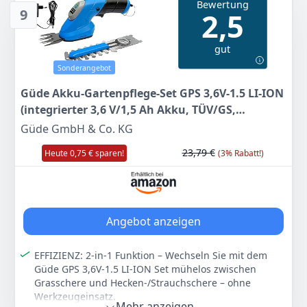
Bewertung
kommt auch leicht in kleine Ecken
9
2,5
PERFEKTES DESIGN – Die Strom Kabel Verlängerung
einfach durch die Kabelzugentlastung geführt
gut
werden. Die leichte Heckenschere liegt sehr gut in der
Hand
Sonderangebot
SICHERHEIT – Der elektrische Heckenschneider ist mit
Güde Akku-Gartenpflege-Set GPS 3,6V-1.5 LI-ION
zwei Sicherheitsschaltern und elektrischer
Messerbremse ausgestattet. Der Handschutz und der
(integrierter 3,6 V/1,5 Ah Akku, TÜV/GS,
zusätzliche Messerschutz machen die elektronische
Gartenschere 70 mm, Hecken-/Strauchschere
Güde GmbH & Co. KG
Gartenschere extra sicher
100 mm für Äste bis ø 8 mm, werkzeugloses
HECHT MARKENQUALITÄT – Bei HECHT finden Sie
23,79 €
Heute 0,75 € sparen!
(3% Rabatt!)
Umstecken, inkl. Ladegerät)
Gartengeräte und Zubehör. Ob Akku- oder Benzin
Heckenscheren, Hedge Trimmer, manuelle
Grasscheren oder eine Teleskop Akkuheckenschere
mit Ladegerät – alles in HECHT Markenqualität
Angebot anzeigen
Farbe
Hersteller
Gewicht
Rot
Hecht
-
EFFIZIENZ: 2-in-1 Funktion – Wechseln Sie mit dem
Güde GPS 3,6V-1.5 LI-ION Set mühelos zwischen
67
99 €
Grasschere und Hecken-/Strauchschere – ohne
UVP:
79,99 €
-15%
Werkzeugeinsatz.
Mehr anzeigen...