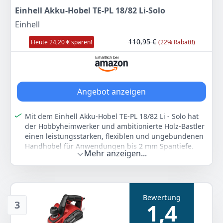
Einhell Akku-Hobel TE-PL 18/82 Li-Solo
Anzeigen
Einhell
110,95 €
Heute 24,20 € sparen!
(22% Rabatt!)
Angebot anzeigen
Mit dem Einhell Akku-Hobel TE-PL 18/82 Li - Solo hat
der Hobbyheimwerker und ambitionierte Holz-Bastler
einen leistungsstarken, flexiblen und ungebundenen
Handhobel für Anwendungen bis 2 mm Spantiefe.
Mehr anzeigen...
Große Messerwellen sorgen für optimale
Hobelergebnisse, die massive Aluminium-Fußplatte
gewährt plane Arbeitsergebnisse. Die Fußplatte
besitzt eine V-Nute zum einfachen Fasen von Kanten.
Bewertung
Werkstücke und Hobel werden durch den
3
1,4
automatischem Parkschuh geschützt. Einen festen,
sicheren Halt und ermüdungsfreies Arbeiten bietet