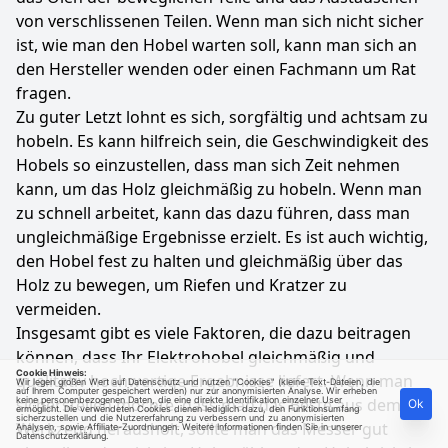
von verschlissenen Teilen. Wenn man sich nicht sicher
ist, wie man den Hobel warten soll, kann man sich an
den Hersteller wenden oder einen Fachmann um Rat
fragen.
Zu guter Letzt lohnt es sich, sorgfältig und achtsam zu
hobeln. Es kann hilfreich sein, die Geschwindigkeit des
Hobels so einzustellen, dass man sich Zeit nehmen
kann, um das Holz gleichmäßig zu hobeln. Wenn man
zu schnell arbeitet, kann das dazu führen, dass man
ungleichmäßige Ergebnisse erzielt. Es ist auch wichtig,
den Hobel fest zu halten und gleichmäßig über das
Holz zu bewegen, um Riefen und Kratzer zu
vermeiden.
Insgesamt gibt es viele Faktoren, die dazu beitragen
können, dass Ihr Elektrohobel gleichmäßig und
Cookie Hinweis:
qualitativ hochwertige Ergebnisse liefert. Wenn man
Wir legen großen Wert auf Datenschutz und nutzen "Cookies" (kleine Text-Dateien, die
auf Ihrem Computer gespeichert werden) nur zur anonymisierten Analyse. Wir erheben
sicherstellen möchte, dass man das Beste aus dem
keine personenbezogenen Daten, die eine direkte Identifikation einzelner User
Ok
ermöglicht. Die verwendeten Cookies dienen lediglich dazu, den Funktionsumfang
sicherzustellen und die Nutzererfahrung zu verbessern und zu anonymisierten
Werkzeug herausholt, sollte man das Messer gut
Analysen, sowie Affiliate-Zuordnungen. Weitere Informationen finden Sie in unserer
Datenschutzerklärung
.