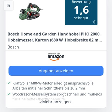
Bewertung
5
1,6
183
99 €
Anzeigen
sehr gut
Anzeigen
Bosch Home and Garden Handhobel PHO 2000,
Hobelmesser, Karton (680 W, Hobelbreite 82 mm,
Spantiefe 0 – 2,0 mm, Falztiefe 0 – 8 mm),
Bosch
Schwarz, Grün, 06032A4100
Angebot anzeigen
Kraftvoller 680-W-Motor erledigt anspruchsvolle
Arbeiten mit einer Schnitttiefe bis zu 2 mm
Woodrazor-Messersystem sorgt schnell und mühelos
für eine hohe Oberflächengüte
Mehr anzeigen...
Zweiseitiger Spanauswurf mit Anschluss für
Staubsack oder Staubsauger