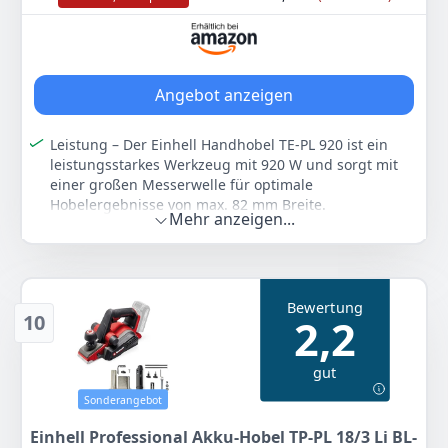
Anzeigen
Angebot anzeigen
Leistung – Der Einhell Handhobel TE-PL 920 ist ein
leistungsstarkes Werkzeug mit 920 W und sorgt mit
einer großen Messerwelle für optimale
Hobelergebnisse von max. 82 mm Breite.
Mehr anzeigen...
Spantiefe – Die Spantiefe von max. 3,5 mm lässt sich
dank der gut sichtbaren Einstellung komfortabel an
die jeweilige Arbeitssituation anpassen.
Fußplatte – Die Anlegeplatte ist mit 3 V-Nuten
Bewertung
ausgestattet und eignet sich hervorragend zum
10
2,2
einfachen Fasen von Kanten. Der automatische
Parkschuh schützt Werkstück und Messer.
gut
Handling – Dank der Softgrip-Oberflächen und des
ergonomischen Handgriffs wird eine komfortable und
Sonderangebot
sichere Handhabung möglich und sorgt für
Einhell Professional Akku-Hobel TP-PL 18/3 Li BL-
ermüdungsfreies Arbeiten.