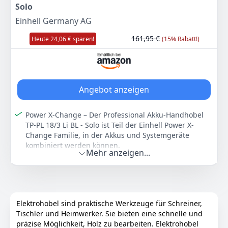
Solo
Falztiefe – Mit dem Falztiefenanschlag von maximal 18
mm lassen sich ganz einfach Absätze herstellen, wie
Einhell Germany AG
z. B. für passgenaue Holzverbindungen bei der
Herstellung von Möbel.
161,95 €
Heute 24,06 € sparen!
(15% Rabatt!)
Sauberer Arbeitsplatz – Mithilfe des Absaugadapters
mit 36 mm Durchmesser lassen sich alle passenden
Einhell Nass-Trockensauger an den Handhobel
anschließen.
Angebot anzeigen
Lieferung – Der Einhell Handhobel TE-PL 920 wird
inklusive zwei langlebige TCT-Hobelmesser
(Wendemesser) geliefert.
Power X-Change – Der Professional Akku-Handhobel
TP-PL 18/3 Li BL - Solo ist Teil der Einhell Power X-
Farbe
Hersteller
Gewicht
Change Familie, in der Akkus und Systemgeräte
Rot, Schwarz
Einhell
3,74 kg
kombiniert werden können.
Mehr anzeigen...
Bürstenloser Motor – Der wartungsarme und
99
23 €
kraftvolle Brushless-Motor sorgt für maximale
UVP:
109,95 €
-10%
Leistung bei längerer Laufzeit im Vergleich zu
herkömmlichen Bürstenmotoren.
Anzeigen
Hohe Spantiefe – Mit dem leistungsstarken Handhobel
Elektrohobel sind praktische Werkzeuge für Schreiner,
und der hohen Spantiefe von 3 mm lässt sich zügig
Tischler und Heimwerker. Sie bieten eine schnelle und
viel Material abtragen. Die Spantiefe lässt sich
präzise Möglichkeit, Holz zu bearbeiten. Elektrohobel