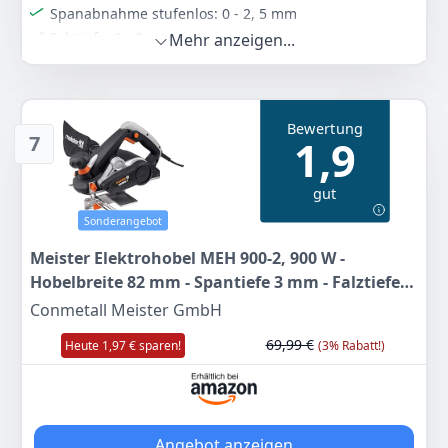
Spanabnahme stufenlos: 0 - 2, 5 mm
Falztiefe: 0 - 9 mm
Mehr anzeigen...
Länge der Hobelsohle: 285 mm
Farbe
Hersteller
Gewicht
Blaugrün
Makita
3,5 kg
Bewertung
7
1,9
149
81 €
UVP:
184,45 €
-19%
gut
Sonderangebot
Anzeigen
Meister Elektrohobel MEH 900-2, 900 W -
Hobelbreite 82 mm - Spantiefe 3 mm - Falztiefe
15,5 mm - Mit Seiten- & Falztiefenanschlag -
Conmetall Meister GmbH
Staubfangbeutel / Hobelmaschine / 5460150 ,
69,99 €
Heute 1,97 € sparen!
(3% Rabatt!)
Schwarz
Angebot anzeigen