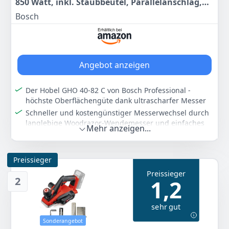
850 Watt, inkl. Staubbeutel, Parallelanschlag,
Falztiefenanschlag, 1x Hobelmesser,
Bosch
HandwerHandwerkoffer)
Angebot anzeigen
Der Hobel GHO 40-82 C von Bosch Professional -
höchste Oberflächengüte dank ultrascharfer Messer
Schneller und kostengünstiger Messerwechsel durch
langlebige Woodrazor-Wendemesser und einfaches
Mehr anzeigen...
Justieren
Lieferumfang: GHO 40-82 C, Staubbeutel,
Parallelanschlag, Falztiefenanschlag, 1x Hobelmesser,
Preissieger
HandwerHandwerHandwerkoffer
Preissieger
2
1,2
Farbe
Hersteller
Gewicht
Blue
Bosch Professional
3,12 kg
sehr gut
283
99 €
Sonderangebot