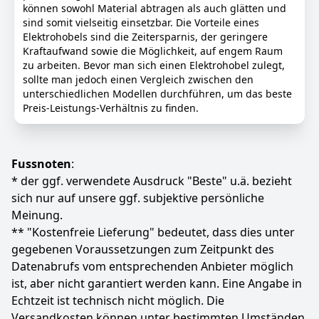
stufenlos anpassen.
können sowohl Material abtragen als auch glätten und
Fußplatte – Die Fußplatte ist mit 3 V-Nuten zum
sind somit vielseitig einsetzbar. Die Vorteile eines
einfachen Fasen von Kanten ausgestattet. Ein
Elektrohobels sind die Zeitersparnis, der geringere
automatischer Parkschuh sorgt für den Schutz von
Kraftaufwand sowie die Möglichkeit, auf engem Raum
Werkstück und Hobelmesser.
zu arbeiten. Bevor man sich einen Elektrohobel zulegt,
sollte man jedoch einen Vergleich zwischen den
Sauberer Arbeitsplatz – Dank des zweiseitigen
unterschiedlichen Modellen durchführen, um das beste
Spanauswurfs ist flexibles Arbeiten möglich und ein Ø
Preis-Leistungs-Verhältnis zu finden.
36 mm Absaugadapter passt auf alle Einhell
Nass-/Trockensauger.
Zubehör – Der Akku-Handhobel wird mit zwei
langlebige TCT-Hobelmesser (Wendemesser) und
Fussnoten
:
einem Parallelanschlag für gerade und präzise
* der ggf. verwendete Ausdruck "Beste" u.ä. bezieht
Hobelarbeiten geliefert.
sich nur auf unsere ggf. subjektive persönliche
Lieferung ohne Akku – Der Einhell Professional Akku-
Meinung.
Handhobel TP-PL 18/3 Li BL - Solo wird ohne Power X-
Change Akku und Ladegerät geliefert. Diese sind
** "Kostenfreie Lieferung" bedeutet, dass dies unter
separat erhältlich.
gegebenen Voraussetzungen zum Zeitpunkt des
Datenabrufs vom entsprechenden Anbieter möglich
Farbe
Hersteller
Gewicht
Rot,schwarz
Einhell
2,63 kg
ist, aber nicht garantiert werden kann. Eine Angabe in
Echtzeit ist technisch nicht möglich. Die
137
89 €
Versandkosten können unter bestimmten Umständen