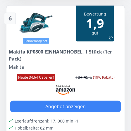
Automatisch ausklappender Parkschuh zum Schutz
des Messers und der Werkstückoberfläche vor
Bewertung
Beschädigungen
6
1,9
Lieferumfang: Sechskantstiftschlüssel;Kartonschachtel
gut
Farbe
Hersteller
Gewicht
Green
Bosch
2,58 kg
Sonderangebot
Makita KP0800 EINHANDHOBEL, 1 Stück (1er
91
89 €
Pack)
Makita
Anzeigen
184,45 €
Heute 34,64 € sparen!
(19% Rabatt!)
Angebot anzeigen
Leerlaufdrehzahl: 17. 000 min -1
Hobelbreite: 82 mm