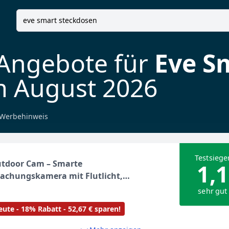
 Angebote für
Eve S
 August 2026
Werbehinweis
Testsiege
utdoor Cam – Smarte
1,1
achungskamera mit Flutlicht,
icht & Energy (Matter) – Smarte
sehr gut
ose, Matter & Thread, TÜV-Zertifiziert
ute - 18% Rabatt - 52,67 € sparen!