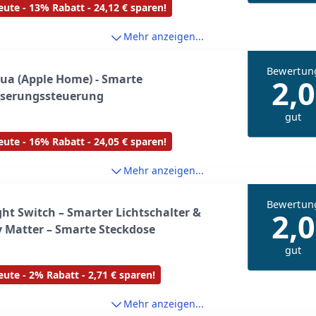
ute - 13% Rabatt - 24,12 € sparen!
 Video
Mehr anzeigen...
Bewertun
ua (Apple Home) - Smarte
2,0
serungssteuerung
gut
ute - 16% Rabatt - 24,05 € sparen!
Mehr anzeigen...
Bewertun
ght Switch – Smarter Lichtschalter &
2,0
 Matter – Smarte Steckdose
gut
ute - 2% Rabatt - 2,71 € sparen!
Mehr anzeigen...