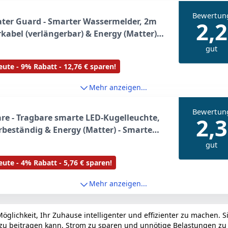
Bewertun
ter Guard - Smarter Wassermelder, 2m
2,2
kabel (verlängerbar) & Energy (Matter) –
 Steckdose, Matter & Thread
gut
ute - 9% Rabatt - 12,76 € sparen!
Mehr anzeigen...
Bewertun
are - Tragbare smarte LED-Kugelleuchte,
2,3
beständig & Energy (Matter) - Smarte
ose, App- und Sprachsteuerung
gut
ute - 4% Rabatt - 5,76 € sparen!
Mehr anzeigen...
glichkeit, Ihr Zuhause intelligenter und effizienter zu machen. Si
azu beitragen kann, Strom zu sparen und unnötige Belastungen z