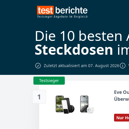
Die 10 besten
Steckdosen
im
Zuletzt aktualisiert am 07. August 2026
Testsieger
Eve O
1
Überw
Nachts
Steckd
Nur He