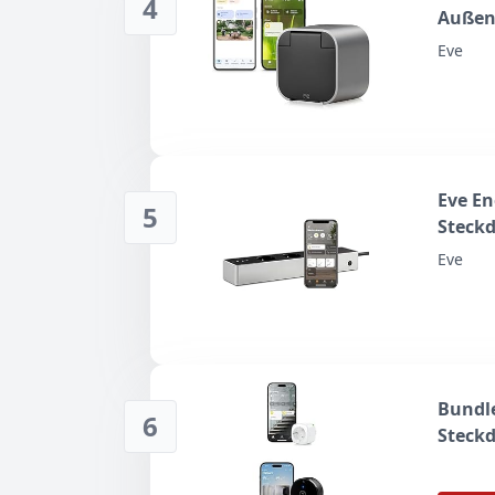
4
Außen
Eve
Eve En
5
Steckd
Energi
Eve
Fernzu
Übers
Bundle
6
Steckd
Cam -
WLAN, 