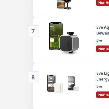
Nur He
Secure
Eve Aq
7
Bewäs
Eve
Nur He
Eve Li
8
Energy
Eve
Nur He