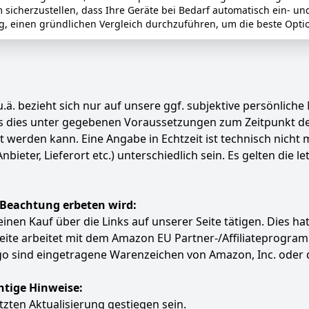
m sicherzustellen, dass Ihre Geräte bei Bedarf automatisch ein- un
g, einen gründlichen Vergleich durchzuführen, um die beste Optio
.ä. bezieht sich nur auf unsere ggf. subjektive persönliche
ass dies unter gegebenen Voraussetzungen zum Zeitpunkt 
ert werden kann. Eine Angabe in Echtzeit ist technisch nich
ter, Lieferort etc.) unterschiedlich sein. Es gelten die le
 Beachtung erbeten wird:
e einen Kauf über die Links auf unserer Seite tätigen. Dies 
 Seite arbeitet mit dem Amazon EU Partner-/Affiliatepro
 sind eingetragene Warenzeichen von Amazon, Inc. oder 
htige Hinweise:
etzten Aktualisierung gestiegen sein.