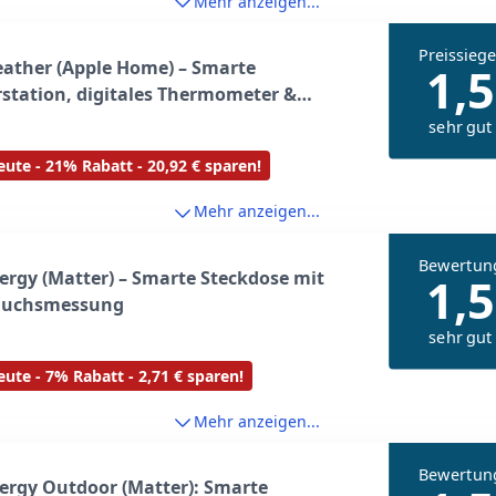
Mehr anzeigen...
Preissiege
ather (Apple Home) – Smarte
1,5
station, digitales Thermometer &
eter mit Wettertrend-Anzeige,
sehr gut
uchtigkeit und Luftdruck, IPX4-
ute - 21% Rabatt - 20,92 € sparen!
beständigkeit, Display, kabellos, Thread
Mehr anzeigen...
Bewertun
ergy (Matter) – Smarte Steckdose mit
1,5
auchsmessung
sehr gut
ute - 7% Rabatt - 2,71 € sparen!
Mehr anzeigen...
Bewertun
ergy Outdoor (Matter): Smarte