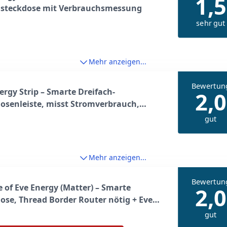
1,5
steckdose mit Verbrauchsmessung
sehr gut
Mehr anzeigen...
Bewertun
ergy Strip – Smarte Dreifach-
2,0
osenleiste, misst Stromverbrauch,
esparen, integrierte Zeitpläne,
gut
griff, Keine Bridge nötig,
pannungsschutz, Apple HomeKit
Mehr anzeigen...
Bewertun
 of Eve Energy (Matter) – Smarte
2,0
ose, Thread Border Router nötig + Eve
 Smarte Innenkamera, 1080p-Auflösung,
gut
100 Prozent Privatsphäre, HomeKit