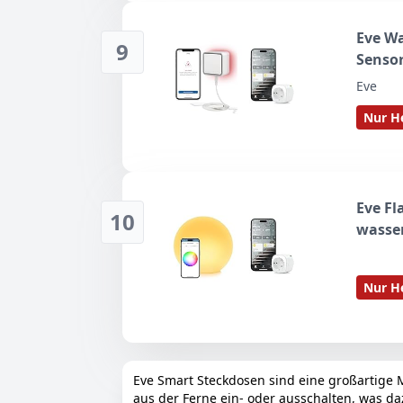
Eve Wa
9
Sensor
Smarte
Eve
Nur He
Eve Fl
10
wasser
Steckd
Nur He
Eve Smart Steckdosen sind eine großartige Mö
aus der Ferne ein- oder ausschalten, was d