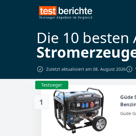
Die 10 besten
Stromerzeug
Zuletzt aktualisiert am 08. August 2026
Testsieger
Güde S
1
Benzin
(kW/PS)
Güde G
400 V,
Voltme