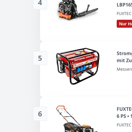
4
LBP165
tragba
FUXTEC
Takt B
Nur He
Strom
5
mit Zu
Steckd
Messer
(Strom
FUXTE
6
6 PS •
Antrie
FUXTEC
mit Se