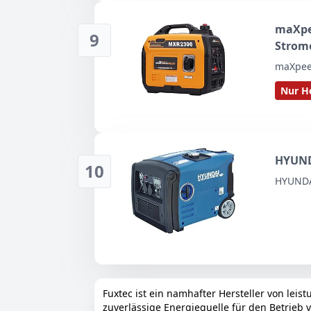
maXpe
9
Strome
maXpee
Nur He
HYUND
10
HYUND
Fuxtec ist ein namhafter Hersteller von lei
zuverlässige Energiequelle für den Betrieb