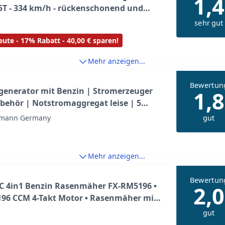
1,4
T - 334 km/h - rückenschonend und
r für große Flächen - Rückenbläser, 2-
sehr gut
lasgerät
ute - 17% Rabatt - 40,00 € sparen!
Mehr anzeigen...
Bewertun
generator mit Benzin | Stromerzeuger
1,8
behör | Notstromaggregat leise | 5
osen 3x 230V / 1x 400V / 1x 12 V | 6, 5 PS
gut
mann Germany
generator mit Zugstarter)
Mehr anzeigen...
Bewertun
C 4in1 Benzin Rasenmäher FX-RM5196 •
2,0
 196 CCM 4-Takt Motor • Rasenmäher mit
b & 51 cm Schnittbreite • Mulchmäher
gut
itenauswurf • 60L Fangkorb • EasyClean