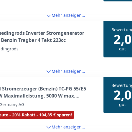
Mehr anzeigen...
Bewertun
edingrods Inverter Stromgenerator
2,0
Benzin Tragbar 4 Takt 223cc
gut
dingrods
Mehr anzeigen...
Bewertun
l Stromerzeuger (Benzin) TC-PG 55/E5
2,0
W Maximalleistung, 5000 W max.
eistung, 25 L Tank, 4-Takt-Motor, 2x 230
gut
l Germany AG
400 V, Ölmangelsicherung)
ute - 20% Rabatt - 104,85 € sparen!
Mehr anzeigen...