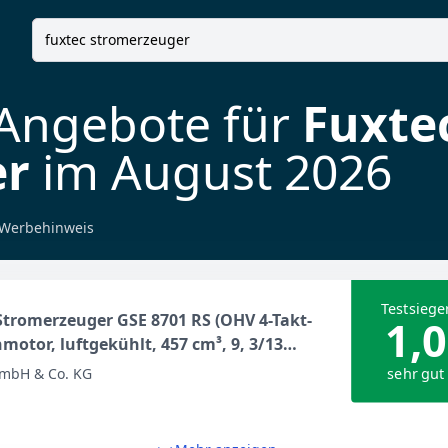
 Angebote für
Fuxte
er
im August 2026
Werbehinweis
Testsiege
tromerzeuger GSE 8701 RS (OHV 4-Takt-
1,0
motor, luftgekühlt, 457 cm³, 9, 3/13
, max. 7, 8 kW, 14 | 14 A, 2 x 230 V, 1 x
sehr gut
mbH & Co. KG
 Ölmangelsicherung, Überlastschutz,
ter, E-Start)