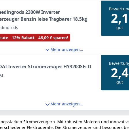
Bewertun
edingrods 2300W Inverter
2,1
rzeuger Benzin leise Tragbarer 18.5kg
gut
dingrods
ute - 12% Rabatt - 46,09 € sparen!
Mehr anzeigen...
Bewertun
AI Inverter Stromerzeuger HY3200SEi D
2,4
AI
gut
Mehr anzeigen...
stungsstarken Stromerzeugern. Mit robusten Motoren und innovative
 verschiedener Elektrogeräte. Die Stromerzeuger sind besonders b