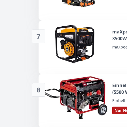
maXpe
7
3500W 
maXpee
Einhel
8
(5500 
Dauerl
Einhel
V, 1x 
Nur He