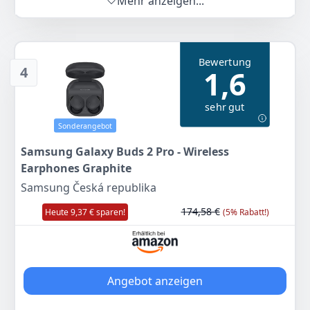
Mehr anzeigen...
Farbe
Hersteller
Gewicht
Wenn Sie Qualität zum besten Preis wollen, dann
silber
Samsung
168 g
suchen Sie nicht weiter
165
00 €
Farbe
Hersteller
Gewicht
Bewertung
Silber
Samsung
140 g
UVP:
249,00 €
-34%
4
1,6
147
13 €
Anzeigen
sehr gut
Sonderangebot
Anzeigen
Samsung Galaxy Buds 2 Pro - Wireless
Earphones Graphite
Samsung Česká republika
174,58 €
Heute 9,37 € sparen!
(5% Rabatt!)
Angebot anzeigen