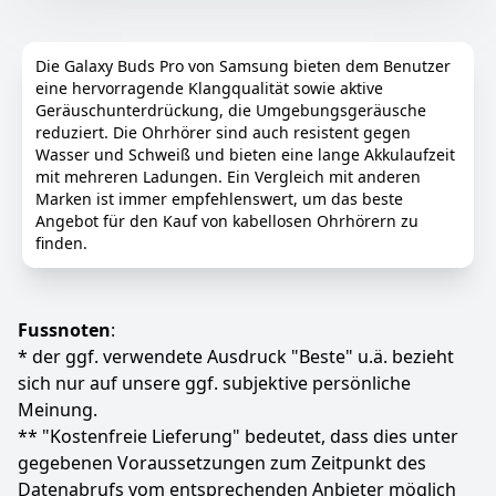
Klingendesign, das Ihr Galaxy Buds3 FE sicher an Ort
und Stelle hält.
ANC: Hören Sie, was Sie wollen und nicht, was Sie
Die Galaxy Buds Pro von Samsung bieten dem Benutzer
nicht mit verbesserter aktiver Geräuschunterdrückung
eine hervorragende Klangqualität sowie aktive
haben.
Geräuschunterdrückung, die Umgebungsgeräusche
Klare Anrufe: Dank der hervorragenden Anrufqualität
reduziert. Die Ohrhörer sind auch resistent gegen
und der verbesserten
Wasser und Schweiß und bieten eine lange Akkulaufzeit
Hintergrundgeräuschreduzierung auf Galaxy Buds3
mit mehreren Ladungen. Ein Vergleich mit anderen
FE können Sie bei Telefongesprächen mit Familie und
Marken ist immer empfehlenswert, um das beste
Freunden sicher hören und gehört werden.
Angebot für den Kauf von kabellosen Ohrhörern zu
finden.
【Echtzeit-Interpreter】 Wenn Sie mit kompatiblen
Samsung Galaxy-Geräten gekoppelt sind, können Sie
bei Gesprächen von Angesicht zu Angesicht
Übersetzungen über Ihre Galaxy-Buds hören.
Fussnoten
:
【Einfaches Pairing und Auto Switch】Nahtlos
* der ggf. verwendete Ausdruck "Beste" u.ä. bezieht
verbinden und zwischen Ihren Galaxy-Geräten
sich nur auf unsere ggf. subjektive persönliche
wechseln. Galaxy Buds3 FE Pair mühelos und
automatisch zwischen Ihrem Telefon zu Tab zu PC, je
Meinung.
nach Bedarf.
** "Kostenfreie Lieferung" bedeutet, dass dies unter
【Find My Earbuds】Nicht sicher, wo Ihre Knospen
gegebenen Voraussetzungen zum Zeitpunkt des
sind? Find My Earbuds führt Sie zu ihrem letzten
Datenabrufs vom entsprechenden Anbieter möglich