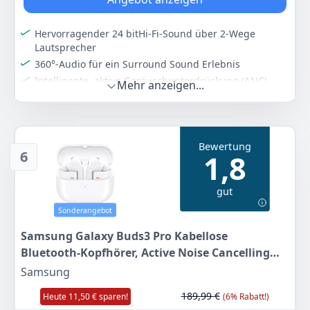
Hervorragender 24 bitHi-Fi-Sound über 2-Wege
Lautsprecher
360°-Audio für ein Surround Sound Erlebnis
Intelligente, aktive Geräuschunterdrückung (ANC)
Mehr anzeigen...
Automatischer Konversationsmodus mit guter
Verständlichkeit
Angenehme Form für hohen Tragekomfort und
stabilen Sitz
Bewertung
6
1,8
Farbe
Hersteller
Gewicht
Graphite
Samsung
54,4 g
gut
169
31 €
Sonderangebot
Samsung Galaxy Buds3 Pro Kabellose
Anzeigen
Bluetooth-Kopfhörer, Active Noise Cancelling
(ANC), Adaptive Geräuschunterdrückung, 360
Samsung
Audio, In-Ear-Kopfhörer mit Hi-Fi-Sound, White,
189,99 €
Heute 11,50 € sparen!
(6% Rabatt!)
Inkl. Anymode Clear Cover