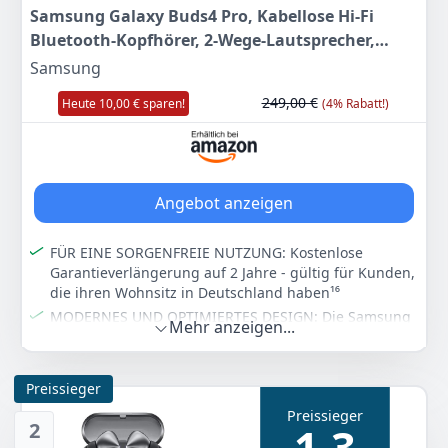
Samsung Galaxy Buds4 Pro, Kabellose Hi-Fi
Bluetooth-Kopfhörer, 2-Wege-Lautsprecher,
Geräuschunterdrückung per Adaptive Noise
Samsung
Cancelling, In-Ear-Ohrhörer, 360 Audio, AI Agent
249,00 €
Heute 10,00 € sparen!
(4% Rabatt!)
mit Sprachsteuerung, Black
Angebot anzeigen
FÜR EINE SORGENFREIE NUTZUNG: Kostenlose
Garantieverlängerung auf 2 Jahre - gültig für Kunden,
die ihren Wohnsitz in Deutschland haben¹⁶
MODERNES UND OPTIMIERTES DESIGN: Die Samsung
Mehr anzeigen...
Galaxy Buds4 Pro im ikonischen Metall-Design bieten
hohen Tragekomfort. Die Seiten aus echtem Metall
definieren sowohl das Design als auch die
Preissieger
komfortable Bedienung der Galaxy Buds4 Pro. Die
Preissieger
Form sorgt für einen sicheren, natürlichen Sitz im Ohr
2
1,3
– von morgens bis abends.¹