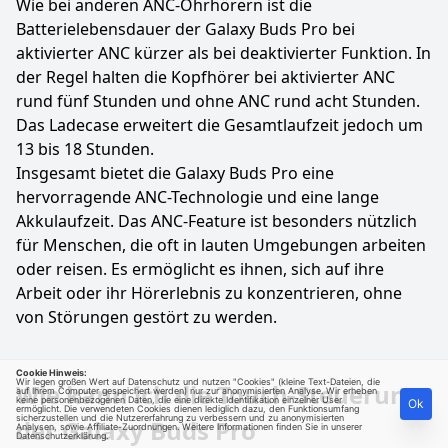
Wie bei anderen ANC-Ohrhörern ist die
Batterielebensdauer der Galaxy Buds Pro bei
aktivierter ANC kürzer als bei deaktivierter Funktion. In
der Regel halten die Kopfhörer bei aktivierter ANC
rund fünf Stunden und ohne ANC rund acht Stunden.
Das Ladecase erweitert die Gesamtlaufzeit jedoch um
13 bis 18 Stunden.
Insgesamt bietet die Galaxy Buds Pro eine
hervorragende ANC-Technologie und eine lange
Akkulaufzeit. Das ANC-Feature ist besonders nützlich
für Menschen, die oft in lauten Umgebungen arbeiten
oder reisen. Es ermöglicht es ihnen, sich auf ihre
Arbeit oder ihr Hörerlebnis zu konzentrieren, ohne
von Störungen gestört zu werden.
Cookie Hinweis:
Wir legen großen Wert auf Datenschutz und nutzen "Cookies" (kleine Text-Dateien, die
Wie kann ich die Touch-Steuerung
auf Ihrem Computer gespeichert werden) nur zur anonymisierten Analyse. Wir erheben
keine personenbezogenen Daten, die eine direkte Identifikation einzelner User
Ok
ermöglicht. Die verwendeten Cookies dienen lediglich dazu, den Funktionsumfang
sicherzustellen und die Nutzererfahrung zu verbessern und zu anonymisierten
der Galaxy Buds Pro
Analysen, sowie Affiliate-Zuordnungen. Weitere Informationen finden Sie in unserer
Datenschutzerklärung
.