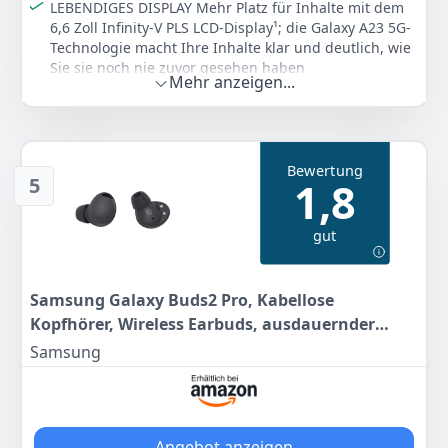
LEBENDIGES DISPLAY Mehr Platz für Inhalte mit dem
6,6 Zoll Infinity-V PLS LCD-Display¹; die Galaxy A23 5G-
Technologie macht Ihre Inhalte klar und deutlich, wie
Sie sie noch nie zuvor gesehen haben
Mehr anzeigen...
Farbe
Hersteller
Gewicht
Graphite
Samsung
2 g
165
21 €
Bewertung
5
1,8
Statt:
174,58 €
-5%
gut
Anzeigen
Samsung Galaxy Buds2 Pro, Kabellose
Kopfhörer, Wireless Earbuds, ausdauernder
Akku, 3 Mikrofone, 360°-Audio, 24 bit 2-Wege-
Samsung
Lautsprecher, Graphite
Angebot anzeigen