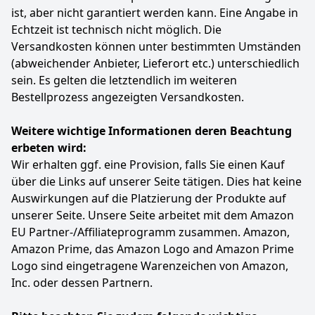
Standort. Außerdem übermittelt der Lost Mode eine
ist, aber nicht garantiert werden kann. Eine Angabe in
Nachricht an denjenigen, der Ihre Buds gefunden
Echtzeit ist technisch nicht möglich. Die
hat, damit Sie sie leicht abrufen können.
Versandkosten können unter bestimmten Umständen
Farbe
Hersteller
Gewicht
(abweichender Anbieter, Lieferort etc.) unterschiedlich
Schwarz
Samsung
-
sein. Es gelten die letztendlich im weiteren
Bestellprozess angezeigten Versandkosten.
84
99 €
Weitere wichtige Informationen deren Beachtung
Anzeigen
erbeten wird:
Wir erhalten ggf. eine Provision, falls Sie einen Kauf
über die Links auf unserer Seite tätigen. Dies hat keine
Auswirkungen auf die Platzierung der Produkte auf
unserer Seite. Unsere Seite arbeitet mit dem Amazon
EU Partner-/Affiliateprogramm zusammen. Amazon,
Amazon Prime, das Amazon Logo and Amazon Prime
Logo sind eingetragene Warenzeichen von Amazon,
Inc. oder dessen Partnern.