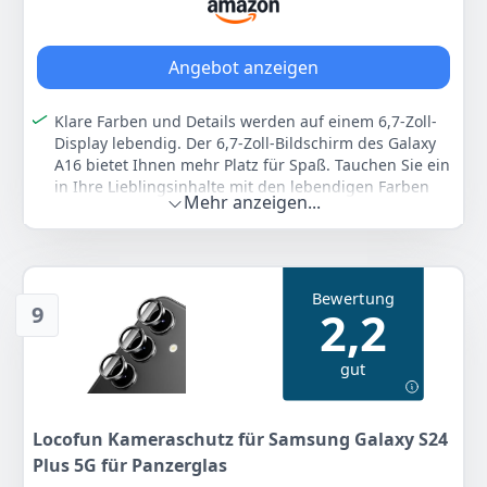
Anzeigen
Angebot anzeigen
Klare Farben und Details werden auf einem 6,7-Zoll-
Display lebendig. Der 6,7-Zoll-Bildschirm des Galaxy
A16 bietet Ihnen mehr Platz für Spaß. Tauchen Sie ein
in Ihre Lieblingsinhalte mit den lebendigen Farben
Mehr anzeigen...
und realistischen Details des FHD+ Super AMOLED-
Displays.
Bleiben Sie frisch mit einem schlanken Design.
Verleihen Sie Ihrem Look einen Energieschub mit dem
Bewertung
schlanken und lebendigen Design des Galaxy A16.
9
2,2
Erhältlich in Schwarz, Hellgrün und Grau.
Erwecken Sie Details mit Multi-Kameras zum Leben.
gut
Reibungsloses Fahren mit starker Leistung. Ob Sie
intensiv zocken oder arbeitstechnisch viel leisten, der
Octa-Core-Prozessor ist in der Lage, Ihre Aufgaben
Locofun Kameraschutz für Samsung Galaxy S24
reibungslos am Laufen zu halten.
Plus 5G für Panzerglas
Gebaut, um lange zu halten mit 6 Betriebssystem-
Upgrades. Mit bis zu 6 Generationen von