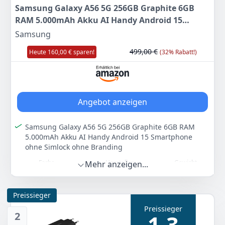
Samsung Galaxy A56 5G 256GB Graphite 6GB
RAM 5.000mAh Akku AI Handy Android 15
Smartphone ohne Simlock ohne Branding
Samsung
499,00 €
Heute 160,00 € sparen!
(32% Rabatt!)
Angebot anzeigen
Samsung Galaxy A56 5G 256GB Graphite 6GB RAM
5.000mAh Akku AI Handy Android 15 Smartphone
ohne Simlock ohne Branding
Farbe
Hersteller
Gewicht
Mehr anzeigen...
Graphite
Samsung
-
Preissieger
339
00 €
Preissieger
UVP:
499,00 €
-32%
2
1,3