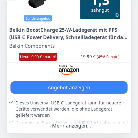
Anzeigen
sehr gut
Sonderangebot
Belkin BoostCharge 25-W-Ladegerät mit PPS
(USB-C Power Delivery, Schnellladegerät für das
iPhone, Samsung, Galaxy Tab, iPad und andere
Belkin Components
Geräte)
19,99 €
Heute 9,00 € sparen!
(45% Rabatt!)
Angebot anzeigen
Dieses Universal-USB-C-Ladegerät kann für neuere
Geräte verwendet werden, die ohne Ladegerät
geliefert werden
Dynamische Power Delivery mit PPS-Technologie liefert
Mehr anzeigen...
bis zu 25 W für Smartphones von Herstellern wie
Samsung und 20 W für das iPhone