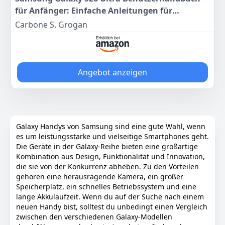
oleophoben Folie sind Öl, Wasser, Fingerabdruck und
für Anfänger: Einfache Anleitungen für
andere Flecken leicht zu reiningen. Somit ist Ihr
Einrichtung, S Pen, Kamera, Sicherheit,
Carbone S. Grogan
Kameraschutz immer leicht zu reinigen und
Multitasking und Smart-Funktionen
verhindert unschöne Schmierereien. Ultra HD
Shotting Pixel, keine Rückstände, kein Nebel, kein
blaues Licht wird verursacht, wenn Blitz verwendet
wird.
Angebot anzeigen
[Einfache Installation]: Einfach zu installieren nach
der Reinigung.Bitte drücken Sie die Objektivfolie nach
der Installation leicht an,damit sie fest klebt.
Farbe
Hersteller
Gewicht
Galaxy Handys von Samsung sind eine gute Wahl, wenn
Schwarz
Locofun
40 g
es um leistungsstarke und vielseitige Smartphones geht.
Die Geräte in der Galaxy-Reihe bieten eine großartige
6
99 €
Kombination aus Design, Funktionalität und Innovation,
die sie von der Konkurrenz abheben. Zu den Vorteilen
gehören eine herausragende Kamera, ein großer
Anzeigen
Speicherplatz, ein schnelles Betriebssystem und eine
lange Akkulaufzeit. Wenn du auf der Suche nach einem
neuen Handy bist, solltest du unbedingt einen Vergleich
zwischen den verschiedenen Galaxy-Modellen