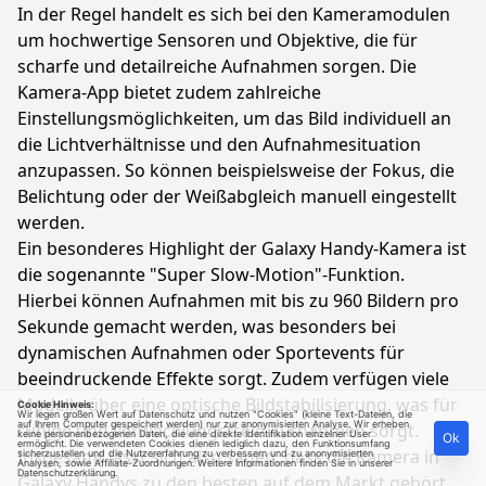
In der Regel handelt es sich bei den Kameramodulen
um hochwertige Sensoren und Objektive, die für
scharfe und detailreiche Aufnahmen sorgen. Die
Kamera-App bietet zudem zahlreiche
Einstellungsmöglichkeiten, um das Bild individuell an
die Lichtverhältnisse und den Aufnahmesituation
anzupassen. So können beispielsweise der Fokus, die
Belichtung oder der Weißabgleich manuell eingestellt
werden.
Ein besonderes Highlight der Galaxy Handy-Kamera ist
die sogenannte "Super Slow-Motion"-Funktion.
Hierbei können Aufnahmen mit bis zu 960 Bildern pro
Sekunde gemacht werden, was besonders bei
dynamischen Aufnahmen oder Sportevents für
beeindruckende Effekte sorgt. Zudem verfügen viele
Modelle über eine optische Bildstabilisierung, was für
Cookie Hinweis:
Wir legen großen Wert auf Datenschutz und nutzen "Cookies" (kleine Text-Dateien, die
auf Ihrem Computer gespeichert werden) nur zur anonymisierten Analyse. Wir erheben
ruhige und verwacklungsfreie Aufnahmen sorgt.
keine personenbezogenen Daten, die eine direkte Identifikation einzelner User
Ok
ermöglicht. Die verwendeten Cookies dienen lediglich dazu, den Funktionsumfang
Insgesamt lässt sich also sagen, dass die Kamera in
sicherzustellen und die Nutzererfahrung zu verbessern und zu anonymisierten
Analysen, sowie Affiliate-Zuordnungen. Weitere Informationen finden Sie in unserer
Datenschutzerklärung
.
Galaxy Handys zu den besten auf dem Markt gehört.