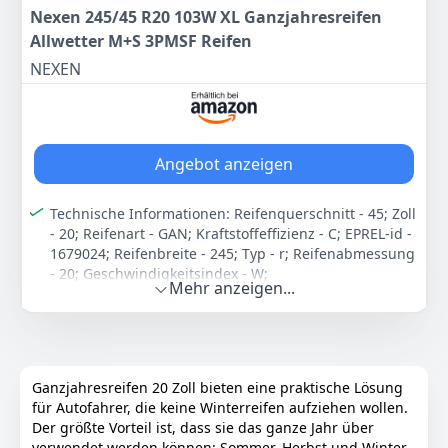
Nummer Ihres Fahrzeugs. Unsere Fachleute prüfen
Nexen 245/45 R20 103W XL Ganzjahresreifen
die Kompatibilität und geben Ihnen innerhalb eines
Allwetter M+S 3PMSF Reifen
Werktages Rückmeldung!
NEXEN
Kompatibel mit: RENAULT GRAND (R9), SCÉNIC IV (J9)
Passgenauigkeit prüfen: Bitte überprüfen Sie anhand
Ihrer Fahrzeugdaten, ob dieses Ersatzteil mit Ihrem
Fahrzeug kompatibel ist, und beachten Sie dabei
vorhandene Einschränkungen/Kriterien.
Angebot anzeigen
Farbe
Hersteller
Gewicht
Schwarz
IMPERIAL
10,2 kg
Technische Informationen: Reifenquerschnitt - 45; Zoll
- 20; Reifenart - GAN; Kraftstoffeffizienz - C; EPREL-id -
1679024; Reifenbreite - 245; Typ - r; Reifenabmessung
65
51 €
- 20; Geschwindigkeitsindex - W;
Mehr anzeigen...
Geschwindigkeitsindex - w; Schalldruckpegel [dB] - 72;
Anzeigen
Externs Rollgeräusch / Geräuschemissionen - B;
Lastindex - 103; Typ - pkw; Reifenart - gan;
Reifenmaße - 245-45-20; Breite - 245; Höhe - 45;
Lastenindex - 103; Gruppe - PKW; Nasshaftung - B;
Ganzjahresreifen 20 Zoll bieten eine praktische Lösung
Schneegriffigkeit - 1; Typ - R; Verstärkt/reinforced/XL -
für Autofahrer, die keine Winterreifen aufziehen wollen.
XL; Felgenschutz - Felgenschutz; M+S - Ja
Der größte Vorteil ist, dass sie das ganze Jahr über
Schnelle Kompatibilitätsprüfung in nur einem
verwendet werden können: Sommer, Herbst und Winter.