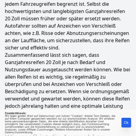
jedem Fahrzeugreifen begrenzt ist. Selbst die
hochwertigsten und langlebigsten Ganzjahresreifen
20 Zoll müssen früher oder später ersetzt werden.
Autofahrer sollten auf Anzeichen von Verschleiß
achten, wie z.B. Risse oder Abnutzungserscheinungen
an der Lauffläche, um sicherzustellen, dass ihre Reifen
sicher und effektiv sind.
Zusammenfassend lässt sich sagen, dass
Ganzjahresreifen 20 Zoll je nach Bedarf und
Nutzungsdauer ausgetauscht werden können. Wie bei
allen Reifen ist es wichtig, sie regelmäßig zu
überprüfen und bei Anzeichen von Verschleiß oder
Beschädigung zu ersetzen. Wenn sie ordnungsgemäß
verwendet und gewartet werden, können diese Reifen
jedoch jahrelang halten und eine optimale Leistung
bieten.
Cookie Hinweis:
Wir legen großen Wert auf Datenschutz und nutzen "Cookies" (kleine Text-Dateien, die
auf Ihrem Computer gespeichert werden) nur zur anonymisierten Analyse. Wir erheben
keine personenbezogenen Daten, die eine direkte Identifikation einzelner User
Ok
ermöglicht. Die verwendeten Cookies dienen lediglich dazu, den Funktionsumfang
sicherzustellen und die Nutzererfahrung zu verbessern und zu anonymisierten
Analysen, sowie Affiliate-Zuordnungen. Weitere Informationen finden Sie in unserer
Datenschutzerklärung
.