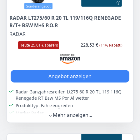
Sonderangebot
RADAR LT275/60 R 20 TL 119/116Q RENEGADE
R/T+ BSW M+S P.O.R
RADAR
228,53 €
Heute 25,01 € sparen!
(11% Rabatt!)
Angebot anzeigen
Radar Ganzjahresreifen Lt275 60 R 20 TL 119 116Q
Renegade RT Bsw MS Por Allwetter
Produkttyp: Fahrzeugreifen
Marke: Radar
Mehr anzeigen...
Farbe
Hersteller
Gewicht
-
RADAR
9,61 kg