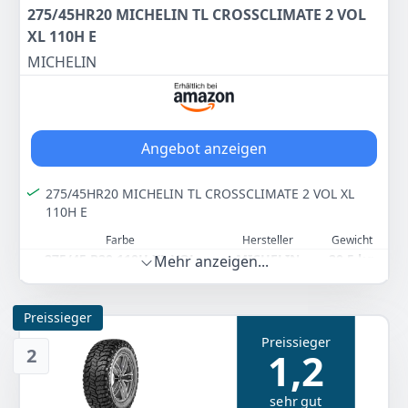
275/45HR20 MICHELIN TL CROSSCLIMATE 2 VOL
XL 110H E
MICHELIN
Angebot anzeigen
275/45HR20 MICHELIN TL CROSSCLIMATE 2 VOL XL
110H E
Farbe
Hersteller
Gewicht
275/45 R20 110H XL VOL
MICHELIN
20,5 kg
Mehr anzeigen...
248
28 €
Preissieger
Preissieger
2
Anzeigen
1,2
sehr gut