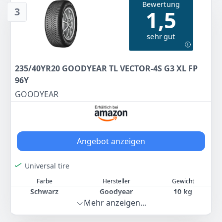
Bewertung
203
52 €
3
1,5
UVP:
228,53 €
-11%
sehr gut
Anzeigen
235/40YR20 GOODYEAR TL VECTOR-4S G3 XL FP
96Y
GOODYEAR
Angebot anzeigen
Universal tire
Farbe
Hersteller
Gewicht
Schwarz
Goodyear
10 kg
Mehr anzeigen...
200
57 €