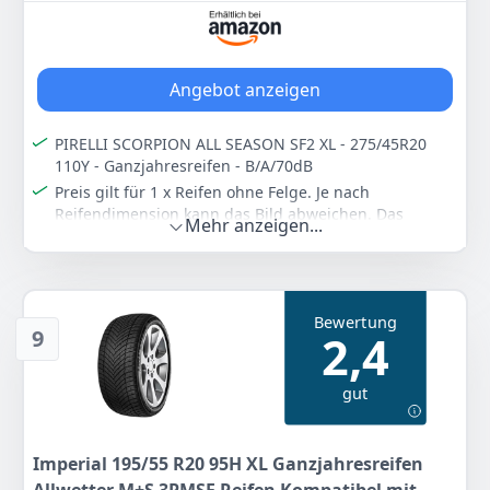
Angebot anzeigen
PIRELLI SCORPION ALL SEASON SF2 XL - 275/45R20
110Y - Ganzjahresreifen - B/A/70dB
Preis gilt für 1 x Reifen ohne Felge. Je nach
Reifendimension kann das Bild abweichen. Das
Mehr anzeigen...
Produktionsdatum der Reifen (DOT) ist nicht älter als
36 Monate (neu). Vergleichen Sie unbedingt die
Reifengröße mit der an Ihrem Fahrzeug, denn häufig
ist im Fahrzeugschein eine andere Größe
Bewertung
eingetragen, die nicht auf Ihre Felgen passt.
9
2,4
High-Performance-Reifen
Allwetterreifen
gut
Farbe
Hersteller
Gewicht
-
Pirelli
15 kg
Imperial 195/55 R20 95H XL Ganzjahresreifen
193
96 €