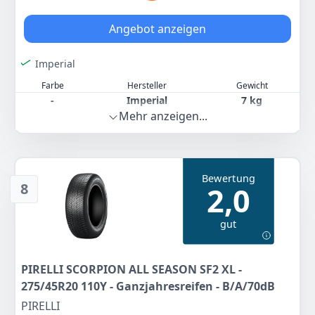
Fahrradreifen und Fahrrad Zubehör, was Qualität und
Zuverlässigkeit bei jedem Produkt garantiert.
Angebot anzeigen
Farbe
Hersteller
Gewicht
Schwarz
Schwalbe
907 g
Imperial
Farbe
Hersteller
Gewicht
27
59 €
-
Imperial
7 kg
Mehr anzeigen...
89
64 €
Anzeigen
Anzeigen
Bewertung
8
2,0
gut
PIRELLI SCORPION ALL SEASON SF2 XL -
275/45R20 110Y - Ganzjahresreifen - B/A/70dB
PIRELLI