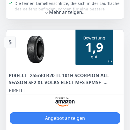
Die feinen Lamellenschlitze, die sich in der Lauffläche
des Reifens befinden, sorgen für eine bessere
Mehr anzeigen...
Haftung auf Schnee und Eis
Exzellentes Nass- Trockenhandling mit verkürzten
Bremswegen
M+S Schneeflockensymbol
Bewertung
5
1,9
Hervorrangendes Qualitätsprodukt durch modernste
Produktionstechnologie
gut
Farbe
Hersteller
Gewicht
Schwarz
BERLIN TIRES
14,1 kg
PIRELLI - 255/40 R20 TL 101H SCORPION ALL
102
56 €
SEASON SF2 XL VOLKS ELECT M+S 3PMSF -
Statt:
108,99 €
-6%
Ganzjahresreifen
PIRELLI
Anzeigen
Angebot anzeigen