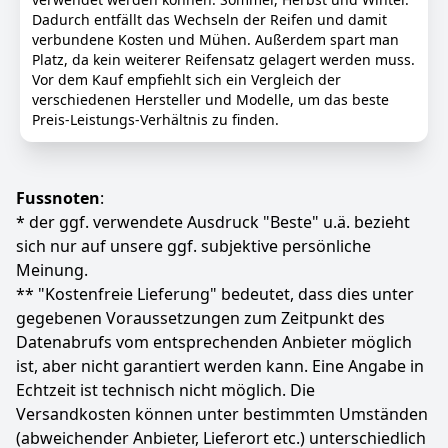
Werktag: Sie sind sich nicht sicher, ob das Autoteil
Dadurch entfällt das Wechseln der Reifen und damit
passt? Senden Sie uns einfach die
verbundene Kosten und Mühen. Außerdem spart man
Fahrzeugidentifikationsnummer (FIN) und die KBA-
Platz, da kein weiterer Reifensatz gelagert werden muss.
Nummer Ihres Fahrzeugs. Unsere Fachleute prüfen
Vor dem Kauf empfiehlt sich ein Vergleich der
die Kompatibilität und geben Ihnen innerhalb eines
verschiedenen Hersteller und Modelle, um das beste
Werktages Rückmeldung!
Preis-Leistungs-Verhältnis zu finden.
Passgenauigkeit prüfen: Bitte überprüfen Sie anhand
Ihrer Fahrzeugdaten, ob dieses Ersatzteil mit Ihrem
Fahrzeug kompatibel ist, und beachten Sie dabei
vorhandene Einschränkungen/Kriterien.
Fussnoten
:
* der ggf. verwendete Ausdruck "Beste" u.ä. bezieht
Farbe
Hersteller
Gewicht
sich nur auf unsere ggf. subjektive persönliche
-
Nexen
9,61 kg
Meinung.
166
** "Kostenfreie Lieferung" bedeutet, dass dies unter
83 €
gegebenen Voraussetzungen zum Zeitpunkt des
Datenabrufs vom entsprechenden Anbieter möglich
Anzeigen
ist, aber nicht garantiert werden kann. Eine Angabe in
Echtzeit ist technisch nicht möglich. Die
Versandkosten können unter bestimmten Umständen
(abweichender Anbieter, Lieferort etc.) unterschiedlich