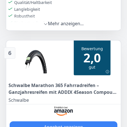
Qualität/Haltbarkeit
Langlebigkeit
Robustheit
Die besten Produkte
Mehr anzeigen...
Farbe
Hersteller
Gewicht
Schwarz
Pirelli
13 kg
Bewertung
194
21 €
6
2,0
Anzeigen
gut
Schwalbe Marathon 365 Fahrradreifen –
Ganzjahresreifen mit ADDIX 4Season Compound
– GreenGuard Pannenschutz – Für E-Bikes &
Schwalbe
Citybikes – 20 bis 28 Zoll – Lamellenprofil für Jede
Witterung