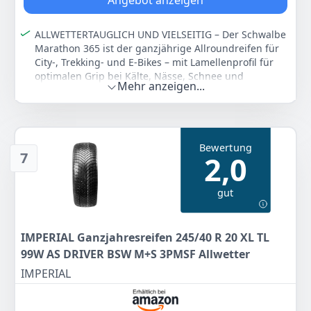
Angebot anzeigen
ALLWETTERTAUGLICH UND VIELSEITIG – Der Schwalbe
Marathon 365 ist der ganzjährige Allroundreifen für
City-, Trekking- und E-Bikes – mit Lamellenprofil für
optimalen Grip bei Kälte, Nässe, Schnee und
Mehr anzeigen...
wechselnden Untergründen.
ZUVERLÄSSIGER PANNENSCHUTZ – Ausgestattet mit
robustem GreenGuard Pannenschutz für effektive
Sicherheit im Alltag – ideal für E-Bikes bis 50 km/h
Bewertung
und alle, die bei jedem Wetter unterwegs sind.
7
2,0
OPTIMIERTES 4SEASON COMPOUND – ADDIX 4Season
Gummimischung für maximale Haltbarkeit,
gut
Kälteresistenz und Ganzjahres-Performance – bei
gleichbleibendem Rollverhalten und langer
Lebensdauer.
IMPERIAL Ganzjahresreifen 245/40 R 20 XL TL
PERFORMANCE IN VERSCHIEDENEN GRÖßEN –
Erhältlich in 20, 26 und 28 Zoll – u. a. in 40-406, 50-
99W AS DRIVER BSW M+S 3PMSF Allwetter
559, 37-622, 50-622, 55-622 – für den ganzjährigen
IMPERIAL
Einsatz auf Asphalt, Schotter.
MARKENEXPERTISE - Schwalbe steht für über 100
Jahre Tradition und Know-how im Bereich