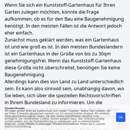
Wenn Sie sich ein Kunststoff-Gartenhaus für Ihren
Garten zulegen möchten, könnte die Frage
aufkommen, ob es für den Bau eine Baugenehmigung
benötigt. In den meisten Fällen ist die Antwort jedoch
eher einfach.
Zunächst muss geklärt werden, was ein Gartenhaus
ist und wie groß es ist. In den meisten Bundesländern
ist ein Gartenhaus in der Größe von bis zu 30qm
genehmigungsfrei. Wenn das Kunststoff-Gartenhaus
diese Größe nicht überschreitet, benötigen Sie keine
Baugenehmigung.
Allerdings kann dies von Land zu Land unterschiedlich
sein. Es kann also sinnvoll sein, unabhängig davon, wo
Sie leben, sich über die speziellen Rechtsvorschriften
in Ihrem Bundesland zu informieren. Um die
Bestimmungen und Bedingungen für den Bau eines
Cookie Hinweis:
Wir legen großen Wert auf Datenschutz und nutzen "Cookies" (kleine Text-Dateien, die
auf Ihrem Computer gespeichert werden) nur zur anonymisierten Analyse. Wir erheben
Gartenhauses zu erfahren, können Sie sich auch an
keine personenbezogenen Daten, die eine direkte Identifikation einzelner User
Ok
ermöglicht. Die verwendeten Cookies dienen lediglich dazu, den Funktionsumfang
sicherzustellen und die Nutzererfahrung zu verbessern und zu anonymisierten
das zuständige Bauamt wenden.
Analysen, sowie Affiliate-Zuordnungen. Weitere Informationen finden Sie in unserer
Datenschutzerklärung
.