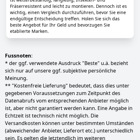
Sie die Dachrinnen passgenau zusammen und
Fräserresistent und leicht zu montieren. Dennoch ist es
fixieren Sie alles mit dem passenden Spezialkleber.
wichtig, einen Vergleich durchzuführen, bevor Sie eine
endgültige Entscheidung treffen. Holen Sie sich das
LIEFERUMFANG: Sie erhalten exakt eine Kastenrinne
beste Angebot für Ihr Geld und bevorzugen Sie
(PVC) in Dunkelbraun. Beachten Sie, dass Sie für die
etablierte Marken.
komplette Montage passendes Zubehör wie
Ablaufstutzen und Fallrohre separat benötigen.
Farbe
Hersteller
Gewicht
Dunkelbraun
INEFA
868 g
Fussnoten
:
* der ggf. verwendete Ausdruck "Beste" u.ä. bezieht
20
90 €
sich nur auf unsere ggf. subjektive persönliche
Meinung.
** "Kostenfreie Lieferung" bedeutet, dass dies unter
Anzeigen
gegebenen Voraussetzungen zum Zeitpunkt des
Datenabrufs vom entsprechenden Anbieter möglich
ist, aber nicht garantiert werden kann. Eine Angabe in
Echtzeit ist technisch nicht möglich. Die
Versandkosten können unter bestimmten Umständen
(abweichender Anbieter, Lieferort etc.) unterschiedlich
sein. Es gelten die letztendlich im weiteren