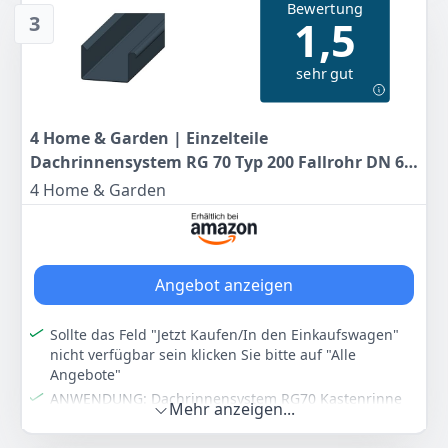
Bewertung
Aufbau: schnell und einfach ohne Werkzeug dank
3
1,5
Stecksystem in 15 Minuten
Abmessungen: 68 x 39 x 173cm
sehr gut
Farbe
Hersteller
Gewicht
Hellgrau, Schwarz, Blau
Keter
10,7 kg
4 Home & Garden | Einzelteile
69
95 €
Dachrinnensystem RG 70 Typ 200 Fallrohr DN 60
UVP:
109,99 €
-36%
| Kunststoff PVC Anthrazit | Verbinder Stutzen
4 Home & Garden
Rinnenhalter (Dachrinne 100cm)
Anzeigen
Angebot anzeigen
Sollte das Feld "Jetzt Kaufen/In den Einkaufswagen"
nicht verfügbar sein klicken Sie bitte auf "Alle
Angebote"
ANWENDUNG: Dachrinnensystem RG70 Kastenrinne
Mehr anzeigen...
speziell für kleiner Dachflächen - Ideal für
Gartenhäuser, Carports oder Anbauten