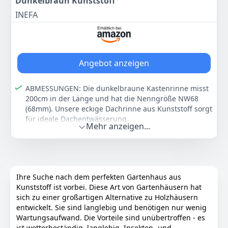
Dunkelbraun Kunststoff
Artikelbildern.
INEFA
Unter dem Suchbegriff 'RainWay Hexim' finden Sie
unser komplettes Sortiment an Dachrinnen & Zubehör
wie auch Einzel- und Ersatzteile zur Montage von
komplexen Entwässerungen. Kreieren Sie ihre
eigenen Regenrinnensysteme für alle Dacharten.
Angebot anzeigen
- Material: Polyvinylchlorid / PVC-U, Stärke: 2 mm +- 0,2
- Beständig gegen Temperaturschwankungen
ABMESSUNGEN: Die dunkelbraune Kastenrinne misst
zwischen -40°C und + 60°C
200cm in der Länge und hat die Nenngröße NW68
- Zertifiziert nach ISO 9001:2008, DIN EN 1462:2004
(68mm). Unsere eckige Dachrinne aus Kunststoff sorgt
für ideale Dachentwässerung.
Farbe
Hersteller
Gewicht
Mehr anzeigen...
ANWENDUNG: Die Regenrinne aus Kunststoff eignet
Braun
Rainway
6,55 kg
sich ideal für kleinere Dachflächen. Sie können die
Kastendachrinne absolut simpel als zuverlässige
115
79 €
Carport Dachrinne oder am Gartenhaus nutzen.
VORTEILE: Die hochwertigen Plastikdachrinnen aus
Ihre Suche nach dem perfekten Gartenhaus aus
PVC sind extrem formstabil, UV-beständig und
Anzeigen
Kunststoff ist vorbei. Diese Art von Gartenhäusern hat
schlagfest. Verlassen Sie sich auf unsere langlebige
sich zu einer großartigen Alternative zu Holzhäusern
Kastenrinne aus Kunststoff für besten Schutz.
entwickelt. Sie sind langlebig und benötigen nur wenig
MONTAGE: Das clevere Stecksystem macht die
Wartungsaufwand. Die Vorteile sind unübertroffen - es
Installation der Regenrinnen extrem einfach. Setzen
ist wetterbeständig, langlebig, Insekten- und