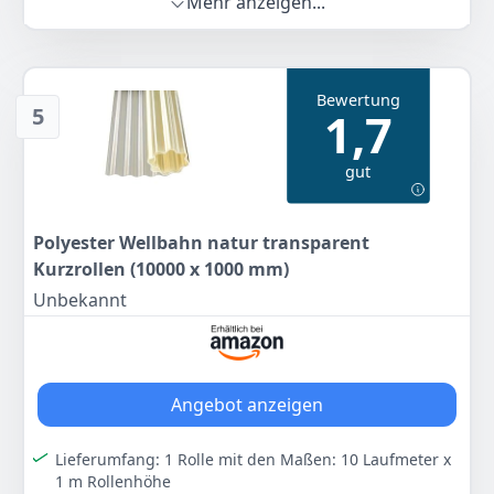
Mehr anzeigen...
Verklebung von kastenförmigen Dachrinnenteilen aus
dem INEFA Sortiment empfohlen
MONTAGEHINWEIS: Um eine beständige Klebefuge zu
gewährleisten, Oberfläche von Staub und Fett
Bewertung
befreien, abtrocknen und anschließend den Kleber
5
1,7
auftragen
PASSGENAUES DACHRINNENZUBEHÖR: INEFA-
gut
Einzelteile wie z.B. Kastenrinnen, Fallrohre oder
Ablaufstutzen findest du in unserem Sortiment
MADE IN GERMANY: Die Premiummarke INEFA bietet
Polyester Wellbahn natur transparent
Europas größtes Sortiment an Dachentwässerung.
Kurzrollen (10000 x 1000 mm)
Beste Qualität Made in Germany!
Unbekannt
Farbe
Hersteller
Gewicht
Transparent
INEFA
130 g
7
90 €
Angebot anzeigen
Anzeigen
Lieferumfang: 1 Rolle mit den Maßen: 10 Laufmeter x
1 m Rollenhöhe