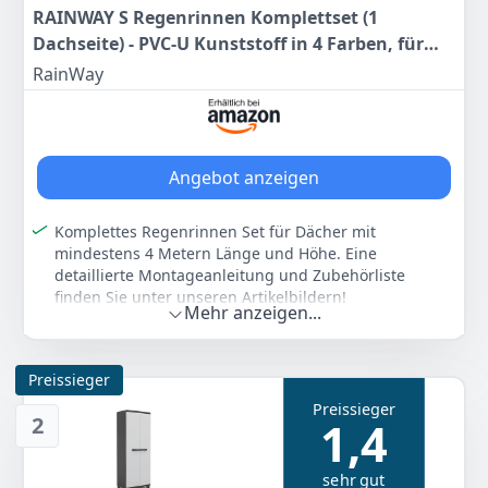
RAINWAY S Regenrinnen Komplettset (1
Dachseite) - PVC-U Kunststoff in 4 Farben, für
Dachflächen < 100m² empfohlen (Set min. 4
RainWay
Meter, anthrazit) Regenrinnen PVC Plastik
Angebot anzeigen
Komplettes Regenrinnen Set für Dächer mit
mindestens 4 Metern Länge und Höhe. Eine
detaillierte Montageanleitung und Zubehörliste
finden Sie unter unseren Artikelbildern!
Mehr anzeigen...
Die RainWay S Modellreihe eignet sich besonders für
kleinere Konstruktionen mit einer Dachfläche von
weniger als 100m². Erweiterungen und Ersatzteile
Preissieger
können in weiteren RainWay Artikeln gekauft werden
Preissieger
Alle Komponenten aus Hart-PVC (PVC-U) -
2
1,4
Gummidichtungen aus EPDM-Kautschuk. Hochwertige
Produktion und der Zusatz von Additiven garantieren
sehr gut
eine hohe Langlebigkeit sowie vollständige UV- und