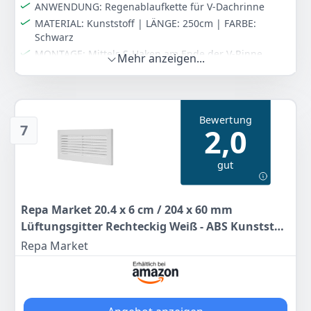
ANWENDUNG: Regenablaufkette für V-Dachrinne
MATERIAL: Kunststoff | LÄNGE: 250cm | FARBE:
Schwarz
MONTAGE: Mittels S-Haken am Ende der V-Rinne
Mehr anzeigen...
einhängen.
Farbe
Hersteller
Gewicht
Regenablaufkette 250cm
4 Home & Garden
-
Bewertung
7
2,0
9
95 €
gut
Anzeigen
Repa Market 20.4 x 6 cm / 204 x 60 mm
Lüftungsgitter Rechteckig Weiß - ABS Kunststoff
Belüftungsgitter für Innen - Lüftungskanal,
Repa Market
Luftkanal Abdeckung - Lüftungsgitter Tür mit
Insektenschutz