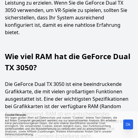
Leistung zu erzielen. Wenn Sie die GeForce Dual TX
3050 verwenden, um VR-Spiele zu spielen, sollten Sie
sicherstellen, dass Ihr System ausreichend
konfiguriert ist, damit es eine nahtlose Erfahrung
bietet.
Wie viel RAM hat die GeForce Dual
TX 3050?
Die GeForce Dual TX 3050 ist eine beeindruckende
Grafikkarte, die mit vielen großartigen Funktionen
ausgestattet ist. Eine der wichtigsten Spezifikationen
bei Grafikkarten ist der verfügbare RAM (Random
Access Memory). RAM ist ein entscheidendes
Cookie Hinweis:
Wir legen großen Wert auf Datenschutz und nutzen "Cookies" (kleine Text-Dateien, die
Kriterium für die Leistung der Karte, insbesondere
auf Ihrem Computer gespeichert werden) nur zur anonymisierten Analyse. Wir erheben
keine personenbezogenen Daten, die eine direkte Identifikation einzelner User
Ok
ermöglicht. Die verwendeten Cookies dienen lediglich dazu, den Funktionsumfang
wenn es um anspruchsvolle Anwendungen wie
sicherzustellen und die Nutzererfahrung zu verbessern und zu anonymisierten
Analysen, sowie Affiliate-Zuordnungen. Weitere Informationen finden Sie in unserer
Gaming und Content-Erstellung geht.
Datenschutzerklärung
.