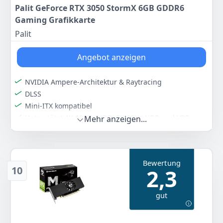
Palit GeForce RTX 3050 StormX 6GB GDDR6
276
Gaming Grafikkarte
82 €
Palit
Anzeigen
Angebot anzeigen
NVIDIA Ampere-Architektur & Raytracing
DLSS
Mini-ITX kompatibel
Unterstützt 4K 120Hz HDR, 8K 60Hz HDR und VRR
Mehr anzeigen...
DVI-D mit Dual Link
HDCP 2.3
Farbe
Hersteller
Gewicht
Bewertung
Black
Palit
1 kg
10
2,3
gut
Anzeigen