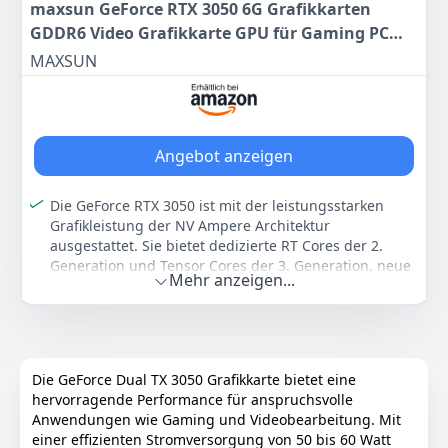
maxsun GeForce RTX 3050 6G Grafikkarten
GDDR6 Video Grafikkarte GPU für Gaming PC
ITX Design PCI Express 4.0, HDMI 2.1,
MAXSUN
DisplayPort 1.4a (Slim Low Profile/schlankes,
niedriges Profil)
Angebot anzeigen
Die GeForce RTX 3050 ist mit der leistungsstarken
Grafikleistung der NV Ampere Architektur
ausgestattet. Sie bietet dedizierte RT Cores der 2.
Generation und Tensor Cores der 3. Generation, neue
Mehr anzeigen...
Streaming-Multiprozessoren und
Hochgeschwindigkeits-G6-Speicher, um die neuesten
Spiele zu bewältigen. Steigen Sie auf GeForce RTX auf.
Holen Sie sich einen Leistungsschub mit NV DLSS
(Deep Learning Super Sampling). KI-spezialisierte
Die GeForce Dual TX 3050 Grafikkarte bietet eine
Tensor Cores auf GeForce RTX GPUs geben Ihren
hervorragende Performance für anspruchsvolle
Spielen einen Geschwindigkeitsschub bei
Anwendungen wie Gaming und Videobearbeitung. Mit
kompromissloser Bildqualität. So können Sie die
einer effizienten Stromversorgung von 50 bis 60 Watt