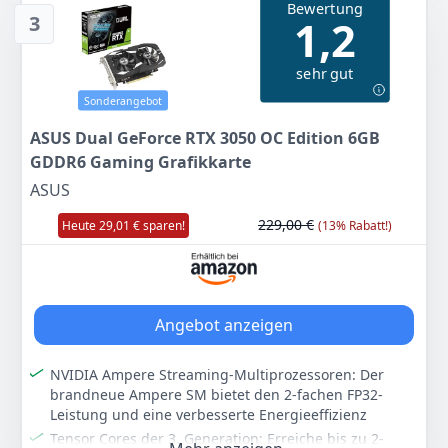
Bewertung
440
31 €
UVP:
83,00 €
-18%
3
1,2
Anzeigen
Anzeigen
sehr gut
Sonderangebot
ASUS Dual GeForce RTX 3050 OC Edition 6GB
GDDR6 Gaming Grafikkarte
ASUS
229,00 €
Heute 29,01 € sparen!
(13% Rabatt!)
Angebot anzeigen
NVIDIA Ampere Streaming-Multiprozessoren: Der
brandneue Ampere SM bietet den 2-fachen FP32-
Leistung und eine verbesserte Energieeffizienz
Tensor Cores der 3. Generation: Erreiche bis zu 2-