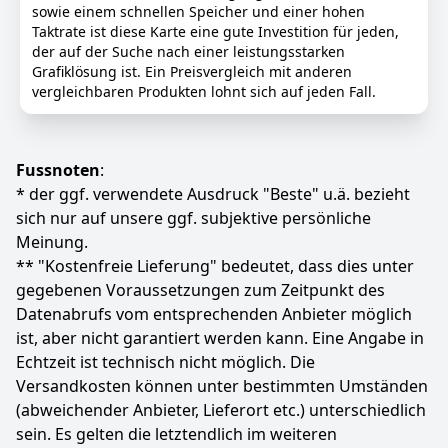
Einstellungen und die Auflösung für ein noch
sowie einem schnellen Speicher und einer hohen
besseres visuelles Erlebnis hochschrauben.
Taktrate ist diese Karte eine gute Investition für jeden,
1042MHz Kerntakt und 1470MHz Boost-Takt helfen, die
der auf der Suche nach einer leistungsstarken
Anforderungen von anspruchsvollen Spielen zu
Grafiklösung ist. Ein Preisvergleich mit anderen
erfüllen.
vergleichbaren Produkten lohnt sich auf jeden Fall.
PCI-E X8 4.0 mit HDMI 2.1, DP1.4a, volle digitale E/A-
Schnittstellen, unterstützt 8K-Auflösung, mehrere
Monitore, um eine breitere Audio- und
Fussnoten
:
Videounterhaltung zu genießen.
* der ggf. verwendete Ausdruck "Beste" u.ä. bezieht
Schlankes Design mit niedrigem Profil (6,65*2,71
Zoll/16,9*6,9 cm), perfekt für Mini Small Form Factor
sich nur auf unsere ggf. subjektive persönliche
SFF Computergehäuse und einfach für den Aufbau
Meinung.
eines leistungsstarken kleinen ITX AI PCs
** "Kostenfreie Lieferung" bedeutet, dass dies unter
Farbe
Hersteller
Gewicht
gegebenen Voraussetzungen zum Zeitpunkt des
-
maxsun
240 g
Datenabrufs vom entsprechenden Anbieter möglich
ist, aber nicht garantiert werden kann. Eine Angabe in
279
99 €
Echtzeit ist technisch nicht möglich. Die
Versandkosten können unter bestimmten Umständen
Anzeigen
(abweichender Anbieter, Lieferort etc.) unterschiedlich
sein. Es gelten die letztendlich im weiteren