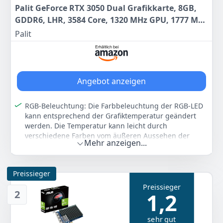
Palit GeForce RTX 3050 Dual Grafikkarte, 8GB,
GDDR6, LHR, 3584 Core, 1320 MHz GPU, 1777 MHz
Boost, Ampere Architektur, 3X DisplayPort,
Palit
HDMI, Dual Lüfter, NE63050019P1-190AD,
Schwarz
Angebot anzeigen
RGB-Beleuchtung: Die Farbbeleuchtung der RGB-LED
kann entsprechend der Grafiktemperatur geändert
werden. Die Temperatur kann leicht durch
verschiedene Farben vom äußeren Aussehen der
Mehr anzeigen...
Grafikkarte erkannt werden. Spieler können aus 16,8
Millionen Farben wählen, um ihren eigenen Stil und
Vorlieben zu entsprechen.
Preissieger
0 dB TECH: Bleiben Sie ruhig, während Sie die
Preissieger
Multimedia-Anwendung und allgemeine
2
1,2
Arbeitsbelastung erleben. Die Betriebslüfter treten
nur bei Arbeiten mit schwereren Belastungen auf.
sehr gut
Powered by Ampere: NVIDIA's RTX-Architektur der 2.