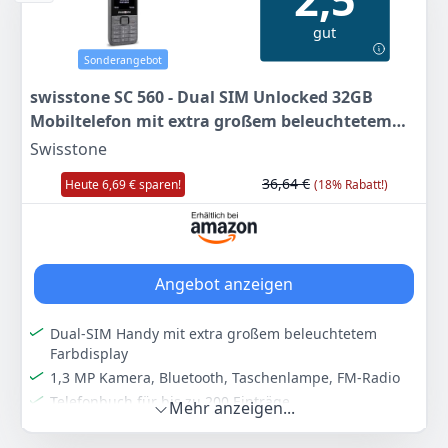
209
92 €
139
00 €
gut
UVP:
229,00 €
-8%
Sonderangebot
Anzeigen
Anzeigen
swisstone SC 560 - Dual SIM Unlocked 32GB
Mobiltelefon mit extra großem beleuchtetem
Farbdisplay, Schwarz
Swisstone
36,64 €
Heute 6,69 € sparen!
(18% Rabatt!)
Angebot anzeigen
Dual-SIM Handy mit extra großem beleuchtetem
Farbdisplay
1,3 MP Kamera, Bluetooth, Taschenlampe, FM-Radio
Telefonbuch für bis zu 200 Einträge
Mehr anzeigen...
Alarmfunktion, Kalender, Taschenrechner