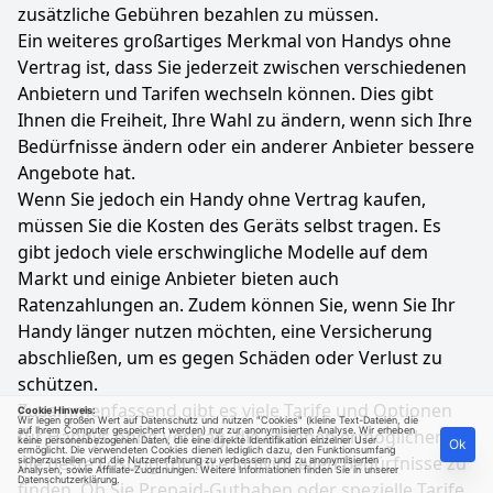
zusätzliche Gebühren bezahlen zu müssen.
Ein weiteres großartiges Merkmal von Handys ohne
Vertrag ist, dass Sie jederzeit zwischen verschiedenen
Anbietern und Tarifen wechseln können. Dies gibt
Ihnen die Freiheit, Ihre Wahl zu ändern, wenn sich Ihre
Bedürfnisse ändern oder ein anderer Anbieter bessere
Angebote hat.
Wenn Sie jedoch ein Handy ohne Vertrag kaufen,
müssen Sie die Kosten des Geräts selbst tragen. Es
gibt jedoch viele erschwingliche Modelle auf dem
Markt und einige Anbieter bieten auch
Ratenzahlungen an. Zudem können Sie, wenn Sie Ihr
Handy länger nutzen möchten, eine Versicherung
abschließen, um es gegen Schäden oder Verlust zu
schützen.
Zusammenfassend gibt es viele Tarife und Optionen
Cookie Hinweis:
Wir legen großen Wert auf Datenschutz und nutzen "Cookies" (kleine Text-Dateien, die
auf Ihrem Computer gespeichert werden) nur zur anonymisierten Analyse. Wir erheben
für Handys ohne Vertrag, die es Ihnen ermöglichen,
keine personenbezogenen Daten, die eine direkte Identifikation einzelner User
Ok
ermöglicht. Die verwendeten Cookies dienen lediglich dazu, den Funktionsumfang
die beste Lösung für Ihre individuellen Bedürfnisse zu
sicherzustellen und die Nutzererfahrung zu verbessern und zu anonymisierten
Analysen, sowie Affiliate-Zuordnungen. Weitere Informationen finden Sie in unserer
Datenschutzerklärung
.
finden. Ob Sie Prepaid-Guthaben oder spezielle Tarife