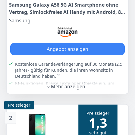
Samsung Galaxy A56 5G AI Smartphone ohne
Vertrag, Simlockfreies AI Handy mit Android, 8
GB RAM, 128 GB Speicher, 50-MP-Kamera,
Samsung
Awesome Graphite, 2,5 Jahre Herstellergarantie
[Exklusiv auf Amazon]
Angebot anzeigen
Kostenlose Garantieverlängerung auf 30 Monate (2,5
Jahre) - gültig für Kunden, die ihren Wohnsitz in
Deutschland haben. ¹⁸
KI-Funktionen: Kreise Texte oder Objekte ein, um
Mehr anzeigen...
Google-Suchergebnisse zu erhalten, Verwende den
Objektradierer, um Personen aus Bildhintergründen
zu entfernen, Nutze Bewegungsfotos, um die besten
Preissieger
Gesichtsaufnahmen für tolle Gruppenfotos
Preissieger
auszuwählen ¹ ² ³
2
1,3
Kamera: Fantastische Fotos und Videos dank einer 50-
MP-Kamera, die Bilder durch Erkennung von
sehr gut
Elementen wie Himmel, Haut und Gras anpasst,