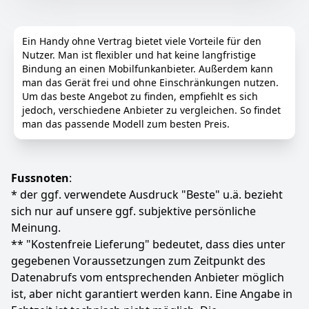
Elegantes und schlankes Design
Farbe
Hersteller
Gewicht
Schwarz
Swisstone
88 g
Ein Handy ohne Vertrag bietet viele Vorteile für den
Nutzer. Man ist flexibler und hat keine langfristige
29
Bindung an einen Mobilfunkanbieter. Außerdem kann
95 €
man das Gerät frei und ohne Einschränkungen nutzen.
UVP:
36,64 €
-18%
Um das beste Angebot zu finden, empfiehlt es sich
jedoch, verschiedene Anbieter zu vergleichen. So findet
Anzeigen
man das passende Modell zum besten Preis.
Fussnoten
:
* der ggf. verwendete Ausdruck "Beste" u.ä. bezieht
sich nur auf unsere ggf. subjektive persönliche
Meinung.
** "Kostenfreie Lieferung" bedeutet, dass dies unter
gegebenen Voraussetzungen zum Zeitpunkt des
Datenabrufs vom entsprechenden Anbieter möglich
ist, aber nicht garantiert werden kann. Eine Angabe in