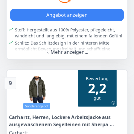
Angebot anzeigen
Stoff: Hergestellt aus 100% Polyester, pflegeleicht,
winddicht und langlebig, mit einem fallenden Gefühl
Schlitz: Das Schlitzdesign in der hinteren Mitte
ermöglicht Bewegungsfreiheit und schafft eine
Mehr anzeigen...
stilvolle Silhouette
Taschen: 2 Seitentaschen, 1 Tasche auf der linken
Seite des Innenfutters, zur Aufbewahrung von
Alltagsgegenständen, geeignet für lange
Bewertung
Spaziergänge oder Stadtspaziergänge
9
2,2
Passform: Lockere und lange Passform, die maximalen
Tragekomfort und lässiges Temperament bietet,
gut
geeignet für die Übergangszeit zwischen Frühling
und Herbst
Sonderangebot
Anlass: Dieser vielseitige Trenchcoat eignet sich für
Carhartt, Herren, Lockere Arbeitsjacke aus
Geschäftsbüros, Spaziergänge, Reisen, urbane
ausgewaschenem Segelleinen mit Sherpa-
Abenteuer usw.
Futter, Moos, L
Carhartt
Farbe
Hersteller
Gewicht