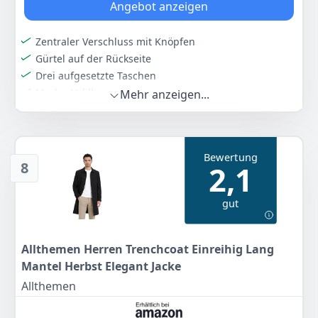
Angebot anzeigen
Zentraler Verschluss mit Knöpfen
Gürtel auf der Rückseite
Drei aufgesetzte Taschen
Marke: Velilla
Mehr anzeigen...
Farbe
Hersteller
Gewicht
Grau
VELILLA
-
Bewertung
19
11 €
8
2,1
Anzeigen
gut
Allthemen Herren Trenchcoat Einreihig Lang
Mantel Herbst Elegant Jacke
Allthemen