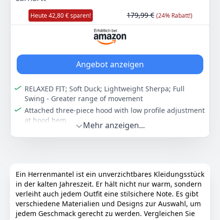
Schwarz
Allthemen
-
179,99 €
Heute 42,80 € sparen!
(24% Rabatt!)
49
99 €
Anzeigen
Angebot anzeigen
RELAXED FIT; Soft Duck; Lightweight Sherpa; Full
Swing - Greater range of movement
Attached three-piece hood with low profile adjustment
at hood hem
Mehr anzeigen...
Two chest pockets with flaps and snap closure; Two
lower-front pockets
Two interior pockets, one pocket with zipper closure
and one with hook-and-loop closure
Ein Herrenmantel ist ein unverzichtbares Kleidungsstück
Full-length front zipper with interior and exterior
in der kalten Jahreszeit. Er hält nicht nur warm, sondern
storm flaps with snap closure
verleiht auch jedem Outfit eine stilsichere Note. Es gibt
Cordura reinforced sleeve hem with inner rib knit
verschiedene Materialien und Designs zur Auswahl, um
cuffs; Drop tail and draw cord adjustable hem; Triple
jedem Geschmack gerecht zu werden. Vergleichen Sie
stitched main seams; Carhartt label sewn on pocket