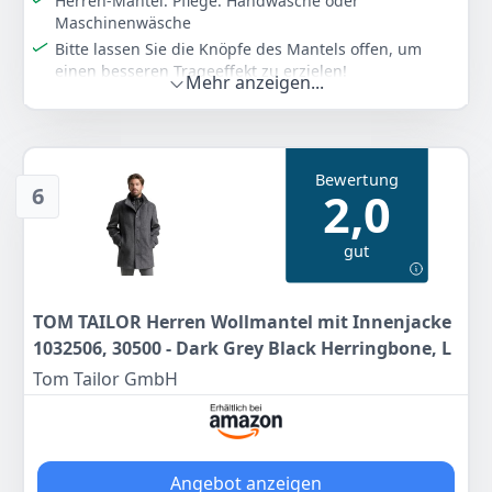
Herren-Mantel. Pflege: Handwäsche oder
Maschinenwäsche
Bitte lassen Sie die Knöpfe des Mantels offen, um
einen besseren Trageeffekt zu erzielen!
Mehr anzeigen...
Hochwertiger Herrenmantel aus Polyester, langlebig
und weich.
Perfekt für cosplay, Theater, Halloween, Comic Con,
Shows
Bewertung
6
2,0
Bitte beachten sie vor der Bestellung unsere
Größentabelle auf dem Bild. Vielen Dank.
gut
Farbe
Hersteller
Gewicht
Braun 1
BLESSUME
-
TOM TAILOR Herren Wollmantel mit Innenjacke
31
99 €
1032506, 30500 - Dark Grey Black Herringbone, L
Tom Tailor GmbH
Anzeigen
Angebot anzeigen