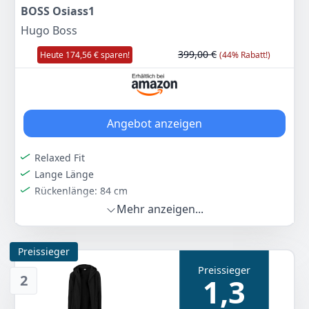
BOSS Osiass1
Hugo Boss
399,00 €
Heute 174,56 € sparen!
(44% Rabatt!)
Angebot anzeigen
Relaxed Fit
Lange Länge
Rückenlänge: 84 cm
Mehr anzeigen...
Farbe
Hersteller
Gewicht
Schwarz
BOSS
-
Preissieger
224
44 €
Preissieger
UVP:
399,00 €
-44%
2
1,3
Anzeigen