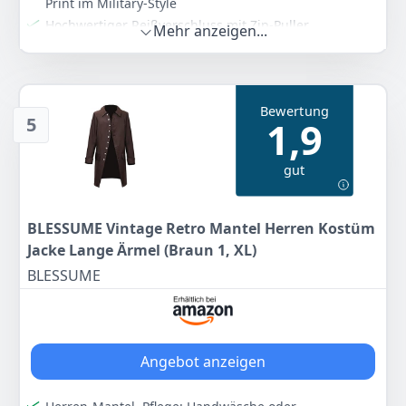
Print im Military-Style
Hochwertiger Reißverschluss mit Zip-Puller,
Mehr anzeigen...
austrennbares Thermo-Innenfutter
Zwei seitliche Einschubtaschen mit Fleecefutter, zwei
Napoleontaschen mit Druckknopfverschluss
Weitenregulierbare Taille
Bewertung
5
1,9
Farbe
Hersteller
Gewicht
Olivgrün
Brandit
1,18 kg
gut
86
75 €
UVP:
129,90 €
-33%
BLESSUME Vintage Retro Mantel Herren Kostüm
Jacke Lange Ärmel (Braun 1, XL)
Anzeigen
BLESSUME
Angebot anzeigen