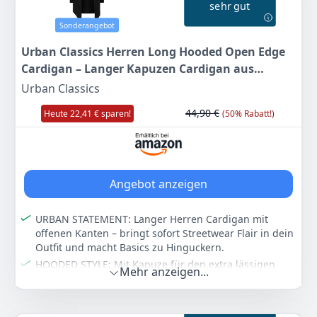
sehr gut
Sonderangebot
Urban Classics Herren Long Hooded Open Edge
Cardigan – Langer Kapuzen Cardigan aus
Baumwolle im Loose Fit, offener Schnitt mit
Urban Classics
offenen Kanten für Streetwear &
44,90 €
Heute 22,41 € sparen!
(50% Rabatt!)
Freizeit,Schwarz,XL
Angebot anzeigen
URBAN STATEMENT: Langer Herren Cardigan mit
offenen Kanten – bringt sofort Streetwear Flair in dein
Outfit und macht Basics zu Hinguckern.
HOODED STYLE: Mit Kapuze für den extra lässigen
Mehr anzeigen...
Look – ideal für Layering über T-Shirts, Hoodies oder
Longsleeves.
LOCKERER SCHNITT: Loose Fit sorgt für entspannten