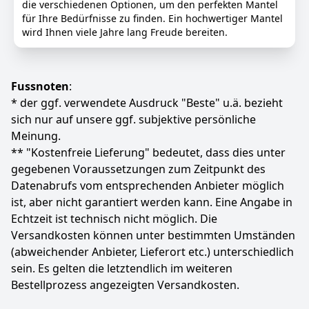
die verschiedenen Optionen, um den perfekten Mantel
Farbe
Hersteller
Gewicht
für Ihre Bedürfnisse zu finden. Ein hochwertiger Mantel
Moos
Carhartt
1,85 kg
wird Ihnen viele Jahre lang Freude bereiten.
137
19 €
UVP:
179,99 €
-24%
Fussnoten
:
* der ggf. verwendete Ausdruck "Beste" u.ä. bezieht
Anzeigen
sich nur auf unsere ggf. subjektive persönliche
Meinung.
** "Kostenfreie Lieferung" bedeutet, dass dies unter
gegebenen Voraussetzungen zum Zeitpunkt des
Datenabrufs vom entsprechenden Anbieter möglich
ist, aber nicht garantiert werden kann. Eine Angabe in
Echtzeit ist technisch nicht möglich. Die
Versandkosten können unter bestimmten Umständen
(abweichender Anbieter, Lieferort etc.) unterschiedlich
sein. Es gelten die letztendlich im weiteren
Bestellprozess angezeigten Versandkosten.