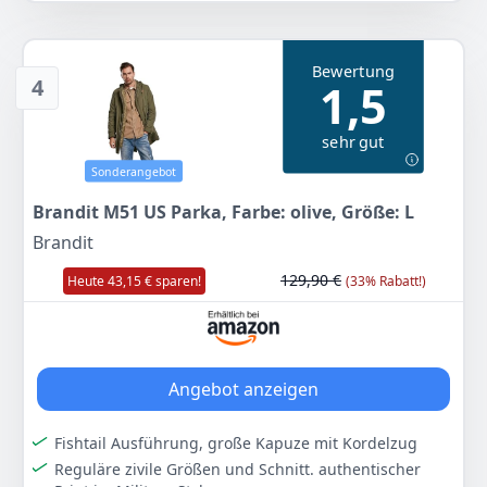
★☆Gelegenheit☆★Geeignet für Gelegenheitsspiele,
Verabredungen, Formelle, Geschäftstreffen, Arbeit,
Büro, Alltag und Hochzeitsfeier, Weihnachtsfeier,
Bewertung
Zeremonie, Perfekt für Frühling/Herbst/Winter
4
1,5
★☆Waschen☆★Kaltwasser,Maschinenwaschbar,Nicht
bleichen (Handwäsche empfohlen)
sehr gut
★☆Hinweise☆★Asiatische Größe，Bitte bestellen
Sie eine Nummer größer und überprüfen Sie die linke
Sonderangebot
Größentabelle und die Größenbeschreibungen
Brandit M51 US Parka, Farbe: olive, Größe: L
sorgfältig, bevor Sie eine Bestellung aufgeben. Ich
hoffe, Sie hatten einen tollen Einkaufstag
Brandit
Farbe
Hersteller
Gewicht
129,90 €
Heute 43,15 € sparen!
(33% Rabatt!)
Schwarz
ECDAHICC
-
62
99 €
Angebot anzeigen
Anzeigen
Fishtail Ausführung, große Kapuze mit Kordelzug
Reguläre zivile Größen und Schnitt. authentischer