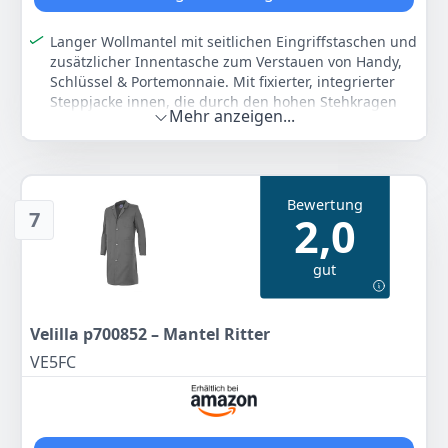
Langer Wollmantel mit seitlichen Eingriffstaschen und
zusätzlicher Innentasche zum Verstauen von Handy,
Schlüssel & Portemonnaie. Mit fixierter, integrierter
Steppjacke innen, die durch den hohen Stehkragen
Mehr anzeigen...
vor Wind & Kälte schützt.
Passform: Regular Fit, Rückenlänge bei Größe L ca. 89
cm
Lange Jacke für den Herbst & Winter, die vor Wind und
Bewertung
Kälte schützt.
7
2,0
Hoher Wollanteil hält den Körper warm
Farbe
Hersteller
Gewicht
gut
30500 - dark grey black
TOM
-
herringbone
TAILOR
Velilla p700852 – Mantel Ritter
55
52 €
VE5FC
Anzeigen