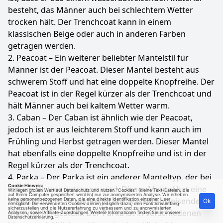
besteht, das Männer auch bei schlechtem Wetter
trocken hält. Der Trenchcoat kann in einem
klassischen Beige oder auch in anderen Farben
getragen werden.
2. Peacoat – Ein weiterer beliebter Mantelstil für
Männer ist der Peacoat. Dieser Mantel besteht aus
schwerem Stoff und hat eine doppelte Knopfreihe. Der
Peacoat ist in der Regel kürzer als der Trenchcoat und
hält Männer auch bei kaltem Wetter warm.
3. Caban – Der Caban ist ähnlich wie der Peacoat,
jedoch ist er aus leichterem Stoff und kann auch im
Frühling und Herbst getragen werden. Dieser Mantel
hat ebenfalls eine doppelte Knopfreihe und ist in der
Regel kürzer als der Trenchcoat.
4. Parka – Der Parka ist ein anderer Manteltyp, der bei
Cookie Hinweis:
kaltem Wetter getragen wird. Dieser Mantel hat eine
Wir legen großen Wert auf Datenschutz und nutzen "Cookies" (kleine Text-Dateien, die
auf Ihrem Computer gespeichert werden) nur zur anonymisierten Analyse. Wir erheben
Kapuze und ist in der Regel aus wasserabweisendem
keine personenbezogenen Daten, die eine direkte Identifikation einzelner User
Ok
ermöglicht. Die verwendeten Cookies dienen lediglich dazu, den Funktionsumfang
sicherzustellen und die Nutzererfahrung zu verbessern und zu anonymisierten
Material hergestellt. Der Parka ist in verschiedenen
Analysen, sowie Affiliate-Zuordnungen. Weitere Informationen finden Sie in unserer
Datenschutzerklärung
.