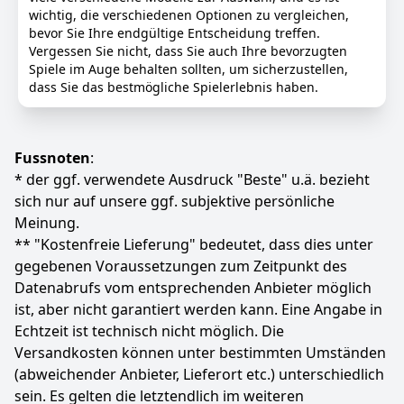
wichtig, die verschiedenen Optionen zu vergleichen,
339
bevor Sie Ihre endgültige Entscheidung treffen.
00 €
Vergessen Sie nicht, dass Sie auch Ihre bevorzugten
UVP:
398,89 €
-15%
Spiele im Auge behalten sollten, um sicherzustellen,
dass Sie das bestmögliche Spielerlebnis haben.
Anzeigen
Fussnoten
:
* der ggf. verwendete Ausdruck "Beste" u.ä. bezieht
sich nur auf unsere ggf. subjektive persönliche
Meinung.
** "Kostenfreie Lieferung" bedeutet, dass dies unter
gegebenen Voraussetzungen zum Zeitpunkt des
Datenabrufs vom entsprechenden Anbieter möglich
ist, aber nicht garantiert werden kann. Eine Angabe in
Echtzeit ist technisch nicht möglich. Die
Versandkosten können unter bestimmten Umständen
(abweichender Anbieter, Lieferort etc.) unterschiedlich
sein. Es gelten die letztendlich im weiteren