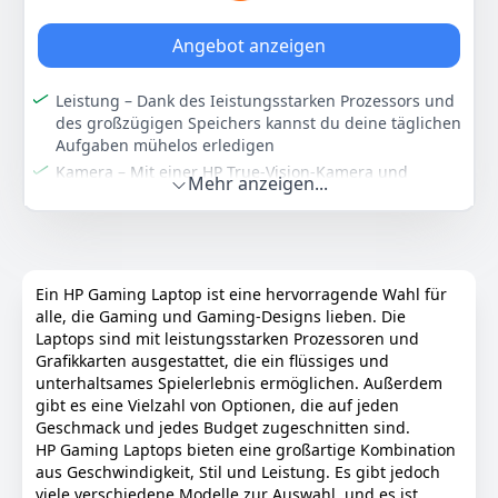
Farbe
Hersteller
Gewicht
Shadow Black
HP
-
Angebot anzeigen
1.829
90 €
Leistung – Dank des Ieistungsstarken Prozessors und
des großzügigen Speichers kannst du deine täglichen
Aufgaben mühelos erledigen
Anzeigen
Kamera – Mit einer HP True-Vision-Kamera und
Mehr anzeigen...
Mikrofonen zur Reduzierung von
Hintergrundgeräuschen können Sie klar und sicher
gesehen und gehört werden
HP Fast Charge – Fahren Sie Ihr Gerät herunter, und
das Notebook ist bereits nach 45 Minuten zu 50 %
Ein HP Gaming Laptop ist eine hervorragende Wahl für
aufgeladen
alle, die Gaming und Gaming-Designs lieben. Die
HP QuickDrop – Übertrage Fotos, Videos, Dokumente
Laptops sind mit leistungsstarken Prozessoren und
und mehr drahtlos zwischen deinem PC und deinem
Grafikkarten ausgestattet, die ein flüssiges und
Mobilgerät
unterhaltsames Spielerlebnis ermöglichen. Außerdem
gibt es eine Vielzahl von Optionen, die auf jeden
Dieser HP 17,3" Laptop wird aus nachhaltigen
Geschmack und jedes Budget zugeschnitten sind.
Kunststoffen und recyceltem Altplastik gefertigt
HP Gaming Laptops bieten eine großartige Kombination
Farbe
Hersteller
Gewicht
aus Geschwindigkeit, Stil und Leistung. Es gibt jedoch
Schwarz
HP
2,05 kg
viele verschiedene Modelle zur Auswahl, und es ist