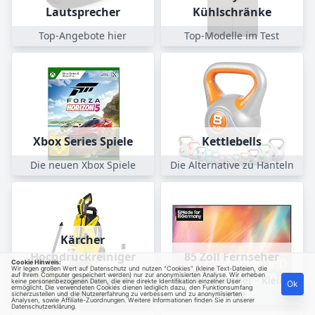
Lautsprecher
Kühlschränke
Top-Angebote hier
Top-Modelle im Test
Xbox Series Spiele
Kettlebells
Die neuen Xbox Spiele
Die Alternative zu Hanteln
Kärcher
Hochdruckreiniger
85 Zoll Fernseher
Cookie Hinweis:
Wir legen großen Wert auf Datenschutz und nutzen "Cookies" (kleine Text-Dateien, die
auf Ihrem Computer gespeichert werden) nur zur anonymisierten Analyse. Wir erheben
Hochdruckreiniger
Große Fernseher - Kleine
keine personenbezogenen Daten, die eine direkte Identifikation einzelner User
Ok
ermöglicht. Die verwendeten Cookies dienen lediglich dazu, den Funktionsumfang
Vergleich
Preise
sicherzustellen und die Nutzererfahrung zu verbessern und zu anonymisierten
Analysen, sowie Affiliate-Zuordnungen. Weitere Informationen finden Sie in unserer
Datenschutzerklärung
.