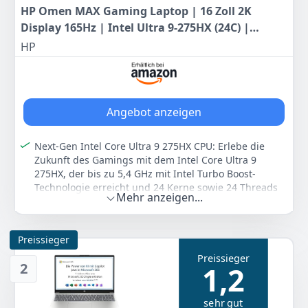
HP Omen MAX Gaming Laptop | 16 Zoll 2K
Display 165Hz | Intel Ultra 9-275HX (24C) |
NVIDIA GeForce RTX 5080 16GB VRAM | 32GB
HP
DDR5 RAM | 1 TB SSD | Windows 11 | QWERTZ |
Alu Gehäuse | Shadow Black
Angebot anzeigen
Next-Gen Intel Core Ultra 9 275HX CPU: Erlebe die
Zukunft des Gamings mit dem Intel Core Ultra 9
275HX, der bis zu 5,4 GHz mit Intel Turbo Boost-
Technologie erreicht und 24 Kerne sowie 24 Threads
Mehr anzeigen...
bietet
Leistungsstarke NVIDIA GeForce RTX 5080 GPU: Die
NVIDIA GeForce RTX 5080 Laptop-GPU mit 16 GB
Preissieger
GDDR7 liefert unglaublich schnelle Leistung und
Preissieger
realistische virtuelle Welten mit Raytracing sowie
2
1,2
besonders hohe FPS
Effizientes Kühlsystem: Selbstreinigende Lüfter,
sehr gut
VaporChamber und Flüssigmetall sorgen für optimale