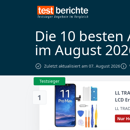
Die 10 besten
im August 202
Zuletzt aktualisiert am 07. August 2026
Testsieger
LL TRA
1
LCD Er
LL TRA
Nur He