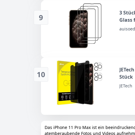
3 Stüc
9
Glass 
Screen
auisoe
Kratze
Schwar
JETech
10
Stück
JETech
Das iPhone 11 Pro Max ist ein beeindruckend
atemberaubende Fotos und Videos aufnehmen k