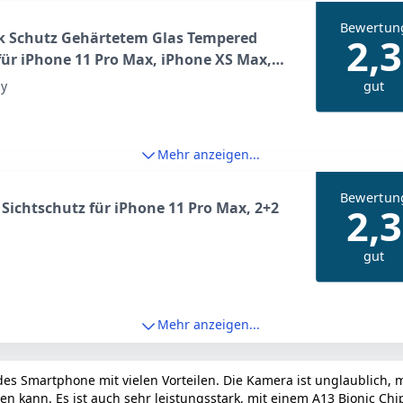
Bewertun
k Schutz Gehärtetem Glas Tempered
2,3
für iPhone 11 Pro Max, iPhone XS Max,
 Schutzfolie Displayschutz Folie Anti
gut
dy
n 9H Härte Displayschutzfolie 6, 5 Zoll
zer Rand Fest Klar
Mehr anzeigen...
Bewertun
 Sichtschutz für iPhone 11 Pro Max, 2+2
2,3
gut
Mehr anzeigen...
es Smartphone mit vielen Vorteilen. Die Kamera ist unglaublich, mi
ann. Es ist auch sehr leistungsstark, mit einem A13 Bionic Chip,