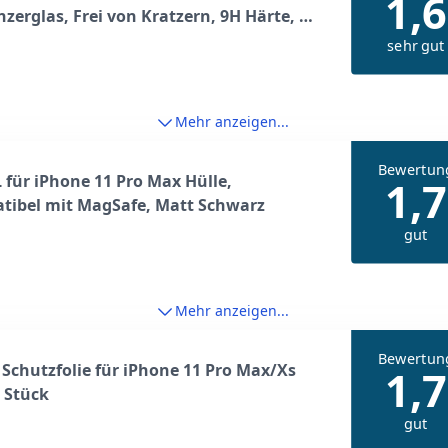
1,6
nzerglas, Frei von Kratzern, 9H Härte, HD
yschutzfolie, 0.33mm Ultra-klar,
sehr gut
eständig
Mehr anzeigen...
Bewertun
für iPhone 11 Pro Max Hülle,
1,7
tibel mit MagSafe, Matt Schwarz
gut
Mehr anzeigen...
Bewertun
 Schutzfolie für iPhone 11 Pro Max/Xs
1,7
 Stück
gut