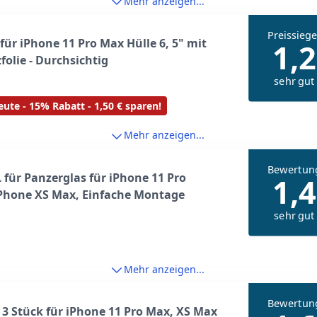
Mehr anzeigen...
Preissiege
für iPhone 11 Pro Max Hülle 6, 5" mit
1,2
folie - Durchsichtig
sehr gut
ute - 15% Rabatt - 1,50 € sparen!
Mehr anzeigen...
Bewertun
für Panzerglas für iPhone 11 Pro
1,4
Phone XS Max, Einfache Montage
sehr gut
Mehr anzeigen...
Bewertun
3 Stück für iPhone 11 Pro Max, XS Max