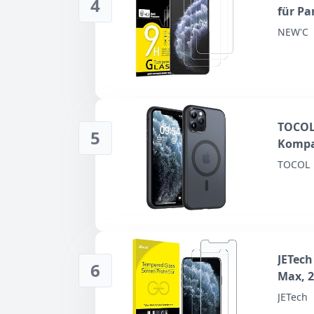
4
für Pa
Displa
NEW'C
Ultrab
TOCOL 
5
Kompa
TOCOL
JETech
6
Max, 2
JETech