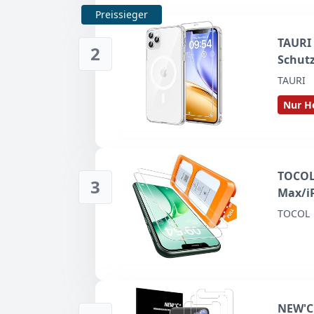
Preissieger
TAURI 
2
Schutz
TAURI
Nur He
TOCOL 
3
Max/i
TOCOL
NEW'C 