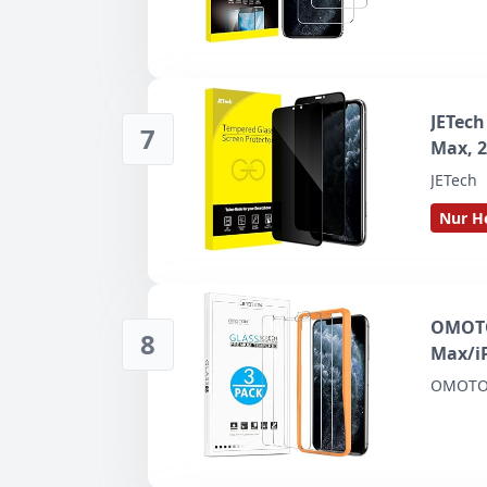
JETech
7
Max, 2
JETech
Nur He
OMOTON
8
Max/iP
OMOT