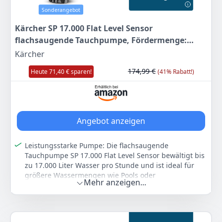
Fördermenge max.< 22000 l/h
Sonderangebot
Anschlusskabel10 m
Kärcher SP 17.000 Flat Level Sensor
Material : Kunststoff
flachsaugende Tauchpumpe, Fördermenge:
Style : Tauchpumpe
17.000 l/h, Eintauchtiefe: max. 7 m, für
Kärcher
Farbe
Hersteller
Gewicht
Schmutzwasser mit Partikeln bis zu einer Größe
Gelb-schwarz
KÄRCHER
-
174,99 €
Heute 71,40 € sparen!
(41% Rabatt!)
von 5 mm, Restwasserhöhe: 1 mm
319
00 €
Angebot anzeigen
Anzeigen
Leistungsstarke Pumpe: Die flachsaugende
Tauchpumpe SP 17.000 Flat Level Sensor bewältigt bis
zu 17.000 Liter Wasser pro Stunde und ist ideal für
größere Wassermengen wie Pools oder
Mehr anzeigen...
Überschwemmungen
Wischtrockenes Ergebnis: Die Pumpe kommt dank der
einklappbaren Standfüße auf eine Restwasserhöhe
von 1 mm – egal, ob sie im Automatik- oder im