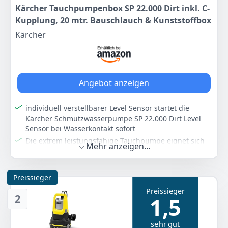
Kärcher Tauchpumpenbox SP 22.000 Dirt inkl. C-
Kupplung, 20 mtr. Bauschlauch & Kunststoffbox
Kärcher
Angebot anzeigen
individuell verstellbarer Level Sensor startet die
Kärcher Schmutzwasserpumpe SP 22.000 Dirt Level
Sensor bei Wasserkontakt sofort
Die extrem leistungsfähige Tauchpumpe eignet sich
Mehr anzeigen...
ideal zur Entwässerung von beispielsweise großen
Gartenteichen, überfluteten Kellern oder
überschwemmten Baugruben (max. 100 m³), da sie
Preissieger
stark verschmutztes Wasser (bis zu 30 mm große
Preissieger
Schmutzpartikel) mit bis zu 22.000 l/h zuverlässig
2
1,5
abpumpen kann
pumpt bis zu einer Restwasserhöhe von 35
sehr gut
Millimetern ab