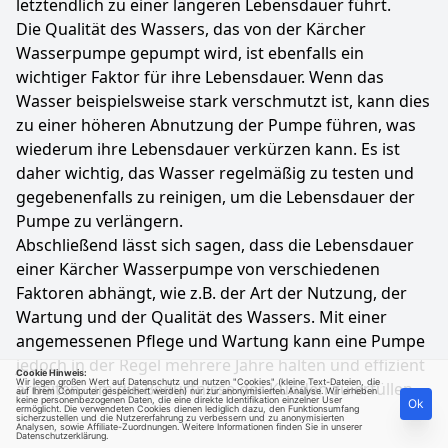
letztendlich zu einer längeren Lebensdauer führt.
Die Qualität des Wassers, das von der Kärcher
Wasserpumpe gepumpt wird, ist ebenfalls ein
wichtiger Faktor für ihre Lebensdauer. Wenn das
Wasser beispielsweise stark verschmutzt ist, kann dies
zu einer höheren Abnutzung der Pumpe führen, was
wiederum ihre Lebensdauer verkürzen kann. Es ist
daher wichtig, das Wasser regelmäßig zu testen und
gegebenenfalls zu reinigen, um die Lebensdauer der
Pumpe zu verlängern.
Abschließend lässt sich sagen, dass die Lebensdauer
einer Kärcher Wasserpumpe von verschiedenen
Faktoren abhängt, wie z.B. der Art der Nutzung, der
Wartung und der Qualität des Wassers. Mit einer
angemessenen Pflege und Wartung kann eine Pumpe
jedoch in der Regel mehrere Jahre halten und effizient
Cookie Hinweis:
Wir legen großen Wert auf Datenschutz und nutzen "Cookies" (kleine Text-Dateien, die
arbeiten, um die Bedürfnisse der Kunden zu erfüllen.
auf Ihrem Computer gespeichert werden) nur zur anonymisierten Analyse. Wir erheben
keine personenbezogenen Daten, die eine direkte Identifikation einzelner User
Ok
ermöglicht. Die verwendeten Cookies dienen lediglich dazu, den Funktionsumfang
sicherzustellen und die Nutzererfahrung zu verbessern und zu anonymisierten
Analysen, sowie Affiliate-Zuordnungen. Weitere Informationen finden Sie in unserer
Datenschutzerklärung
.