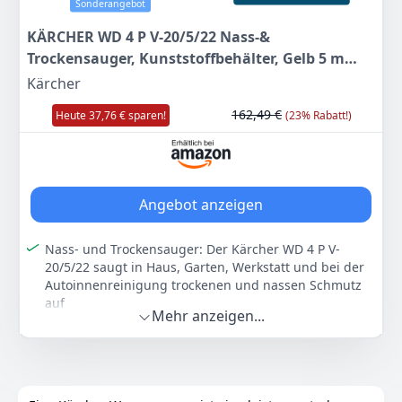
EIGENSCHAFTEN: 3/4" (24,12 mm) Innengewinde x
Sonderangebot
3/4" (26,44 mm) Außengewinde / max. 12 bar / max.
KÄRCHER WD 4 P V-20/5/22 Nass-&
60°C
Trockensauger, Kunststoffbehälter, Gelb 5 m
LIEFERUMFANG: 1 Wasserfilter
Kabel, 2,2 m Saugschlauch, mit
Kärcher
Farbe
Hersteller
Gewicht
Gerätesteckdose, Clips-Bodendüse, „Pull &
-
VARIOSAN
-
162,49 €
Heute 37,76 € sparen!
(23% Rabatt!)
Push“-Verschlusssystem, Gelb
9
95 €
Anzeigen
Angebot anzeigen
Nass- und Trockensauger: Der Kärcher WD 4 P V-
20/5/22 saugt in Haus, Garten, Werkstatt und bei der
Autoinnenreinigung trockenen und nassen Schmutz
auf
Mehr anzeigen...
Flachfaltenfilter: Dank des Flachfaltenfilters kann man
ohne Filterwechsel zwischen Nass- und
Trockensaugen wechseln. Der Filter lässt sich schnell
und ohne Schmutzkontakt austauschen
Mit Steckdose: An die Steckdose mit