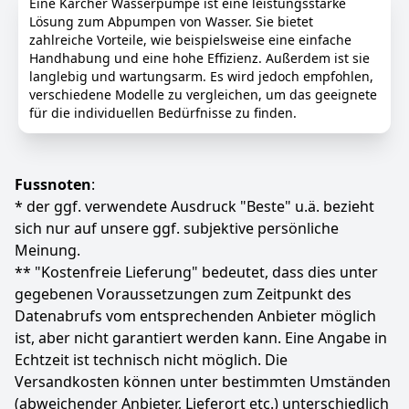
Eine Kärcher Wasserpumpe ist eine leistungsstarke
Ein-/Ausschaltautomatik lassen sich Elektrowerkzeuge
Lösung zum Abpumpen von Wasser. Sie bietet
wie Säge oder Schleifmaschine anschließen, um
zahlreiche Vorteile, wie beispielsweise eine einfache
Holzstaub oder Späne direkt abzusaugen
Handhabung und eine hohe Effizienz. Außerdem ist sie
Praktische Blasfunktion: Wenn Saugen nicht möglich
langlebig und wartungsarm. Es wird jedoch empfohlen,
ist, zum Beispiel bei der Reinigung von Kiesbeeten,
verschiedene Modelle zu vergleichen, um das geeignete
lässt sich der Schmutz mit der Blasfunktion einfach
für die individuellen Bedürfnisse zu finden.
wegpusten
Lieferumfang: Kärcher Nass-/Trockensauger WD 4 P V-
20/5/22, 2 Saugrohre, 2,2-m-Saugschlauch,
Fussnoten
:
Bodendüse, Fugendüse, Adapter für
* der ggf. verwendete Ausdruck "Beste" u.ä. bezieht
Elektrowerkzeuge, Flachfaltenfilter und
Vliesfilterbeutel
sich nur auf unsere ggf. subjektive persönliche
Meinung.
Farbe
Hersteller
Gewicht
** "Kostenfreie Lieferung" bedeutet, dass dies unter
Gelb
KÄRCHER
8,67 kg
gegebenen Voraussetzungen zum Zeitpunkt des
124
Datenabrufs vom entsprechenden Anbieter möglich
73 €
ist, aber nicht garantiert werden kann. Eine Angabe in
UVP:
162,49 €
-23%
Echtzeit ist technisch nicht möglich. Die
Anzeigen
Versandkosten können unter bestimmten Umständen
(abweichender Anbieter, Lieferort etc.) unterschiedlich