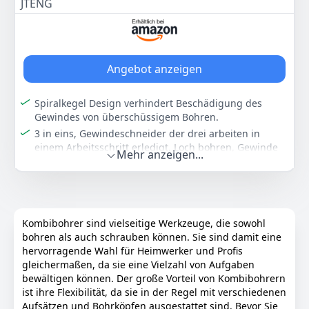
Senker Werkzeuge Bohrer Bit Set
JTENG
Perfekt kompatibel: Dank des 6,3 mm (1/4"")
Maschinengewindebohrer Drill Bits Satz
sechskantschafts sind die gewindeschneider bohrer
Edelstahl HSS
mit akkuschraubern, bohrmaschinen und
schlagschraubern kompatibel, jede größe ist klar
gekennzeichnet – für schnelle identifikation und
Angebot anzeigen
einfache handhabung.
Verpackungsinhalt: Du wirst bekommen M3 M4 M5
Spiralkegel Design verhindert Beschädigung des
M6 M8 M10 gewindeschneider set, das set wird in
Gewindes von überschüssigem Bohren.
einer robusten, tragbaren box geliefert, die scharfen
3 in eins, Gewindeschneider der drei arbeiten in
schneidkanten und die präzise verarbeitung sorgen
einem Arbeitsschritt erledigt. Loch bohren, Gewinde
für sauberes arbeiten und lange lebensdauer ohne
Mehr anzeigen...
schneiden, Senken.
vorzeitigen verschleiß.
Hohe Härte,Schneller Austausch Verbundmembran,
Farbe
Hersteller
Gewicht
verwendet drill Prinzip kantig.
-
Puasok
-
Selbst Zentrierspitze,man braucht kein Vorbohren
Zentrum Bohren oder Ankörnen.
Kombibohrer sind vielseitige Werkzeuge, die sowohl
8
99 €
bohren als auch schrauben können. Sie sind damit eine
Paket enthalten: 6x Bohrer-Senker ( M3、M4、M5、
hervorragende Wahl für Heimwerker und Profis
M6、M8、M10 )
gleichermaßen, da sie eine Vielzahl von Aufgaben
Anzeigen
Farbe
Hersteller
Gewicht
bewältigen können. Der große Vorteil von Kombibohrern
gold
JTENG
-
ist ihre Flexibilität, da sie in der Regel mit verschiedenen
Aufsätzen und Bohrköpfen ausgestattet sind. Bevor Sie