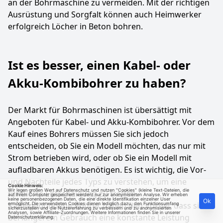
an der Bohrmaschine zu vermeiden. Mit der richtigen
Ausrüstung und Sorgfalt können auch Heimwerker
erfolgreich Löcher in Beton bohren.
Ist es besser, einen Kabel- oder
Akku-Kombibohrer zu haben?
Der Markt für Bohrmaschinen ist übersättigt mit
Angeboten für Kabel- und Akku-Kombibohrer. Vor dem
Kauf eines Bohrers müssen Sie sich jedoch
entscheiden, ob Sie ein Modell möchten, das nur mit
Strom betrieben wird, oder ob Sie ein Modell mit
aufladbaren Akkus benötigen. Es ist wichtig, die Vor-
und Nachteile jedes Typs zu verstehen, um eine
Cookie Hinweis:
Wir legen großen Wert auf Datenschutz und nutzen "Cookies" (kleine Text-Dateien, die
fundierte Entscheidung zu treffen.
auf Ihrem Computer gespeichert werden) nur zur anonymisierten Analyse. Wir erheben
keine personenbezogenen Daten, die eine direkte Identifikation einzelner User
Ok
Kabelgebundene Bohrer haben den Vorteil, dass sie
ermöglicht. Die verwendeten Cookies dienen lediglich dazu, den Funktionsumfang
sicherzustellen und die Nutzererfahrung zu verbessern und zu anonymisierten
Analysen, sowie Affiliate-Zuordnungen. Weitere Informationen finden Sie in unserer
bei längerem Gebrauch eine konstante Leistung
Datenschutzerklärung
.