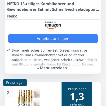
NEIKO 13-teiliges Kombibohrer und
Gewindebohrer-Set mit Schnellwechseladapter,
SAE (6-32NC bis 1/4-20NC) und metrischem
Neiko
Bohrer-Set (M3 auf M10)
Angebot anzeigen
3-in-1 metrisches Bohrer-Set: Dieses innovative
Bohrer- und Gewindebohrer-Set erledigt drei
Aufgaben in einem, was jeder Arbeit Geschwindigkeit
und Effizienz verleiht. Jedes Bit Stück bietet Bohren,
Mehr anzeigen...
Gewindebohren und Versenken für eine schnelle und
vollständige Arbeit.
1/4-Zoll-Sechskantschaft: Jeder Bit verfügt über einen
Preissieger
praktischen 1/4-Zoll-Sechskantschaft mit einem
Preissieger
konischen Ende, um Überschneiden zu verhindern
2
1,3
und übergroße Löcher zu minimieren. Dieses
Gewindebohrerset beinhaltet auch einen
Schnellwechseladapter für müheloses Bitwechseln.
sehr gut