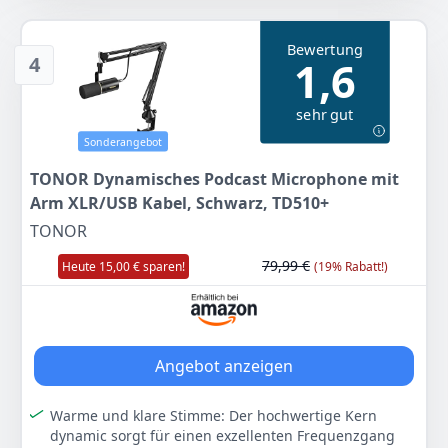
UVP:
74,99 €
-37%
Class Compliant - wird sofort vom Rechner erkannt
3,5 mm Kopfhörerausgang (stereo) mit
Bewertung
4
1,6
Lautstärkeregler
Anzeigen
Integrierter DSP mit APHEX Audio Processing
Schwenkbares Mikrofongehäuse mit Gabelhalterung
sehr gut
und abnehmbarer magnetischer Tischsockel
Sonderangebot
Ideal für eine Vielzahl von Anwendungen: von
Podcasts und Musikaufnahmen bis hin zu Zoom-
TONOR Dynamisches Podcast Microphone mit
Gesprächen
Arm XLR/USB Kabel, Schwarz, TD510+
Farbe
Hersteller
Gewicht
TONOR
Schwarz
RØDE
585 g
79,99 €
Heute 15,00 € sparen!
(19% Rabatt!)
86
00 €
Anzeigen
Angebot anzeigen
Warme und klare Stimme: Der hochwertige Kern
dynamic sorgt für einen exzellenten Frequenzgang