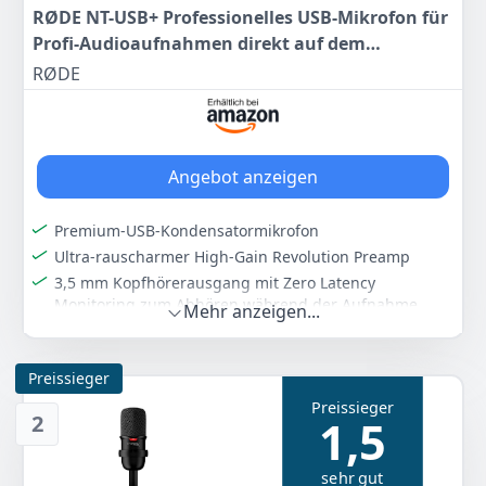
RØDE NT-USB+ Professionelles USB-Mikrofon für
Profi-Audioaufnahmen direkt auf dem
Computer oder Mobilgerät, schwarz
RØDE
Angebot anzeigen
Premium-USB-Kondensatormikrofon
Ultra-rauscharmer High-Gain Revolution Preamp
3,5 mm Kopfhörerausgang mit Zero Latency
Monitoring zum Abhören während der Aufnahme
Mehr anzeigen...
oder des Streamings
Integrierter DSP mit APHEX Audio Processing,
aktivierbar über Gratis-Software RØDE Connect
Preissieger
Ideal für eine Vielzahl von Anwendungen: von
Preissieger
2
1,5
Podcasts und Musikaufnahmen bis hin zu Zoom-
Gesprächen
sehr gut
Farbe
Hersteller
Gewicht