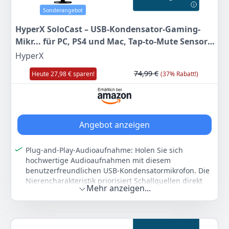
schwarz
RØDE
540 g
Sonderangebot
HyperX SoloCast – USB-Kondensator-Gaming-
151
99 €
Mikr... für PC, PS4 und Mac, Tap-to-Mute Sensor,
Kardioid Richtcharakteristik, Gaming,
HyperX
Anzeigen
Streaming, Podcasts, Twitch, YouTube, Discord,
74,99 €
Heute 27,98 € sparen!
(37% Rabatt!)
Schwarz
Angebot anzeigen
Plug-and-Play-Audioaufnahme: Holen Sie sich
hochwertige Audioaufnahmen mit diesem
benutzerfreundlichen USB-Kondensatormikrofon. Die
Nierencharakteristik priorisiert Schallquellen direkt
Mehr anzeigen...
vor dem Mikrofon
Tap-to-Mute-Sensor mit LED-Statusanzeige: Tippen Sie
zum Stummschalten einfach auf die Oberseite des
Mikrofons, und die charakteristische LED-Anzeige