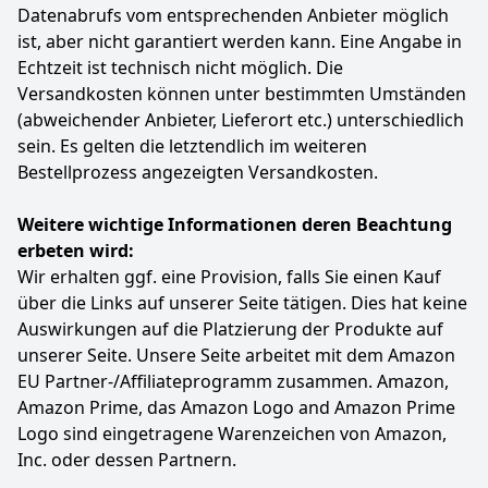
verbesserte Pop Filter und das hochwertige Metall
Datenabrufs vom entsprechenden Anbieter möglich
sind besonders langlebig.
ist, aber nicht garantiert werden kann. Eine Angabe in
Lieferumfang: 1 x USB Kondensatormikrofon, 1 x
Echtzeit ist technisch nicht möglich. Die
Auslegerarm, 1 x Tischklemme, 1 x Stoßdämpfer, 1 x
Versandkosten können unter bestimmten Umständen
Popfilter, 1 x USB-Kabel, 1 x Handbuch.
(abweichender Anbieter, Lieferort etc.) unterschiedlich
Farbe
Hersteller
Gewicht
sein. Es gelten die letztendlich im weiteren
RGB
TONOR
1 kg
Bestellprozess angezeigten Versandkosten.
40
99 €
Weitere wichtige Informationen deren Beachtung
Statt:
49,99 €
-18%
erbeten wird:
Wir erhalten ggf. eine Provision, falls Sie einen Kauf
Anzeigen
über die Links auf unserer Seite tätigen. Dies hat keine
Auswirkungen auf die Platzierung der Produkte auf
unserer Seite. Unsere Seite arbeitet mit dem Amazon
EU Partner-/Affiliateprogramm zusammen. Amazon,
Amazon Prime, das Amazon Logo and Amazon Prime
Logo sind eingetragene Warenzeichen von Amazon,
Inc. oder dessen Partnern.