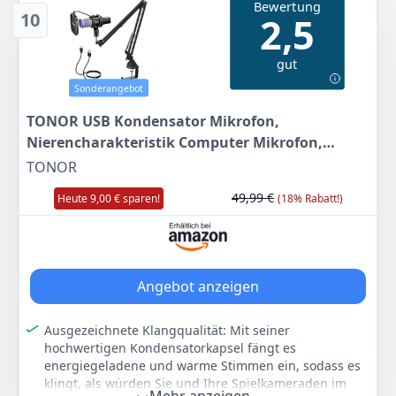
Bewertung
die Isolation der gewünschten Schallquelle
10
2,5
Die schwenkbare Stativhalterung mit Gewinde lässt
sich sicher befestigen und ermöglicht eine einfache
gut
und präzise Platzierung des Mikrofons
Sonderangebot
Farbe
Hersteller
Gewicht
Metallic
Audio-Technica
345 g
TONOR USB Kondensator Mikrofon,
Nierencharakteristik Computer Mikrofon,
92
00 €
Popfilter, für Konferenz, Streaming, Podcasting,
TONOR
Gaming, Twitch, für Laptop, Desktop PC, mit
49,99 €
Heute 9,00 € sparen!
(18% Rabatt!)
RGB, Mikrofonarm, TC30S+
Anzeigen
Angebot anzeigen
Ausgezeichnete Klangqualität: Mit seiner
hochwertigen Kondensatorkapsel fängt es
energiegeladene und warme Stimmen ein, sodass es
klingt, als würden Sie und Ihre Spielkameraden im