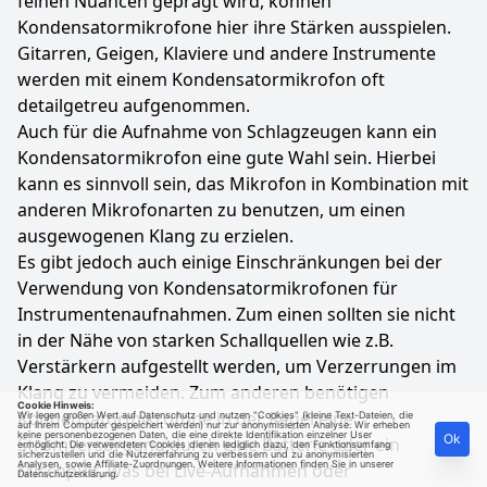
feinen Nuancen geprägt wird, können
Kondensatormikrofone hier ihre Stärken ausspielen.
Gitarren, Geigen, Klaviere und andere Instrumente
werden mit einem Kondensatormikrofon oft
detailgetreu aufgenommen.
Auch für die Aufnahme von Schlagzeugen kann ein
Kondensatormikrofon eine gute Wahl sein. Hierbei
kann es sinnvoll sein, das Mikrofon in Kombination mit
anderen Mikrofonarten zu benutzen, um einen
ausgewogenen Klang zu erzielen.
Es gibt jedoch auch einige Einschränkungen bei der
Verwendung von Kondensatormikrofonen für
Instrumentenaufnahmen. Zum einen sollten sie nicht
in der Nähe von starken Schallquellen wie z.B.
Verstärkern aufgestellt werden, um Verzerrungen im
Klang zu vermeiden. Zum anderen benötigen
Cookie Hinweis:
Kondensatormikrofone in der Regel eine
Wir legen großen Wert auf Datenschutz und nutzen "Cookies" (kleine Text-Dateien, die
auf Ihrem Computer gespeichert werden) nur zur anonymisierten Analyse. Wir erheben
keine personenbezogenen Daten, die eine direkte Identifikation einzelner User
Ok
Stromversorgung durch eine Batterie oder ein
ermöglicht. Die verwendeten Cookies dienen lediglich dazu, den Funktionsumfang
sicherzustellen und die Nutzererfahrung zu verbessern und zu anonymisierten
Analysen, sowie Affiliate-Zuordnungen. Weitere Informationen finden Sie in unserer
Mischpult, was bei Live-Aufnahmen oder
Datenschutzerklärung
.