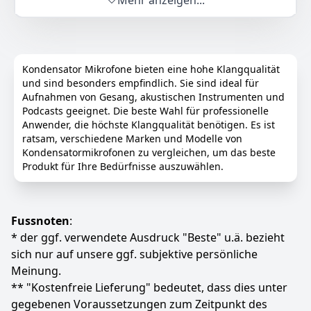
Mehr anzeigen...
selben Raum spielen. Die Nierencharakteristik ist
äußerst präzise und fängt die Stimme im Vordergrund
effektiv ein. Dieses Mikrofon ist eine gute Wahl für
Gamer.
Coole RGB Lichter: Die RGB Lichter wurde speziell fürs
Kondensator Mikrofone bieten eine hohe Klangqualität
Gaming entwickelt und sorgt für ein beeindruckendes
und sind besonders empfindlich. Sie sind ideal für
Spielerlebnis. Die automatisch wechselnden RGB-
Aufnahmen von Gesang, akustischen Instrumenten und
Lichter mit Atmungseffekt lassen Ihr Mikrofon extrem
Podcasts geeignet. Die beste Wahl für professionelle
cool aussehen. Genießen Sie die fantastischen
Anwender, die höchste Klangqualität benötigen. Es ist
Spieleffekte.
ratsam, verschiedene Marken und Modelle von
Plug & Play: Der Anschluss erfolgt über einen USB 2.0
Kondensatormikrofonen zu vergleichen, um das beste
Datenport, für den keine zusätzlichen Treiber
Produkt für Ihre Bedürfnisse auszuwählen.
erforderlich sind. Dieses USB-Mikrofon eignet sich
ideal für Gaming, Aufnahmen, YouTube, Streaming,
Podcasting oder Zoom/Skype Online Meetings.
Kompatibel mit Windows, Mac und Linux, PS4/5 (nicht
Fussnoten
:
mit Xbox kompatibel).
* der ggf. verwendete Ausdruck "Beste" u.ä. bezieht
Ausgezeichnetes Mikrofon Set: Der verstellbare
sich nur auf unsere ggf. subjektive persönliche
Auslegerarm lässt sich flexibel um 360° horizontal und
Meinung.
180° vertikal verstellen. Die verstärkte Klemme
** "Kostenfreie Lieferung" bedeutet, dass dies unter
vergrößert die Kontaktfläche zu Ihrem Schreibtisch,
gegebenen Voraussetzungen zum Zeitpunkt des
was die Stabilität erheblich verbessert. Der