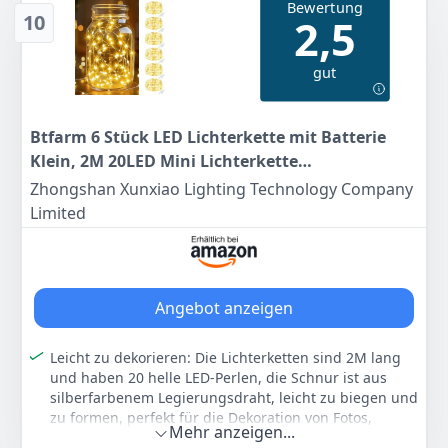
Farbe
Hersteller
Gewicht
Bewertung
Farbe
Hersteller
Gewicht
10
2,5
6 Pack Warm Weiß
BXROIU
100 g
Warmweiß
Ideen mit Herz
-
5
94 €
gut
4
97 €
Statt:
6,99 €
-15%
Anzeigen
Btfarm 6 Stück LED Lichterkette mit Batterie
Anzeigen
Klein, 2M 20LED Mini Lichterkette
Batteriebetrieben, Wasserdicht Lichterkette
Zhongshan Xunxiao Lighting Technology Company
Draht mit Knopfzelle für Weihnachten Hochzeit
Limited
Party Innen Deko, WarmWeiß
Angebot anzeigen
Leicht zu dekorieren: Die Lichterketten sind 2M lang
und haben 20 helle LED-Perlen, die Schnur ist aus
silberfarbenem Legierungsdraht, leicht zu biegen und
zu formen, perfekt für die Dekoration von Fotos,
Mehr anzeigen...
Kunsthandwerk, Bäumen, Blumen, Zweigen,