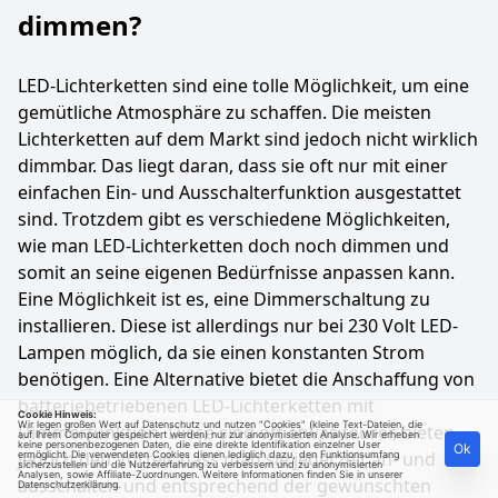
dimmen?
LED-Lichterketten sind eine tolle Möglichkeit, um eine
gemütliche Atmosphäre zu schaffen. Die meisten
Lichterketten auf dem Markt sind jedoch nicht wirklich
dimmbar. Das liegt daran, dass sie oft nur mit einer
einfachen Ein- und Ausschalterfunktion ausgestattet
sind. Trotzdem gibt es verschiedene Möglichkeiten,
wie man LED-Lichterketten doch noch dimmen und
somit an seine eigenen Bedürfnisse anpassen kann.
Eine Möglichkeit ist es, eine Dimmerschaltung zu
installieren. Diese ist allerdings nur bei 230 Volt LED-
Lampen möglich, da sie einen konstanten Strom
benötigen. Eine Alternative bietet die Anschaffung von
batteriebetriebenen LED-Lichterketten mit
Cookie Hinweis:
Wir legen großen Wert auf Datenschutz und nutzen "Cookies" (kleine Text-Dateien, die
Dimmerfunktion. Diese sind oft etwas teurer, bieten
auf Ihrem Computer gespeichert werden) nur zur anonymisierten Analyse. Wir erheben
keine personenbezogenen Daten, die eine direkte Identifikation einzelner User
Ok
jedoch den Vorteil, dass man sie jederzeit an- und
ermöglicht. Die verwendeten Cookies dienen lediglich dazu, den Funktionsumfang
sicherzustellen und die Nutzererfahrung zu verbessern und zu anonymisierten
Analysen, sowie Affiliate-Zuordnungen. Weitere Informationen finden Sie in unserer
ausschalten und entsprechend der gewünschten
Datenschutzerklärung
.