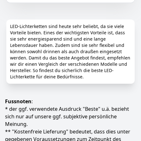
Girlanden, Schlafzimmern und überall sonst, wo Sie
auf Geburtstagsfeiern, Halloween, Weihnachten,
Hochzeiten dekorieren möchten
Wasserdichtes Design: Die Lichterketten sind nach
LED-Lichterketten sind heute sehr beliebt, da sie viele
IP65 wasserdicht und für den Innen- und
Vorteile bieten. Eines der wichtigsten Vorteile ist, dass
Außenbereich geeignet, so dass Sie sich keine Sorgen
sie sehr energiesparend sind und eine lange
über Feuchtigkeit, Wetterschäden oder Kurzschlüsse
Lebensdauer haben. Zudem sind sie sehr flexibel und
machen müssen. Hinweis: Nur die Lichterketten sind
können sowohl drinnen als auch draußen eingesetzt
wasserdicht, die Batterie ist nicht wasserdicht
werden. Damit du das beste Angebot findest, empfehlen
Sicher und stabil: Die Lichterketten werden mit 2 x
wir dir einen Vergleich der verschiedenen Modelle und
CR2032-Batterien (im Lieferumfang enthalten)
Hersteller. So findest du sicherlich die beste LED-
betrieben, die eine sichere, niedrige Spannung
Lichterkette für deine Bedürfnisse.
aufweisen und direkt mit der Hand berührt werden
können. Die LED-Perlen und die weichen Silberdrähte
überhitzen sich nicht, wenn sie in Gebrauch sind, was
sie ideal für Heimwerker und Handwerker macht und
Fussnoten
:
eine sicherere Lichtdekoration ermöglicht
* der ggf. verwendete Ausdruck "Beste" u.ä. bezieht
Lange Batterielebensdauer: Jede Lichterkette wird mit
sich nur auf unsere ggf. subjektive persönliche
Batterien geliefert, Sie brauchen keine zusätzlichen
Meinung.
Batterien zu kaufen. Sie leuchten 48-72 Stunden lang.
** "Kostenfreie Lieferung" bedeutet, dass dies unter
Wenn die Batterien in der Lichterkette leer sind,
gegebenen Voraussetzungen zum Zeitpunkt des
können Sie mit dem mitgelieferten Schraubendreher