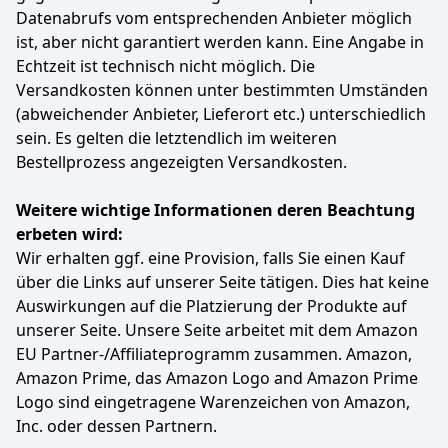
das Batteriefach öffnen und die Batterien
Datenabrufs vom entsprechenden Anbieter möglich
austauschen
ist, aber nicht garantiert werden kann. Eine Angabe in
Einzigartiges Design: Anders als die vorherigen
Echtzeit ist technisch nicht möglich. Die
Lichterketten ist diese Lichterkette als kleine Vase mit
Versandkosten können unter bestimmten Umständen
einem schönen und unauffälligen Aussehen gestaltet,
(abweichender Anbieter, Lieferort etc.) unterschiedlich
der Schalterknopf ist durch ein isoliertes Stück aus
sein. Es gelten die letztendlich im weiteren
dem vorherigen Kratzerstück ersetzt, das isolierte
Stück mit kleinen Löchern kann an der Wand, auf der
Bestellprozess angezeigten Versandkosten.
Veranda, an den Fensterhaken aufgehängt werden,
was praktisch für die Dekoration des ganzen Hauses
Weitere wichtige Informationen deren Beachtung
ist
erbeten wird:
Farbe
Hersteller
Gewicht
Wir erhalten ggf. eine Provision, falls Sie einen Kauf
Warmweiß
btfarm
-
über die Links auf unserer Seite tätigen. Dies hat keine
Auswirkungen auf die Platzierung der Produkte auf
6
99 €
unserer Seite. Unsere Seite arbeitet mit dem Amazon
EU Partner-/Affiliateprogramm zusammen. Amazon,
Anzeigen
Amazon Prime, das Amazon Logo and Amazon Prime
Logo sind eingetragene Warenzeichen von Amazon,
Inc. oder dessen Partnern.