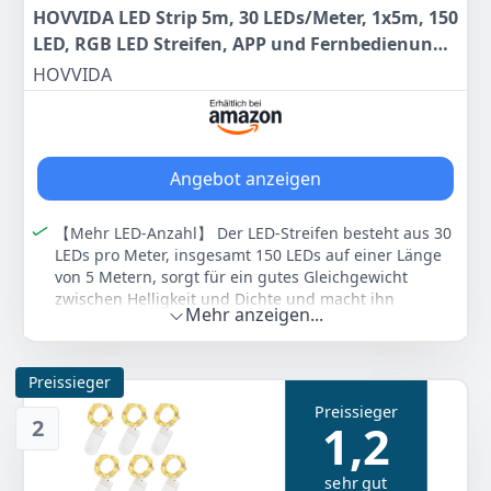
HOVVIDA LED Strip 5m, 30 LEDs/Meter, 1x5m, 150
LED, RGB LED Streifen, APP und Fernbedienung,
Musikmodus, Timing-Modus, LED für Zimmer,
HOVVIDA
Wohnzimmer, Küche, Schlafzimmer, Bar, Party
Angebot anzeigen
【Mehr LED-Anzahl】 Der LED-Streifen besteht aus 30
LEDs pro Meter, insgesamt 150 LEDs auf einer Länge
von 5 Metern, sorgt für ein gutes Gleichgewicht
zwischen Helligkeit und Dichte und macht ihn
Mehr anzeigen...
vielseitig für dekorative und funktionale Zwecke. Die
RGB-LED verfügt über 16 Millionen Farben, die Sie
über die App auswählen können.
Preissieger
【Musik- und Mikrofonmodus】 Der LED-Streifen
Preissieger
verfügt über einen Musikmodus und ein eingebautes
2
1,2
Mikrofon. Der LED-Streifen kann je nach Rhythmus der
Musik seine Farbe ändern. Egal, ob Sie eine Party
veranstalten, zu Hause entspannen oder das Festival
sehr gut