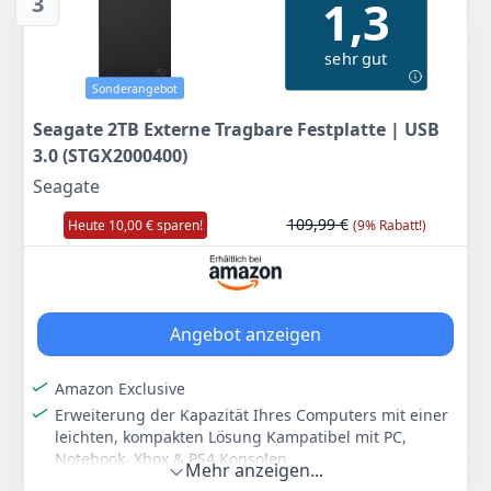
3
1,3
entworfen.
Genießen Sie langfristige Sicherheit mit der im
sehr gut
Lieferumfang enthaltenen beschränkten 3-Jahres-
Garantie und dem Rescue-Dienst zur
Sonderangebot
Datenwiederherstellung für 3 Jahre.
Seagate 2TB Externe Tragbare Festplatte | USB
Farbe
Hersteller
Gewicht
3.0 (STGX2000400)
Moon Silver
Seagate
200 g
Seagate
112
99 €
109,99 €
Heute 10,00 € sparen!
(9% Rabatt!)
UVP:
131,99 €
-14%
Anzeigen
Angebot anzeigen
Amazon Exclusive
Erweiterung der Kapazität Ihres Computers mit einer
leichten, kompakten Lösung Kampatibel mit PC,
Notebook, Xbox & PS4 Konsolen
Mehr anzeigen...
Sofortige Plug-and-Play-PC-Kompatibilität; Einfache