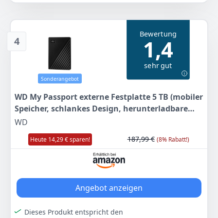
Drag-and-Drop-Funktionalität
Schnelle Übertragung von Dateien mit USB 30
(abwärtskompatibel mit USB 20)
Bewertung
4
1,4
Dieses Produkt exklusiv bei Amazon kaufen
Farbe
Hersteller
Gewicht
sehr gut
Schwarz Matt
Seagate
190 g
Sonderangebot
99
99 €
WD My Passport externe Festplatte 5 TB (mobiler
Statt:
109,99 €
-9%
Speicher, schlankes Design, herunterladbare
Software, automatische Backups,
WD
Anzeigen
Passwortschutz) Schwarz - auch kompatibel mit
187,99 €
Heute 14,29 € sparen!
(8% Rabatt!)
PC, Xbox und PS4
Angebot anzeigen
Dieses Produkt entspricht den