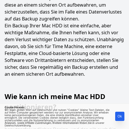
diese an einem sicheren Ort aufbewahren, um
sicherzustellen, dass Sie im Falle eines Datenverlustes
auf das Backup zugreifen können.
Ein Backup Ihrer Mac HDD ist eine einfache, aber
wichtige Maßnahme, die Ihnen helfen kann, sich vor
dem Verlust wichtiger Daten zu schützen. Unabhängig
davon, ob Sie sich für Time Machine, eine externe
Festplatte, eine Cloud-basierte Lösung oder eine
Software von Drittanbietern entscheiden, stellen Sie
sicher, dass Sie regelmäßig ein Backup erstellen und
an einem sicheren Ort aufbewahren.
Wie kann ich meine Mac HDD
partitionieren?
Cookie Hinweis:
Wir legen großen Wert auf Datenschutz und nutzen "Cookies" (kleine Text-Dateien, die
auf Ihrem Computer gespeichert werden) nur zur anonymisierten Analyse. Wir erheben
keine personenbezogenen Daten, die eine direkte Identifikation einzelner User
Ok
ermöglicht. Die verwendeten Cookies dienen lediglich dazu, den Funktionsumfang
sicherzustellen und die Nutzererfahrung zu verbessern und zu anonymisierten
Macs sind berühmt für ihr schlankes und
Analysen, sowie Affiliate-Zuordnungen. Weitere Informationen finden Sie in unserer
Datenschutzerklärung
.