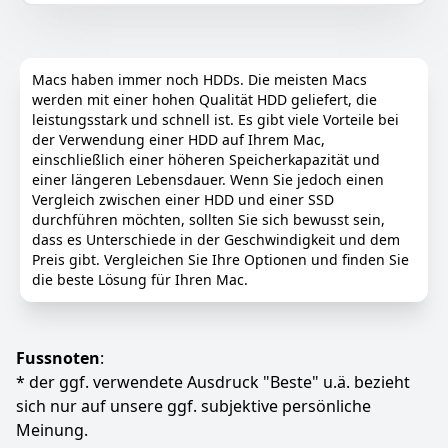
übertragen werden, da ein USB Speicher nicht die
Aufbewahrung von Gegenständen wie Ladegeräten,
nötige Geschwindigkeit bietet. Das Auslagern spart
Mäusen etc.
internen Speicher und gespeicherte XBOX SERIES X/S
Farbe
Hersteller
Gewicht
Titel können später schnell zurückkopiert werden.
Macs haben immer noch HDDs. Die meisten Macs
Schwarzer Stern
KIZUNA
430 g
Sie müssen keine Spiele von Xbox-Konsolen löschen,
werden mit einer hohen Qualität HDD geliefert, die
nur um Platz für neue zu schaffen – Sie können mehr
leistungsstark und schnell ist. Es gibt viele Vorteile bei
als 100 Spiele auf dem 5TB großen tragbaren
20
69 €
der Verwendung einer HDD auf Ihrem Mac,
externen Festplattenspeicher speichern
Statt:
21,59 €
-4%
einschließlich einer höheren Speicherkapazität und
USB 3.0 sorgt für ein unschlagbares Gaming-Erlebnis
einer längeren Lebensdauer. Wenn Sie jedoch einen
– als würden Sie die Festplatte Ihrer Konsole nutzen
Vergleich zwischen einer HDD und einer SSD
Anzeigen
Durch Plug-and-Play-Einrichtung sind Sie binnen
durchführen möchten, sollten Sie sich bewusst sein,
Sekunden mitten im Spiel
dass es Unterschiede in der Geschwindigkeit und dem
Preis gibt. Vergleichen Sie Ihre Optionen und finden Sie
Da sie besonders kompakt ist und ohne Stromkabel
die beste Lösung für Ihren Mac.
auskommt, ist sie ideal für Ihr Wohnzimmer und lässt
sich auch problemlos zu Freunden mitnehmen
Farbe
Hersteller
Gewicht
Weiß
Seagate
240 g
Fussnoten
:
* der ggf. verwendete Ausdruck "Beste" u.ä. bezieht
173
99 €
sich nur auf unsere ggf. subjektive persönliche
Meinung.