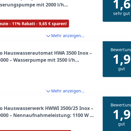
1,6
serungspumpe mit 2000 l/h
menge – Ideal für 1-2 Regner – 450 W, 3
sehr gut
0 m Förderhöhe
ute - 11% Rabatt - 9,65 € sparen!
Mehr anzeigen...
Bewertun
o Hauswasserautomat HWA 3500 Inox –
1,9
000 – Wasserpumpe mit 3500 l/h
menge – Ideal für 1-2 Regner – 1100 W, 4,
gut
 45 m Förderhöhe
Mehr anzeigen...
Bewertun
o Hauswasserwerk HWWI 3500/25 Inox –
1,9
0000 – Nennaufnahmeleistung: 1100 W –
ördermenge: 3500 l/h – Ideal für 1-2
gut
 – Max. Förderhöhe: 45 m – 4, 5 bar