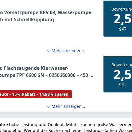
Bewertun
o Vorsatzpumpe BPV 03, Wasserpumpe
2,5
/h mit Schnellkupplung
gut
Mehr anzeigen...
Bewertun
o Flachsaugende Klarwasser-
2,5
umpe TPF 6600 SN – 0250660006 – 450 W
erpumpe mit 5 m Eintauchtiefe – Inkl.
gut
adapter
ute - 15% Rabatt - 14,98 € sparen!
Mehr anzeigen...
re hohe Leistung und Qualität. Mit ihr können große Wassermeng
nd langlebig. Wer auf der Suche nach einer leistungsstarken Wasse