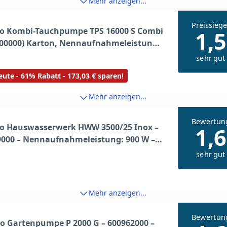
Mehr anzeigen...
Preissiege
o Kombi-Tauchpumpe TPS 16000 S Combi
1,5
600000) Karton, Nennaufnahmeleistung:
 Max. Fördermenge: 16000 l/h, Max.
sehr gut
höhe: 9.5 m
ute - 61% Rabatt - 173,03 € sparen!
Mehr anzeigen...
Bewertun
o Hauswasserwerk HWW 3500/25 Inox –
1,6
9000 – Nennaufnahmeleistung: 900 W –
ördermenge: 3500 l/h – Ideal für 1-2
sehr gut
 – Max. Förderhöhe: 45 m – 4, 5 bar
Mehr anzeigen...
Bewertun
o Gartenpumpe P 2000 G – 600962000 –