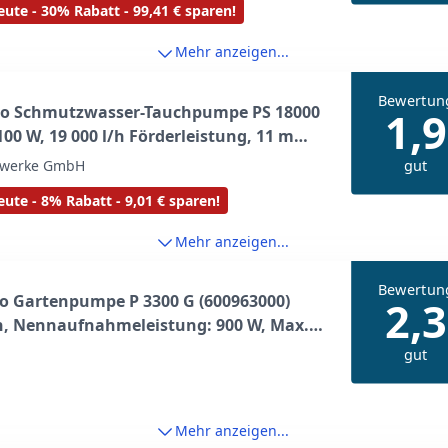
ute - 30% Rabatt - 99,41 € sparen!
Mehr anzeigen...
Bewertun
o Schmutzwasser-Tauchpumpe PS 18000
1,9
100 W, 19 000 l/h Förderleistung, 11 m
höhe – Edelstahlgehäuse,
gut
werke GmbH
atischer Schwimmerschalter,
ute - 8% Rabatt - 9,01 € sparen!
stschutz – 10 m Netzkabel
Mehr anzeigen...
Bewertun
o Gartenpumpe P 3300 G (600963000)
2,3
n, Nennaufnahmeleistung: 900 W, Max.
menge: 3300 l/h, Max. Förderhöhe: 45 m
gut
Mehr anzeigen...