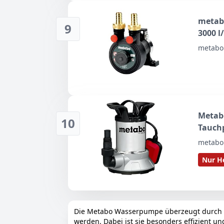
metab
9
3000 l
metabo
Metab
10
Tauchp
– Wass
metabo
Multi
Nur He
Die Metabo Wasserpumpe überzeugt durch ih
werden. Dabei ist sie besonders effizient u