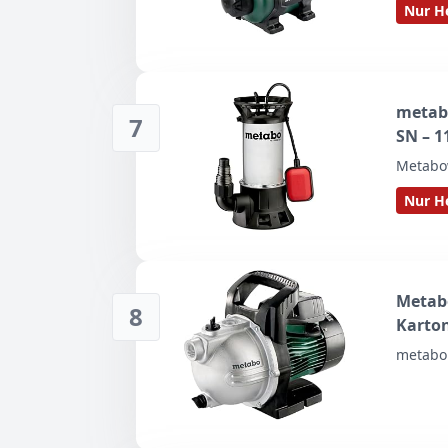
Nur He
metab
7
SN – 1
Förder
Metabo
autom
Nur He
Überla
Metab
8
Karto
Förder
metabo