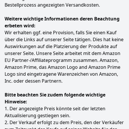
Bestellprozess angezeigten Versandkosten.
Unglaublich schnelles und flüssiges Display: Das
Display bietet eine Bildwiederholung von 240 Hz und
deckt 100 % des DCI-P3-Farbraums ab, sodass Sie ein
Weitere wichtige Informationen deren Beachtung
lebendiges Spielerlebnis genießen können. Das 16:10
erbeten wird:
Verhältnis ermöglicht es Ihnen, das komfortabelste
Wir erhalten ggf. eine Provision, falls Sie einen Kauf
Seherlebnis sowohl für Spiele als auch für andere
über die Links auf unserer Seite tätigen. Dies hat keine
Anwendungen zu genießen.
Auswirkungen auf die Platzierung der Produkte auf
Die Pulse-Serie verfügt über eine neue 24-Zonen-RGB-
Tastatur mit LED-beleuchteten "WASD"-Tasten und
unserer Seite. Unsere Seite arbeitet mit dem Amazon
speziell entwickelten Tastenkappen. Genießen Sie eine
EU Partner-/Affiliateprogramm zusammen. Amazon,
farbintensivere Beleuchtung mit nahezu endlosen
Amazon Prime, das Amazon Logo and Amazon Prime
Farbkombinationen und anpassbaren Profilen!
Logo sind eingetragene Warenzeichen von Amazon,
Größere Bandbreite. Weniger Latenz. Vorteile von
Inc. oder dessen Partnern.
Teilen. Die Pulse-Serie unterstützt sowohl PCIe Gen 4
SSD als auch DDR5-Speicher.
Bitte beachten Sie zudem folgende wichtige
Holen Sie sich alle Vorteile: Das exklusive MSI Center
hilft Ihnen, Ihren MSI Laptop nach Belieben zu
Hinweise:
steuern und anzupassen.
1. Der angezeigte Preis könnte seit der letzten
Shutter Webcam Pulse A17 AI+ fügt einen Webcam-
Aktualisierung gestiegen sein.
Auslöser hinzu, mit dem Benutzer die Kamera
2. Der Verkauf erfolgt zu dem Preis, den der Verkäufer
physisch sperren können, um die Privatsphäre zu