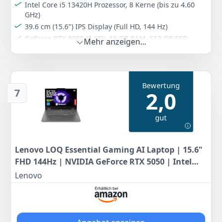
Intel Core i5 13420H Prozessor, 8 Kerne (bis zu 4.60
GHz)
1.899
00 €
39.6 cm (15.6") IPS Display (Full HD, 144 Hz)
GeForce RTX 3050 (4 GB), 16 GB RAM, 512 GB SSD
Mehr anzeigen...
Anzeigen
Wi-Fi 6E, 1 x HDMI, 3 x USB3.0
kein Betriebssystem, Akkulaufzeit bis 4 h, 1.9 kg
Farbe
Hersteller
Gewicht
Bewertung
Grau
MSI
0 g
7
2,0
829
90 €
gut
Anzeigen
Lenovo LOQ Essential Gaming AI Laptop | 15.6"
FHD 144Hz | NVIDIA GeForce RTX 5050 | Intel
Core i5-13450HX | 16GB RAM | 512GB SSD |
Lenovo
Windows 11 | QWERTZ | Weiss-beleuchtet | Grau
| 3 Monate Game Pass