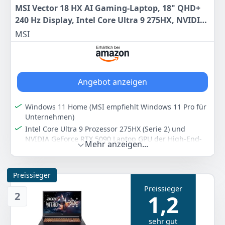
MSI Vector 18 HX AI Gaming-Laptop, 18" QHD+
240 Hz Display, Intel Core Ultra 9 275HX, NVIDIA
GeForce RTX 5090, 32 GB RAM, 2 TB SSD,
MSI
Windows 11 Home, QWERTZ Tastatur, Cosmos
Grau, A2XWJG-657
Angebot anzeigen
Windows 11 Home (MSI empfiehlt Windows 11 Pro für
Unternehmen)
Intel Core Ultra 9 Prozessor 275HX (Serie 2) und
NVIDIA GeForce RTX 5090 Laptop GPU der High-End-
Mehr anzeigen...
Klasse
Für High-End-Gaming oder als Grafik-Workstation für
anspruchsvolle Video-, Design- oder
Preissieger
Konstruktionsanwendungen
Preissieger
Hochauflösender QHD plus (2.560 x 1.600 Pixel)
2
1,2
Bildschirm mit 240-Hz-Technik und erweitertem
Farbraum (100 Prozent DCI-P3)
sehr gut