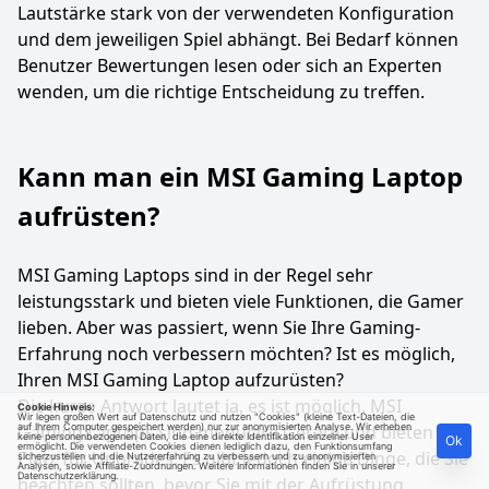
Lautstärke stark von der verwendeten Konfiguration
und dem jeweiligen Spiel abhängt. Bei Bedarf können
Benutzer Bewertungen lesen oder sich an Experten
wenden, um die richtige Entscheidung zu treffen.
Kann man ein MSI Gaming Laptop
aufrüsten?
MSI Gaming Laptops sind in der Regel sehr
leistungsstark und bieten viele Funktionen, die Gamer
lieben. Aber was passiert, wenn Sie Ihre Gaming-
Erfahrung noch verbessern möchten? Ist es möglich,
Ihren MSI Gaming Laptop aufzurüsten?
Die kurze Antwort lautet ja, es ist möglich. MSI
Cookie Hinweis:
Wir legen großen Wert auf Datenschutz und nutzen "Cookies" (kleine Text-Dateien, die
Gaming Laptops sind modulare Geräte und bieten
auf Ihrem Computer gespeichert werden) nur zur anonymisierten Analyse. Wir erheben
keine personenbezogenen Daten, die eine direkte Identifikation einzelner User
Ok
ermöglicht. Die verwendeten Cookies dienen lediglich dazu, den Funktionsumfang
Platz für Upgrades. Es gibt jedoch einige Dinge, die Sie
sicherzustellen und die Nutzererfahrung zu verbessern und zu anonymisierten
Analysen, sowie Affiliate-Zuordnungen. Weitere Informationen finden Sie in unserer
Datenschutzerklärung
.
beachten sollten, bevor Sie mit der Aufrüstung