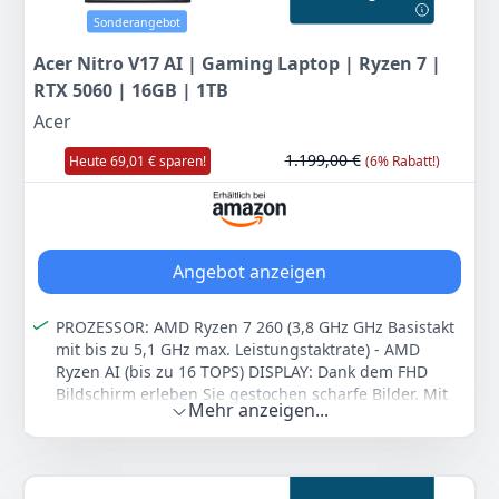
Ein detailliertes technisches Datenblatt finden Sie der
Bildergalerie
Sonderangebot
Farbe
Hersteller
Gewicht
Acer Nitro V17 AI | Gaming Laptop | Ryzen 7 |
Grau
MSI
3,6 kg
RTX 5060 | 16GB | 1TB
Acer
4.239
00 €
1.199,00 €
Heute 69,01 € sparen!
(6% Rabatt!)
Anzeigen
Angebot anzeigen
PROZESSOR: AMD Ryzen 7 260 (3,8 GHz GHz Basistakt
mit bis zu 5,1 GHz max. Leistungstaktrate) - AMD
Ryzen AI (bis zu 16 TOPS) DISPLAY: Dank dem FHD
Bildschirm erleben Sie gestochen scharfe Bilder. Mit
Mehr anzeigen...
der IPS Technologie genießen Sie kräftige Farben und
einen stabilen Blickwinkel. DISPLAYAUFLÖSUNG: 1.920
x 1.080 Pixel WEBCAM: HD Webcam FESTPLATTE: 1.000
GB PCIe Gen4 NVMe (SSD) ARBEITSSPEICHER: 16 GB