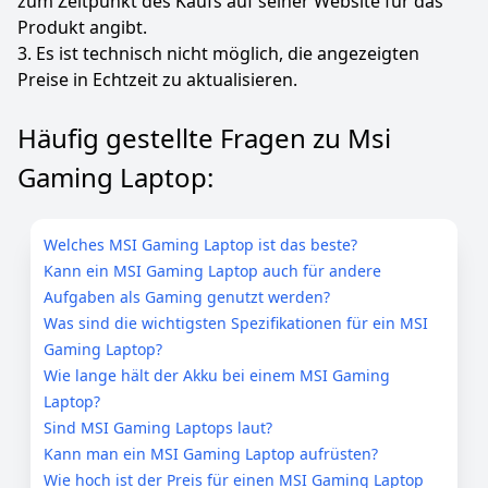
zum Zeitpunkt des Kaufs auf seiner Website für das
gewährleisten und zu bewahren.
Produkt angibt.
Farbe
Hersteller
Gewicht
3. Es ist technisch nicht möglich, die angezeigten
Schwarz
MSI
2,8 kg
Preise in Echtzeit zu aktualisieren.
2.099
09 €
Häufig gestellte Fragen zu Msi
Gaming Laptop:
Anzeigen
Welches MSI Gaming Laptop ist das beste?
Kann ein MSI Gaming Laptop auch für andere
Aufgaben als Gaming genutzt werden?
Was sind die wichtigsten Spezifikationen für ein MSI
Gaming Laptop?
Wie lange hält der Akku bei einem MSI Gaming
Laptop?
Sind MSI Gaming Laptops laut?
Kann man ein MSI Gaming Laptop aufrüsten?
Wie hoch ist der Preis für einen MSI Gaming Laptop