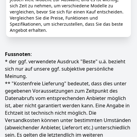
sie ideal für Anwendungen mit geringem
sich Zeit zu nehmen, um verschiedene Modelle zu
Stromverbrauch und langer Lebensdauer ist. Egal, ob
vergleichen, bevor Sie sich für einen Kauf entscheiden.
2.823
00 €
Sie sich mit kreativen Projekten beschäftigen, Spiele
Vergleichen Sie die Preise, Funktionen und
spielen oder komplexe Anwendungen ausführen, um
Spezifikationen, um sicherzustellen, dass Sie das beste
außergewöhnliche Effizienz und Zuverlässigkeit zu
Anzeigen
Angebot erhalten.
gewährleisten.
GeForce RTX 50 Series GPU für Laptops: Ausgestattet
mit NVIDIA Blackwell-Technologie bietet die GeForce
RTX 50 Series Laptop GPU revolutionäre Funktionen
Fussnoten
:
für Gamer und Creator. Die RTX 50-Serie ermöglicht
* der ggf. verwendete Ausdruck "Beste" u.ä. bezieht
neue Erfahrungen und eine erstklassige grafische
sich nur auf unsere ggf. subjektive persönliche
Wiedergabetreue. Multiplizieren Sie die Leistung mit
Meinung.
NVIDIA DLSS 4, alles in den dünnsten und
** "Kostenfreie Lieferung" bedeutet, dass dies unter
langlebigsten RTX-Laptops, die von Max-Q optimiert
wurden.
gegebenen Voraussetzungen zum Zeitpunkt des
MSI OverBoost-Technologie: Wenn extreme Workloads
Datenabrufs vom entsprechenden Anbieter möglich
alle CPU- und GPU-Ressourcen erfordern, bietet die
ist, aber nicht garantiert werden kann. Eine Angabe in
MSI OverBoost-Technologie kombinierte
Echtzeit ist technisch nicht möglich. Die
Spitzenleistung mit einer Gesamtausgangsleistung
Versandkosten können unter bestimmten Umständen
von 160 W.
(abweichender Anbieter, Lieferort etc.) unterschiedlich
MSI Laptops haben 2 Jahre Garantie, auch wenn sie
sein. Es gelten die letztendlich im weiteren
über Mehrwertsteuer gekauft werden!! !