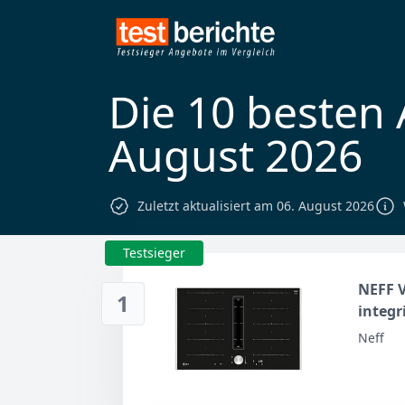
Die 10 besten
August 2026
Zuletzt aktualisiert am 06. August 2026
Testsieger
NEFF V
1
integr
Intuit
Neff
Luftse
Spülm
Edels