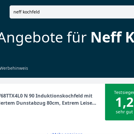
 Angebote für
Neff 
Werbehinweis
Testsiege
68TTX4L0 N 90 Induktionskochfeld mit
1,2
iertem Dunstabzug 80cm, Extrem Leise,
ive Flexzonen, Automatischer
sehr gut
nsor, Twist Pad, Filter
aschinenfest, Home Connect,
tahlrahmen