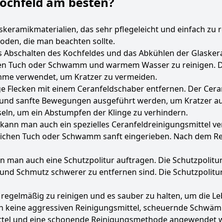
Kochfeld am besten?
laskeramikmaterialien, das sehr pflegeleicht und einfach zu
thoden, die man beachten sollte.
 das Abschalten des Kochfeldes und das Abkühlen der Glask
hen Tuch oder Schwamm und warmem Wasser zu reinigen. Da
mme verwendet, um Kratzer zu vermeiden.
e Flecken mit einem Ceranfeldschaber entfernen. Der Ceran
 und sanfte Bewegungen ausgeführt werden, um Kratzer auf
eln, um ein Abstumpfen der Klinge zu verhindern.
ann man auch ein spezielles Ceranfeldreinigungsmittel ve
ichen Tuch oder Schwamm sanft eingerieben. Nach dem Rein
 man auch eine Schutzpolitur auftragen. Die Schutzpolitur 
 und Schmutz schwerer zu entfernen sind. Die Schutzpolit
d regelmäßig zu reinigen und es sauber zu halten, um die L
an keine aggressiven Reinigungsmittel, scheuernde Schw
Mittel und eine schonende Reinigungsmethode angewendet 