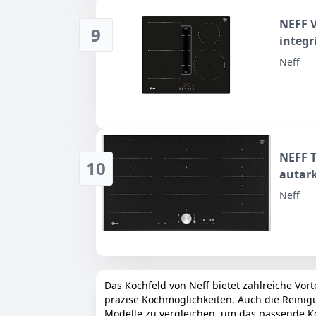
NEFF 
9
integ
auflie
Neff
Induct
Fettfil
NEFF T
10
autark
Twist 
Neff
Smart 
Das Kochfeld von Neff bietet zahlreiche Vor
präzise Kochmöglichkeiten. Auch die Reinigun
Modelle zu vergleichen, um das passende Koc