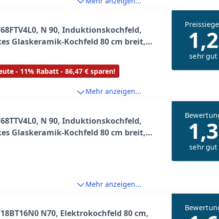
Mehr anzeigen...
Preissiege
68FTV4L0, N 90, Induktionskochfeld,
1,2
es Glaskeramik-Kochfeld 80 cm breit,
Pad, Flex Induction, Home Connect,
sehr gut
 Hood Automatic, Rahmenlos
ute - 11% Rabatt - 86,47 € sparen!
gend, Schwarz
Mehr anzeigen...
Bewertun
68TTV4L0, N 90, Induktionskochfeld,
1,3
es Glaskeramik-Kochfeld 80 cm breit,
Pad, Flex Induction, Home Connect,
sehr gut
Hood Automatic, aufliegend, Schwarz
Mehr anzeigen...
Bewertun
18BT16N0 N70, Elektrokochfeld 80 cm,