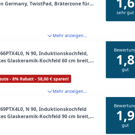
1,6
n Germany, TwistPad, Bräterzone für
 Bratgeschirr, Powerstufe für schnelle
sehr gut
isse, Glaskeramik, Autarkes Kochfeld,
tahlrahmen
Mehr anzeigen...
Bewertun
66PTX4L0, N 90, Induktionskochfeld,
1,8
es Glaskeramik-Kochfeld 60 cm breit,
Pad, Flex Induction, Home Connect,
gut
 Hood Automatic, flächenbündig,
ute - 8% Rabatt - 58,00 € sparen!
rz
Mehr anzeigen...
Bewertun
69PTX4L0, N 90, Induktionskochfeld
1,9
es Glaskeramik-Kochfeld 90 cm breit,
Pad, Flex Induction, Home Connect,
gut
 Hood Automatic, flächenbündig,