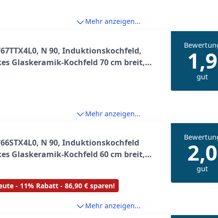
rz
Mehr anzeigen...
Bewertun
67TTX4L0, N 90, Induktionskochfeld,
1,9
es Glaskeramik-Kochfeld 70 cm breit,
Pad, Flex Induction, Home Connect,
gut
Hood Automatic, aufliegend, Schwarz
Mehr anzeigen...
Bewertun
66STX4L0, N 90, Induktionskochfeld
2,0
es Glaskeramik-Kochfeld 60 cm breit,
Pad, Flex Induction, Home Connect,
gut
Hood Automatic, aufliegend, Schwarz
ute - 11% Rabatt - 86,90 € sparen!
Mehr anzeigen...