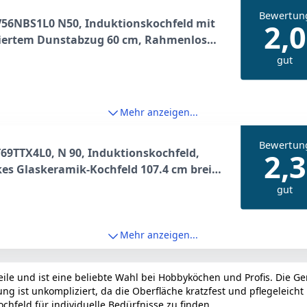
Bewertun
V56NBS1L0 N50, Induktionskochfeld mit
2,0
riertem Dunstabzug 60 cm, Rahmenlos
gend, Touch Control Bedienung, Combi
gut
ion, Hohe Absaugleistung, Pflegeleichte
ter, Extrem leise
Mehr anzeigen...
Bewertun
69TTX4L0, N 90, Induktionskochfeld,
2,3
es Glaskeramik-Kochfeld 107.4 cm breit,
Pad, Flex Induction, Home Connect,
gut
Hood Automatic, aufliegend, Schwarz
Mehr anzeigen...
teile und ist eine beliebte Wahl bei Hobbyköchen und Profis. Die G
g ist unkompliziert, da die Oberfläche kratzfest und pflegeleicht 
hfeld für individuelle Bedürfnisse zu finden.