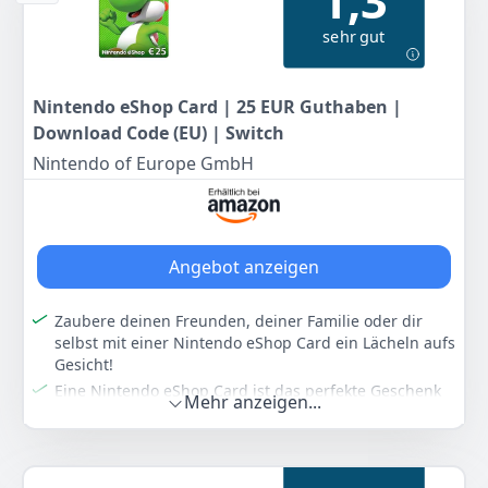
1,3
Wenn du den Nintendo eShop über deine Nintendo
sehr gut
Switch-Konsole aufrufst, findest du dort eine Vielzahl
von Spielen, die du direkt kaufen und herunterladen
kannst.
Nintendo eShop Card | 25 EUR Guthaben |
Du kannst dein Nintendo eShop-Guthaben mithilfe
Download Code (EU) | Switch
von Nintendo eShop Cards in Höhe der folgenden fünf
Beträge aufstocken: 15 €, 25 €, 50 €, 75 € und 100 €.
Nintendo of Europe GmbH
Bitte beachte, dass Preise im Nintendo eShop in der
Währung angezeigt werden, die der Einstellung des
Landes bzw. der Region deines Nintendo-Accounts
entsprechen.
Angebot anzeigen
Farbe
Hersteller
Gewicht
-
Nintendo
-
Zaubere deinen Freunden, deiner Familie oder dir
selbst mit einer Nintendo eShop Card ein Lächeln aufs
15
00 €
Gesicht!
Eine Nintendo eShop Card ist das perfekte Geschenk
Mehr anzeigen...
Anzeigen
für alle, die gerne Spaß haben und Spiele lieben!
Du kannst Nintendo eShop Cards als schnelle,
einfache und sichere Alternative zu Kreditkarten
verwenden, um Spiele und andere Inhalte im