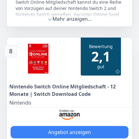
Switch Online-Mitgliedschaft kannst du eine Reihe
10
00 €
von Vorzügen auf deiner Nintendo Switch 2 und
Nintendo Switch genießen, darunter Online-Spiel,
Mehr anzeigen...
Spieleklassiker, exklusive Vorteile und mehr!
Anzeigen
Online-Spiel: Spiele im Team mit deinen Freunden
oder tritt gegen Rivalen aus aller Welt in Tausenden
von Titeln an, die diese Funktion unterstützen,
Bewertung
darunter Mario Kart 8 Deluxe, Animal Crossing: New
8
2,1
Horizons, EA Sports FC 25 und Minecraft!
Zugang zu 180+ Spieleklassikern: Erhalte Zugriff auf
gut
eine stetig wachsende Sammlung mit mehr als 180
NES-, Super NES- und Game Boy-Spieleklassikern,
darunter The Legend of Zelda, Super Mario World und
Tetris. In unterstützten Spielen kannst du dich lokal
Nintendo Switch Online Mitgliedschaft - 12
oder online mit Freunden messen oder dich mit ihnen
Monate | Switch Download Code
verbünden.
Nintendo
Exklusive Vorteile: Genieße eine Vielzahl an Vorteilen,
zum Beispiel kostenlose Probespiele, Nintendo Switch-
Game-Coupons, exklusive Spiele sowie physische
Produkte, die du nur als Nintendo Switch Online-
Mitglied kaufen kannst.
Angebot anzeigen
Zugang zu Nintendo Music: Nintendo-Videospielmusik