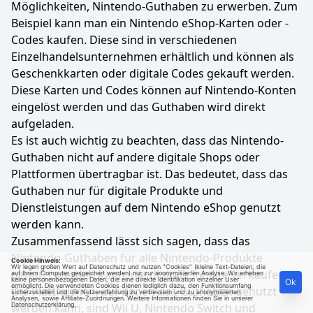
Möglichkeiten, Nintendo-Guthaben zu erwerben. Zum
Beispiel kann man ein Nintendo eShop-Karten oder -
Codes kaufen. Diese sind in verschiedenen
Einzelhandelsunternehmen erhältlich und können als
Geschenkkarten oder digitale Codes gekauft werden.
Diese Karten und Codes können auf Nintendo-Konten
eingelöst werden und das Guthaben wird direkt
aufgeladen.
Es ist auch wichtig zu beachten, dass das Nintendo-
Guthaben nicht auf andere digitale Shops oder
Plattformen übertragbar ist. Das bedeutet, dass das
Guthaben nur für digitale Produkte und
Dienstleistungen auf dem Nintendo eShop genutzt
werden kann.
Zusammenfassend lässt sich sagen, dass das
Nintendo-Guthaben für alle Nintendo-Produkte
Cookie Hinweis:
Wir legen großen Wert auf Datenschutz und nutzen "Cookies" (kleine Text-Dateien, die
genutzt werden kann, die digitale Inhalte verkaufen.
auf Ihrem Computer gespeichert werden) nur zur anonymisierten Analyse. Wir erheben
keine personenbezogenen Daten, die eine direkte Identifikation einzelner User
Ok
ermöglicht. Die verwendeten Cookies dienen lediglich dazu, den Funktionsumfang
Die Plattformen, auf denen das Guthaben genutzt
sicherzustellen und die Nutzererfahrung zu verbessern und zu anonymisierten
Analysen, sowie Affiliate-Zuordnungen. Weitere Informationen finden Sie in unserer
werden kann, sind Wii U, Nintendo Switch und
Datenschutzerklärung
.