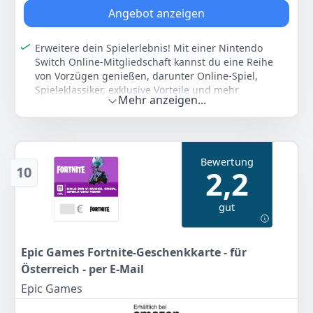
Farbe
Hersteller
Gewicht
Mitglied kaufen kannst.
Angebot anzeigen
-
Nintendo
-
Zugang zu Nintendo Music: Nintendo-Videospielmusik
stets zur Hand! Nur mit einer Nintendo Switch Online-
Erweitere dein Spielerlebnis! Mit einer Nintendo
39
99 €
Mitgliedschaft erhältst du Zugriff auf Nintendo Music,
Switch Online-Mitgliedschaft kannst du eine Reihe
einer App für Smartgeräte, mit der du eine stetig
von Vorzügen genießen, darunter Online-Spiel,
wachsende Auswahl an Nintendo-Soundtracks hören
Spieleklassiker, exklusive Vorteile und mehr
Anzeigen
kannst.
Mehr anzeigen...
Online-Spiel: Spiele im Team mit deinen Freunden
Und noch viel mehr! Sichere deinen Speicherdaten
oder tritt gegen Rivalen aus aller Welt in Tausenden
online in der Cloud, verbinde dich über die Nintendo
von Titeln an, die diese Funktion unterstützen,
Switch Online-App mit anderen und sicher dir
darunter Mario Kart 8 Deluxe, Animal Crossing: New
exklusive Belohnungen für dein Profil – mit Nintendo
Bewertung
Horizons, EA Sports FC 25 und Minecraft
Switch Online holst du das Maximum aus deinem
10
2,2
Zugang zu 180+ Spieleklassikern: Erhalte Zugriff auf
Spielerlebnis!
eine stetig wachsende Sammlung mit mehr als 180
Erweitere dein Spielerlebnis noch mehr! Das war noch
gut
NES-, Super NES- und Game Boy-Spieleklassikern,
nicht alles! Mit einer Mitgliedschaft bei Nintendo
darunter The Legend of Zelda, Super Mario World und
Switch Online + Erweiterungspaket holst du sogar
Tetris. In unterstützten Spielen kannst du dich lokal
noch mehr aus deiner Spielerfahrung heraus! Dich
oder online mit Freunden messen oder dich mit ihnen
Epic Games Fortnite-Geschenkkarte - für
erwarten über 100 weitere Retro-Klassiker, die
verbünden.
Österreich - per E-Mail
ursprünglich auf Nintendo 64, Game Boy Advance und
Exklusive Vorteile: Genieße eine Vielzahl an Vorteilen,
SEGA Mega Drive erschienen sind. Zudem erhältst du
Epic Games
zum Beispiel kostenlose Probespiele, Nintendo Switch-
Zugang zu den sonst kostenpflichtigen Zusatzinhalten
Game-Coupons, exklusive Spiele sowie physische
für Mario Kart 8 Deluxe, Animal Crossing: New