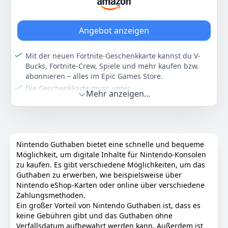
Produkte, die du nur als Nintendo Switch Online-
Horizons und Splatoon 2.
Mitglied kaufen kannst
Farbe
Hersteller
Gewicht
Zugang zu Nintendo Music: Nintendo-Videospielmusik
Angebot anzeigen
-
Nintendo
-
stets zur Hand! Nur mit einer Nintendo Switch Online-
Mitgliedschaft erhältst du Zugriff auf Nintendo Music,
Mit der neuen Fortnite-Geschenkkarte kannst du V-
19
99 €
einer App für Smartgeräte, mit der du eine stetig
Bucks, Fortnite-Crew, Spiele und mehr kaufen bzw.
wachsende Auswahl an Nintendo-Soundtracks hören
abonnieren – alles im Epic Games Store.
kannst
Anzeigen
Die Geschenkkarte muss unter
Und noch viel mehr! Sichere deinen Speicherdaten
Mehr anzeigen...
EpicGames.com/redeem eingelöst werden. Diese
online in der Cloud, verbinde dich über die Nintendo
Geschenkkarte funktioniert NICHT, wenn sie direkt auf
Switch Online-App mit anderen und sicher dir
einer Konsole (PlayStation, Xbox, Nintendo Switch
exklusive Belohnungen für dein Profil – mit Nintendo
usw.) eingelöst wird.
Switch Online holst du das Maximum aus deinem
Wenn du Fortnite-Erlebnisse auf einer Konsole spielst,
Spielerlebnis
Nintendo Guthaben bietet eine schnelle und bequeme
musst du deinen Epic Games Account mit
Möglichkeit, um digitale Inhalte für Nintendo-Konsolen
Erweitere dein Spielerlebnis noch mehr! Das war noch
deinem/deinen Konsolenkonto/Konsolenkonten
zu kaufen. Es gibt verschiedene Möglichkeiten, um das
nicht alles! Mit einer Mitgliedschaft bei Nintendo
verknüpfen, damit die bei Fortnite.com/item-shop
Guthaben zu erwerben, wie beispielsweise über
Switch Online + Erweiterungspaket holst du sogar
gekauften Items in all deinen verknüpften Konten
Nintendo eShop-Karten oder online über verschiedene
noch mehr aus deiner Spielerfahrung heraus! Dich
angezeigt werden.
Zahlungsmethoden.
erwarten über 100 weitere Retro-Klassiker, die
Hinweis: V-Bucks, die du mit deiner Geschenkkarte
Ein großer Vorteil von Nintendo Guthaben ist, dass es
ursprünglich auf Nintendo 64, Game Boy Advance und
kaufst, werden auf deiner Nintendo Switch oder
keine Gebühren gibt und das Guthaben ohne
SEGA Mega Drive erschienen sind. Zudem erhältst du
Switch 2 nicht angezeigt. Du kannst diese V-Bucks
Verfallsdatum aufbewahrt werden kann. Außerdem ist
Zugang zu den sonst kostenpflichtigen Zusatzinhalten