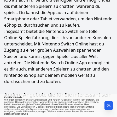
iOS als auch für Android verfügbar und ermöglicht es
dir, mit anderen Spielern zu chatten, während du
spielst. Du kannst die App auch auf deinem
Smartphone oder Tablet verwenden, um den Nintendo
eShop zu durchsuchen und zu kaufen.
Insgesamt bietet die Nintendo Switch eine tolle
Online-Spielerfahrung, die sich von anderen Konsolen
unterscheidet. Mit Nintendo Switch Online hast du
Zugang zu einer großen Auswahl an spannenden
Spielen und kannst gegen Spieler aus aller Welt
antreten. Die Nintendo Switch Online-App ermöglicht
es dir auch, mit anderen Spielern zu chatten und den
Nintendo eShop auf deinem mobilen Gerät zu
durchsuchen und zu kaufen.
Andere Angebote die für Sie interessant sein
Cookie Hinweis:
Wir legen großen Wert auf Datenschutz und nutzen "Cookies" (kleine Text-Dateien, die
könnten im August 2026:
auf Ihrem Computer gespeichert werden) nur zur anonymisierten Analyse. Wir erheben
keine personenbezogenen Daten, die eine direkte Identifikation einzelner User
Ok
ermöglicht. Die verwendeten Cookies dienen lediglich dazu, den Funktionsumfang
sicherzustellen und die Nutzererfahrung zu verbessern und zu anonymisierten
Analysen, sowie Affiliate-Zuordnungen. Weitere Informationen finden Sie in unserer
Datenschutzerklärung
.