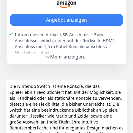
dass du mit deinem gewünschten Betrachtungswinkel
ein angenehmes Spielerlebnis im Tisch-Modus hast
Die Station für Nintendo Switch (OLED-Modell) verfügt
Angebot anzeigen
über zwei USB-Anschlüsse, einen HDMI-Anschluss zur
Verbindung mit einem Fernseher und einen neuen
Info zu diesem Artikel USB-Anschlüsse: Zwei
LAN-Anschluss für eine stabile Internetverbindung im
Anschlüsse seitlich, einer auf der Rückseite HDMI-
TV-Modus
Anschluss mit 1,5 m Kabel Konsolenanschluss
Nintendo Switch (OLED-Modell) verfügt über 64 GB
Netzteilanschluss
internen Speicherplatz. Der vorhandene Speicherplatz
Mehr anzeigen...
Nicht kompatibel mit Nintendo Switch 2
kann mit einer kompatiblen microSD Card (separat
erhältlich) erweitert werden. Lade deine
Farbe
Hersteller
Gewicht
Lieblingsspiele herunter und spiele sie, wann und wo
Black
Nintendo
300 g
du willst
Erlebe einen klaren Klang beim Spielen im Handheld-
Die Nintendo Switch ist eine Konsole, die das
89
00 €
oder Tisch-Modus
Spielerlebnis revolutioniert hat. Mit der Möglichkeit, sie
als Handheld oder als stationäre Konsole zu verwenden,
Farbe
Hersteller
Gewicht
bietet sie eine Flexibilität, die bisher unerreicht ist. Die
Anzeigen
Weiss
Nintendo
420 g
Switch hat eine beeindruckende Bibliothek an Spielen,
darunter Klassiker wie Mario und Zelda, sowie eine
299
00 €
große Auswahl an Indie-Titeln. Ihre intuitive
Benutzeroberfläche und ihr elegantes Design machen es