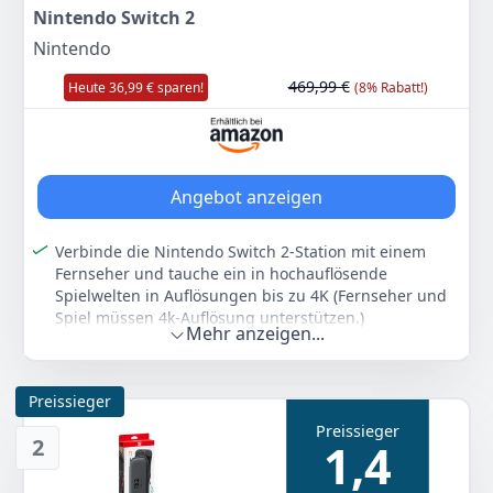
Nintendo Switch 2
Nintendo
469,99 €
Heute 36,99 € sparen!
(8% Rabatt!)
Angebot anzeigen
Verbinde die Nintendo Switch 2-Station mit einem
Fernseher und tauche ein in hochauflösende
Spielwelten in Auflösungen bis zu 4K (Fernseher und
Spiel müssen 4k-Auflösung unterstützen.)
Mehr anzeigen...
Der großzügige 7,9-Zoll-Bildschirm bietet im
Handheld-Modus flüssiges Gameplay in Full-HD-
Auflösung (1080p). Dank des hochauflösenden LCD
Preissieger
Bildschirms mit HDR-Unterstützung und bis zu 120
Preissieger
fps kannst du deine Spiele noch detaillierter und
2
1,4
klarer erleben
Mit der neuen Online-Funktion GameChat kannst du