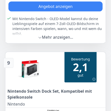
werden können: die Joy-Con
Angebot anzeigen
Farbe
Hersteller
Gewicht
Neon-Rot/Neon-Blau
Nintendo
1,4 kg
Mit Nintendo Switch - OLED-Model kannst du deine
Lieblingsspiele auf einem 7-Zoll-OLED-Bildschirm in
279
00 €
intensiven Farben spielen, wann, wo und mit wem du
UVP:
299,99 €
-7%
willst.
Mehr anzeigen...
Nintendo Switch (OLED-Modell) verfügt über einen 7-
Anzeigen
Zoll-OLED-Bildschirm mit schmalerer Einfassung. Die
intensiven Farben des Bildschirms und sein hoher
Kontrast liefern ein beeindruckendes Spielerlebnis im
Bewertung
Handheld- und Tisch-Modus – egal, ob du mit
9
2,1
atemberaubender Geschwindigkeit Rennen fährst
oder Gegner in die Flucht schlägst
gut
Klappe den Aufsteller heraus, reiche einem anderen
Spieler einen Controller, blickt gemeinsam auf den
Bildschirm und spielt gegen- oder miteinander, wann
und wo ihr wollt. Stelle den breiten verstellbaren
Nintendo Switch Dock Set, Kompatibel mit
Aufsteller so auf, dass du mit deinem gewünschten
Spielkonsole
Betrachtungswinkel ein angenehmes Spielerlebnis im
Nintendo
Tisch-Modus hast. Stelle den breiten verstellbaren
Aufsteller von Nintendo Switch (OLED-Modell) so auf,