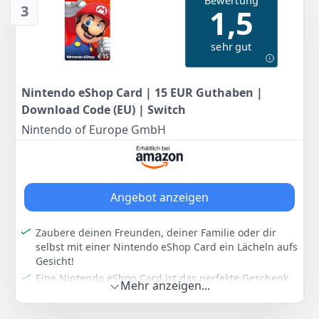
Bewertung
UVP:
469,99 €
-8%
3
1,5
20
99 €
Anzeigen
sehr gut
UVP:
24,99 €
-16%
Anzeigen
Nintendo eShop Card | 15 EUR Guthaben |
Download Code (EU) | Switch
Nintendo of Europe GmbH
Angebot anzeigen
Zaubere deinen Freunden, deiner Familie oder dir
selbst mit einer Nintendo eShop Card ein Lächeln aufs
Gesicht!
Eine Nintendo eShop Card ist das perfekte Geschenk
Mehr anzeigen...
für alle, die gerne Spaß haben und Spiele lieben!
Du kannst Nintendo eShop Cards als schnelle,