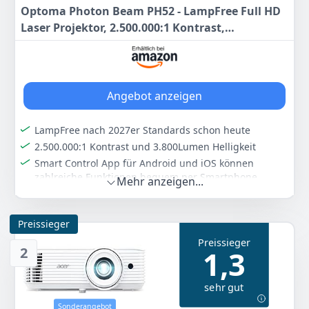
Optoma Photon Beam PH52 - LampFree Full HD
Laser Projektor, 2.500.000:1 Kontrast,
3800Lumen, SmartControl App
Angebot anzeigen
LampFree nach 2027er Standards schon heute
2.500.000:1 Kontrast und 3.800Lumen Helligkeit
Smart Control App für Android und iOS können
zahlreiche Funktionen bequem per Smartphone
Mehr anzeigen...
gesteuert werden
Farbe
Hersteller
Gewicht
Preissieger
-
Optoma
-
Preissieger
2
1,3
749
00 €
sehr gut
Anzeigen
Sonderangebot