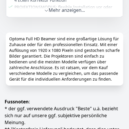
4 Ecken Korrektur Funktion
PROJEKTIONSMODUS: flexible Installation vor oder
Mehr anzeigen...
hinter der Leinwand auf einem Tisch oder an der
Decke PROJEKTIONSDISTANZ: in einem Abstand von
1,00 - 7,50 m
3D FUNKTION: Schaffen sie sich ihr 3D Heimkino mit
einer 3D DLP Brille einem 3D Abspielgerät wie PC oder
Optoma Full HD Beamer sind eine großartige Lösung für
3D Blu-Ray Player sofort ins Kinoerlebnis eintauchen
Zuhause oder für den professionellen Einsatz. Mit einer
ANSCHLUSSMÖGLICHKEITEN: 1xHDMI mit HDCP,
Auflösung von 1920 x 1080 Pixeln sind gestochen scharfe
1xHDMI / MHL mit HDCP, 2xVGA/D-Sub, 1xComposite
Bilder garantiert. Die Projektoren sind einfach zu
Video, 1xAudio in Klinke (3,5mm ), 1xNetzwerk (LAN)
bedienen und die meisten Modelle verfügen über
(Projektion und Steuerung), 1xDC Out 5V USB Typ A,
zahlreiche Anschlüsse. Es ist ratsam, vor dem Kauf
1xAudio Out, 1xD-Sub Out (Bildausgang), 1xRS232
verschiedene Modelle zu vergleichen, um das passende
Gerät für die individuellen Anforderungen zu finden.
Optional: Informieren sie sich über die optional
erhältlichen Wireless Produkte in der Zubehörtabelle
unten auf das Seite. So können Sie Ihr Kinoerlebnis
kabellos genießen
Fussnoten
:
Farbe
Hersteller
Gewicht
* der ggf. verwendete Ausdruck "Beste" u.ä. bezieht
weiß
Acer
2,73 kg
sich nur auf unsere ggf. subjektive persönliche
Meinung.
649
00 €