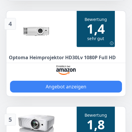
Laufzeit, wartungsarm und umweltfreundlich
Ultra‑niedriger Input‑Lag: 17 ms (1080p/60 Hz), 8 ms
(1080p/120 Hz) – exzellent für Gaming
Bewertung
4
1,4
Kontrastverhältnis 300 000:1 + HDR10/HLG,
Kurzdistanzoptik für 100″ Bild ab etwa 1 m
Entfernung, 2× HDMI, Auto Keystone – flexibel und
sehr gut
hochwertig ausgestattet
Farbe
Hersteller
Gewicht
standard
Optoma
3 kg
Optoma Heimprojektor HD30Lv 1080P Full HD
744
99 €
Statt:
788,00 €
-5%
Angebot anzeigen
Anzeigen
Bewertung
5
1,8