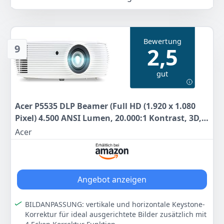
399
00 €
Bewertung
9
2,5
Anzeigen
gut
Acer P5535 DLP Beamer (Full HD (1.920 x 1.080
Pixel) 4.500 ANSI Lumen, 20.000:1 Kontrast, 3D,
Keystone, 1x 16 Watt Lautsprecher, HDMI
Acer
(HDCP), HDMI (mit MHL und HDCP)) weiß,
Business/Education
Angebot anzeigen
BILDANPASSUNG: vertikale und horizontale Keystone-
Korrektur für ideal ausgerichtete Bilder zusätzlich mit