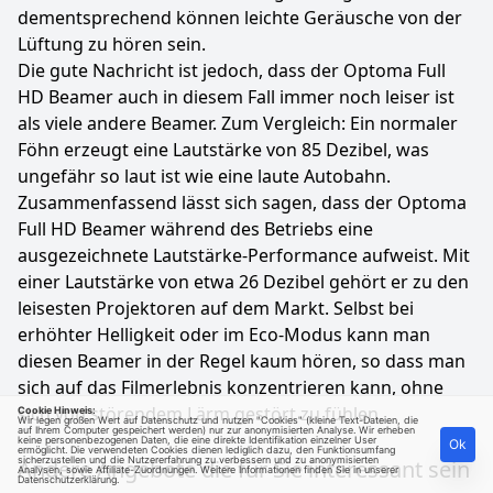
dementsprechend können leichte Geräusche von der
Lüftung zu hören sein.
Die gute Nachricht ist jedoch, dass der Optoma Full
HD Beamer auch in diesem Fall immer noch leiser ist
als viele andere Beamer. Zum Vergleich: Ein normaler
Föhn erzeugt eine Lautstärke von 85 Dezibel, was
ungefähr so laut ist wie eine laute Autobahn.
Zusammenfassend lässt sich sagen, dass der Optoma
Full HD Beamer während des Betriebs eine
ausgezeichnete Lautstärke-Performance aufweist. Mit
einer Lautstärke von etwa 26 Dezibel gehört er zu den
leisesten Projektoren auf dem Markt. Selbst bei
erhöhter Helligkeit oder im Eco-Modus kann man
diesen Beamer in der Regel kaum hören, so dass man
sich auf das Filmerlebnis konzentrieren kann, ohne
sich von störendem Lärm gestört zu fühlen.
Cookie Hinweis:
Wir legen großen Wert auf Datenschutz und nutzen "Cookies" (kleine Text-Dateien, die
auf Ihrem Computer gespeichert werden) nur zur anonymisierten Analyse. Wir erheben
keine personenbezogenen Daten, die eine direkte Identifikation einzelner User
Ok
ermöglicht. Die verwendeten Cookies dienen lediglich dazu, den Funktionsumfang
sicherzustellen und die Nutzererfahrung zu verbessern und zu anonymisierten
Andere Angebote die für Sie interessant sein
Analysen, sowie Affiliate-Zuordnungen. Weitere Informationen finden Sie in unserer
Datenschutzerklärung
.