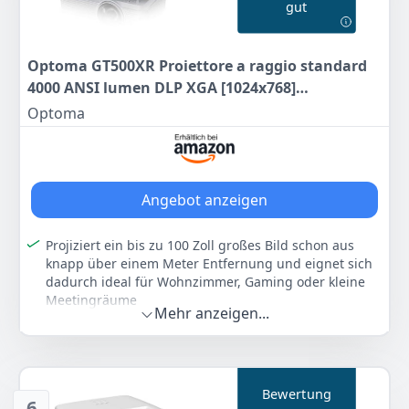
gut
Optoma GT500XR Proiettore a raggio standard
4000 ANSI lumen DLP XGA [1024x768]
Compatibilità 3D Bianco (GT500XR BRIGHT
Optoma
SHORT THROW PROJECTOR)
Angebot anzeigen
Projiziert ein bis zu 100 Zoll großes Bild schon aus
knapp über einem Meter Entfernung und eignet sich
dadurch ideal für Wohnzimmer, Gaming oder kleine
Meetingräume
Mehr anzeigen...
Liefert mit 4.000 Lumen Helligkeit klare und
kontrastreiche Bilder, die auch in nicht vollständig
abgedunkelten Räumen überzeugen
Unterstützt Full HD 1080p für gestochen scharfe
Bewertung
Details und brillante Farben bei Filmen,
6