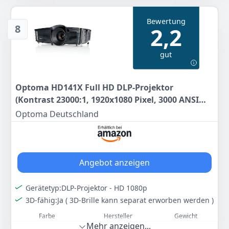
Farbdarstellung, hohe Helligkeit und langanhaltende
Performance ohne Farbverlust.
Bewertung
Einfache & schnelle Einrichtung – Dank kompakter
8
2,2
Bauweise, flexibler Anschlussmöglichkeiten und
intuitiver Bedienung ist der Beamer im
gut
Handumdrehen einsatzbereit.
Wartungsfrei & umweltfreundlich – Der Optoma
Photon Life kommt ganz ohne herkömmliche Lampe
Optoma HD141X Full HD DLP-Projektor
aus und benötigt keine Wartung – für sorgenfreien
Betrieb und eine deutlich längere Lebensdauer.
(Kontrast 23000:1, 1920x1080 Pixel, 3000 ANSI
Zukunftssichere Technik – Die fortschrittliche LED-
Lumen, HDMI) schwarz
Optoma Deutschland
Lichtquelle bietet bis zu 30.000 Stunden
Betriebsdauer – ganz ohne Lampenwechsel oder
Leistungsverlust.
Farbe
Hersteller
Gewicht
Angebot anzeigen
Schwarz
Optoma
2,2 kg
Gerätetyp:DLP-Projektor - HD 1080p
353
89 €
3D-fähig:Ja ( 3D-Brille kann separat erworben werden )
Farbe
Hersteller
Gewicht
Anzeigen
Mehr anzeigen...
Schwarz
Optoma
2,45 kg