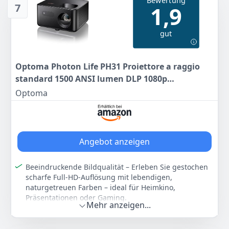
Bewertung
7
1,9
2.000.000:1 Kontrastverhältnis, externe
Stromversorgung & Keystone‑Korrektur ±30° –
zuverlässige Installationen & lebendige Bilder
gut
Farbe
Hersteller
Gewicht
Weiß
Optoma
3 kg
Optoma Photon Life PH31 Proiettore a raggio
548
standard 1500 ANSI lumen DLP 1080p
79 €
[1920x1080] Nero (PH31)
Optoma
Anzeigen
Angebot anzeigen
Beeindruckende Bildqualität – Erleben Sie gestochen
scharfe Full-HD-Auflösung mit lebendigen,
naturgetreuen Farben – ideal für Heimkino,
Präsentationen oder Gaming.
Mehr anzeigen...
Innovative Triple-LED-Technologie – Drei
leistungsstarke LEDs sorgen für brillante