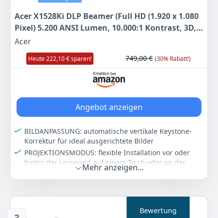
Acer X1528Ki DLP Beamer (Full HD (1.920 x 1.080
Pixel) 5.200 ANSI Lumen, 10.000:1 Kontrast, 3D,
Keystone, 1x 3 Watt Lautsprecher, HDMI (HDCP))
Acer
weiß, Home Cinema/Business
749,00 €
Heute 222,10 € sparen!
(30% Rabatt!)
Angebot anzeigen
BILDANPASSUNG: automatische vertikale Keystone-
Korrektur für ideal ausgerichtete Bilder
PROJEKTIONSMODUS: flexible Installation vor oder
hinter der Leinwand auf einem Tisch oder an der
Mehr anzeigen...
Decke PROJEKTIONSDISTANZ: in einem Abstand von
1,00 - 10,00 m
3D FUNKTION: Schaffen sie sich ihr 3D Heimkino mit
einer 3D DLP Brille einem 3D Abspielgerät wie PC oder
Bewertung
3D Blu-Ray Player sofort ins Kinoerlebnis eintauchen
3