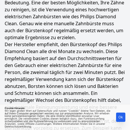
Bedeutung. Eine der besten Möglichkeiten, Ihre Zähne
zu reinigen, ist die Verwendung eines hochwertigen
elektrischen Zahnbürsten wie des Philips Diamond
Clean. Genau wie eine manuelle Zahnbürste muss
auch der Bürstenkopf regelmäßig ersetzt werden, um
optimale Ergebnisse zu erzielen.
Der Hersteller empfiehlt, den Bürstenkopf des Philips
Diamond Clean alle drei Monate zu wechseln. Diese
Empfehlung basiert auf den Durchschnittswerten für
den Gebrauch einer elektrischen Zahnbürste für eine
Person, die zweimal täglich für zwei Minuten putzt. Bei
regelmäßiger Verwendung kann sich der Bürstenkopf
abnutzen, Borsten können sich lösen und Bakterien
und Schmutz können sich ansammeln. Ein
regelmäßiger Wechsel des Bürstenkopfes hilft dabei,
eine optimale Reinigungsleistung und eine bessere
Cookie Hinweis:
Wir legen großen Wert auf Datenschutz und nutzen "Cookies" (kleine Text-Dateien, die
Mundgesundheit zu gewährleisten.
auf Ihrem Computer gespeichert werden) nur zur anonymisierten Analyse. Wir erheben
keine personenbezogenen Daten, die eine direkte Identifikation einzelner User
Ok
ermöglicht. Die verwendeten Cookies dienen lediglich dazu, den Funktionsumfang
Es gibt jedoch auch Fälle, in denen es ratsam ist, den
sicherzustellen und die Nutzererfahrung zu verbessern und zu anonymisierten
Analysen, sowie Affiliate-Zuordnungen. Weitere Informationen finden Sie in unserer
Bürstenkopf vorzeitig zu ersetzen. Zum Beispiel kann
Datenschutzerklärung
.