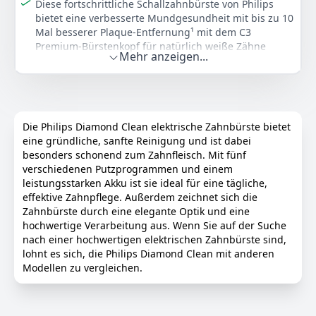
Verwendung auf Zahnspangen schneller ab) und
Diese fortschrittliche Schallzahnbürste von Philips
Zahnersatz (Füllungen, Kronen, Veneers) verwendet
bietet eine verbesserte Mundgesundheit mit bis zu 10
werden, sofern diese richtig haften und nicht
Mal besserer Plaque-Entfernung¹ mit dem C3
beschädigt sind.
Premium-Bürstenkopf für natürlich weiße Zähne
Mehr anzeigen...
Personalisieren Sie Ihr Zahnputzerlebnis mit dieser
Farbe
Hersteller
Gewicht
elektrischen Zahnbürste: Wählen Sie aus 4 Putzmodi
Weiß
Philips Sonicare
811 g
und 3 Intensitätsstufen, um Ihre Ziele für die
Mundhygiene zu erreichen
140
16 €
Sicher und sanft: Wenn Sie zu viel Druck ausüben,
Die Philips Diamond Clean elektrische Zahnbürste bietet
UVP:
219,99 €
-36%
pulsiert das Handstück leicht und erinnert Sie daran,
eine gründliche, sanfte Reinigung und ist dabei
den Druck zu verringern, wodurch Zähne und
besonders schonend zum Zahnfleisch. Mit fünf
Anzeigen
Zahnfleisch geschützt werden
verschiedenen Putzprogrammen und einem
Perfektionieren Sie Ihre Putzroutine: Verbinden Sie
leistungsstarken Akku ist sie ideal für eine tägliche,
Ihre Zahnbürste mit der Philips Sonicare App, um
effektive Zahnpflege. Außerdem zeichnet sich die
Coaching und Fortschrittsberichte zu erhalten
Zahnbürste durch eine elegante Optik und eine
hochwertige Verarbeitung aus. Wenn Sie auf der Suche
Die von Zahnarztpraxen am häufigsten empfohlene
nach einer hochwertigen elektrischen Zahnbürste sind,
Schallzahnbürstenmarke weltweit²: Profitieren Sie von
lohnt es sich, die Philips Diamond Clean mit anderen
der Expertise von Philips, um Zähne und Zahnfleisch
Modellen zu vergleichen.
optimal zu pflegen
Das Set enthält 2 DiamondClean 9000 elektrische
Schallzahnbürsten, 4 C3 Premium Plaque Defense
Bürstenköpfe, 1 Ladeglas und 1 Ladestation. Die