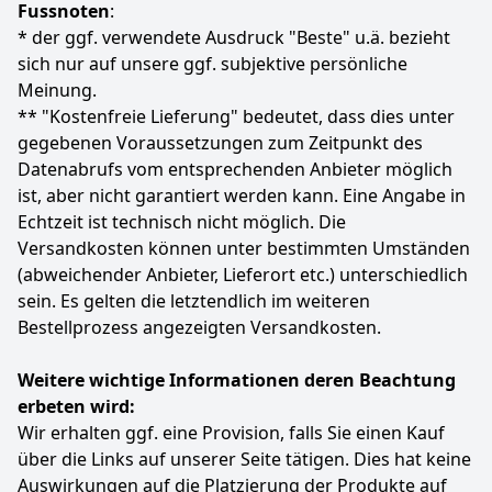
Fussnoten
:
Verpackung kann variieren.
* der ggf. verwendete Ausdruck "Beste" u.ä. bezieht
Farbe
Hersteller
Gewicht
sich nur auf unsere ggf. subjektive persönliche
White & White
PHILIPS
-
Meinung.
** "Kostenfreie Lieferung" bedeutet, dass dies unter
199
99 €
gegebenen Voraussetzungen zum Zeitpunkt des
UVP:
299,00 €
-33%
Datenabrufs vom entsprechenden Anbieter möglich
ist, aber nicht garantiert werden kann. Eine Angabe in
Anzeigen
Echtzeit ist technisch nicht möglich. Die
Versandkosten können unter bestimmten Umständen
(abweichender Anbieter, Lieferort etc.) unterschiedlich
sein. Es gelten die letztendlich im weiteren
Bestellprozess angezeigten Versandkosten.
Weitere wichtige Informationen deren Beachtung
erbeten wird:
Wir erhalten ggf. eine Provision, falls Sie einen Kauf
über die Links auf unserer Seite tätigen. Dies hat keine
Auswirkungen auf die Platzierung der Produkte auf