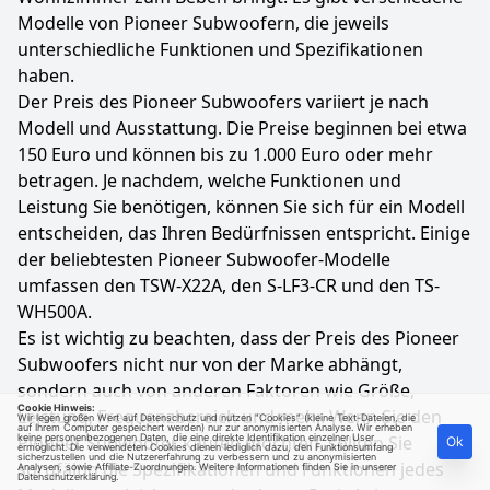
Modelle von Pioneer Subwoofern, die jeweils
unterschiedliche Funktionen und Spezifikationen
haben.
Der Preis des Pioneer Subwoofers variiert je nach
Modell und Ausstattung. Die Preise beginnen bei etwa
150 Euro und können bis zu 1.000 Euro oder mehr
betragen. Je nachdem, welche Funktionen und
Leistung Sie benötigen, können Sie sich für ein Modell
entscheiden, das Ihren Bedürfnissen entspricht. Einige
der beliebtesten Pioneer Subwoofer-Modelle
umfassen den TSW-X22A, den S-LF3-CR und den TS-
WH500A.
Es ist wichtig zu beachten, dass der Preis des Pioneer
Subwoofers nicht nur von der Marke abhängt,
sondern auch von anderen Faktoren wie Größe,
Cookie Hinweis:
Leistung, Frequenzbereich und mehr. Wenn Sie den
Wir legen großen Wert auf Datenschutz und nutzen "Cookies" (kleine Text-Dateien, die
auf Ihrem Computer gespeichert werden) nur zur anonymisierten Analyse. Wir erheben
Pioneer Subwoofer kaufen möchten, sollten Sie
keine personenbezogenen Daten, die eine direkte Identifikation einzelner User
Ok
ermöglicht. Die verwendeten Cookies dienen lediglich dazu, den Funktionsumfang
sicherzustellen und die Nutzererfahrung zu verbessern und zu anonymisierten
sorgfältig die Spezifikationen und Funktionen jedes
Analysen, sowie Affiliate-Zuordnungen. Weitere Informationen finden Sie in unserer
Datenschutzerklärung
.