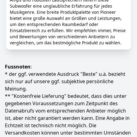
Beispiel hinter Autositze oder an andere enge Stellen,
Subwoofer eine unglaubliche Erfahrung für jedes
ohne viel Platz zu beanspruchen
Musikgenre. Eine breite Produktpalette von Pioneer
Anzeigen
bietet eine große Auswahl an Größen und Leistungen,
Elegantes schwarzes Design fügt sich nahtlos in das
um den entsprechenden Raumbedarf oder
Fahrzeuginterieur ein
Einsatzbereich zu erfüllen. Wir empfehlen immer, Preise
Farbe
Hersteller
Gewicht
und Bewertungen von verschiedenen Anbietern zu
Schwarz
PIONEER
4 kg
vergleichen, um das bestmögliche Produkt zu wählen.
211
16 €
Fussnoten
:
Anzeigen
* der ggf. verwendete Ausdruck "Beste" u.ä. bezieht
sich nur auf unsere ggf. subjektive persönliche
Meinung.
** "Kostenfreie Lieferung" bedeutet, dass dies unter
gegebenen Voraussetzungen zum Zeitpunkt des
Datenabrufs vom entsprechenden Anbieter möglich
ist, aber nicht garantiert werden kann. Eine Angabe in
Echtzeit ist technisch nicht möglich. Die
Versandkosten können unter bestimmten Umständen