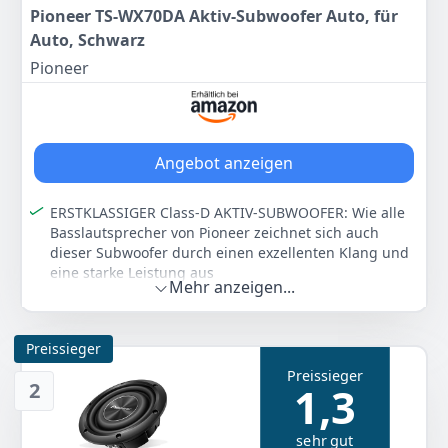
Pioneer TS-WX70DA Aktiv-Subwoofer Auto, für
Auto, Schwarz
Pioneer
Angebot anzeigen
ERSTKLASSIGER Class-D AKTIV-SUBWOOFER: Wie alle
Basslautsprecher von Pioneer zeichnet sich auch
dieser Subwoofer durch einen exzellenten Klang und
eine starke Leistung aus
Mehr anzeigen...
STARKER SOUND: Durch den belastbaren Tieftöner mit
Schwingspulenkühlsystem und der leichten IMPP
Verbundmembran garantiert der Pioneer Subwoofer
Preissieger
kraftvolle und präzise Basswiedergabe
Preissieger
BASSREFLEX DESIGNGEHÄUSE: Die 2x16-cm-Subwoofer
2
1,3
sind in einem Gehäuse aus starkwandigem MDF
verbaut und bietet eine Maximalleistung von 200 W
sehr gut
PLATZSPAREND: Das kompakte Gehäuse passt zum