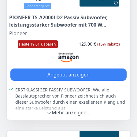
Beispiel hinter Autositze oder an andere enge Stellen,
Sonderangebot
ohne viel Platz zu beanspruchen
PIONEER TS-A2000LD2 Passiv Subwoofer,
DIGITAL BASS CONTROL für kraftvolle, präzise
leistungsstarker Subwoofer mit 700 W
Basswiedergabe
Maximalleistung, 20 cm, 67 mm Einbautiefe,
Pioneer
Farbe
Hersteller
Gewicht
IMPP Membran, Kontinuierliche
Schwarz
PIONEER
10,4 kg
129,00 €
Heute 19,01 € sparen!
(15% Rabatt!)
Ausgangsleistung 250 W, schwarz
331
96 €
Anzeigen
Angebot anzeigen
ERSTKLASSIGER PASSIV-SUBWOOFER: Wie alle
Basslautsprecher von Pioneer zeichnet sich auch
dieser Subwoofer durch einen exzellenten Klang und
eine starke Leistung aus
Mehr anzeigen...
STARKER SOUND: Durch den belastbaren Tieftöner
und der leichten IMPP Verbundmembran garantiert
der Pioneer Subwoofer kraftvolle und präzise
Basswiedergabe