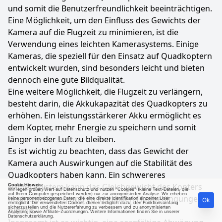
und somit die Benutzerfreundlichkeit beeinträchtigen.
Eine Möglichkeit, um den Einfluss des Gewichts der
Kamera auf die Flugzeit zu minimieren, ist die
Verwendung eines leichten Kamerasystems. Einige
Kameras, die speziell für den Einsatz auf Quadkoptern
entwickelt wurden, sind besonders leicht und bieten
dennoch eine gute Bildqualität.
Eine weitere Möglichkeit, die Flugzeit zu verlängern,
besteht darin, die Akkukapazität des Quadkopters zu
erhöhen. Ein leistungsstärkerer Akku ermöglicht es
dem Kopter, mehr Energie zu speichern und somit
länger in der Luft zu bleiben.
Es ist wichtig zu beachten, dass das Gewicht der
Kamera auch Auswirkungen auf die Stabilität des
Quadkopters haben kann. Ein schwereres
Kamerasystem kann das Gleichgewicht des Kopters
Cookie Hinweis:
Wir legen großen Wert auf Datenschutz und nutzen "Cookies" (kleine Text-Dateien, die
auf Ihrem Computer gespeichert werden) nur zur anonymisierten Analyse. Wir erheben
beeinträchtigen und zu instabilen Flugbedingungen
keine personenbezogenen Daten, die eine direkte Identifikation einzelner User
Ok
ermöglicht. Die verwendeten Cookies dienen lediglich dazu, den Funktionsumfang
sicherzustellen und die Nutzererfahrung zu verbessern und zu anonymisierten
führen.
Analysen, sowie Affiliate-Zuordnungen. Weitere Informationen finden Sie in unserer
Datenschutzerklärung
.