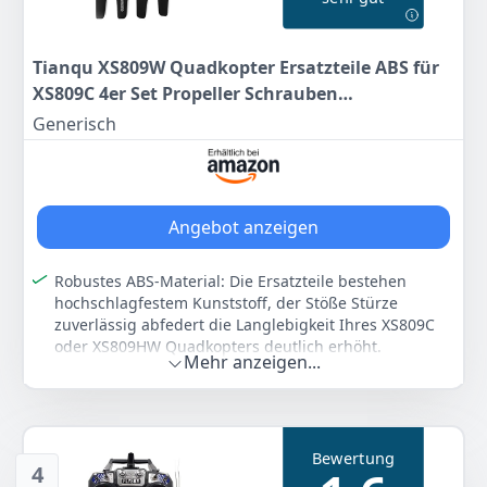
Farbe
Hersteller
Gewicht
Grau
Simulus
190 g
Anzeigen
Tianqu XS809W Quadkopter Ersatzteile ABS für
XS809C 4er Set Propeller Schrauben
89
44 €
Montagezubehör kompatibel mit XS809HW
Generisch
Modell robuste Bauweise für Flugspaß
Anzeigen
Reparatur ideal für (Black, One Size)
Angebot anzeigen
Robustes ABS-Material: Die Ersatzteile bestehen
hochschlagfestem Kunststoff, der Stöße Stürze
zuverlässig abfedert die Langlebigkeit Ihres XS809C
oder XS809HW Quadkopters deutlich erhöht.
Mehr anzeigen...
Perfekte Passgenauigkeit: Speziell für die Tianqu
XS809W XS809 Modelle entwickelt, gewährleisten die
Komponenten eine exakte ohne Nacharbeiten, Ihr
schnell wieder einsatzbereit ist.
Bewertung
Umfangreiches 4er-Set: Das Paket enthält vier
4
essentielle Einzelteile, die häufig bei Flugmanövern