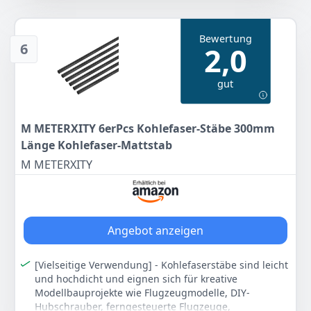
Klassisch geschnitten, doppelt genähter Saum.
Schwarz
DTXMX
392 g
Farbe
Hersteller
Gewicht
Lustige Quadkopter Drohne
Bewertung
79
99 €
Schwarz
-
6
2,0
Heartbeat Geschenke
Anzeigen
17
gut
99 €
Anzeigen
M METERXITY 6erPcs Kohlefaser-Stäbe 300mm
Länge Kohlefaser-Mattstab
M METERXITY
Angebot anzeigen
[Vielseitige Verwendung] - Kohlefaserstäbe sind leicht
und hochdicht und eignen sich für kreative
Modellbauprojekte wie Flugzeugmodelle, DIY-
Hubschrauber, ferngesteuerte Flugzeuge,