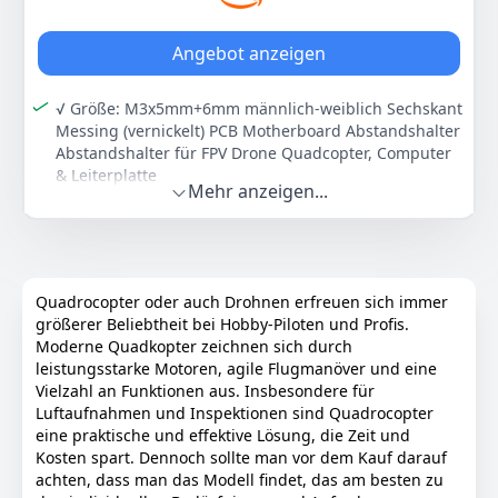
Anzeigen
Angebot anzeigen
√ Größe: M3x5mm+6mm männlich-weiblich Sechskant
Messing (vernickelt) PCB Motherboard Abstandshalter
Abstandshalter für FPV Drone Quadcopter, Computer
& Leiterplatte
Mehr anzeigen...
√ Material: Aus Messingmaterial, Korrosions- und
Rostbeständigkeit, langlebig und einfach zu bedienen
√ Anwendungen: Geeingnet für die Industrien der
Kommunikation, Bürogeräte, Elektronik, usw.
√ Einfach zu installieren: Diese Abstandshalter sind
Quadrocopter oder auch Drohnen erfreuen sich immer
nützliche kleine Werkzeuge, sehr einfach zu
größerer Beliebtheit bei Hobby-Piloten und Profis.
installieren und bringen viel Komfort in Ihre DIY
Moderne Quadkopter zeichnen sich durch
Projekte
leistungsstarke Motoren, agile Flugmanöver und eine
Vielzahl an Funktionen aus. Insbesondere für
√ Paket beinhaltet: 10Stück M3x5mm+6mm männlich-
Luftaufnahmen und Inspektionen sind Quadrocopter
weibliche Messing(vernickelt) Abstandshalter
eine praktische und effektive Lösung, die Zeit und
Farbe
Hersteller
Gewicht
Kosten spart. Dennoch sollte man vor dem Kauf darauf
-
sourcing map
-
achten, dass man das Modell findet, das am besten zu