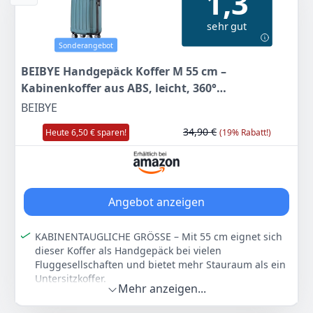
1,3
Schwarz
WENGER
1,21 kg
LEICHTGÄNGIGE ROLLEN: Hochwertige Rollen und
sehr gut
stabiler Teleskopgriff sorgen für müheloses, ruhiges
129
02 €
Rollen auch bei voller Beladung
Sonderangebot
FLEXIBEL & PRAKTISCH: Weiches Gepäck mit
BEIBYE Handgepäck Koffer M 55 cm –
Kompressionsriemen passt sich dem Inhalt an – große
Anzeigen
Kabinenkoffer aus ABS, leicht, 360°
Kapazität bei gleichzeitig guter Handhabung
Doppelrollen, Reisekoffer für Kurzreisen,
BEIBYE
Farbe
Hersteller
Gewicht
Dunkelgruen
Sunday Grey
EASTPAK
2,98 kg
34,90 €
Heute 6,50 € sparen!
(19% Rabatt!)
102
69 €
UVP:
200,00 €
-49%
Angebot anzeigen
Anzeigen
KABINENTAUGLICHE GRÖSSE – Mit 55 cm eignet sich
dieser Koffer als Handgepäck bei vielen
Fluggesellschaften und bietet mehr Stauraum als ein
Untersitzkoffer.
Mehr anzeigen...
MEHR STAURAUM FÜR KURZREISEN – Ideal für Reisen
von 3–5 Tagen. Die praktische Innenaufteilung bietet