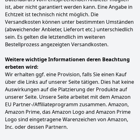
Gewicht: ca. 3,50 kg Volumen: min. 75 L
ist, aber nicht garantiert werden kann. Eine Angabe in
Farbe
Hersteller
Gewicht
Echtzeit ist technisch nicht möglich. Die
Weinrot
BEIBYE
3,5 kg
Versandkosten können unter bestimmten Umständen
(abweichender Anbieter, Lieferort etc.) unterschiedlich
64
90 €
sein. Es gelten die letztendlich im weiteren
Bestellprozess angezeigten Versandkosten.
Anzeigen
Weitere wichtige Informationen deren Beachtung
erbeten wird:
Wir erhalten ggf. eine Provision, falls Sie einen Kauf
über die Links auf unserer Seite tätigen. Dies hat keine
Auswirkungen auf die Platzierung der Produkte auf
unserer Seite. Unsere Seite arbeitet mit dem Amazon
EU Partner-/Affiliateprogramm zusammen. Amazon,
Amazon Prime, das Amazon Logo and Amazon Prime
Logo sind eingetragene Warenzeichen von Amazon,
Inc. oder dessen Partnern.