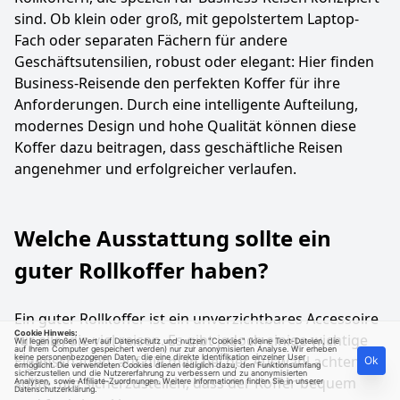
sind. Ob klein oder groß, mit gepolstertem Laptop-
Fach oder separaten Fächern für andere
Geschäftsutensilien, robust oder elegant: Hier finden
Business-Reisende den perfekten Koffer für ihre
Anforderungen. Durch eine intelligente Aufteilung,
modernes Design und hohe Qualität können diese
Koffer dazu beitragen, dass geschäftliche Reisen
angenehmer und erfolgreicher verlaufen.
Welche Ausstattung sollte ein
guter Rollkoffer haben?
Ein guter Rollkoffer ist ein unverzichtbares Accessoire
Cookie Hinweis:
für alle, die viel reisen. Es gibt jedoch einige wichtige
Wir legen großen Wert auf Datenschutz und nutzen "Cookies" (kleine Text-Dateien, die
auf Ihrem Computer gespeichert werden) nur zur anonymisierten Analyse. Wir erheben
Eigenschaften, auf die man bei der Auswahl achten
keine personenbezogenen Daten, die eine direkte Identifikation einzelner User
Ok
ermöglicht. Die verwendeten Cookies dienen lediglich dazu, den Funktionsumfang
sicherzustellen und die Nutzererfahrung zu verbessern und zu anonymisierten
sollte, um sicherzustellen, dass der Koffer bequem
Analysen, sowie Affiliate-Zuordnungen. Weitere Informationen finden Sie in unserer
Datenschutzerklärung
.