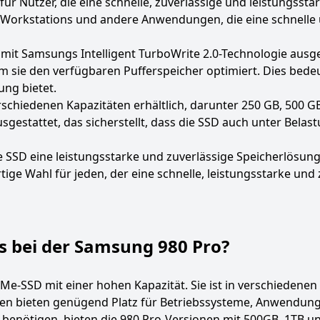
r Nutzer, die eine schnelle, zuverlässige und leistungsstar
Workstations und andere Anwendungen, die eine schnelle 
it Samsungs Intelligent TurboWrite 2.0-Technologie ausges
 sie den verfügbaren Pufferspeicher optimiert. Dies bedeu
ung bietet.
chiedenen Kapazitäten erhältlich, darunter 250 GB, 500 GB,
stattet, das sicherstellt, dass die SSD auch unter Belast
SSD eine leistungsstarke und zuverlässige Speicherlösung,
rtige Wahl für jeden, der eine schnelle, leistungsstarke und
s bei der Samsung 980 Pro?
Me-SSD mit einer hohen Kapazität. Sie ist in verschiedenen
äten bieten genügend Platz für Betriebssysteme, Anwendunge
 benötigen, bieten die 980 Pro-Versionen mit 500GB, 1TB un