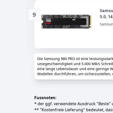
Samsu
9
5.0, 1
Intern
Samsu
und A
Die Samsung 980 PRO ist eine leistungsstark
Lesegeschwindigkeit und 5.000 MB/s Schreibg
eine lange Lebensdauer und eine geringe Wä
Modellen durchführen, um sicherzustellen, d
Fussnoten
:
* der ggf. verwendete Ausdruck "Beste" u
** "Kostenfreie Lieferung" bedeutet, d