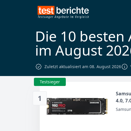
Die 10 besten
im August 202
Zuletzt aktualisiert am 08. August 2026
Testsieger
Samsun
1
4.0, 7
Inter
Samsu
Video