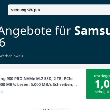
 Angebote für
Samsu
6
Werbehinweis
Testsiege
g 980 PRO NVMe M.2 SSD, 2 TB, PCIe
1,0
.000 MB/s Lesen, 5.000 MB/s Schreiben,
ne SSD für Gaming und
sehr gut
ng
bearbeitung, MZ-V8P2T0BW