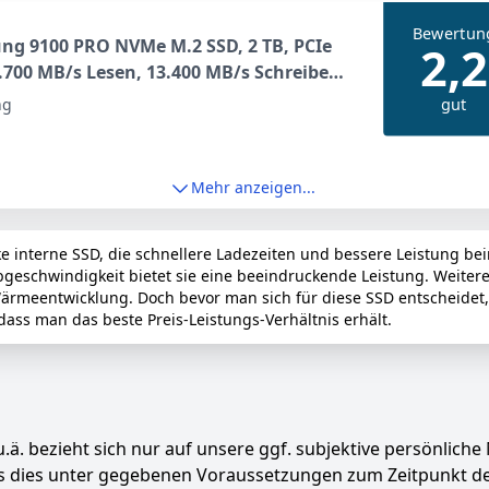
Bewertun
ng 9100 PRO NVMe M.2 SSD, 2 TB, PCIe
2,2
4.700 MB/s Lesen, 13.400 MB/s Schreiben,
e SSD für Gaming, Videobearbeitung
gut
ng
I, Schwarz, MZ-VAP2T0BW
Mehr anzeigen...
e interne SSD, die schnellere Ladezeiten und bessere Leistung beim
eschwindigkeit bietet sie eine beeindruckende Leistung. Weitere V
rmeentwicklung. Doch bevor man sich für diese SSD entscheidet, 
ass man das beste Preis-Leistungs-Verhältnis erhält.
.ä. bezieht sich nur auf unsere ggf. subjektive persönliche
ass dies unter gegebenen Voraussetzungen zum Zeitpunkt 