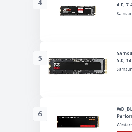
4
4.0, 7
Inter
Samsu
Video
Samsu
5
5.0, 1
Intern
Samsu
und A
WD_BL
6
Perfor
MB/s L
Western
Deskto