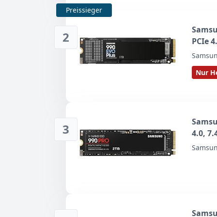
Preissieger
Samsu
2
PCIe 4
MB/s L
Samsu
für Ga
Nur He
V9S1T
Samsun
3
4.0, 7
Intern
Samsu
Video
Samsun