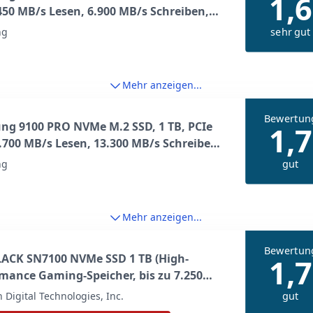
1,6
.450 MB/s Lesen, 6.900 MB/s Schreiben,
ne SSD für Gaming und
sehr gut
ng
bearbeitung, Schwarz, MZ-V9P1T0BW
Mehr anzeigen...
Bewertun
ng 9100 PRO NVMe M.2 SSD, 1 TB, PCIe
1,7
4.700 MB/s Lesen, 13.300 MB/s Schreiben,
e SSD für Gaming, Videobearbeitung
gut
ng
I, Schwarz, MZ-VAP1T0BW
Mehr anzeigen...
Bewertun
ACK SN7100 NVMe SSD 1 TB (High-
1,7
mance Gaming-Speicher, bis zu 7.250
esen, PCIe Gen4, Energieeffizienz, für
gut
 Digital Technologies, Inc.
p, Laptop & Handheld-Spielekonsolen) -