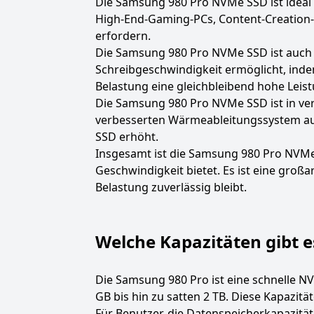
Die Samsung 980 Pro NVMe SSD ist ideal fü
High-End-Gaming-PCs, Content-Creation-
erfordern.
Die Samsung 980 Pro NVMe SSD ist auch m
Schreibgeschwindigkeit ermöglicht, indem
Belastung eine gleichbleibend hohe Leist
Die Samsung 980 Pro NVMe SSD ist in vers
verbesserten Wärmeableitungssystem ausge
SSD erhöht.
Insgesamt ist die Samsung 980 Pro NVMe 
Geschwindigkeit bietet. Es ist eine großa
Belastung zuverlässig bleibt.
Welche Kapazitäten gibt e
Die Samsung 980 Pro ist eine schnelle NV
GB bis hin zu satten 2 TB. Diese Kapazit
Für Benutzer, die Datenspeicherkapazität