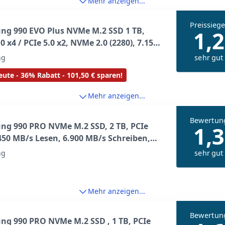
Mehr anzeigen...
Preissiege
ng 990 EVO Plus NVMe M.2 SSD 1 TB,
1,2
.0 x4 / PCIe 5.0 x2, NVMe 2.0 (2280), 7.150
esen, 6.300 MB/s Schreiben, Interne SSD
sehr gut
ng
ming und Grafikbearbeitung, MZ-
ute - 36% Rabatt - 101,50 € sparen!
0BW
Mehr anzeigen...
Bewertun
g 990 PRO NVMe M.2 SSD, 2 TB, PCIe
1,3
.450 MB/s Lesen, 6.900 MB/s Schreiben,
e SSD, Interne SSD für Gaming und
sehr gut
ng
bearbeitung, Schwarz, MZ-V9P2T0BW
Mehr anzeigen...
Bewertun
g 990 PRO NVMe M.2 SSD , 1 TB, PCIe