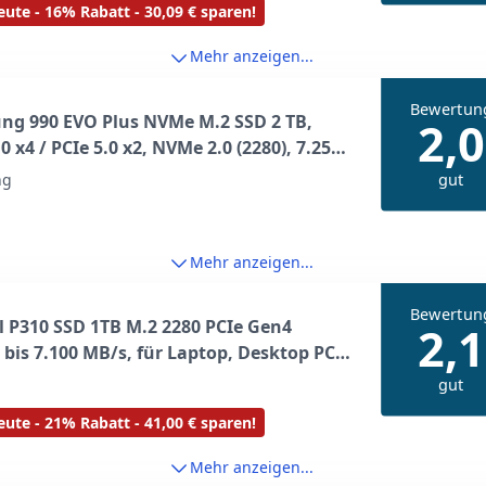
ute - 16% Rabatt - 30,09 € sparen!
ED BY SANDISK
Mehr anzeigen...
Bewertun
ng 990 EVO Plus NVMe M.2 SSD 2 TB,
2,0
.0 x4 / PCIe 5.0 x2, NVMe 2.0 (2280), 7.250
esen, 6.300 MB/s Schreiben, Interne SSD
gut
ng
ming und Grafikbearbeitung, MZ-
0BW
Mehr anzeigen...
Bewertun
l P310 SSD 1TB M.2 2280 PCIe Gen4
2,1
bis 7.100 MB/s, für Laptop, Desktop PC
held Spielekonsolen, Interne Festplatte
gut
000P310SSD801
ute - 21% Rabatt - 41,00 € sparen!
Mehr anzeigen...