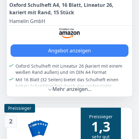
Oxford Schulheft A4, 16 Blatt, Lineatur 26,
kariert mit Rand, 15 Stück
Hamelin GmbH
Angebot anzeigen
Oxford Schulheft mit Lineatur 26 (kariert mit einem
weißen Rand außen) und im DIN A4 Format
Mit 16 Blatt (32 Seiten) bietet das Schulheft einen
hohen Schreibkomfort durch das seidenglatte,
Mehr anzeigen...
hochweiße Optik Paper - kein Verlaufen und
durchscheinen der Tinte
Extra robuste und veredelte, abwischbare
Preissieger
Heftumschläge, die somit schmutz- und
Preissieger
feuchtigkeitsabweisend sind
2
1,3
Die Heftetiketten sind mit Tinte beschreibbar
Abgerundete Ecken verhindern unschöne Knicke
sehr gut