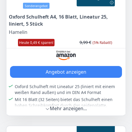
15er Pack bestehend aus 15 Schulheften, Lineatur 26,
zertifiziert mit dem EU-Ecolabel
Sonderangebot
Farbe
Hersteller
Gewicht
Oxford Schulheft A4, 16 Blatt, Lineatur 25,
Rot
Oxford
-
liniert, 5 Stück
Hamelin
16
31 €
9,99 €
Heute 0,49 € sparen!
(5% Rabatt!)
Anzeigen
Angebot anzeigen
Oxford Schulheft mit Lineatur 25 (liniert mit einem
weißen Rand außen) und im DIN A4 Format
Mit 16 Blatt (32 Seiten) bietet das Schulheft einen
hohen Schreibkomfort durch das seidenglatte,
Mehr anzeigen...
hochweiße Optik Paper - kein Verlaufen und
durchscheinen der Tinte
Extra robuste und veredelte, abwischbare
Heftumschläge, die somit schmutz- und