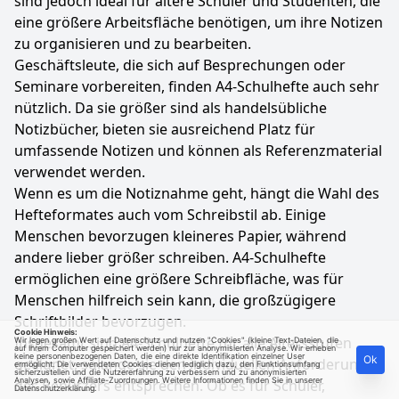
sind jedoch ideal für ältere Schüler und Studenten, die
eine größere Arbeitsfläche benötigen, um ihre Notizen
zu organisieren und zu bearbeiten.
Geschäftsleute, die sich auf Besprechungen oder
Seminare vorbereiten, finden A4-Schulhefte auch sehr
nützlich. Da sie größer sind als handelsübliche
Notizbücher, bieten sie ausreichend Platz für
umfassende Notizen und können als Referenzmaterial
verwendet werden.
Wenn es um die Notiznahme geht, hängt die Wahl des
Hefteformates auch vom Schreibstil ab. Einige
Menschen bevorzugen kleineres Papier, während
andere lieber größer schreiben. A4-Schulhefte
ermöglichen eine größere Schreibfläche, was für
Menschen hilfreich sein kann, die großzügigere
Schriftbilder bevorzugen.
Cookie Hinweis:
Insgesamt sind A4-Schulhefte für alle Altersstufen
Wir legen großen Wert auf Datenschutz und nutzen "Cookies" (kleine Text-Dateien, die
auf Ihrem Computer gespeichert werden) nur zur anonymisierten Analyse. Wir erheben
keine personenbezogenen Daten, die eine direkte Identifikation einzelner User
Ok
geeignet, solange sie den individuellen Anforderungen
ermöglicht. Die verwendeten Cookies dienen lediglich dazu, den Funktionsumfang
sicherzustellen und die Nutzererfahrung zu verbessern und zu anonymisierten
Analysen, sowie Affiliate-Zuordnungen. Weitere Informationen finden Sie in unserer
des Benutzers entsprechen. Ob es für Schüler,
Datenschutzerklärung
.