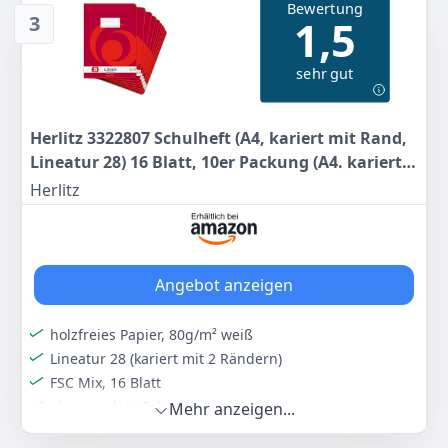
Bewertung
feuchtigkeitsabweisend sind
3
1,5
Die Heftetiketten sind mit Tinte beschreibbar
Abgerundete Ecken verhindern unschöne Knicke
sehr gut
5er Pack bestehend aus 5 Schulheften, Lineatur 25,
zertifiziert mit dem EU-Ecolabel
Farbe
Hersteller
Gewicht
Herlitz 3322807 Schulheft (A4, kariert mit Rand,
Blau
Oxford
-
Lineatur 28) 16 Blatt, 10er Packung (A4. kariert
mit Rand, Lineatur 28)
Herlitz
9
50 €
UVP:
9,99 €
-5%
Anzeigen
Angebot anzeigen
holzfreies Papier, 80g/m² weiß
Lineatur 28 (kariert mit 2 Rändern)
FSC Mix, 16 Blatt
abgerundete Ecken
Mehr anzeigen...
Motiv "Wirbel rot"