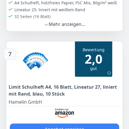
A4 Schulheft, holzfreies Papier, FSC Mix, 80g/m² weiß
Lineatur 25: liniert mit weißem Rand
32 Seiten (16 Blatt)
abgerundete Ecken vermeiden Eselsohren
Mehr anzeigen...
Farbe
Hersteller
Gewicht
Blau
Herlitz
-
Bewertung
9
78 €
7
2,0
Anzeigen
gut
Limit Schulheft A4, 16 Blatt, Lineatur 27, liniert
mit Rand, blau, 10 Stück
Hamelin GmbH