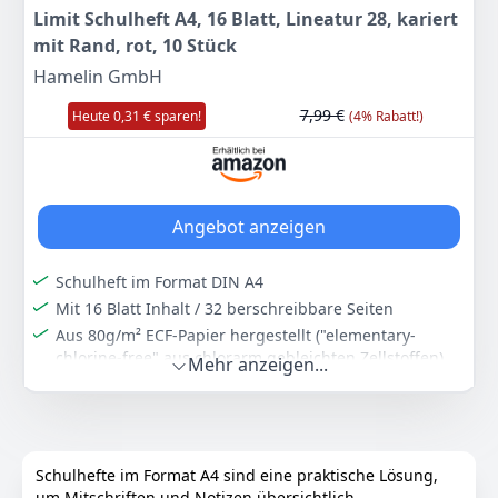
8
Limit Schulheft A4, 16 Blatt, Lineatur 28, kariert
UVP:
9,28 €
-4%
mit Rand, rot, 10 Stück
Hamelin GmbH
Anzeigen
7,99 €
Heute 0,31 € sparen!
(4% Rabatt!)
Angebot anzeigen
Schulheft im Format DIN A4
Mit 16 Blatt Inhalt / 32 berschreibbare Seiten
Aus 80g/m² ECF-Papier hergestellt ("elementary-
chlorine-free" aus chlorarm gebleichten Zellstoffen)
Mehr anzeigen...
Lineatur 28 - kariert mit Doppelrand
Das Heft trägt das EU Ecolabel & ist damit gut für die
Umwelt
Unschlagbar in Preis-Leistung
Schulhefte im Format A4 sind eine praktische Lösung,
10er Pack, rot
um Mitschriften und Notizen übersichtlich