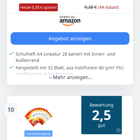
9,28 €
Heute 0,38 € sparen!
(4% Rabatt!)
Angebot anzeigen
Schulheft A4 Lineatur 28 kariert mit Innen‐ und
Außenrand
hergestellt mit 32 Blatt, aus holzfreiem 80 g/m² FSC‐
zertifizierten Schreibpapier
Mehr anzeigen...
mit abgerundeten Eckenund einem robusten
Deckblatt
Mit Beschriftungsfeld für Namen und Unterrichtsfach
Sie erhallten 5 Schulhefte mit der Lineatur 28 (kariert
Bewertung
10
2,5
mit Innen‐ und Außenrand)
Farbe
Hersteller
Gewicht
gut
Rot
Herlitz
-
Sonderangebot
90 €