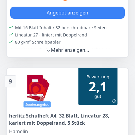
Angebot anzeigen
Mit 16 Blatt Inhalt / 32 berschreibbare Seiten
Lineatur 27 - liniert mit Doppelrand
80 g/m² Schreibpapier
Großes Beschriftungsfeld vorne, abwischbarer
Mehr anzeigen...
Umschlag, modernes Coverdesign, inklusiv Löschblatt
Sie erhalten 5 Schulhefte
Farbe
Hersteller
Gewicht
Bewertung
-
Limit
520 g
9
2,1
5
30 €
gut
Sonderangebot
Anzeigen
herlitz Schulheft A4, 32 Blatt, Lineatur 28,
kariert mit Doppelrand, 5 Stück
Hamelin