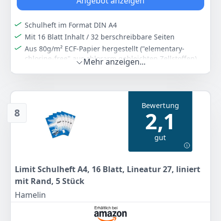
Angebot anzeigen
Schulheft im Format DIN A4
Mit 16 Blatt Inhalt / 32 berschreibbare Seiten
Aus 80g/m² ECF-Papier hergestellt ("elementary-
chlorine-free" aus chlorarm gebleichten Zellstoffen)
Mehr anzeigen...
Lineatur 27 - liniert mit Doppelrand
Farbe
Hersteller
Gewicht
weiß
Limit
-
Bewertung
8
2,1
7
80 €
gut
Anzeigen
Limit Schulheft A4, 16 Blatt, Lineatur 27, liniert
mit Rand, 5 Stück
Hamelin