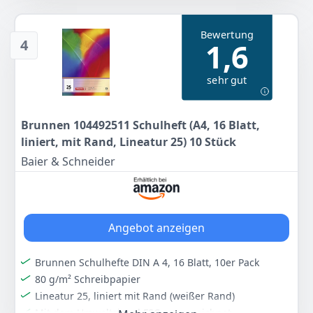
Farbe
Hersteller
Gewicht
Rot
Herlitz
-
Bewertung
4
1,6
8
90 €
sehr gut
Anzeigen
Brunnen 104492511 Schulheft (A4, 16 Blatt,
liniert, mit Rand, Lineatur 25) 10 Stück
Baier & Schneider
Angebot anzeigen
Brunnen Schulhefte DIN A 4, 16 Blatt, 10er Pack
80 g/m² Schreibpapier
Lineatur 25, liniert mit Rand (weißer Rand)
Mit dem Umweltsiegel FSC ausgezeichnet