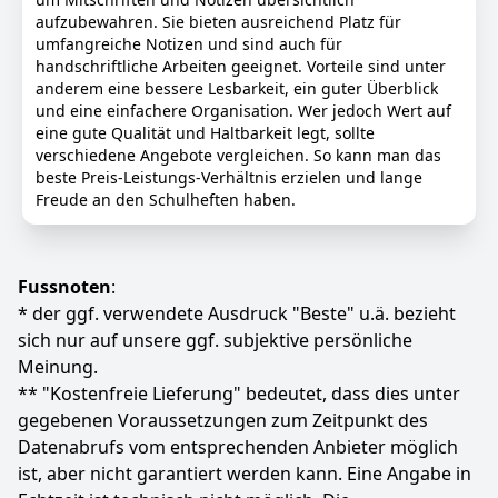
aufzubewahren. Sie bieten ausreichend Platz für
Farbe
Hersteller
Gewicht
umfangreiche Notizen und sind auch für
Rot
Limit
-
handschriftliche Arbeiten geeignet. Vorteile sind unter
anderem eine bessere Lesbarkeit, ein guter Überblick
7
68 €
und eine einfachere Organisation. Wer jedoch Wert auf
UVP:
7,99 €
-4%
eine gute Qualität und Haltbarkeit legt, sollte
verschiedene Angebote vergleichen. So kann man das
beste Preis-Leistungs-Verhältnis erzielen und lange
Anzeigen
Freude an den Schulheften haben.
Fussnoten
:
* der ggf. verwendete Ausdruck "Beste" u.ä. bezieht
sich nur auf unsere ggf. subjektive persönliche
Meinung.
** "Kostenfreie Lieferung" bedeutet, dass dies unter
gegebenen Voraussetzungen zum Zeitpunkt des
Datenabrufs vom entsprechenden Anbieter möglich
ist, aber nicht garantiert werden kann. Eine Angabe in