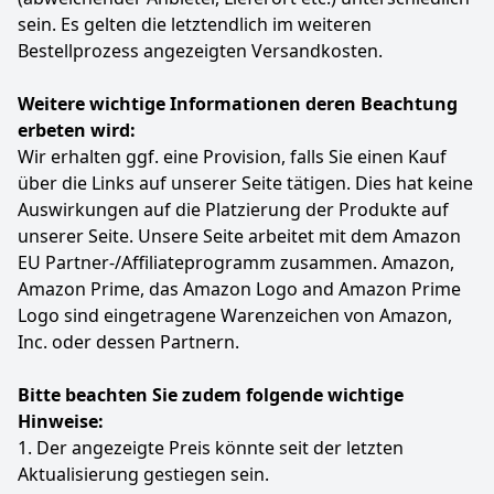
Großtastenhandy mit LCD-Display，kann bis zu 200
sein. Es gelten die letztendlich im weiteren
Telefonbuchitems speichern, eingebaute
Taschenlampe, Kamera, Wecker, Taschenrechner, MP3,
Bestellprozess angezeigten Versandkosten.
FM-Radio, Dual LCD display und erweiterten Speicher
unterstützen und das Handy zeichnet sich voll
Weitere wichtige Informationen deren Beachtung
funktionsfähig aus.
erbeten wird:
[Bis zu 8 Sprachen zur Auswahl] Die Standardsprache
Wir erhalten ggf. eine Provision, falls Sie einen Kauf
von SweetLink F1 rentner handy ist Englisch. Englisch,
über die Links auf unserer Seite tätigen. Dies hat keine
Deutsch, Spanisch, Französisch, Italienisch,
Portugiesisch Rumänisch und Tschechisch werden
Auswirkungen auf die Platzierung der Produkte auf
ebenfalls unterstützt.Und Sie können die gewünschte
unserer Seite. Unsere Seite arbeitet mit dem Amazon
Sprache einstellen. Darüber hinaus verfügt dieses
EU Partner-/Affiliateprogramm zusammen. Amazon,
Großtastentelefon über eine Sprachansagefunktion.
Amazon Prime, das Amazon Logo and Amazon Prime
Bei einem Anruf wird die entsprechende Anzahl von
Logo sind eingetragene Warenzeichen von Amazon,
SAtimmen gesendet, um sicherzustellen, dass die
Senioren keinen Fehler machen.
Inc. oder dessen Partnern.
Wichtiger Hinweis vor dem Kauf: Congstar/Telekom
Prepaid/O2 wird sein 2G-Netz demnächst abschalten.
Bitte beachten Sie zudem folgende wichtige
Wir empfehlen die Verwendung einer SIM-Karte eines
Hinweise:
anderen Anbieters.
1. Der angezeigte Preis könnte seit der letzten
Farbe
Hersteller
Gewicht
Aktualisierung gestiegen sein.
Schwarz oder Silber
SweetLink
105 g