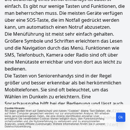
einfach. Es gibt nur wenige Tasten und Funktionen, die
man beherrschen muss. Die meisten Geräte verfügen
über eine SOS-Taste, die im Notfall gedrückt werden
kann, um automatisch einen Notruf abzusetzen.
Die Menüführung ist meist sehr einfach gehalten.
Größere Symbole und Schriften erleichtern das Lesen
und die Navigation durch das Menü. Funktionen wie
SMS, Telefonbuch, Kamera oder Radio sind oft über
eine Menütaste erreichbar und von dort aus leicht zu
bedienen.
Die Tasten von Seniorenhandys sind in der Regel
größer und besser erkennbar als bei herkömmlichen
Mobiltelefonen. Sie sind oft beleuchtet, um das
Wählen im Dunkeln zu erleichtern. Eine
Sprachausgabe hilft bei der Bedienung und lässt auch
Cookie Hinweis:
Menschen mit Sehbehinderungen das Telefon nutzen.
Wir legen großen Wert auf Datenschutz und nutzen "Cookies" (kleine Text-Dateien, die
auf Ihrem Computer gespeichert werden) nur zur anonymisierten Analyse. Wir erheben
Die Lautstärke von Seniorenhandys ist meist höher als
keine personenbezogenen Daten, die eine direkte Identifikation einzelner User
Ok
ermöglicht. Die verwendeten Cookies dienen lediglich dazu, den Funktionsumfang
sicherzustellen und die Nutzererfahrung zu verbessern und zu anonymisierten
bei herkömmlichen Mobiltelefonen. Dies erleichtert
Analysen, sowie Affiliate-Zuordnungen. Weitere Informationen finden Sie in unserer
Datenschutzerklärung
.