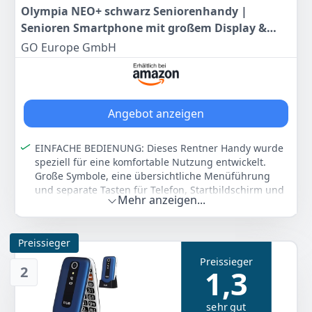
Olympia NEO+ schwarz Seniorenhandy |
Senioren Smartphone mit großem Display &
Notruftaste | Extra einfache Bedienung |
GO Europe GmbH
Seniorenhandy mit Whatsapp | Android 15 |
Senioren Handy 4G LTE |Seniorenhandys
Angebot anzeigen
EINFACHE BEDIENUNG: Dieses Rentner Handy wurde
speziell für eine komfortable Nutzung entwickelt.
Große Symbole, eine übersichtliche Menüführung
und separate Tasten für Telefon, Startbildschirm und
Mehr anzeigen...
Zurück sorgen für eine besonders einfache
Handhabung.
KLARES & GROSSES DISPLAY: Das Handy verfügt über
Preissieger
ein kontrastreiches 5,5" Display mit extragroßer
Preissieger
Darstellung der Bedienoberfläche. Dadurch werden
2
1,3
Inhalte besser lesbar und die Bedienung deutlich
komfortabler.
sehr gut
MODERNE FUNKTIONEN: Als Handy Senioren bietet