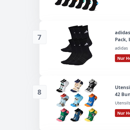
adidas
7
Pack, 
adidas
Nur He
Utensi
8
42 Bu
Utensil
Nur He