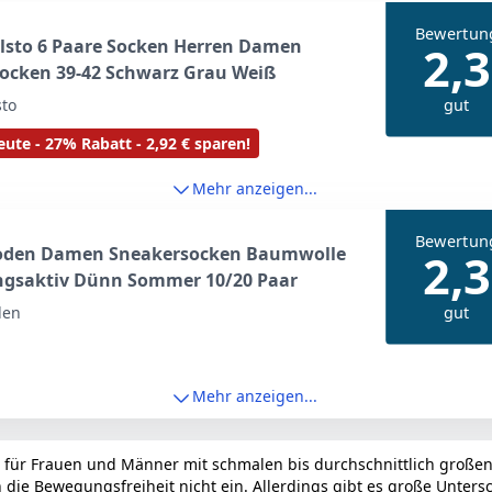
Bewertun
lsto 6 Paare Socken Herren Damen
2,3
ocken 39-42 Schwarz Grau Weiß
gut
sto
ute - 27% Rabatt - 2,92 € sparen!
Mehr anzeigen...
Bewertun
den Damen Sneakersocken Baumwolle
2,3
gsaktiv Dünn Sommer 10/20 Paar
gut
den
Mehr anzeigen...
 für Frauen und Männer mit schmalen bis durchschnittlich großen 
ie Bewegungsfreiheit nicht ein. Allerdings gibt es große Untersc