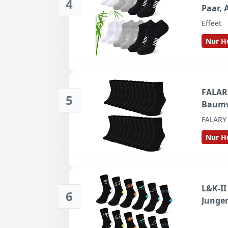
4
Paar, 
Laufso
Effeet
Damen 
Nur He
Fraue
FALAR
5
Baumw
12 Paa
FALARY
Busin
Nur He
L&K-II
6
Junge
Fußbal