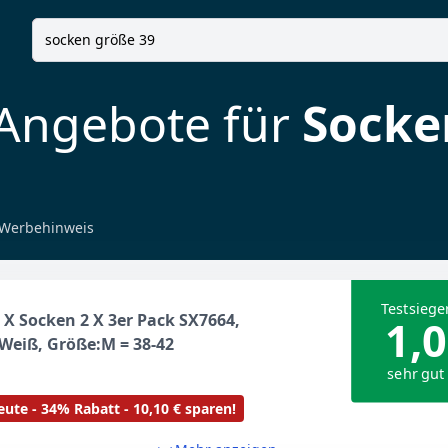
 Angebote für
Socke
Werbehinweis
Testsiege
 X Socken 2 X 3er Pack SX7664,
1,0
Weiß, Größe:M = 38-42
sehr gut
ute - 34% Rabatt - 10,10 € sparen!