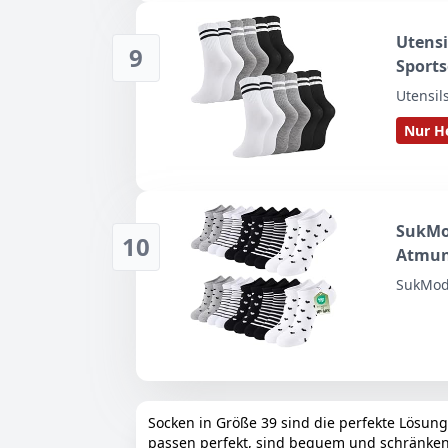
Utensi
9
Sports
Utensil
Nur He
SukMo
10
Atmun
SukMo
Socken in Größe 39 sind die perfekte Lösung
passen perfekt, sind bequem und schränken d