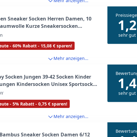
Mehr anzeigen...
Preissiege
sen Sneaker Socken Herren Damen, 10
1,2
Baumwolle Kurze Sneakersocken
cken, Weiß 39-42
sehr gut
en
ute - 60% Rabatt - 15,08 € sparen!
Mehr anzeigen...
Bewertun
y Socken Jungen 39-42 Socken Kinder
1,4
Jungen Kindersocken Unisex Sportsocken
all Baumwolle Kleinkind Sneakersocken
sehr gut
OY
 Sommersocken Atmungsaktiv
ute - 5% Rabatt - 0,75 € sparen!
socken Kinder 12 Paar 2876
Mehr anzeigen...
Bewertun
t Bambus Sneaker Socken Damen 6/12