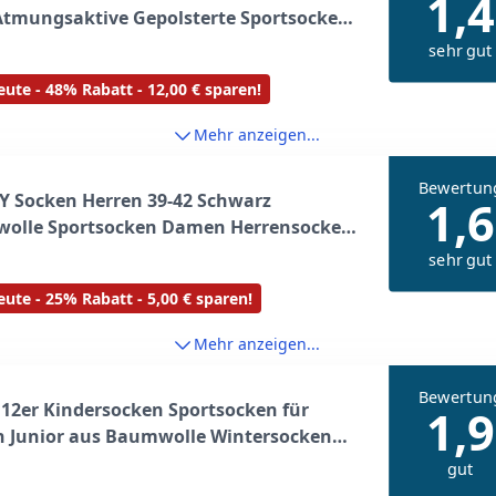
1,4
Atmungsaktive Gepolsterte Sportsocken
cken, Anti Schweiß Kurze Socken
sehr gut
39-42 35-38 Bunt, Geschenke für
ute - 48% Rabatt - 12,00 € sparen!
n Sommer, Schwarz Weiß Grau 39-42
Mehr anzeigen...
Bewertun
Y Socken Herren 39-42 Schwarz
1,6
olle Sportsocken Damen Herrensocken
r Sport Socks Winter Atmungsaktive
sehr gut
ess Socken
ute - 25% Rabatt - 5,00 € sparen!
Mehr anzeigen...
Bewertun
 12er Kindersocken Sportsocken für
1,9
n Junior aus Baumwolle Wintersocken
l 2874 39-42
gut