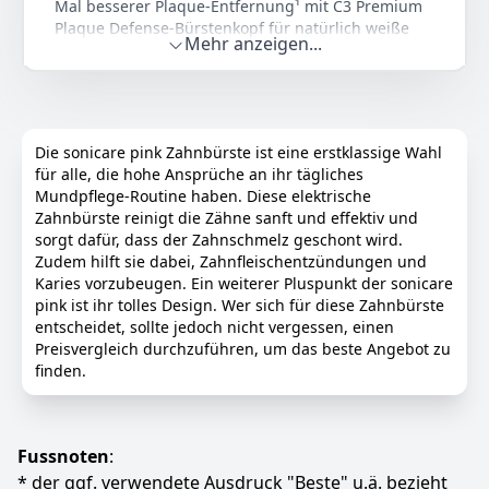
Mal besserer Plaque-Entfernung¹ mit C3 Premium
Plaque Defense-Bürstenkopf für natürlich weiße
Mehr anzeigen...
Zähne
Personalisieren Sie Ihr Zahnputzerlebnis mit der
Philips Sonicare DiamondClean 9000 elektrischen
Zahnbürste: Wählen Sie aus 4 Putzmodi und 3
Intensitätsstufen, um Ihre Ziele für die Mundhygiene
Die sonicare pink Zahnbürste ist eine erstklassige Wahl
zu erreichen
für alle, die hohe Ansprüche an ihr tägliches
Sicher und sanft: Wenn Sie zu viel Druck ausüben,
Mundpflege-Routine haben. Diese elektrische
pulsiert das Handstück leicht und erinnert Sie daran,
Zahnbürste reinigt die Zähne sanft und effektiv und
den Druck zu verringern, wodurch Zähne und
sorgt dafür, dass der Zahnschmelz geschont wird.
Zahnfleisch geschützt werden
Zudem hilft sie dabei, Zahnfleischentzündungen und
Perfektionieren Sie Ihre Putzroutine: Verbinden Sie
Karies vorzubeugen. Ein weiterer Pluspunkt der sonicare
Ihre Zahnbürste mit der Philips Sonicare App, um
pink ist ihr tolles Design. Wer sich für diese Zahnbürste
Coaching und Fortschrittsberichte zu erhalten
entscheidet, sollte jedoch nicht vergessen, einen
Preisvergleich durchzuführen, um das beste Angebot zu
Die von Zahnartzpraxen am häufigsten empfohlene
finden.
Schallzahnbürstenmarke weltweit²: Profitieren Sie von
der Expertise von Philips, um Zähne und Zahnfleisch
optimal zu pflegen
Das Set enthält: 1 DiamondClean 9000 elektrische
Fussnoten
:
Schallzahnbürste, 1 C3 Premium Plaque Defense-
* der ggf. verwendete Ausdruck "Beste" u.ä. bezieht
Bürstenkopf, 1x Ladeglas, 1 USB-Reiseladeetui. Die