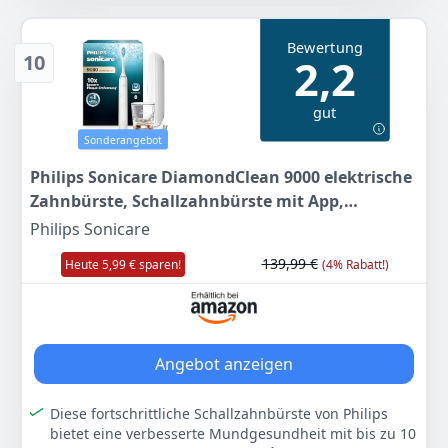
elektrische Schallzahnbürste, 2x W2 Optimal White
Bürstenkopf-Ersatzerinnerung sorgt dafür, dass Ihr
Bürstenköpfe, 1x Reiseetui, 1x Ladestation
Bürstenkopf immer effektiv ist
Bewertung
Farbe
Hersteller
Gewicht
10
2,2
Lange Akkulaufzeit mit Batterie-Lichtanzeige: Eine
Lila
PHILIPS
-
Ladung hält für 2 Wochen
gut
Farbe
Hersteller
Gewicht
69
99 €
Rosa - Deep Pink
Philips Sonicare
245 g
Sonderangebot
Philips Sonicare DiamondClean 9000 elektrische
66
Anzeigen
71 €
Zahnbürste, Schallzahnbürste mit App,
Drucksensor, 4 Putzmodi, 3 Intensitätsstufen,
Philips Sonicare
Anzeigen
Ladeglas und USB-Reiseetui, Roségold, Modell
139,99 €
Heute 5,99 € sparen!
(4% Rabatt!)
HX9911/94
Angebot anzeigen
Diese fortschrittliche Schallzahnbürste von Philips
bietet eine verbesserte Mundgesundheit mit bis zu 10