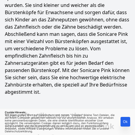
wurden. Sie sind kleiner und weicher als die
Bürstenköpfe für Erwachsene und sorgen dafür, dass
sich Kinder an das Zähneputzen gewöhnen, ohne dass
das Zahnfleisch oder die Zähne beschädigt werden.
Abschließend kann man sagen, dass die Sonicare Pink
mit einer Vielzahl von Bürstenköpfen ausgestattet ist,
um verschiedene Probleme zu lösen. Vom
empfindlichen Zahnfleisch bis hin zu
Zahnersatzgeräten gibt es für jeden Bedarf den
passenden Bürstenkopf. Mit der Sonicare Pink können
Sie sicher sein, dass Sie eine hochwertige elektrische
Zahnbürste erhalten, die speziell auf Ihre Bedürfnisse
abgestimmt ist.
Wie oft sollte man den
Cookie Hinweis:
Wir legen großen Wert auf Datenschutz und nutzen "Cookies" (kleine Text-Dateien, die
auf Ihrem Computer gespeichert werden) nur zur anonymisierten Analyse. Wir erheben
keine personenbezogenen Daten, die eine direkte Identifikation einzelner User
Ok
Bürstenkopf der Sonicare Pink
ermöglicht. Die verwendeten Cookies dienen lediglich dazu, den Funktionsumfang
sicherzustellen und die Nutzererfahrung zu verbessern und zu anonymisierten
Analysen, sowie Affiliate-Zuordnungen. Weitere Informationen finden Sie in unserer
Datenschutzerklärung
.