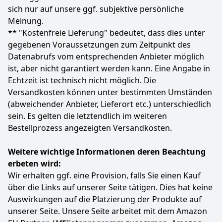
sich nur auf unsere ggf. subjektive persönliche
Verpackung kann variieren.
Meinung.
Farbe
Hersteller
Gewicht
** "Kostenfreie Lieferung" bedeutet, dass dies unter
Roségold
PHILIPS
811 g
gegebenen Voraussetzungen zum Zeitpunkt des
Datenabrufs vom entsprechenden Anbieter möglich
134
00 €
ist, aber nicht garantiert werden kann. Eine Angabe in
Statt:
139,99 €
-4%
Echtzeit ist technisch nicht möglich. Die
Versandkosten können unter bestimmten Umständen
Anzeigen
(abweichender Anbieter, Lieferort etc.) unterschiedlich
sein. Es gelten die letztendlich im weiteren
Bestellprozess angezeigten Versandkosten.
Weitere wichtige Informationen deren Beachtung
erbeten wird:
Wir erhalten ggf. eine Provision, falls Sie einen Kauf
über die Links auf unserer Seite tätigen. Dies hat keine
Auswirkungen auf die Platzierung der Produkte auf
unserer Seite. Unsere Seite arbeitet mit dem Amazon