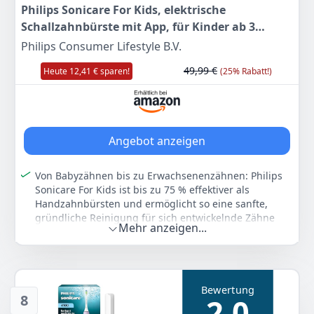
Philips Sonicare For Kids, elektrische
Farbe
Hersteller
Gewicht
Pink
PHILIPS
214 g
Schallzahnbürste mit App, für Kinder ab 3
Jahren, mit SmarTimer und QuadPacer für eine
Philips Consumer Lifestyle B.V.
47
89 €
gründliche Reinigung, Rosa, Modell HX6352/42
49,99 €
Heute 12,41 € sparen!
(25% Rabatt!)
UVP:
49,99 €
-4%
Anzeigen
Angebot anzeigen
Von Babyzähnen bis zu Erwachsenenzähnen: Philips
Sonicare For Kids ist bis zu 75 % effektiver als
Handzahnbürsten und ermöglicht so eine sanfte,
gründliche Reinigung für sich entwickelnde Zähne
Mehr anzeigen...
Für sich entwickelnde Zähne: speziell entwickelter
Bürstenkopf für Kinder zum Schutz von Zahnschmelz
und Zahnfleisch; der Gummibürstenkopf und die
weichen Borsten unterstützen eine sanfte Reinigung
Bewertung
So macht das Putzen Spaß: Philips Sonicare For Kids
8
2,0
überwacht den Fortschritt Ihres Kindes beim Putzen,