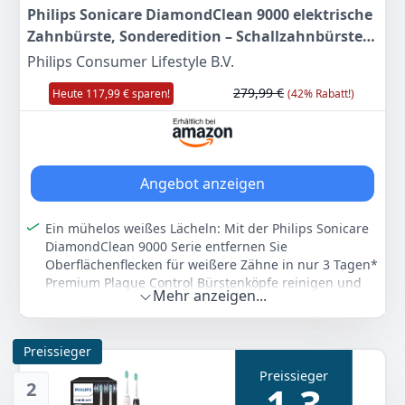
Philips Sonicare DiamondClean 9000 elektrische
Zahnbürste, Sonderedition – Schallzahnbürste,
sauberere Zähne, 4x C3 Premium Plaque
Philips Consumer Lifestyle B.V.
Defense-Bürstenköpfen, pink (Modell
279,99 €
Heute 117,99 € sparen!
(42% Rabatt!)
HX9911/79)
Angebot anzeigen
Ein mühelos weißes Lächeln: Mit der Philips Sonicare
DiamondClean 9000 Serie entfernen Sie
Oberflächenflecken für weißere Zähne in nur 3 Tagen*
Premium Plaque Control Bürstenköpfe reinigen und
Mehr anzeigen...
bleichen Ihre Zähne auf
Außergewöhnliche Reinigung: Wählen Sie aus 4
verschiedenen Putzmodi, um Ihr Lächeln aufzuhellen
Preissieger
und die Gesundheit des Zahnfleisches zu verbessern,
Preissieger
Clean, Deep Clean+, Gum Health und White+ helfen
2
1,3
dabei, Ihre Zähne und Ihr Zahnfleisch zu reinigen