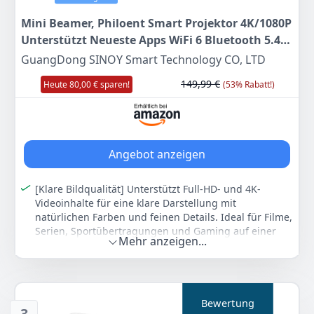
Mini Beamer, Philoent Smart Projektor 4K/1080P
Unterstützt Neueste Apps WiFi 6 Bluetooth 5.4
Auto Screen Trapezkorrektur Niedriges
GuangDong SINOY Smart Technology CO, LTD
Rauschen, Ultrakurzdistanzbeamer bietet
149,99 €
Heute 80,00 € sparen!
(53% Rabatt!)
großes Bild im kleinen Raum
Angebot anzeigen
[Klare Bildqualität] Unterstützt Full-HD- und 4K-
Videoinhalte für eine klare Darstellung mit
natürlichen Farben und feinen Details. Ideal für Filme,
Serien, Sportübertragungen und Gaming auf einer
Mehr anzeigen...
großen Projektionsfläche.
[Einfache Bildanpassung] Die automatische
Trapezkorrektur korrigiert Bildverzerrungen
zuverlässig und sorgt für eine saubere Ausrichtung.
Bewertung
Über den Fokusregler kann die Schärfe präzise
3