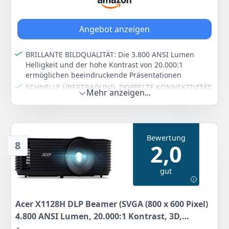
und SmartEco-Technologie
736
90 €
Angebot anzeigen
Anzeigen
BRILLANTE BILDQUALITÄT: Die 3.800 ANSI Lumen
Helligkeit und der hohe Kontrast von 20.000:1
ermöglichen beeindruckende Präsentationen
SCHNELLE ÜBERTRAGUNG, DOPPELTE KONNEKTIVITÄT:
Mehr anzeigen...
HDMI gewährleistet beste Datenübertragung. Die
zwei HDMI-Anschlüsse bieten erweiterte
Multiplattform-Konnektivität
GESTOCHEN SCHARFE BUCHSTABEN UND ZAHLEN: Der
Bewertung
exklusive Bildmodus für Tabelleninhalte stellt jeden
8
2,0
Buchstaben und jede Zahl klar und deutlich dar
SPIELEND EINFACH AUFGEBAUT UND AUSGERICHTET:
gut
Der 1,2-fache Zoom, die einziehbaren Stellfüße und
die vertikale Keystone-Korrektur erleichtern den
Aufbau und das schnelle Ausrichten des Bildes
Acer X1128H DLP Beamer (SVGA (800 x 600 Pixel)
PRAKTISCHES DESIGN: USB-Anschluss zum Aufladen
4.800 ANSI Lumen, 20.000:1 Kontrast, 3D,
deiner Geräte
Keystone, 1x 3 Watt Lautsprecher,) schwarz,
UMWELTFREUNDLICH UND SPARSAM: Der SmartEco-