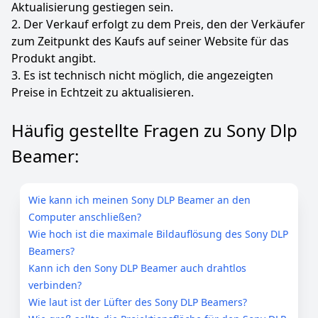
sowie mit lebenslangem technischem Support. Sollten
Aktualisierung gestiegen sein.
Sie auf Probleme stoßen, zögern Sie bitte nicht, uns
2. Der Verkauf erfolgt zu dem Preis, den der Verkäufer
zu kontaktieren; wir sind bestrebt, Ihnen einen
zum Zeitpunkt des Kaufs auf seiner Website für das
schnellen und effektiven Kundenservice zu bieten.
Produkt angibt.
Ihre Unterstützung ist eine enorme treibende Kraft
3. Es ist technisch nicht möglich, die angezeigten
für unseren Fortschritt – vielen Dank, dass Sie sich für
uns entschieden haben!
Preise in Echtzeit zu aktualisieren.
Farbe
Hersteller
Gewicht
Häufig gestellte Fragen zu Sony Dlp
Weiß
Einyoumily
750 g
Beamer:
59
49 €
Statt:
69,99 €
-15%
Wie kann ich meinen Sony DLP Beamer an den
Anzeigen
Computer anschließen?
Wie hoch ist die maximale Bildauflösung des Sony DLP
Beamers?
Kann ich den Sony DLP Beamer auch drahtlos
verbinden?
Wie laut ist der Lüfter des Sony DLP Beamers?