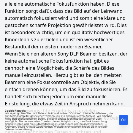
alle eine automatische Fokusfunktion haben. Diese
Funktion sorgt dafür, dass das Bild auf der Leinwand
automatisch fokussiert wird und somit eine klare und
gestochen scharfe Projektion gewährleistet wird. Dies
ist besonders wichtig, um ein qualitativ hochwertiges
Kinoerlebnis zu erzielen und ist ein wesentlicher
Bestandteil der meisten modernen Beamer.
Wenn Sie einen älteren Sony DLP Beamer besitzen, der
keine automatische Fokusfunktion hat, gibt es
dennoch eine Möglichkeit, die Schärfe des Bildes
manuell einzustellen. Hierzu gibt es bei den meisten
Beamern eine Fokuskontrolle am Objektiv, die Sie
einfach drehen können, um das Bild zu fokussieren. Es
handelt sich hierbei jedoch um eine manuelle
Einstellung, die etwas Zeit in Anspruch nehmen kann,
um das gewünschte Ergebnis zu erzielen.
Cookie Hinweis:
Wir legen großen Wert auf Datenschutz und nutzen "Cookies" (kleine Text-Dateien, die
auf Ihrem Computer gespeichert werden) nur zur anonymisierten Analyse. Wir erheben
In jedem Fall ist es wichtig zu betonen, dass es beim
keine personenbezogenen Daten, die eine direkte Identifikation einzelner User
Ok
ermöglicht. Die verwendeten Cookies dienen lediglich dazu, den Funktionsumfang
Kauf eines Beamers immer wichtig ist, auf die
sicherzustellen und die Nutzererfahrung zu verbessern und zu anonymisierten
Analysen, sowie Affiliate-Zuordnungen. Weitere Informationen finden Sie in unserer
Datenschutzerklärung
.
genauen technischen Daten zu achten und