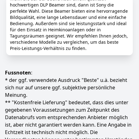
unterstützt 4K-Auflösung und besticht durch eine
hochwertigen DLP Beamer sind, dann ist Sony die
Helligkeit von 20.000 Lumen sowie ein optimiertes
perfekte Wahl. Diese Beamer bieten eine hervorragende
Farbkontrastverhältnis von 10.000:1, was für
Bildqualität, eine lange Lebensdauer und eine einfache
lebendige und naturgetreue Bilder sorgt. Dank seines
Bedienung. Außerdem sind sie leistungsstark und ideal
kompakten und leichten Designs passt er problemlos
für den Einsatz in Heimkinoanlagen oder in
in jeden Rucksack oder jede Handtasche – der
Tagungsräumen geeignet. Wir empfehlen Ihnen jedoch,
perfekte Begleiter für zu Hause und unterwegs.
verschiedene Modelle zu vergleichen, um das beste
【Neuestes WiFi 6 & Bluetooth 5.4】 Ausgestattet mit
Preis-Leistungs-Verhältnis zu finden.
der neuesten Dual-Band-WiFi-6-Technologie –
kompatibel mit den Frequenzbändern 5 GHz und 2,4
GHz – ermöglicht dieser Projektor eine mühelose
Bildschirmspiegelung von Ihrem Smartphone, Tablet
Fussnoten
:
oder anderen Geräten. Die hochmoderne Bluetooth-
* der ggf. verwendete Ausdruck "Beste" u.ä. bezieht
5.4-Technologie erlaubt zudem eine nahtlose
sich nur auf unsere ggf. subjektive persönliche
Verbindung zu Kopfhörern, Lautsprechern und
Meinung.
anderen Bluetooth-fähigen Geräten, um eine
** "Kostenfreie Lieferung" bedeutet, dass dies unter
individuelle Audio-Umgebung zu schaffen.
gegebenen Voraussetzungen zum Zeitpunkt des
【Automatische 45°-Trapezkorrektur & Kurzdistanz-
Projektion】 Unser smarter Projektor verfügt über eine
Datenabrufs vom entsprechenden Anbieter möglich
automatische Trapezkorrektur-Funktion, die schräg
ist, aber nicht garantiert werden kann. Eine Angabe in
projizierte Bilder mühelos anpasst und so für eine
Echtzeit ist technisch nicht möglich. Die
perfekt ausgerichtete Darstellung sorgt. Dieser