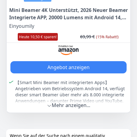
WLAN READY: Ohne Kabelgewirr Heimkino erleben,
Mini Beamer 4K Unterstützt, 2026 Neuer Beamer
mit dem beiliegenden Wireless Adapter können sie
Integrierte APP, 20000 Lumens mit Android 14,
kabellos Verbindungen zu WLAN Geräten herstellen
Automatische Trapezkorrektur, WiFi 6 und
Einyoumily
Farbe
Hersteller
Gewicht
Bluetooth 5.4, 180° Dreh Projektor Tragbar
weiß
Acer
2,9 kg
69,99 €
Heute 10,50 € sparen!
(15% Rabatt!)
Heimkino
709
90 €
Anzeigen
Angebot anzeigen
【Smart Mini Beamer mit integrierten Apps】
Angetrieben vom Betriebssystem Android 14, verfügt
dieser smart Beamer über mehr als 8.000 integrierte
Anwendungen – darunter Prime Video und YouTube.
Mehr anzeigen...
So erhalten Sie mühelosen Zugriff auf eine riesige
Bibliothek hochwertiger Videoinhalte, ganz ohne
externe Geräte, und schaffen sich Ihr ganz
persönliches Heimkino-Erlebnis.
【4K Unterstützt Mini Beamer】 Dieser Projektor
Wenn Sie auf der Suche nach einem qualitativ