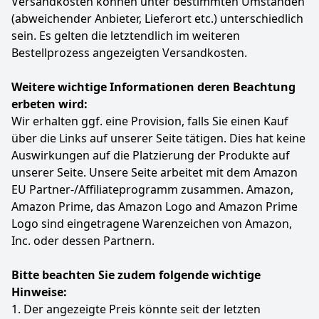
Versandkosten können unter bestimmten Umständen
Heimkino-Projektor bietet einen Zoombereich von 100
(abweichender Anbieter, Lieferort etc.) unterschiedlich
% bis hinunter auf 50 %; dank seiner Kurzdistanz-
Fähigkeit (Short-Throw) genießen Sie zudem ganz
sein. Es gelten die letztendlich im weiteren
einfach ein Großbild-Erlebnis mit einer Diagonale von
Bestellprozess angezeigten Versandkosten.
40 bis 200 Zoll. (Optimaler Projektionsabstand: 1,0 –
3,0 Meter).
Weitere wichtige Informationen deren Beachtung
【180° drehbar & breite Kompatibilität】 Dieser
erbeten wird:
Videoprojektor verfügt über einen um 180° drehbaren
Wir erhalten ggf. eine Provision, falls Sie einen Kauf
Standfuß, mit dem Sie den Projektionswinkel flexibel
an jede räumliche Gegebenheit anpassen können –
über die Links auf unserer Seite tätigen. Dies hat keine
was ihn zur idealen Wahl für Home-Entertainment,
Auswirkungen auf die Platzierung der Produkte auf
Camping oder Partys macht. Dank der Ausstattung mit
unserer Seite. Unsere Seite arbeitet mit dem Amazon
USB- und HDMI-Anschlüssen bietet unser Multimedia-
EU Partner-/Affiliateprogramm zusammen. Amazon,
Projektor eine breite Kompatibilität mit einer Vielzahl
Amazon Prime, das Amazon Logo and Amazon Prime
von Geräten – darunter Smartphones, Fire TV Sticks,
Tablets, Laptops, Desktop-Computer, DVD-Player, PS5,
Logo sind eingetragene Warenzeichen von Amazon,
Switch und andere Spielkonsolen. Somit eignet er sich
Inc. oder dessen Partnern.
hervorragend für unterschiedlichste Einsatzbereiche,
wie etwa Heimkinos, Outdoor-Partys und vieles mehr.
Bitte beachten Sie zudem folgende wichtige
【Lebenslanger technischer Support】 Der Einyoumily
Hinweise:
Mini-Projektor wird mit einer 2-jährigen Garantie
1. Der angezeigte Preis könnte seit der letzten
geliefert, die qualitätsbedingte Probleme abdeckt,